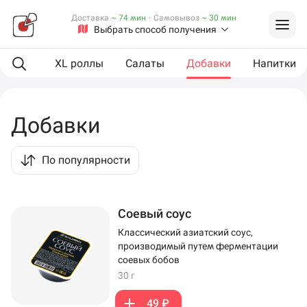
Доставка
~ 74 мин
·
Самовывоз
~ 30 мин
Выбрать способ получения
Роллы
XL роллы
Салаты
Добавки
Напитки
Добавки
По популярности
Соевый соус
Классический азиатский соус,
производимый путем ферментации
соевых бобов
30 г
49 ₽