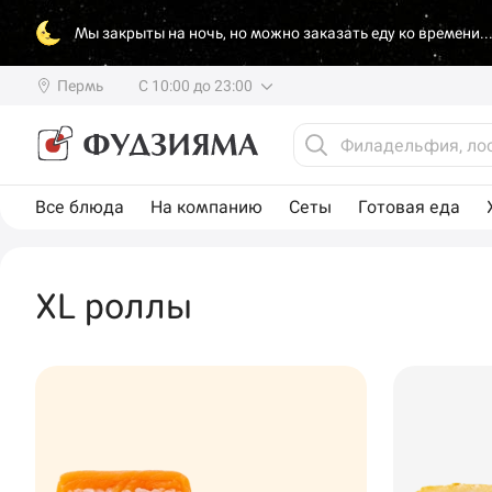
Мы закрыты на ночь, но можно заказать еду ко времени..
Пермь
С 10:00 до 23:00
Все блюда
На компанию
Сеты
Готовая еда
XL роллы