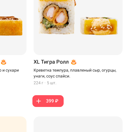
XL Тигра Ролл
 и сухари
Креветка темпура, плавленый сыр, огурцы,
унаги, соус спайси.
224 г
·
5 шт.
399 ₽