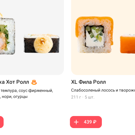
ка Хот Ролл
XL Фила Ролл
Слабосоленый лосось и творож
а темпура, соус фирменный,
, нори, огурцы
211 г
·
5 шт.
439 ₽