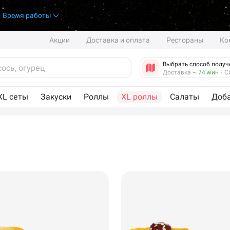
.
Время работы
Акции
Доставка и оплата
Рестораны
Ко
Выбрать способ получ
Доставка
~ 74 мин
·
С
XL сеты
Закуски
Роллы
XL роллы
Салаты
Доб