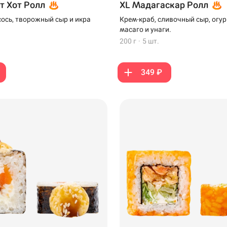
т Хот Ролл
XL Мадагаскар Ролл
ось, творожный сыр и икра
Крем-краб, сливочный сыр, огур
масаго и унаги.
200 г
·
5 шт.
349 ₽