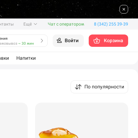
нтакты
Ещё
Чат с оператором
8 (342) 255 39-39
ения
Войти
Корзина
амовывоз
~ 30 мин
авки
Напитки
По популярности