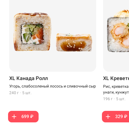
XL Канада Ролл
XL Кревет
Угорь, слабосоленый лосось и сливочный сыр
Рис, креветк
унаги, кунжут
240 г
·
5 шт.
196 г
·
5 шт.
699 ₽
329 ₽