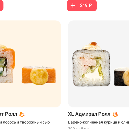
219 ₽
Пермь
Самовывоз
от Ролл
XL Адмирал Ролл
й лосось и творожный сыр
Варено-копченная курица и сли
200 г
·
5 шт.