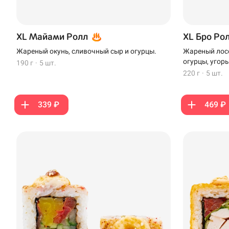
XL Майами Ролл
XL Бро Ро
Жареный окунь, сливочный сыр и огурцы.
Жареный лосо
огурцы, угорь
190 г
·
5 шт.
220 г
·
5 шт.
339 ₽
469 ₽