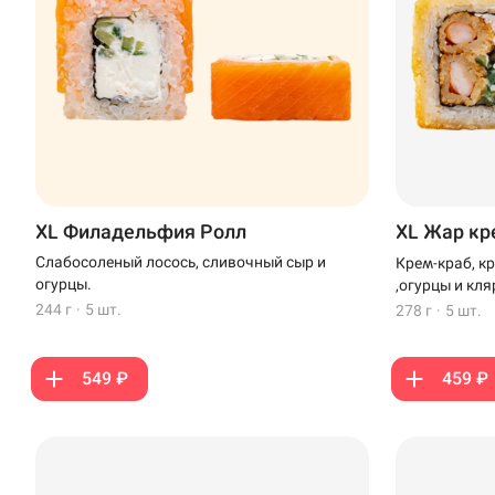
XL Филадельфия Ролл
XL Жар кр
Слабосоленый лосось, сливочный сыр и
Крем-краб, к
огурцы.
,огурцы и кля
244 г
·
5 шт.
278 г
·
5 шт.
549 ₽
459 ₽