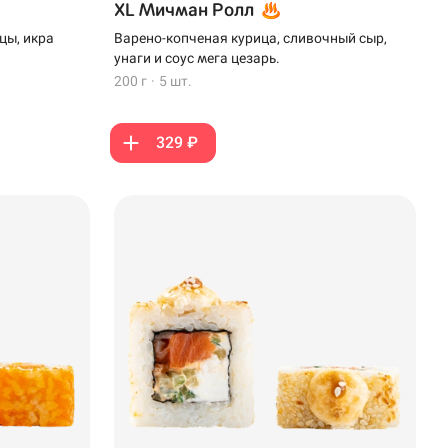
XL Мичман Ролл
цы, икра
Варено-копченая курица, сливочный сыр,
унаги и соус мега цезарь.
200 г
·
5 шт.
329 ₽