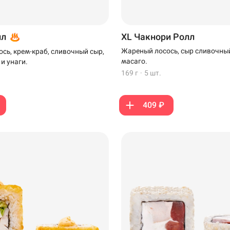
лл
XL Чакнори Ролл
Жареный лосось, сыр сливочный
сь, крем-краб, сливочный сыр,
масаго.
 и унаги.
169 г
·
5 шт.
409 ₽