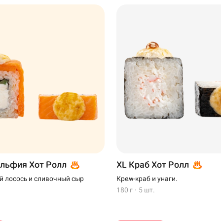
льфия Хот Ролл
XL Краб Хот Ролл
 лосось и сливочный сыр
Крем-краб и унаги.
180 г
·
5 шт.