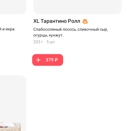
XL Тарантино Ролл
 и икра
Слабосоленый лосось, сливочный сыр,
огурцы, кунжут.
203 г
·
5 шт.
379 ₽