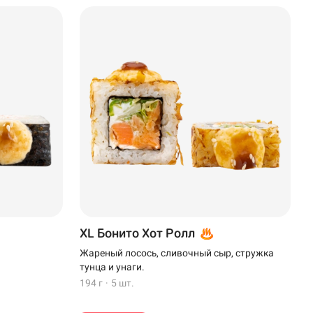
XL Бонито Хот Ролл
Жареный лосось, сливочный сыр, стружка
тунца и унаги.
194 г
·
5 шт.