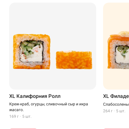
XL Калифорния Ролл
XL Филаде
Крем-краб, огурцы, сливочный сыр и икра
Слабосоленый
масаго.
264 г
·
5 шт.
169 г
·
5 шт.