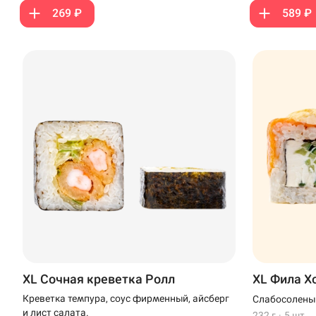
269 ₽
589 ₽
Доставка
Уфа
Иглино
Выбрать ресторан
Нагаево
Пермь
Анапа
XL Сочная креветка Ролл
XL Фила Х
Иглино
Креветка темпура, соус фирменный, айсберг
Слабосолены
и лист салата.
232 г
·
5 шт.