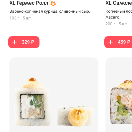
XL Гермес Ролл
XL Самоле
Варено-копченая курица, сливочный сыр.
Копченый лос
Чебоксары
масаго.
193 г
·
5 шт.
200 г
·
5 шт.
329 ₽
459 ₽