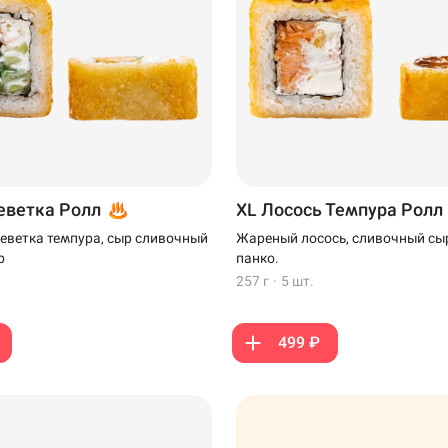
еветка Ролл
XL Лосось Темпура Ролл
реветка темпура, сыр сливочный
Жареный лосось, сливочный сыр
р
панко.
257 г
·
5 шт.
499 ₽