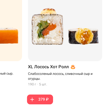
XL Лосось Хот Ролл
ный сыр.
Слабосоленый лосось, сливочный сыр и
огурцы.
190 г
·
5 шт.
379 ₽