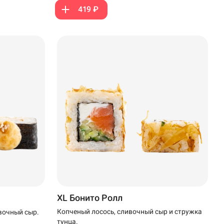
419 ₽
XL Бонито Ролл
Копченый лосось, сливочный сыр и стружка
вочный сыр.
тунца.