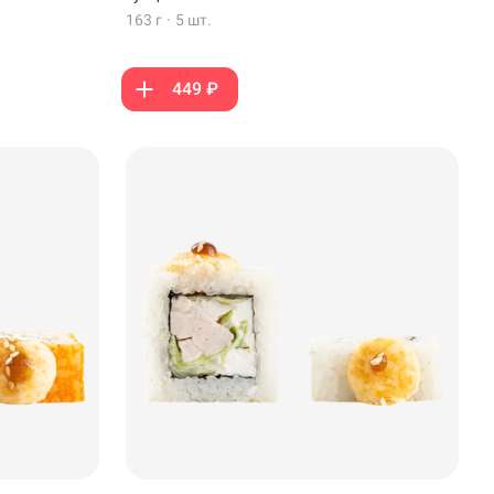
163 г
·
5 шт.
449 ₽