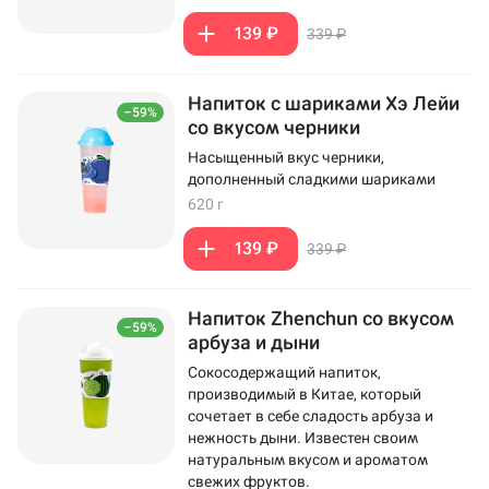
139 ₽
339 ₽
Напиток с шариками Хэ Лейи
–59%
со вкусом черники
Насыщенный вкус черники,
дополненный сладкими шариками
620 г
139 ₽
339 ₽
Напиток Zhenchun со вкусом
–59%
арбуза и дыни
Сокосодержащий напиток,
производимый в Китае, который
сочетает в себе сладость арбуза и
нежность дыни. Известен своим
натуральным вкусом и ароматом
свежих фруктов.