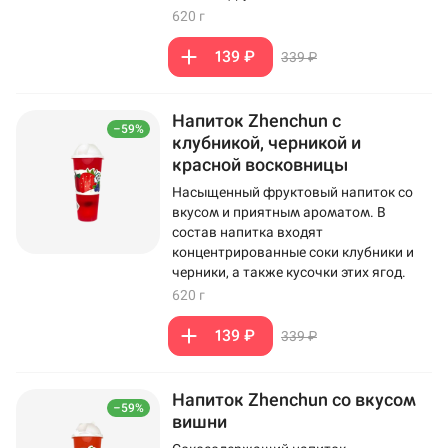
620 г
139 ₽
339 ₽
Напиток Zhenchun с
–59%
клубникой, черникой и
красной восковницы
Насыщенный фруктовый напиток со
вкусом и приятным ароматом. В
состав напитка входят
концентрированные соки клубники и
черники, а также кусочки этих ягод.
620 г
139 ₽
339 ₽
Напиток Zhenchun со вкусом
–59%
вишни