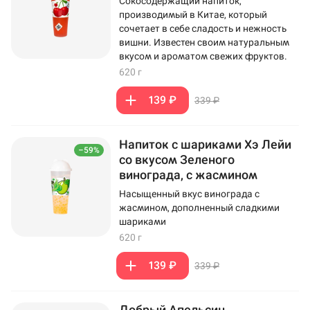
Сокосодержащий напиток,
производимый в Китае, который
сочетает в себе сладость и нежность
вишни. Известен своим натуральным
вкусом и ароматом свежих фруктов.
620 г
139 ₽
339 ₽
Напиток с шариками Хэ Лейи
–59%
со вкусом Зеленого
винограда, с жасмином
Насыщенный вкус винограда с
жасмином, дополненный сладкими
шариками
620 г
139 ₽
339 ₽
Добрый Апельсин