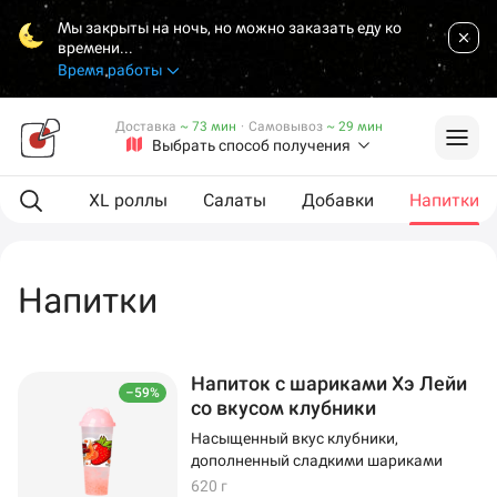
Мы закрыты на ночь, но можно заказать еду ко
времени...
Время работы
Доставка
~ 73 мин
·
Самовывоз
~ 29 мин
Выбрать способ получения
Роллы
XL роллы
Салаты
Добавки
Напитки
Напитки
Напиток с шариками Хэ Лейи
–59%
со вкусом клубники
Насыщенный вкус клубники,
дополненный сладкими шариками
620 г