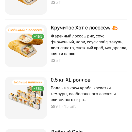
335 г
Кручитос Хот с лососем
Любимый с лососем
Жаренный лосось, рис, соус
–16%
фирменный, нори, соус спайс, такуан,
лист салата, снежный краб, моцарелла,
кляр и панко
335 г
0,5 кг XL роллов
Больше начинки
Роллы из крем-краба, креветки
–35%
темпуры, слабосоленого лосося и
сливочного сыра..
589 г
·
15 шт.
Добрый Cola