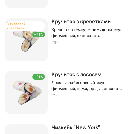
Кручитос с креветками
С тигровой
креветкой
Креветки в темпуре, помидоры, соус
–21%
фирменный, лист салата
230 г
Кручитос с лососем
–21%
Лосось слабосоленый, соус
фирменный, помидоры, лист салата
210 г
Чизкейк "New York"