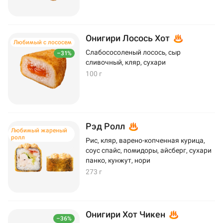
Онигири Лосось Хот
Любимый с лососем
Слабососоленый лосось, сыр
–31%
сливочный, кляр, сухари
100 г
Рэд Ролл
Любимый жареный
ролл
Рис, кляр, варено-копченная курица,
соус спайс, помидоры, айсберг, сухари
панко, кунжут, нори
273 г
Онигири Хот Чикен
–36%