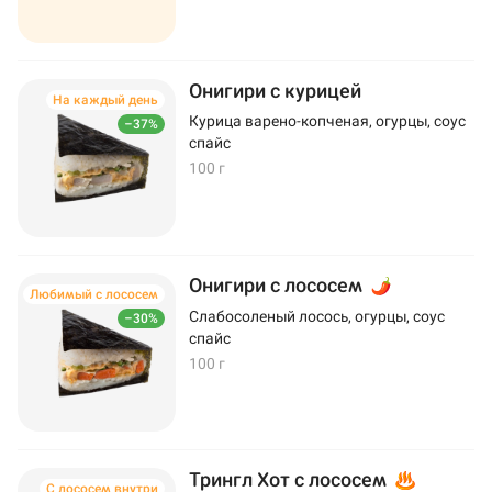
Онигири с курицей
На каждый день
Курица варено-копченая, огурцы, соус
–37%
спайс
100 г
Онигири с лососем
Любимый с лососем
Слабосоленый лосось, огурцы, соус
–30%
спайс
100 г
Трингл Хот с лососем
С лососем внутри