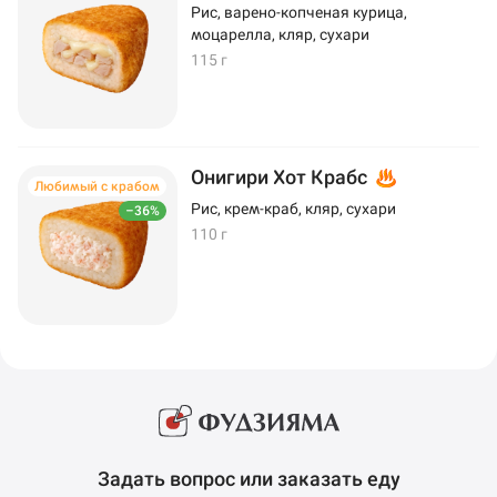
Рис, варено-копченая курица,
моцарелла, кляр, сухари
115 г
Онигири Хот Крабс
Любимый с крабом
Рис, крем-краб, кляр, сухари
–36%
110 г
Задать вопрос или заказать еду