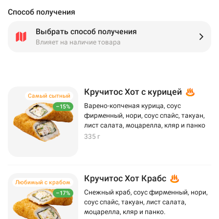
Способ получения
Выбрать способ получения
Влияет на наличие товара
Кручитос Хот с курицей
Самый сытный
Варено-копченая курица, соус
–15%
фирменный, нори, соус спайс, такуан,
лист салата, моцарелла, кляр и панко
335 г
Кручитос Хот Крабс
Любимый с крабом
Снежный краб, соус фирменный, нори,
–17%
соус спайс, такуан, лист салата,
моцарелла, кляр и панко.