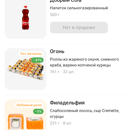
Напиток сильногазированный
500 г
Нет в продаже
Огонь
Хит витрины
Роллы из жареного окуня, снежного
–41%
краба, варено-копченой курицы
761 г
·
32 шт.
Филадельфия
Любимый ролл
Слабосоленый лосось, сыр Cremette,
–5%
огурцы
231 г
·
8 шт.