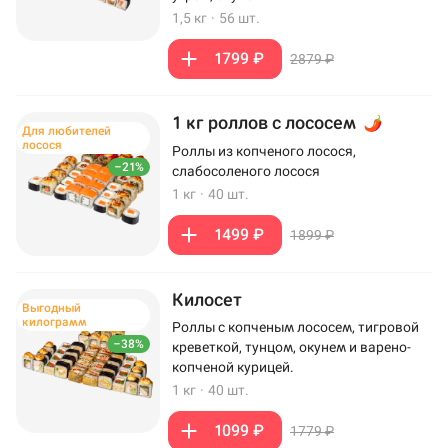
1,5 кг
·
56 шт.
1799 ₽
2879 ₽
1 кг роллов с лососем
Для любителей
лосося
Роллы из копченого лосося,
–21%
слабосоленого лосося
1 кг
·
40 шт.
1499 ₽
1899 ₽
Килосет
Выгодный
килограмм
Роллы с копченым лососем, тигровой
–38%
креветкой, тунцом, окунем и варено-
копченой курицей.
1 кг
·
40 шт.
1099 ₽
1779 ₽