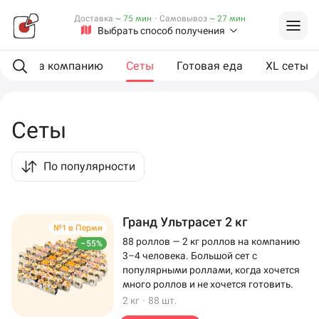
Доставка
~ 75 мин
·
Самовывоз
~ 27 мин
Выбрать способ получения
ии
На компанию
Сеты
Готовая еда
XL сеты
Сеты
По популярности
Гранд Ультрасет 2 кг
№1 в Перми
88 роллов — 2 кг роллов на компанию
–55%
3–4 человека. Большой сет с
популярными роллами, когда хочется
много роллов и не хочется готовить.
2 кг
·
88 шт.