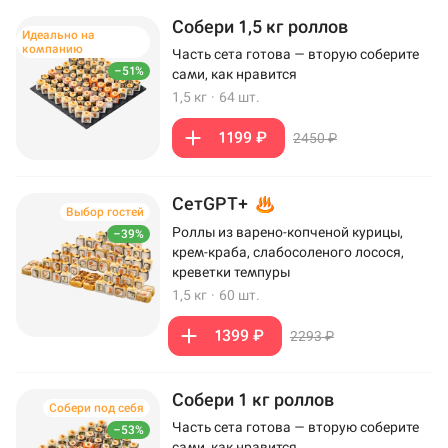
Собери 1,5 кг роллов
Идеально на
компанию
Часть сета готова — вторую соберите
–51%
сами, как нравится
1,5 кг
·
64 шт.
1199 ₽
2450 ₽
СетGPT+
Выбор гостей
Роллы из варено-копченой курицы,
–39%
крем-краба, слабосоленого лосося,
креветки темпуры
1,5 кг
·
60 шт.
1399 ₽
2293 ₽
Собери 1 кг роллов
Собери под себя
Часть сета готова — вторую соберите
–53%
сами, как нравится