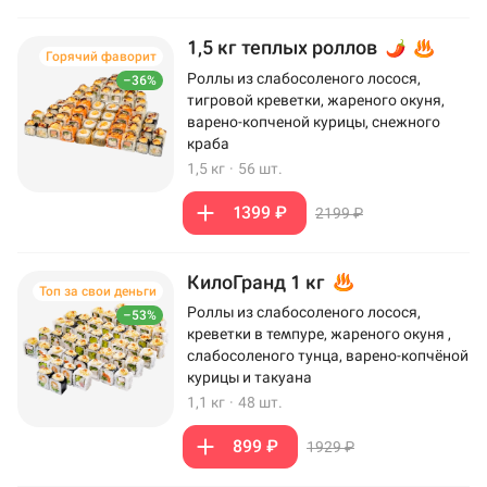
1,5 кг теплых роллов
Горячий фаворит
Роллы из слабосоленого лосося,
–36%
тигровой креветки, жареного окуня,
варено-копченой курицы, снежного
краба
1,5 кг
·
56 шт.
1399 ₽
2199 ₽
КилоГранд 1 кг
Топ за свои деньги
Роллы из слабосоленого лосося,
–53%
креветки в темпуре, жареного окуня ,
слабосоленого тунца, варено-копчёной
курицы и такуана
1,1 кг
·
48 шт.
899 ₽
1929 ₽