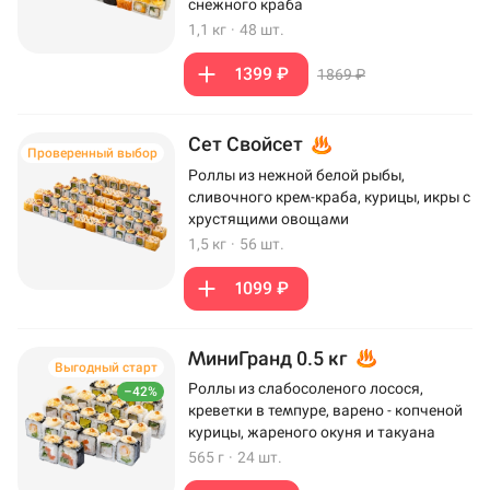
снежного краба
1,1 кг
·
48 шт.
1399 ₽
1869 ₽
Сет Свойсет
Проверенный выбор
Роллы из нежной белой рыбы,
сливочного крем-краба, курицы, икры с
хрустящими овощами
1,5 кг
·
56 шт.
1099 ₽
МиниГранд 0.5 кг
Выгодный старт
Роллы из слабосоленого лосося,
–42%
креветки в темпуре, варено - копченой
курицы, жареного окуня и такуана
565 г
·
24 шт.