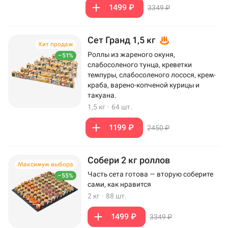
1499 ₽
3349 ₽
Сет Гранд 1,5 кг
Хит продаж
Роллы из жареного окуня,
–51%
слабосоленого тунца, креветки
темпуры, слабосоленого лосося, крем-
краба, варено-копченой курицы и
такуана.
1,5 кг
·
64 шт.
1199 ₽
2450 ₽
Собери 2 кг роллов
Максимум выбора
Часть сета готова — вторую соберите
–55%
сами, как нравится
2 кг
·
88 шт.
1499 ₽
3349 ₽