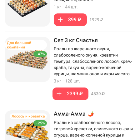
1 кг
·
44 шт.
899 ₽
1929 ₽
Сет 3 кг Счастья
Для большой
компании
Роллы из жаренного окуня,
–47%
слабосоленого окуня, креветки
темпура, слабосоленого лосося, крем-
краба, такуана, варено-копченой
курицы, шампиньонов и икры масаго
3 кг
·
128 шт.
2399 ₽
4539 ₽
Амма-Амма
Лосось и креветка
Роллы из слабосоленого лосося,
–25%
тигровой креветки, сливочного сыра и
огурца, варено-копченой курицы и