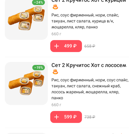
–24%
Рис, соус фирменный, нори, спайс,
такуан, лист салата, курица в/к,
моцарелла, кляр, панко
660 г
499 ₽
658 ₽
Сет 2 Кручитос Хот с лососем
–19%
Рис, соус фирменный, нори, соус спайс,
такуан, лист салата, снежный краб,
лосось жареный, моцарелла, кляр,
панко
660 г
599 ₽
738 ₽