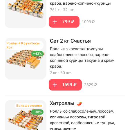
краба, варено-копченой курицы
761 г
·
32 шт.
799 ₽
1099 ₽
Сет 2 кг Счастья
Роллы + Кручитосы
Хот
Роллы из креветки темпуры,
–43%
слабосоленого лосося, варено-
копченой курицы, такуана и крем-
краба.
2 кг
·
60 шт.
1599 ₽
2829 ₽
Хитроллы
Больше лосося
Роллы со слабосоленым лососем,
–38%
копченым лососем, тигровой
креветкой, слабосоленым тунцом,
угрем, окунем