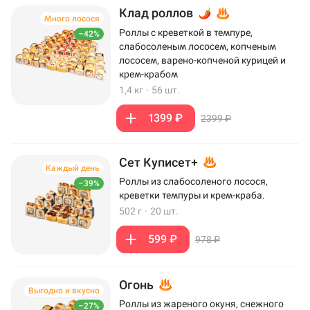
Клад роллов
Много лосося
Роллы с креветкой в темпуре,
–42%
слабосоленым лососем, копченым
лососем, варено-копченой курицей и
крем-крабом
1,4 кг
·
56 шт.
1399 ₽
2399 ₽
Сет Куписет+
Каждый день
Роллы из слабосоленого лосося,
–39%
креветки темпуры и крем-краба.
502 г
·
20 шт.
599 ₽
978 ₽
Огонь
Выгодно и вкусно
Роллы из жареного окуня, снежного
–27%