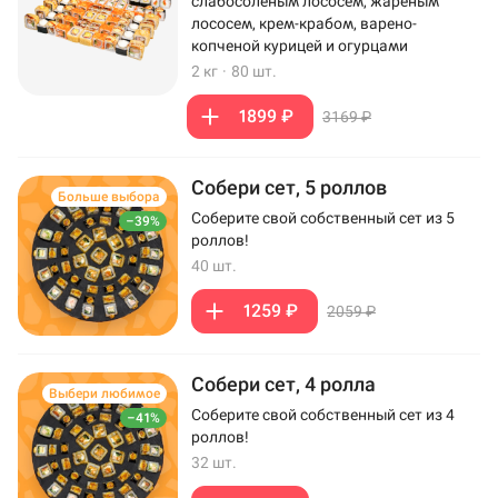
слабосоленым лососем, жареным
лососем, крем-крабом, варено-
копченой курицей и огурцами
2 кг
·
80 шт.
1899 ₽
3169 ₽
Собери сет, 5 роллов
Больше выбора
Соберите свой собственный сет из 5
–39%
роллов!
40 шт.
1259 ₽
2059 ₽
Собери сет, 4 ролла
Выбери любимое
Соберите свой собственный сет из 4
–41%
роллов!
32 шт.