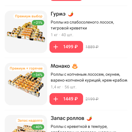
Гурмэ
Премиум выбор
Роллы из слабосоленого лосося,
–21%
тигровой креветки
1 кг
·
40 шт.
1499 ₽
1889 ₽
Монако
Премиум + горячее
Роллы с копченым лососем, окунем,
–34%
варено-копченой курицей, крем-крабом
1,4 кг
·
56 шт.
1449 ₽
2199 ₽
Запас роллов
Запас надолго
Роллы с креветкой в темпуре,
–40%