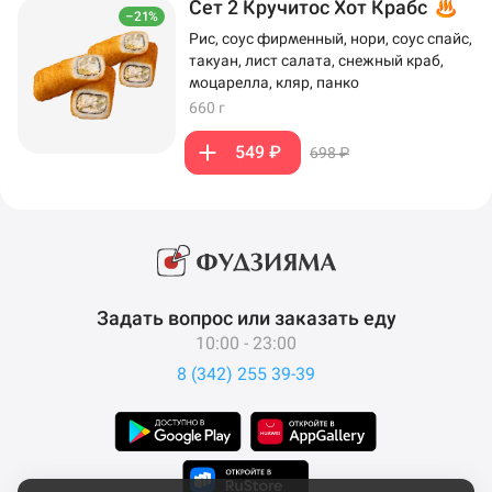
Сет 2 Кручитос Хот Крабс
–21%
Рис, соус фирменный, нори, соус спайс,
такуан, лист салата, снежный краб,
моцарелла, кляр, панко
660 г
549 ₽
698 ₽
Задать вопрос или заказать еду
10:00 - 23:00
8 (342) 255 39-39