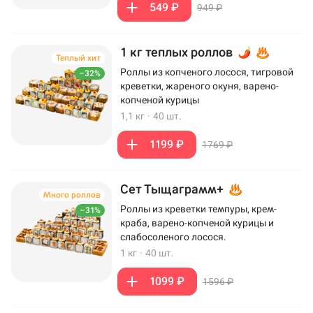
549 ₽
949 ₽
1 кг теплых роллов
Теплый хит
Роллы из копченого лосося, тигровой
–32%
креветки, жареного окуня, варено-
копченой курицы
1,1 кг
·
40 шт.
1199 ₽
1769 ₽
Сет Тыщаграмм+
Много роллов
Роллы из креветки темпуры, крем-
–31%
краба, варено-копченой курицы и
слабосоленого лосося.
1 кг
·
40 шт.
1099 ₽
1596 ₽