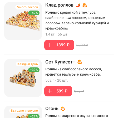
Клад роллов
Много лосося
Роллы с креветкой в темпуре,
–42%
слабосоленым лососем, копченым
лососем, варено-копченой курицей и
крем-крабом
1,4 кг
·
56 шт.
1399 ₽
2399 ₽
Сет Куписет+
Каждый день
Роллы из слабосоленого лосося,
–39%
креветки темпуры и крем-краба.
502 г
·
20 шт.
599 ₽
978 ₽
Огонь
Выгодно и вкусно
Роллы из жареного окуня, снежного
–27%