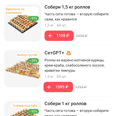
Собери 1,5 кг роллов
Идеально на
компанию
Часть сета готова — вторую соберите
–51%
сами, как нравится
1,5 кг
·
64 шт.
1199 ₽
2450 ₽
СетGPT+
Выбор гостей
Роллы из варено-копченой курицы,
–39%
крем-краба, слабосоленого лосося,
креветки темпуры
1,5 кг
·
60 шт.
1399 ₽
2293 ₽
Собери 1 кг роллов
Собери под себя
Часть сета готова — вторую соберите
–53%
сами, как нравится