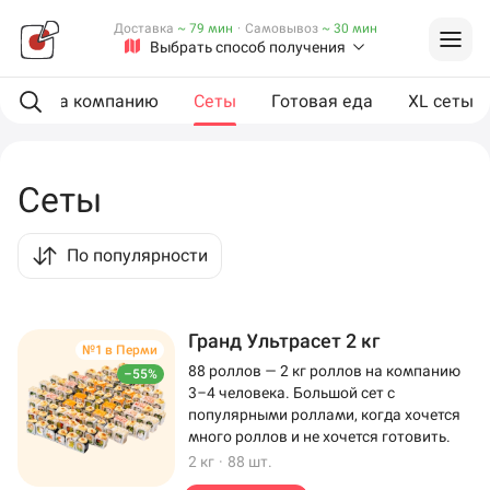
Доставка
~ 79 мин
·
Самовывоз
~ 30 мин
Выбрать способ получения
ии
На компанию
Сеты
Готовая еда
XL сеты
Сеты
По популярности
Гранд Ультрасет 2 кг
№1 в Перми
88 роллов — 2 кг роллов на компанию
–55%
3–4 человека. Большой сет с
популярными роллами, когда хочется
много роллов и не хочется готовить.
2 кг
·
88 шт.