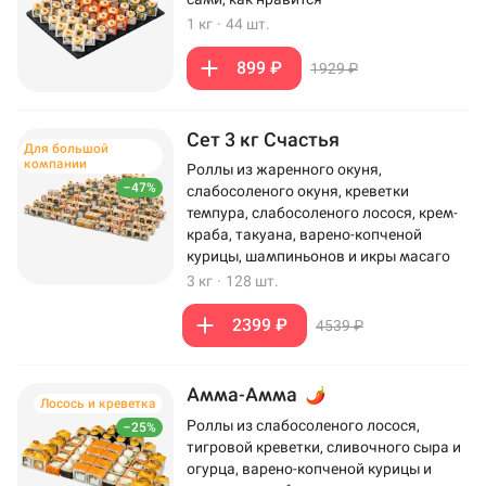
1 кг
·
44 шт.
899 ₽
1929 ₽
Сет 3 кг Счастья
Для большой
компании
Роллы из жаренного окуня,
–47%
слабосоленого окуня, креветки
темпура, слабосоленого лосося, крем-
краба, такуана, варено-копченой
курицы, шампиньонов и икры масаго
3 кг
·
128 шт.
2399 ₽
4539 ₽
Амма-Амма
Лосось и креветка
Роллы из слабосоленого лосося,
–25%
тигровой креветки, сливочного сыра и
огурца, варено-копченой курицы и