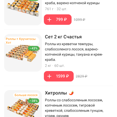
краба, варено-копченой курицы
761 г
·
32 шт.
799 ₽
1099 ₽
Сет 2 кг Счастья
Роллы + Кручитосы
Хот
Роллы из креветки темпуры,
–43%
слабосоленого лосося, варено-
копченой курицы, такуана и крем-
краба.
2 кг
·
60 шт.
1599 ₽
2829 ₽
Хитроллы
Больше лосося
Роллы со слабосоленым лососем,
–38%
копченым лососем, тигровой
креветкой, слабосоленым тунцом,
угрем, окунем