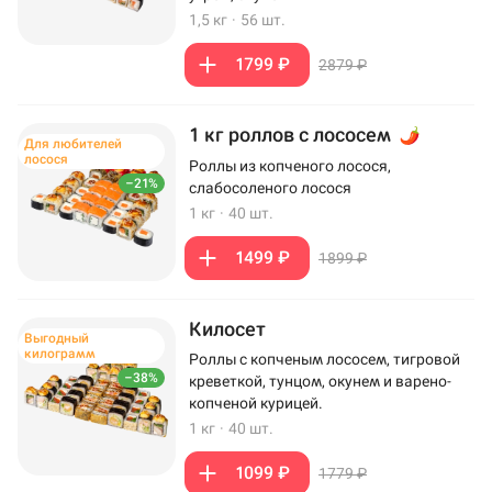
1,5 кг
·
56 шт.
1799 ₽
2879 ₽
1 кг роллов с лососем
Для любителей
лосося
Роллы из копченого лосося,
–21%
слабосоленого лосося
1 кг
·
40 шт.
1499 ₽
1899 ₽
Килосет
Выгодный
килограмм
Роллы с копченым лососем, тигровой
–38%
креветкой, тунцом, окунем и варено-
копченой курицей.
1 кг
·
40 шт.
1099 ₽
1779 ₽