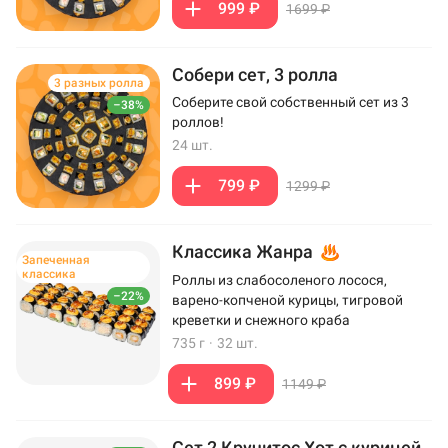
999 ₽
1699 ₽
Собери сет, 3 ролла
3 разных ролла
Соберите свой собственный сет из 3
–38%
роллов!
24 шт.
799 ₽
1299 ₽
Классика Жанра
Запеченная
классика
Роллы из слабосоленого лосося,
–22%
варено-копченой курицы, тигровой
креветки и снежного краба
735 г
·
32 шт.
899 ₽
1149 ₽
Сет 2 Кручитос Хот с курицей