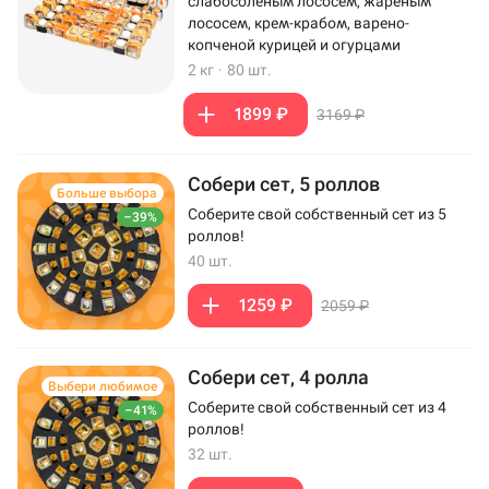
слабосоленым лососем, жареным
лососем, крем-крабом, варено-
копченой курицей и огурцами
2 кг
·
80 шт.
1899 ₽
3169 ₽
Собери сет, 5 роллов
Больше выбора
Соберите свой собственный сет из 5
–39%
роллов!
40 шт.
1259 ₽
2059 ₽
Собери сет, 4 ролла
Выбери любимое
Соберите свой собственный сет из 4
–41%
роллов!
32 шт.