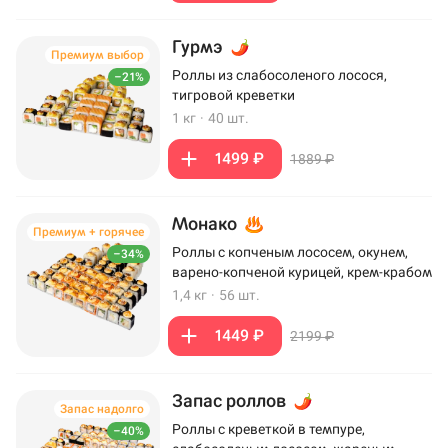
Гурмэ
Премиум выбор
Роллы из слабосоленого лосося,
–21%
тигровой креветки
1 кг
·
40 шт.
1499 ₽
1889 ₽
Монако
Премиум + горячее
Роллы с копченым лососем, окунем,
–34%
варено-копченой курицей, крем-крабом
1,4 кг
·
56 шт.
1449 ₽
2199 ₽
Запас роллов
Запас надолго
Роллы с креветкой в темпуре,
–40%