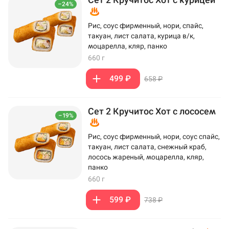
–24%
Рис, соус фирменный, нори, спайс,
такуан, лист салата, курица в/к,
моцарелла, кляр, панко
660 г
499 ₽
658 ₽
Сет 2 Кручитос Хот с лососем
–19%
Рис, соус фирменный, нори, соус спайс,
такуан, лист салата, снежный краб,
лосось жареный, моцарелла, кляр,
панко
660 г
599 ₽
738 ₽