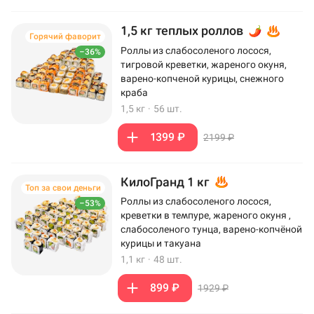
1,5 кг теплых роллов
Горячий фаворит
Роллы из слабосоленого лосося,
–36%
тигровой креветки, жареного окуня,
варено-копченой курицы, снежного
краба
1,5 кг
·
56 шт.
1399 ₽
2199 ₽
КилоГранд 1 кг
Топ за свои деньги
Роллы из слабосоленого лосося,
–53%
креветки в темпуре, жареного окуня ,
слабосоленого тунца, варено-копчёной
курицы и такуана
1,1 кг
·
48 шт.
899 ₽
1929 ₽