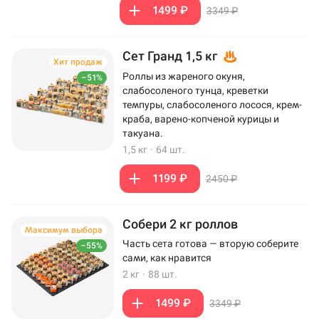
1499 ₽
3349 ₽
Сет Гранд 1,5 кг
Хит продаж
Роллы из жареного окуня,
–51%
слабосоленого тунца, креветки
темпуры, слабосоленого лосося, крем-
краба, варено-копченой курицы и
такуана.
1,5 кг
·
64 шт.
1199 ₽
2450 ₽
Собери 2 кг роллов
Максимум выбора
Часть сета готова — вторую соберите
–55%
сами, как нравится
2 кг
·
88 шт.
1499 ₽
3349 ₽