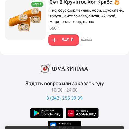
Сет 2 Кручитос Хот Крабс
–21%
Рис, соус фирменный, нори, соус спайс,
такуан, лист салата, снежный краб,
моцарелла, кляр, панко
660 г
549 ₽
698 ₽
Задать вопрос или заказать еду
10:00 - 24:00
8 (342) 255 39-39