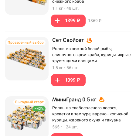
снежного краба
1,1 кг
·
48 шт.
1399 ₽
1869 ₽
Сет Свойсет
Проверенный выбор
Роллы из нежной белой рыбы,
сливочного крем-краба, курицы, икры с
хрустящими овощами
1,5 кг
·
56 шт.
1099 ₽
МиниГранд 0.5 кг
Выгодный старт
Роллы из слабосоленого лосося,
–42%
креветки в темпуре, варено - копченой
курицы, жареного окуня и такуана
565 г
·
24 шт.