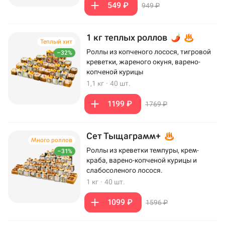
549 ₽
949 ₽
1 кг теплых роллов
Теплый хит
Роллы из копченого лосося, тигровой
–32%
креветки, жареного окуня, варено-
копченой курицы
1,1 кг
·
40 шт.
1199 ₽
1769 ₽
Сет Тыщаграмм+
Много роллов
Роллы из креветки темпуры, крем-
–31%
краба, варено-копченой курицы и
слабосоленого лосося.
1 кг
·
40 шт.
1099 ₽
1596 ₽