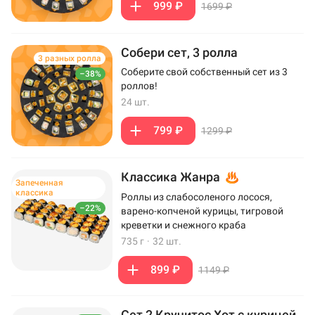
999 ₽
1699 ₽
Собери сет, 3 ролла
3 разных ролла
Соберите свой собственный сет из 3
–38%
роллов!
24 шт.
799 ₽
1299 ₽
Классика Жанра
Запеченная
классика
Роллы из слабосоленого лосося,
–22%
варено-копченой курицы, тигровой
креветки и снежного краба
735 г
·
32 шт.
899 ₽
1149 ₽
Сет 2 Кручитос Хот с курицей