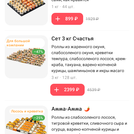
1 кг
·
44 шт.
899 ₽
1929 ₽
Сет 3 кг Счастья
Для большой
компании
Роллы из жаренного окуня,
–47%
слабосоленого окуня, креветки
темпура, слабосоленого лосося, крем-
краба, такуана, варено-копченой
курицы, шампиньонов и икры масаго
3 кг
·
128 шт.
2399 ₽
4539 ₽
Амма-Амма
Лосось и креветка
Роллы из слабосоленого лосося,
–25%
тигровой креветки, сливочного сыра и
огурца, варено-копченой курицы и