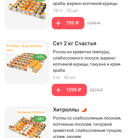
краба, варено-копченой курицы
761 г
·
32 шт.
799 ₽
1099 ₽
Сет 2 кг Счастья
Роллы + Кручитосы
Хот
Роллы из креветки темпуры,
–43%
слабосоленого лосося, варено-
копченой курицы, такуана и крем-
краба.
2 кг
·
60 шт.
1599 ₽
2829 ₽
Хитроллы
Больше лосося
Роллы со слабосоленым лососем,
–38%
копченым лососем, тигровой
креветкой, слабосоленым тунцом,
угрем, окунем