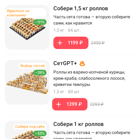
Собери 1,5 кг роллов
Идеально на
компанию
Часть сета готова — вторую соберите
–51%
сами, как нравится
1,5 кг
·
64 шт.
1199 ₽
2450 ₽
СетGPT+
Выбор гостей
Роллы из варено-копченой курицы,
–39%
крем-краба, слабосоленого лосося,
креветки темпуры
1,5 кг
·
60 шт.
1399 ₽
2293 ₽
Собери 1 кг роллов
Собери под себя
Часть сета готова — вторую соберите
–53%
сами, как нравится