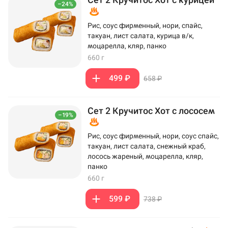
–24%
Рис, соус фирменный, нори, спайс,
такуан, лист салата, курица в/к,
моцарелла, кляр, панко
660 г
499 ₽
658 ₽
Сет 2 Кручитос Хот с лососем
–19%
Рис, соус фирменный, нори, соус спайс,
такуан, лист салата, снежный краб,
лосось жареный, моцарелла, кляр,
панко
660 г
599 ₽
738 ₽