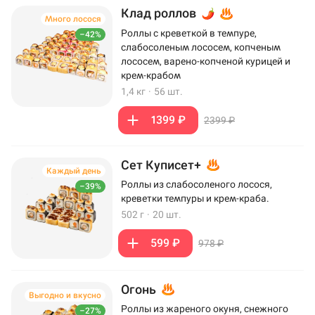
Клад роллов
Много лосося
Роллы с креветкой в темпуре,
–42%
слабосоленым лососем, копченым
лососем, варено-копченой курицей и
крем-крабом
1,4 кг
·
56 шт.
1399 ₽
2399 ₽
Сет Куписет+
Каждый день
Роллы из слабосоленого лосося,
–39%
креветки темпуры и крем-краба.
502 г
·
20 шт.
599 ₽
978 ₽
Огонь
Выгодно и вкусно
Роллы из жареного окуня, снежного
–27%