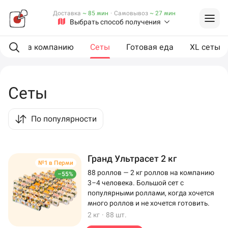
Доставка
~ 85 мин
·
Самовывоз
~ 27 мин
Выбрать способ получения
ии
На компанию
Сеты
Готовая еда
XL сеты
Сеты
По популярности
Гранд Ультрасет 2 кг
№1 в Перми
88 роллов — 2 кг роллов на компанию
–55%
3–4 человека. Большой сет с
популярными роллами, когда хочется
много роллов и не хочется готовить.
2 кг
·
88 шт.