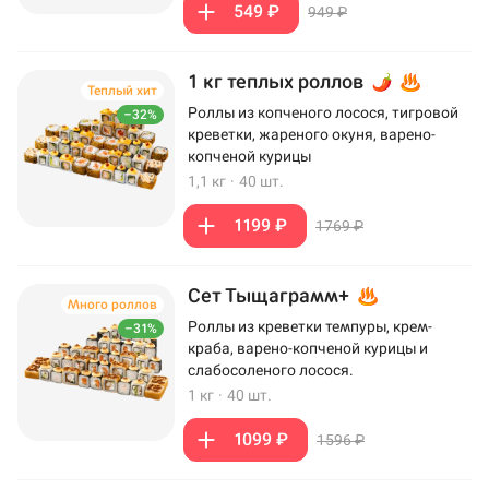
549 ₽
949 ₽
1 кг теплых роллов
Теплый хит
Роллы из копченого лосося, тигровой
–32%
креветки, жареного окуня, варено-
копченой курицы
1,1 кг
·
40 шт.
1199 ₽
1769 ₽
Сет Тыщаграмм+
Много роллов
Роллы из креветки темпуры, крем-
–31%
краба, варено-копченой курицы и
слабосоленого лосося.
1 кг
·
40 шт.
1099 ₽
1596 ₽