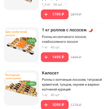
1,5 кг
·
56 шт.
1799 ₽
2879 ₽
1 кг роллов с лососем
Для любителей
лосося
Роллы из копченого лосося,
–21%
слабосоленого лосося
1 кг
·
40 шт.
1499 ₽
1899 ₽
Килосет
Выгодный
килограмм
Роллы с копченым лососем, тигровой
–38%
креветкой, тунцом, окунем и варено-
копченой курицей.
1 кг
·
40 шт.
1099 ₽
1779 ₽