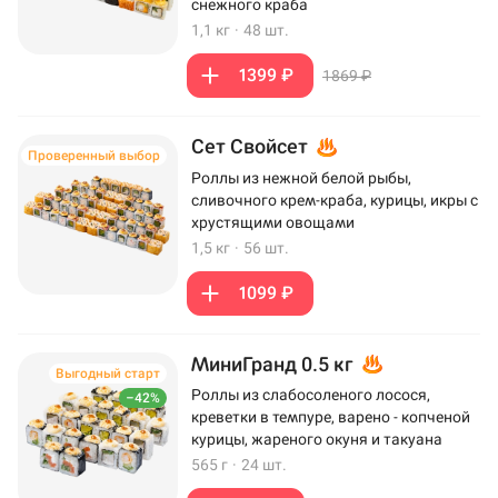
снежного краба
1,1 кг
·
48 шт.
1399 ₽
1869 ₽
Сет Свойсет
Проверенный выбор
Роллы из нежной белой рыбы,
сливочного крем-краба, курицы, икры с
хрустящими овощами
1,5 кг
·
56 шт.
1099 ₽
МиниГранд 0.5 кг
Выгодный старт
Роллы из слабосоленого лосося,
–42%
креветки в темпуре, варено - копченой
курицы, жареного окуня и такуана
565 г
·
24 шт.