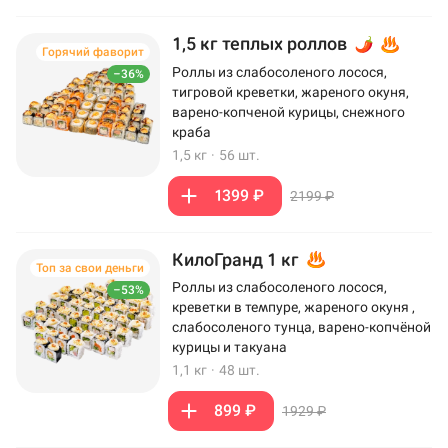
1,5 кг теплых роллов
Горячий фаворит
Роллы из слабосоленого лосося,
–36%
тигровой креветки, жареного окуня,
варено-копченой курицы, снежного
краба
1,5 кг
·
56 шт.
1399 ₽
2199 ₽
КилоГранд 1 кг
Топ за свои деньги
Роллы из слабосоленого лосося,
–53%
креветки в темпуре, жареного окуня ,
слабосоленого тунца, варено-копчёной
курицы и такуана
1,1 кг
·
48 шт.
899 ₽
1929 ₽