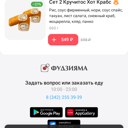
Сет 2 Кручитос Хот Крабс
–21%
Рис, соус фирменный, нори, соус спайс,
такуан, лист салата, снежный краб,
моцарелла, кляр, панко
660 г
549 ₽
698 ₽
Задать вопрос или заказать еду
10:00 - 23:00
8 (342) 255 39-39