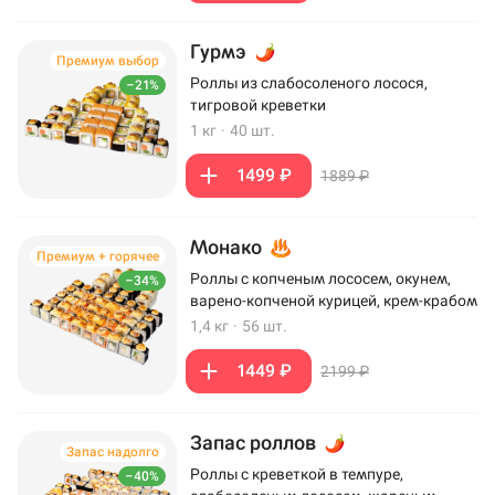
Гурмэ
Премиум выбор
Роллы из слабосоленого лосося,
–21%
тигровой креветки
1 кг
·
40 шт.
1499 ₽
1889 ₽
Монако
Премиум + горячее
Роллы с копченым лососем, окунем,
–34%
варено-копченой курицей, крем-крабом
1,4 кг
·
56 шт.
1449 ₽
2199 ₽
Запас роллов
Запас надолго
Роллы с креветкой в темпуре,
–40%