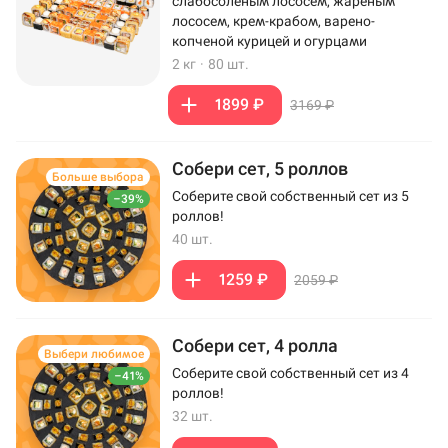
слабосоленым лососем, жареным
лососем, крем-крабом, варено-
копченой курицей и огурцами
2 кг
·
80 шт.
1899 ₽
3169 ₽
Собери сет, 5 роллов
Больше выбора
Соберите свой собственный сет из 5
–39%
роллов!
40 шт.
1259 ₽
2059 ₽
Собери сет, 4 ролла
Выбери любимое
Соберите свой собственный сет из 4
–41%
роллов!
32 шт.