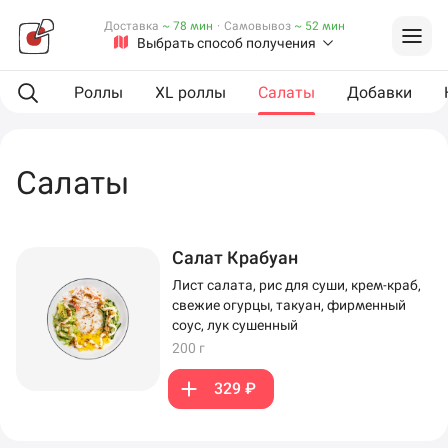
Доставка
~ 78 мин
·
Самовывоз
~ 52 мин
Выбрать способ получения
куски
Роллы
XL роллы
Салаты
Добавки
Салаты
Салат Крабуан
Лист салата, рис для суши, крем-краб,
свежие огурцы, такуан, фирменный
соус, лук сушенный
200 г
329 ₽