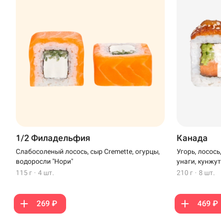
1/2 Филадельфия
Канада
Слабосоленый лосось, сыр Cremette, огурцы,
Угорь, лосось
водоросли "Нори"
унаги, кунжу
115 г
·
4 шт.
210 г
·
8 шт.
269 ₽
469 ₽