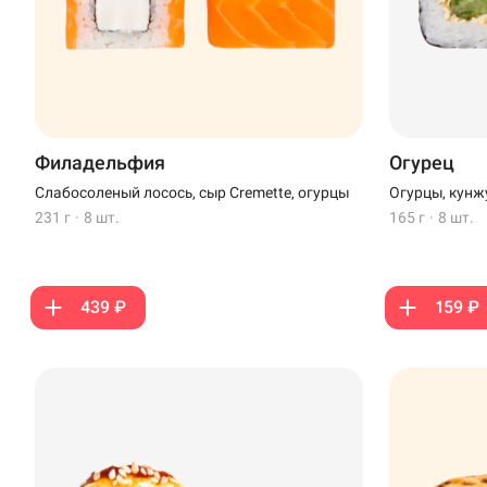
Филадельфия
Огурец
Слабосоленый лосось, сыр Cremette, огурцы
Огурцы, кунж
231 г
·
8 шт.
165 г
·
8 шт.
439 ₽
159 ₽