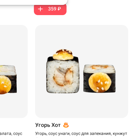
359 ₽
Угорь Хот
алата, соус
Угорь, соус унаги, соус для запекания, кунжут