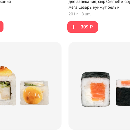
екания
для запекания, сыр Cremette, соу
мега цезарь, кунжут белый
201 г
·
8 шт.
309 ₽