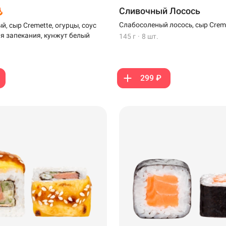
Сливочный Лосось
Слабосоленый лосось, сыр Crem
, сыр Cremette, огурцы, соус
ля запекания, кунжут белый
145 г
·
8 шт.
299 ₽