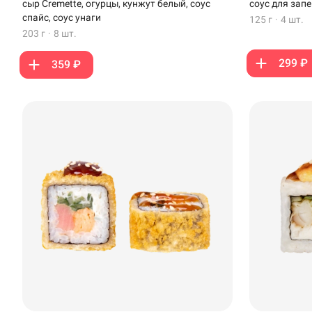
сыр Cremette, огурцы, кунжут белый, соус
соус для зап
Стерлитамак
спайс, соус унаги
125 г
·
4 шт.
203 г
·
8 шт.
Темрюк
299 ₽
359 ₽
Уфа
Чебоксары