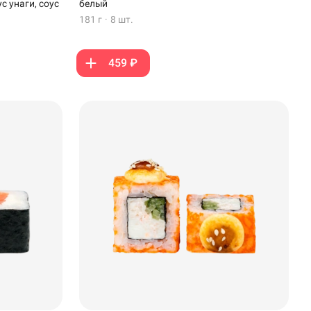
с унаги, соус
белый
181 г
·
8 шт.
459 ₽