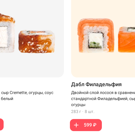
Дабл Филадельфия
, сыр Cremette, огурцы, соус
Двойной слой лосося в сравнен
т белый
стандартной Филадельфией, сыр
огурцы
283 г
·
8 шт.
599 ₽