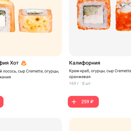
фия Хот
Калифорния
Крем-краб, огурцы, сыр Cremette
 лосось, сыр Cremette, огурцы,
оранжевая
екания
169 г
·
8 шт.
259 ₽