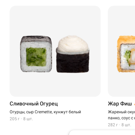
Доставка
Уфа
Иглино
Сливочный Огурец
Жар Фиш
Выбрать ресторан
Нагаево
Огурцы, сыр Cremette, кунжут белый
Жареный окунь
панко, соус с
205 г
·
8 шт.
Пермь
282 г
·
8 шт.