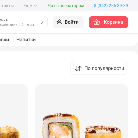
нтакты
Ещё
Чат с оператором
8 (342) 255 39-39
ения
Войти
Корзина
амовывоз
~ 21 мин
авки
Напитки
По популярности