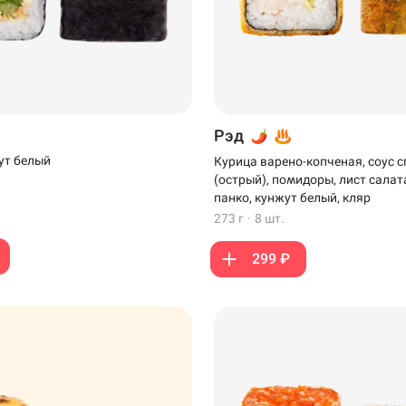
Рэд
ут белый
Курица варено-копченая, соус с
(острый), помидоры, лист салат
панко, кунжут белый, кляр
273 г
·
8 шт.
299 ₽