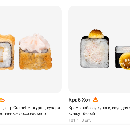
Пермь
Самовывоз
Краб Хот
, сыр Cremette, огурцы, сухари
Крем-краб, соус унаги, соус для
 копченым лососем, кляр
кунжут белый
181 г
·
8 шт.