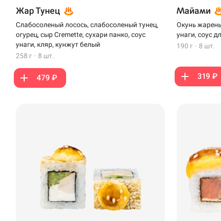
Жар Тунец
Майами
Слабосоленый лосось, слабосоленый тунец,
Окунь жареный
огурец, сыр Cremette, сухари панко, соус
унаги, соус д
унаги, кляр, кунжут белый
190 г
·
8 шт.
258 г
·
8 шт.
319 ₽
479 ₽