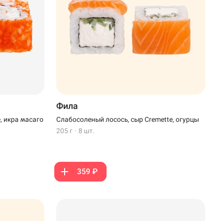
Фила
, икра масаго
Слабосоленый лосось, сыр Cremette, огурцы
205 г
·
8 шт.
359 ₽