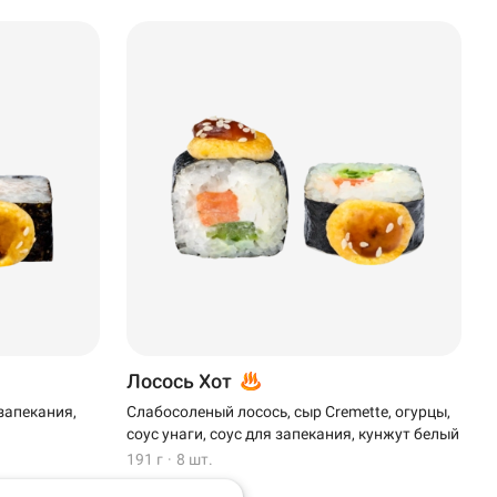
Лосось Хот
 запекания,
Слабосоленый лосось, сыр Cremette, огурцы,
соус унаги, соус для запекания, кунжут белый
191 г
·
8 шт.