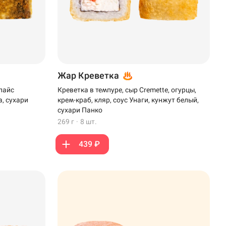
Жар Креветка
пайс
Креветка в темпуре, сыр Cremette, огурцы,
а, сухари
крем-краб, кляр, соус Унаги, кунжут белый,
сухари Панко
269 г
·
8 шт.
439 ₽