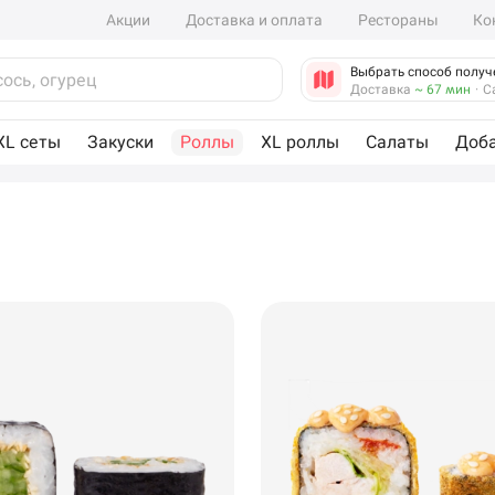
Акции
Доставка и оплата
Рестораны
Ко
Выбрать способ получ
Доставка
~ 67 мин
·
С
XL сеты
Закуски
Роллы
XL роллы
Салаты
Доб