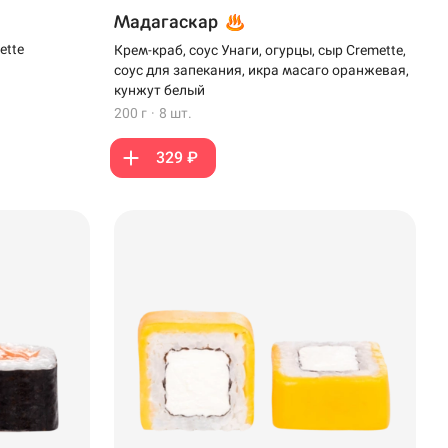
Мадагаскар
ette
Крем-краб, соус Унаги, огурцы, сыр Cremette,
соус для запекания, икра масаго оранжевая,
кунжут белый
200 г
·
8 шт.
329 ₽