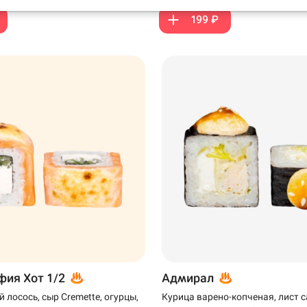
199 ₽
99 ₽
ия Хот 1/2
Адмирал
 лосось, сыр Cremette, огурцы,
Курица варено-копченая, лист с