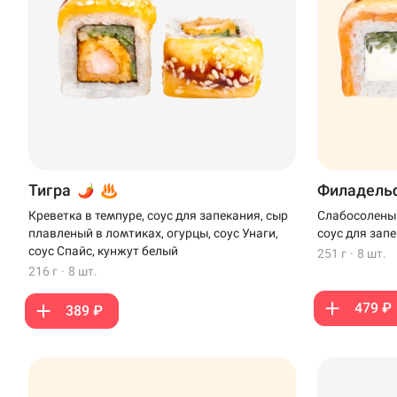
Тигра
Филадель
Креветка в темпуре, соус для запекания, сыр
Слабосоленый
плавленый в ломтиках, огурцы, соус Унаги,
соус для зап
соус Спайс, кунжут белый
251 г
·
8 шт.
216 г
·
8 шт.
479 ₽
389 ₽