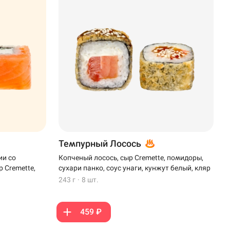
Темпурный Лосось
ии со
Копченый лосось, сыр Cremette, помидоры,
 Cremette,
сухари панко, соус унаги, кунжут белый, кляр
243 г
·
8 шт.
459 ₽