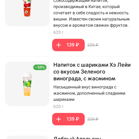
Сокосодержащий напиток,
производимый в Китае, который
сочетает в себе сладость и нежность
вишни. Известен своим натуральным
вкусом и ароматом свежих фруктов.
620 г
139 ₽
339 ₽
Напиток с шариками Хэ Лейи
–59%
со вкусом Зеленого
винограда, с жасмином
Насыщенный вкус винограда с
жасмином, дополненный сладкими
шариками
620 г
139 ₽
339 ₽
Добрый Апельсин