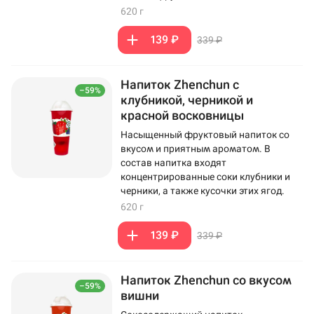
620 г
139 ₽
339 ₽
Напиток Zhenchun с
–59%
клубникой, черникой и
красной восковницы
Насыщенный фруктовый напиток со
вкусом и приятным ароматом. В
состав напитка входят
концентрированные соки клубники и
черники, а также кусочки этих ягод.
620 г
139 ₽
339 ₽
Напиток Zhenchun со вкусом
–59%
вишни