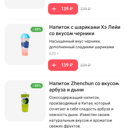
139 ₽
339 ₽
Напиток с шариками Хэ Лейи
–59%
со вкусом черники
Насыщенный вкус черники,
дополненный сладкими шариками
620 г
139 ₽
339 ₽
Напиток Zhenchun со вкусом
–59%
арбуза и дыни
Сокосодержащий напиток,
производимый в Китае, который
сочетает в себе сладость арбуза и
нежность дыни. Известен своим
натуральным вкусом и ароматом
свежих фруктов.