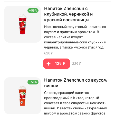
Напиток Zhenchun с
–59%
клубникой, черникой и
красной восковницы
Насыщенный фруктовый напиток со
вкусом и приятным ароматом. В
состав напитка входят
концентрированные соки клубники и
черники, а также кусочки этих ягод.
620 г
139 ₽
339 ₽
Напиток Zhenchun со вкусом
–59%
вишни
Сокосодержащий напиток,
производимый в Китае, который
сочетает в себе сладость и нежность
вишни. Известен своим натуральным
вкусом и ароматом свежих фруктов.