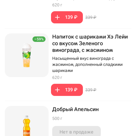
620 г
139 ₽
339 ₽
Напиток с шариками Хэ Лейи
–59%
со вкусом Зеленого
винограда, с жасмином
Насыщенный вкус винограда с
жасмином, дополненный сладкими
шариками
620 г
139 ₽
339 ₽
Добрый Апельсин
500 г
Нет в продаже