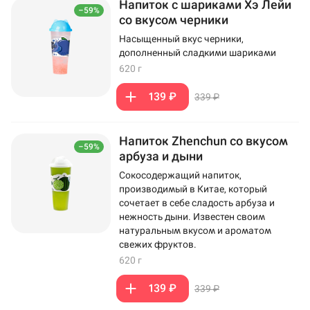
Напиток с шариками Хэ Лейи
–59%
со вкусом черники
Насыщенный вкус черники,
дополненный сладкими шариками
620 г
139 ₽
339 ₽
Напиток Zhenchun со вкусом
–59%
арбуза и дыни
Сокосодержащий напиток,
производимый в Китае, который
сочетает в себе сладость арбуза и
нежность дыни. Известен своим
натуральным вкусом и ароматом
свежих фруктов.
620 г
139 ₽
339 ₽