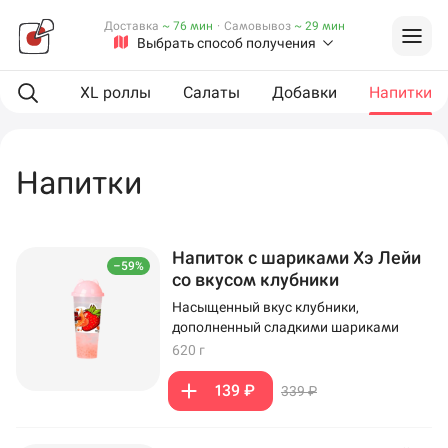
Доставка
~ 76 мин
·
Самовывоз
~ 29 мин
Выбрать способ получения
Роллы
XL роллы
Салаты
Добавки
Напитки
Напитки
Напиток с шариками Хэ Лейи
–59%
со вкусом клубники
Насыщенный вкус клубники,
дополненный сладкими шариками
620 г
139 ₽
339 ₽