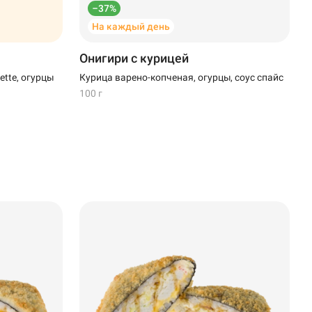
–37%
На каждый день
Онигири с курицей
tte, огурцы
Курица варено-копченая, огурцы, соус спайс
100 г