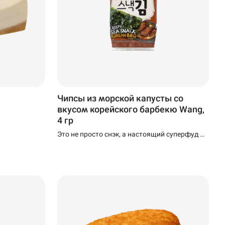
Чипсы из морской капусты со
вкусом корейского барбекю Wang,
4 гр
Это не просто снэк, а настоящий суперфуд —
натуральный, богатый йодом, кальцием и
другими ценными микроэлементами.