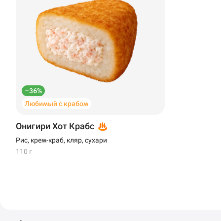
–36%
Любимый с крабом
Онигири Хот Крабс
Рис, крем-краб, кляр, сухари
110 г