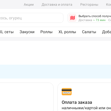
Акции
Доставка и оплата
Рестораны
Ко
Выбрать способ получ
Доставка
~ 73 мин
·
С
XL сеты
Закуски
Роллы
XL роллы
Салаты
Доб
Оплата заказа
наличными/картой или о