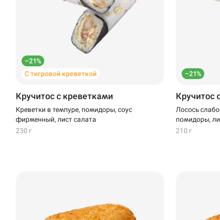
Новороссийск
Новый Уренгой
Пермь
–21%
С тигровой креветкой
–21%
Салават
Кручитос с креветками
Кручитос 
Стерлитамак
Креветки в темпуре, помидоры, соус
Лосось слабо
фирменный, лист салата
помидоры, ли
Темрюк
230 г
210 г
Уфа
Чебоксары