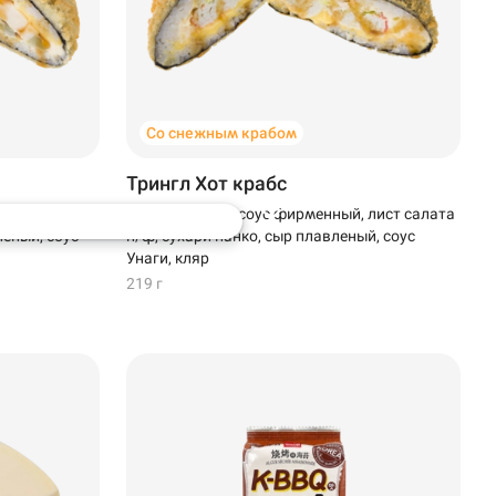
Со снежным крабом
Трингл Хот крабс
фирменный,
Снежный краб, соус фирменный, лист салата
леный, соус
п/ф, сухари панко, сыр плавленый, соус
Унаги, кляр
219 г