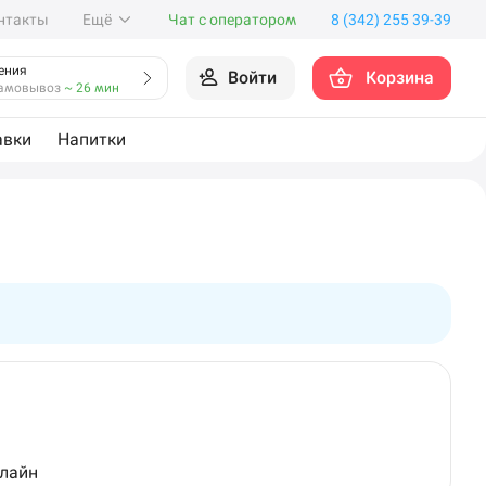
нтакты
Ещё
Чат с оператором
8 (342) 255 39-39
ения
Войти
Корзина
амовывоз
~ 26 мин
авки
Напитки
нлайн