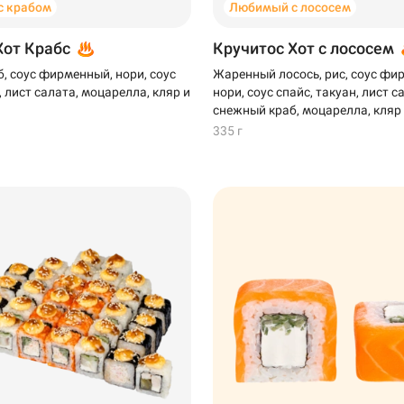
с крабом
Любимый с лососем
Хот Крабс
Кручитос Хот с лососем
, соус фирменный, нори, соус
Жаренный лосось, рис, соус фи
, лист салата, моцарелла, кляр и
нори, соус спайс, такуан, лист с
снежный краб, моцарелла, кляр
335 г