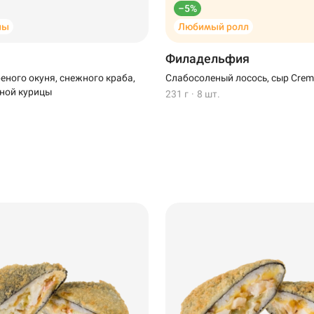
–5%
ны
Любимый ролл
Филадельфия
еного окуня, снежного краба,
Слабосоленый лосось, сыр Creme
ной курицы
231 г
·
8 шт.
Пермь