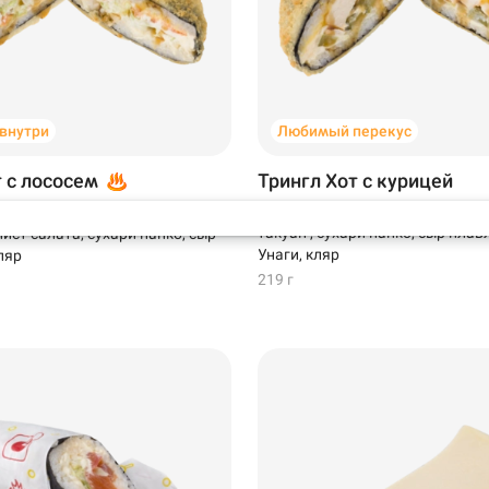
Самовывоз
 внутри
Любимый перекус
т с лососем
Трингл Хот с курицей
Курица варено-копченая, соус 
 лосось, крем-краб, соус
такуан , сухари панко, сыр плав
ист салата, сухари панко, сыр
Унаги, кляр
ляр
219 г
99 ₽