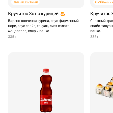
Самый сытный
Любимый 
Кручитос Хот с курицей
Кручитос 
Варено-копченая курица, соус фирменный,
Снежный краб
нори, соус спайс, такуан, лист салата,
спайс, такуан
моцарелла, кляр и панко
панко.
335 г
335 г