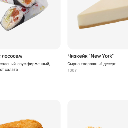
с лососем
Чизкейк "New York"
соленый, соус фирменный,
Сырно-творожный десерт
ст салата
100 г