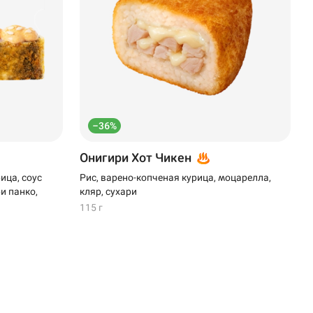
–36%
Онигири Хот Чикен
ица, соус
Рис, варено-копченая курица, моцарелла,
и панко,
кляр, сухари
115 г