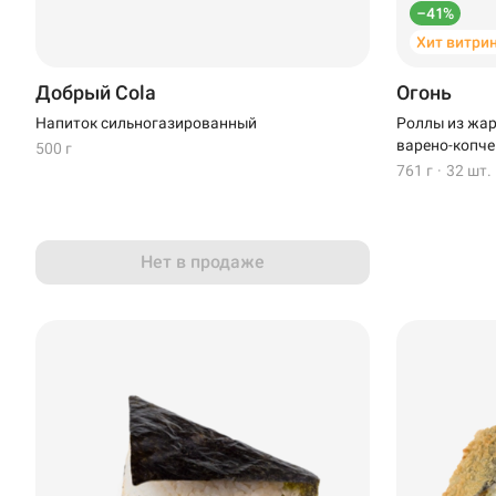
–41%
Хит витри
Добрый Cola
Огонь
Напиток сильногазированный
Роллы из жар
варено-копче
500 г
761 г
·
32 шт.
Нет в продаже