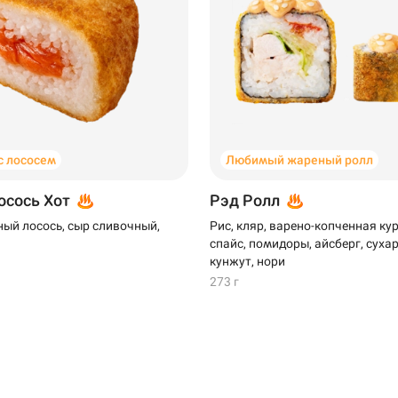
 лососем
Любимый жареный ролл
осось Хот
Рэд Ролл
ый лосось, сыр сливочный,
Рис, кляр, варено-копченная кур
спайс, помидоры, айсберг, сухар
кунжут, нори
273 г