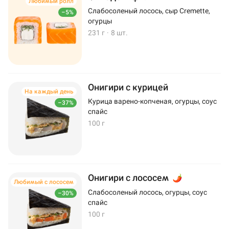
Любимый ролл
Слабосоленый лосось, сыр Cremette,
–5%
огурцы
231 г
·
8 шт.
Онигири с курицей
На каждый день
Курица варено-копченая, огурцы, соус
–37%
спайс
100 г
Онигири с лососем
Любимый с лососем
Слабосоленый лосось, огурцы, соус
–30%
спайс
100 г