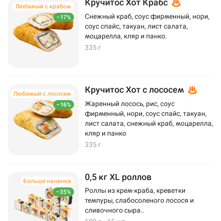
Кручитос Хот Крабс
Любимый с крабом
Снежный краб, соус фирменный, нори,
–17%
соус спайс, такуан, лист салата,
моцарелла, кляр и панко.
335 г
Кручитос Хот с лососем
Любимый с лососем
Жаренный лосось, рис, соус
–16%
фирменный, нори, соус спайс, такуан,
лист салата, снежный краб, моцарелла,
кляр и панко
335 г
0,5 кг XL роллов
Больше начинки
Роллы из крем-краба, креветки
–35%
темпуры, слабосоленого лосося и
сливочного сыра..