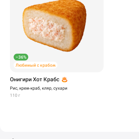
–36%
Любимый с крабом
Онигири Хот Крабс
Рис, крем-краб, кляр, сухари
110 г