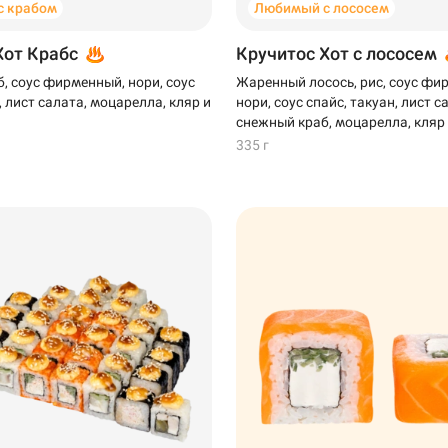
с крабом
Любимый с лососем
Хот Крабс
Кручитос Хот с лососем
, соус фирменный, нори, соус
Жаренный лосось, рис, соус фи
, лист салата, моцарелла, кляр и
нори, соус спайс, такуан, лист с
снежный краб, моцарелла, кляр
335 г