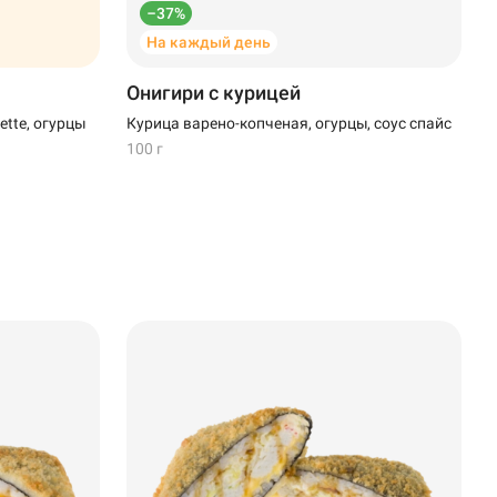
–37%
На каждый день
Онигири с курицей
tte, огурцы
Курица варено-копченая, огурцы, соус спайс
100 г