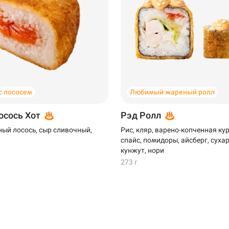
 лососем
Любимый жареный ролл
осось Хот
Рэд Ролл
ый лосось, сыр сливочный,
Рис, кляр, варено-копченная кур
спайс, помидоры, айсберг, сухар
кунжут, нори
273 г