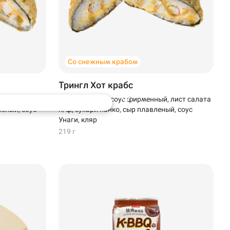
Со снежным крабом
Трингл Хот крабс
фирменный,
Снежный краб, соус фирменный, лист салата
леный, соус
п/ф, сухари панко, сыр плавленый, соус
Унаги, кляр
219 г