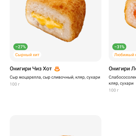
–27%
–31%
Сырный хит
Любимый с
Онигири Чиз Хот
Онигири Л
Сыр моцарелла, сыр сливочный, кляр, сухари
Слабососолен
кляр, сухари
100 г
100 г