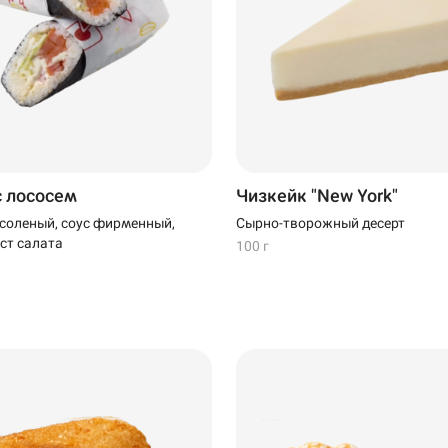
с лососем
Чизкейк "New York"
соленый, соус фирменный,
Сырно-творожный десерт
ст салата
100 г