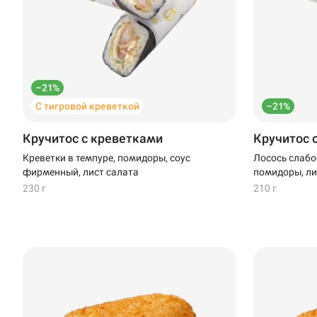
Новороссийск
Новый Уренгой
Пермь
–21%
С тигровой креветкой
–21%
Салават
Кручитос с креветками
Кручитос 
Стерлитамак
Креветки в темпуре, помидоры, соус
Лосось слабо
фирменный, лист салата
помидоры, ли
Темрюк
230 г
210 г
Уфа
Чебоксары