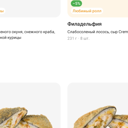
–5%
ны
Любимый ролл
Филадельфия
еного окуня, снежного краба,
Слабосоленый лосось, сыр Creme
ной курицы
231 г
·
8 шт.
Пермь