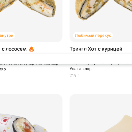
Самовывоз
 внутри
Любимый перекус
т с лососем
Трингл Хот с курицей
Курица варено-копченая, соус 
 лосось, крем-краб, соус
такуан , сухари панко, сыр плав
ист салата, сухари панко, сыр
Унаги, кляр
ляр
219 г
99 ₽