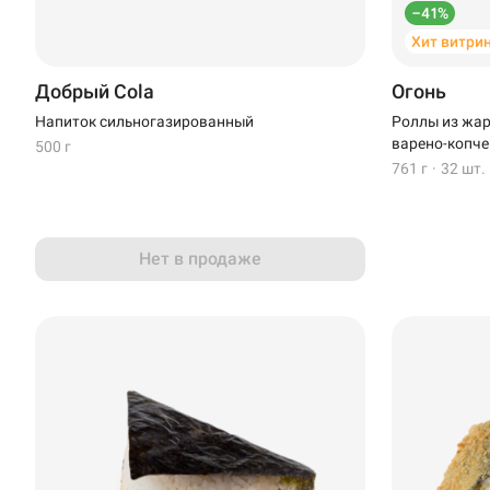
–41%
Хит витри
Добрый Cola
Огонь
Напиток сильногазированный
Роллы из жар
варено-копче
500 г
761 г
·
32 шт.
Нет в продаже