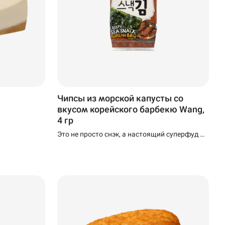
Чипсы из морской капусты со
вкусом корейского барбекю Wang,
4 гр
Это не просто снэк, а настоящий суперфуд —
натуральный, богатый йодом, кальцием и
другими ценными микроэлементами.