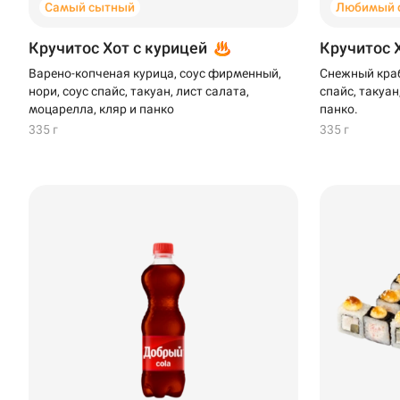
Самый сытный
Любимый 
Кручитос Хот с курицей
Кручитос 
Варено-копченая курица, соус фирменный,
Снежный краб
нори, соус спайс, такуан, лист салата,
спайс, такуан
моцарелла, кляр и панко
панко.
335 г
335 г