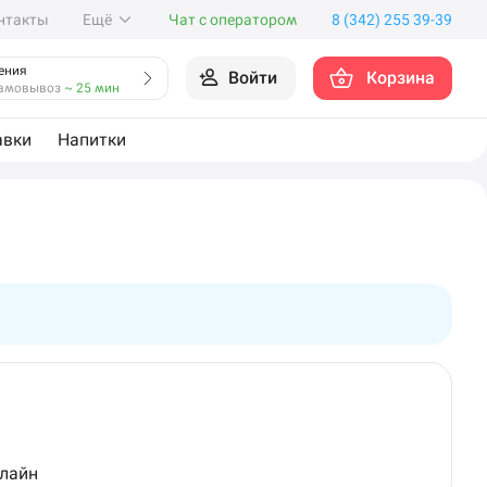
нтакты
Ещё
Чат с оператором
8 (342) 255 39-39
ения
Войти
Корзина
амовывоз
~ 25 мин
авки
Напитки
нлайн