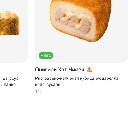
–36%
Онигири Хот Чикен
ица, соус
Рис, варено-копченая курица, моцарелла,
и панко,
кляр, сухари
115 г