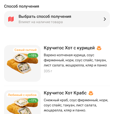
Способ получения
Выбрать способ получения
Влияет на наличие товара
Кручитос Хот с курицей
Самый сытный
Варено-копченая курица, соус
–15%
фирменный, нори, соус спайс, такуан,
лист салата, моцарелла, кляр и панко
335 г
Кручитос Хот Крабс
Любимый с крабом
Снежный краб, соус фирменный, нори,
–17%
соус спайс, такуан, лист салата,
моцарелла, кляр и панко.