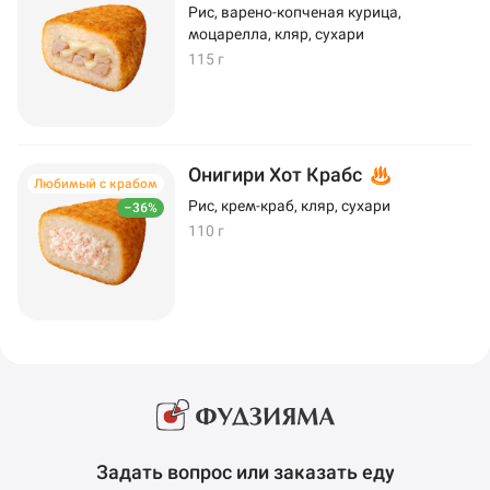
Рис, варено-копченая курица,
моцарелла, кляр, сухари
115 г
Онигири Хот Крабс
Любимый с крабом
Рис, крем-краб, кляр, сухари
–36%
110 г
Задать вопрос или заказать еду