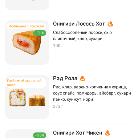
Онигири Лосось Хот
Любимый с лососем
Слабососоленый лосось, сыр
–31%
сливочный, кляр, сухари
100 г
Рэд Ролл
Любимый жареный
ролл
Рис, кляр, варено-копченная курица,
соус спайс, помидоры, айсберг, сухари
панко, кунжут, нори
273 г
Онигири Хот Чикен
–36%