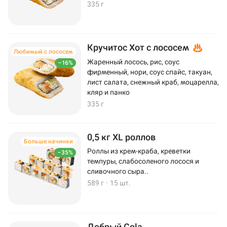
335 г
Кручитос Хот с лососем
Любимый с лососем
Жаренный лосось, рис, соус
–16%
фирменный, нори, соус спайс, такуан,
лист салата, снежный краб, моцарелла,
кляр и панко
335 г
0,5 кг XL роллов
Больше начинки
Роллы из крем-краба, креветки
–35%
темпуры, слабосоленого лосося и
сливочного сыра..
589 г
·
15 шт.
Добрый Cola