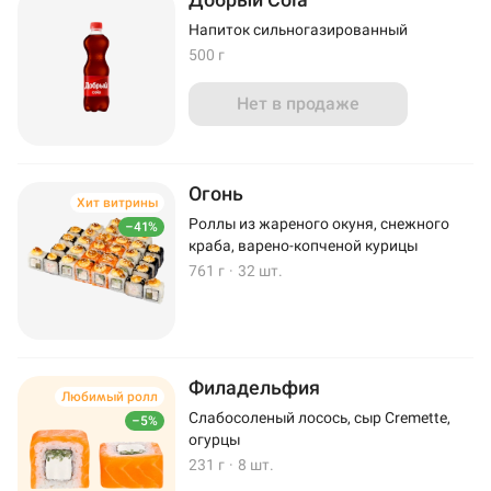
Напиток сильногазированный
500 г
Нет в продаже
Огонь
Хит витрины
Роллы из жареного окуня, снежного
–41%
краба, варено-копченой курицы
761 г
·
32 шт.
Филадельфия
Любимый ролл
Слабосоленый лосось, сыр Cremette,
–5%
огурцы
231 г
·
8 шт.