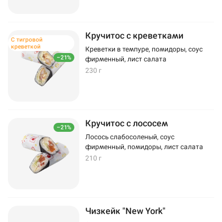
Кручитос с креветками
С тигровой
креветкой
Креветки в темпуре, помидоры, соус
–21%
фирменный, лист салата
230 г
Кручитос с лососем
–21%
Лосось слабосоленый, соус
фирменный, помидоры, лист салата
210 г
Чизкейк "New York"