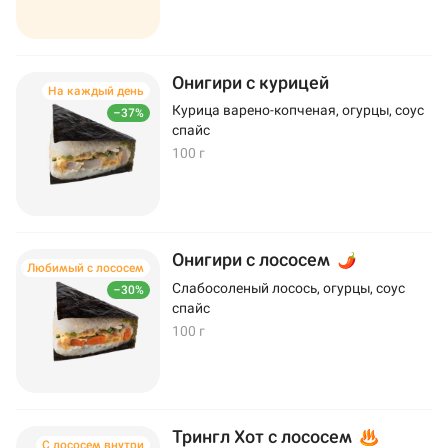
Онигири с курицей
На каждый день
Курица варено-копченая, огурцы, соус
–37%
спайс
100 г
Онигири с лососем
Любимый с лососем
Слабосоленый лосось, огурцы, соус
–30%
спайс
100 г
Трингл Хот с лососем
С лососем внутри