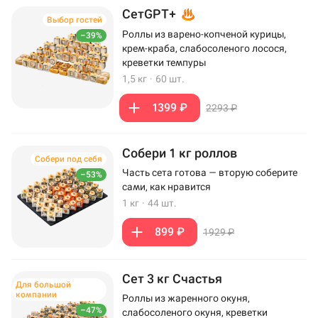
СетGPT+
Выбор гостей
Роллы из варено-копченой курицы,
–39%
крем-краба, слабосоленого лосося,
креветки темпуры
1,5 кг
·
60 шт.
1399 ₽
2293 ₽
Собери 1 кг роллов
Собери под себя
Часть сета готова — вторую соберите
–53%
сами, как нравится
1 кг
·
44 шт.
899 ₽
1929 ₽
Сет 3 кг Счастья
Для большой
компании
Роллы из жаренного окуня,
–47%
слабосоленого окуня, креветки