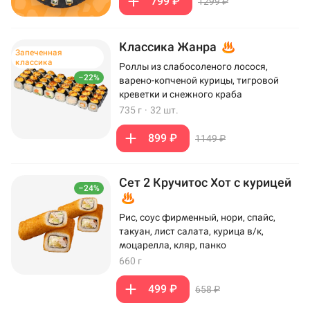
799 ₽
1299 ₽
Классика Жанра
Запеченная
классика
Роллы из слабосоленого лосося,
–22%
варено-копченой курицы, тигровой
креветки и снежного краба
735 г
·
32 шт.
899 ₽
1149 ₽
Сет 2 Кручитос Хот с курицей
–24%
Рис, соус фирменный, нори, спайс,
такуан, лист салата, курица в/к,
моцарелла, кляр, панко
660 г
499 ₽
658 ₽