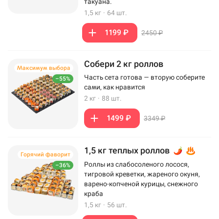
такуана.
1,5 кг
·
64 шт.
1199 ₽
2450 ₽
Собери 2 кг роллов
Максимум выбора
Часть сета готова — вторую соберите
–55%
сами, как нравится
2 кг
·
88 шт.
1499 ₽
3349 ₽
1,5 кг теплых роллов
Горячий фаворит
Роллы из слабосоленого лосося,
–36%
тигровой креветки, жареного окуня,
варено-копченой курицы, снежного
краба
1,5 кг
·
56 шт.