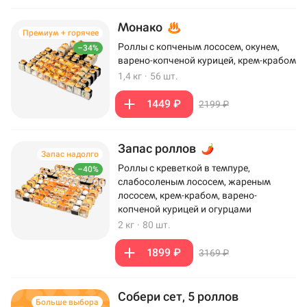
Монако
Премиум + горячее
Роллы с копченым лососем, окунем,
–34%
варено-копченой курицей, крем-крабом
1,4 кг
·
56 шт.
1449 ₽
2199 ₽
Запас роллов
Запас надолго
Роллы с креветкой в темпуре,
–40%
слабосоленым лососем, жареным
лососем, крем-крабом, варено-
копченой курицей и огурцами
2 кг
·
80 шт.
1899 ₽
3169 ₽
Собери сет, 5 роллов
Больше выбора