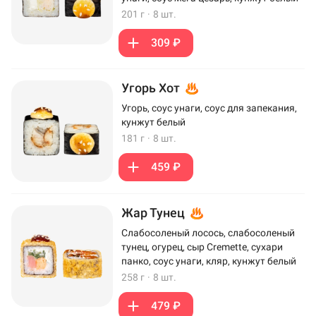
201 г
·
8 шт.
309 ₽
Угорь Хот
Угорь, соус унаги, соус для запекания,
кунжут белый
181 г
·
8 шт.
459 ₽
Жар Тунец
Слабосоленый лосось, слабосоленый
тунец, огурец, сыр Cremette, сухари
панко, соус унаги, кляр, кунжут белый
258 г
·
8 шт.
479 ₽