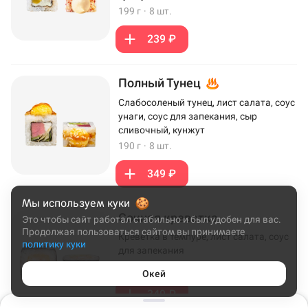
199 г
·
8 шт.
239 ₽
Полный Тунец
Слабосоленый тунец, лист салата, соус
унаги, соус для запекания, сыр
сливочный, кунжут
190 г
·
8 шт.
349 ₽
Мы используем куки
Сочная креветка
Это чтобы сайт работал стабильно и был удобен для вас.
Продолжая пользоваться сайтом вы принимаете
Креветка в темпуре, лист салата, соус
политику куки
для запекания
172 г
·
8 шт.
Окей
349 ₽