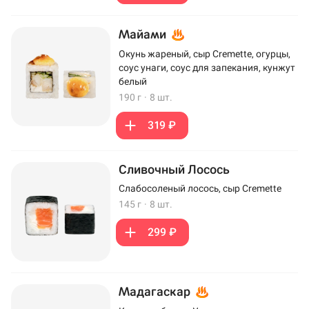
Майами
Окунь жареный, сыр Cremette, огурцы,
соус унаги, соус для запекания, кунжут
белый
190 г
·
8 шт.
319 ₽
Сливочный Лосось
Слабосоленый лосось, сыр Cremette
145 г
·
8 шт.
299 ₽
Мадагаскар