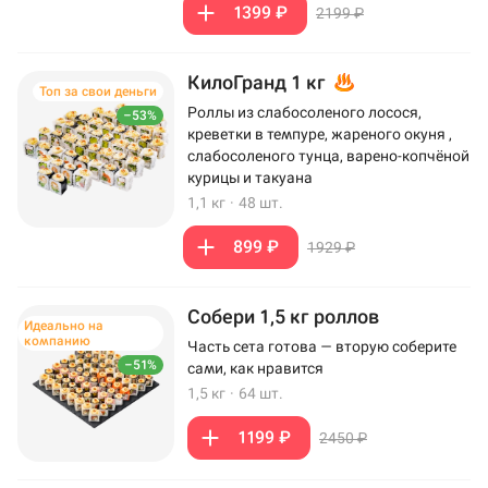
1399 ₽
2199 ₽
КилоГранд 1 кг
Топ за свои деньги
Роллы из слабосоленого лосося,
–53%
креветки в темпуре, жареного окуня ,
слабосоленого тунца, варено-копчёной
курицы и такуана
1,1 кг
·
48 шт.
899 ₽
1929 ₽
Собери 1,5 кг роллов
Идеально на
компанию
Часть сета готова — вторую соберите
–51%
сами, как нравится
1,5 кг
·
64 шт.
1199 ₽
2450 ₽