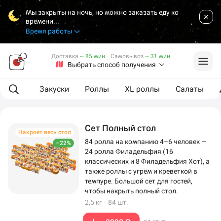
Мы закрыты на ночь, но можно заказать еду ко
времени...
Время работы
Доставка
~ 85 мин
·
Самовывоз
~ 31 мин
Выбрать способ получения
L сеты
Закуски
Роллы
XL роллы
Салаты
Сет Полный стол
Накроет весь стол
84 ролла на компанию 4–6 человек —
–22%
24 ролла Филадельфия (16
классических и 8 Филадельфия Хот), а
также роллы с угрём и креветкой в
темпуре. Большой сет для гостей,
чтобы накрыть полный стол.
2,5 кг
·
84 шт.