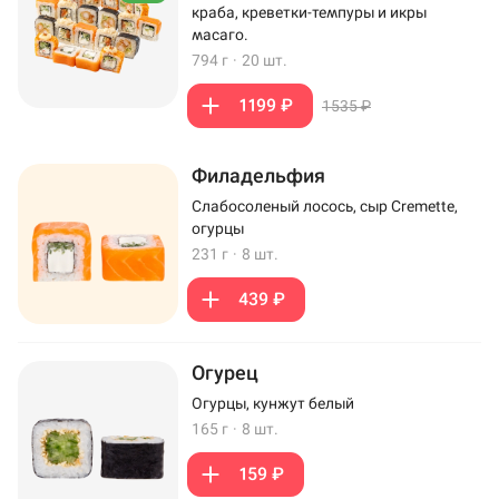
краба, креветки-темпуры и икры
масаго.
794 г
·
20 шт.
1199 ₽
1535 ₽
Филадельфия
Слабосоленый лосось, сыр Cremette,
огурцы
231 г
·
8 шт.
439 ₽
Огурец
Огурцы, кунжут белый
165 г
·
8 шт.
159 ₽