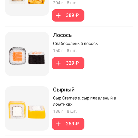
204 г
·
8 шт.
389 ₽
Лосось
Слабосоленый лосось
150 г
·
8 шт.
329 ₽
Сырный
Сыр Cremette, сыр плавленый в
ломтиках
186 г
·
8 шт.
259 ₽