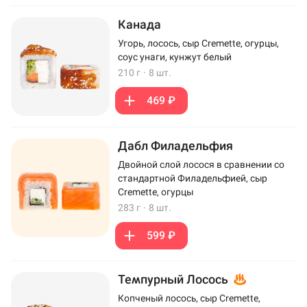
Канада
Угорь, лосось, сыр Cremette, огурцы,
соус унаги, кунжут белый
210 г
·
8 шт.
469 ₽
Дабл Филадельфия
Двойной слой лосося в сравнении со
стандартной Филадельфией, сыр
Cremette, огурцы
283 г
·
8 шт.
599 ₽
Темпурный Лосось
Копченый лосось, сыр Cremette,