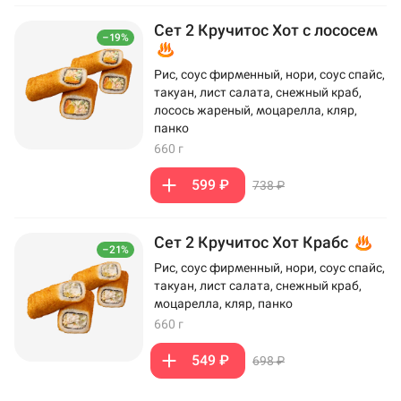
Сет 2 Кручитос Хот с лососем
–19%
Рис, соус фирменный, нори, соус спайс,
такуан, лист салата, снежный краб,
лосось жареный, моцарелла, кляр,
панко
660 г
599 ₽
738 ₽
Сет 2 Кручитос Хот Крабс
–21%
Рис, соус фирменный, нори, соус спайс,
такуан, лист салата, снежный краб,
моцарелла, кляр, панко
660 г
549 ₽
698 ₽