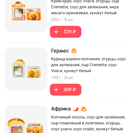
Крем-краб, соус Унаги, огурцы, сыр
Cremette, соус для запекания, икра
масаго оранжевая, кунжут белый
200 г
·
8 шт.
329 ₽
Гермес
Курица варено-копченая, огурцы, соус
для запекания, сыр Cremette, соус
Унаги, кунжут белый
193 г
·
8 шт.
309 ₽
Африка
Копченый лосось, соус для запекания,
сыр плавленый в ломтиках, огурцы,
соус унаги, соус спайс, кунжут белый