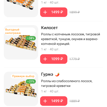
1 кг
·
40 шт.
1499 ₽
1899 ₽
Килосет
Выгодный
килограмм
Роллы с копченым лососем, тигровой
–38%
креветкой, тунцом, окунем и варено-
копченой курицей.
1 кг
·
40 шт.
1099 ₽
1779 ₽
Гурмэ
Премиум выбор
Роллы из слабосоленого лосося,
–21%
тигровой креветки
1 кг
·
40 шт.
1499 ₽
1889 ₽