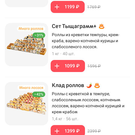
1199 ₽
1769 ₽
Сет Тыщаграмм+
Много роллов
Роллы из креветки темпуры, крем-
–31%
краба, варено-копченой курицы и
слабосоленого лосося.
1 кг
·
40 шт.
1099 ₽
1596 ₽
Клад роллов
Много лосося
Роллы с креветкой в темпуре,
–42%
слабосоленым лососем, копченым
лососем, варено-копченой курицей и
крем-крабом
1,4 кг
·
56 шт.
1399 ₽
2399 ₽