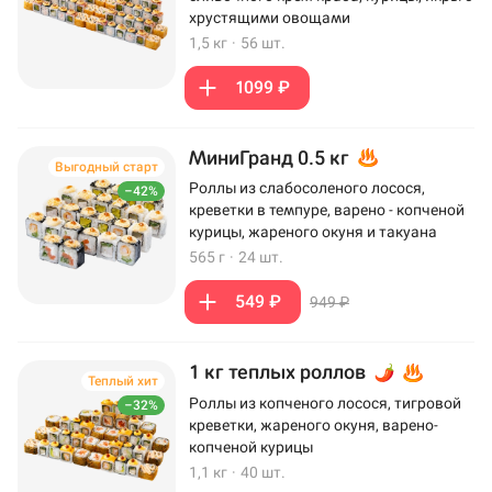
хрустящими овощами
1,5 кг
·
56 шт.
1099 ₽
МиниГранд 0.5 кг
Выгодный старт
Роллы из слабосоленого лосося,
–42%
креветки в темпуре, варено - копченой
курицы, жареного окуня и такуана
565 г
·
24 шт.
549 ₽
949 ₽
1 кг теплых роллов
Теплый хит
Роллы из копченого лосося, тигровой
–32%
креветки, жареного окуня, варено-
копченой курицы
1,1 кг
·
40 шт.