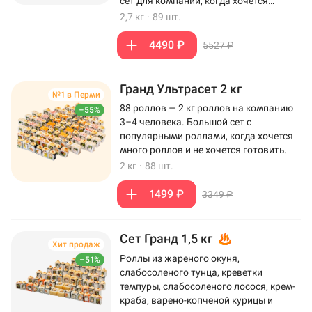
сет для компании, когда хочется
максимум роллов на столе.
2,7 кг
·
89 шт.
4490 ₽
5527 ₽
Гранд Ультрасет 2 кг
№1 в Перми
88 роллов — 2 кг роллов на компанию
–55%
3–4 человека. Большой сет с
популярными роллами, когда хочется
много роллов и не хочется готовить.
2 кг
·
88 шт.
1499 ₽
3349 ₽
Сет Гранд 1,5 кг
Хит продаж
Роллы из жареного окуня,
–51%
слабосоленого тунца, креветки
темпуры, слабосоленого лосося, крем-
краба, варено-копченой курицы и