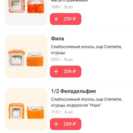
169 г
·
8 шт.
259 ₽
Фила
Слабосоленый лосось, сыр Cremette,
огурцы
205 г
·
8 шт.
359 ₽
1/2 Филадельфия
Слабосоленый лосось, сыр Cremette,
огурцы, водоросли "Нори"
115 г
·
4 шт.
269 ₽