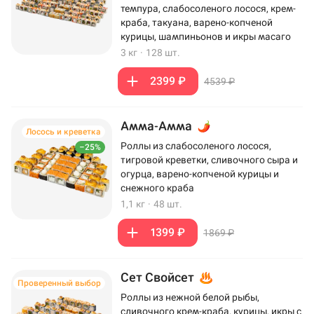
темпура, слабосоленого лосося, крем-
краба, такуана, варено-копченой
курицы, шампиньонов и икры масаго
3 кг
·
128 шт.
2399 ₽
4539 ₽
Амма-Амма
Лосось и креветка
Роллы из слабосоленого лосося,
–25%
тигровой креветки, сливочного сыра и
огурца, варено-копченой курицы и
снежного краба
1,1 кг
·
48 шт.
1399 ₽
1869 ₽
Сет Свойсет
Проверенный выбор
Роллы из нежной белой рыбы,
сливочного крем-краба, курицы, икры с