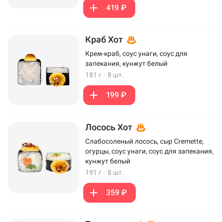
419 ₽
Краб Хот
Крем-краб, соус унаги, соус для
запекания, кунжут белый
181 г
·
8 шт.
199 ₽
Лосось Хот
Слабосоленый лосось, сыр Cremette,
огурцы, соус унаги, соус для запекания,
кунжут белый
191 г
·
8 шт.
359 ₽