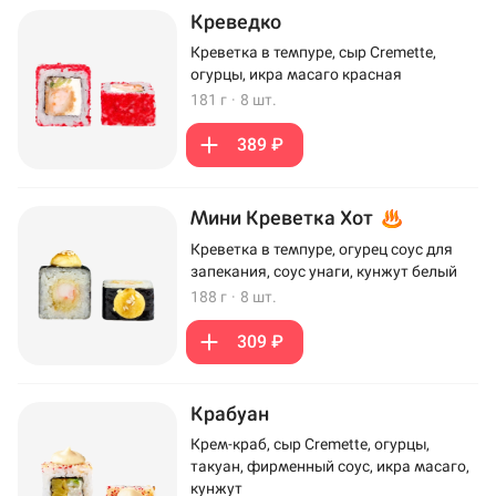
Креведко
Креветка в темпуре, сыр Cremette,
огурцы, икра масаго красная
181 г
·
8 шт.
389 ₽
Мини Креветка Хот
Креветка в темпуре, огурец соус для
запекания, соус унаги, кунжут белый
188 г
·
8 шт.
309 ₽
Крабуан
Крем-краб, сыр Cremette, огурцы,
такуан, фирменный соус, икра масаго,
кунжут