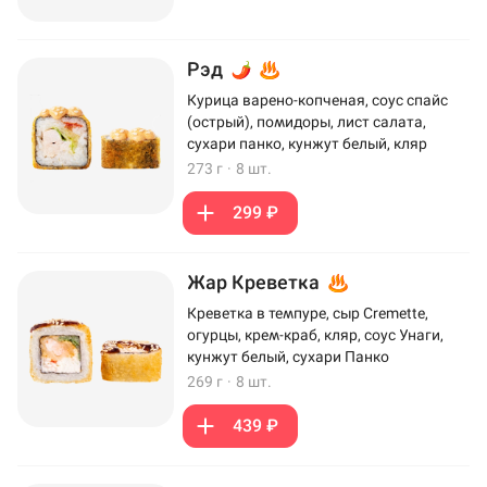
Рэд
Курица варено-копченая, соус спайс
(острый), помидоры, лист салата,
сухари панко, кунжут белый, кляр
273 г
·
8 шт.
299 ₽
Жар Креветка
Креветка в темпуре, сыр Cremette,
огурцы, крем-краб, кляр, соус Унаги,
кунжут белый, сухари Панко
269 г
·
8 шт.
439 ₽