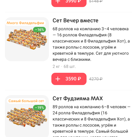
3990 ₽
5148 ₽
Сет Вечер вместе
Много Филадельфии
68 роллов на компанию 3–4 человека
–16%
— 16 роллов Филадельфия (8
классических и 8 Филадельфия Хот), а
также роллы с лососем, угрём и
креветкой в темпуре. Сет для уютного
вечера с близкими.
2 кг
·
68 шт.
3590 ₽
4270 ₽
Сет Фудзияма MAX
Самый большой сет
89 роллов на компанию 6–8 человек —
–19%
24 ролла Филадельфия (16
классических и 8 Филадельфия Хот), а
также роллы с лососем, угрём и
креветкой в темпуре. Самый большой