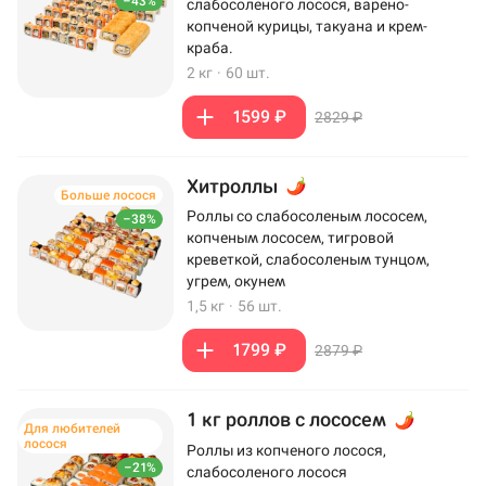
–43%
слабосоленого лосося, варено-
копченой курицы, такуана и крем-
краба.
2 кг
·
60 шт.
1599 ₽
2829 ₽
Хитроллы
Больше лосося
Роллы со слабосоленым лососем,
–38%
копченым лососем, тигровой
креветкой, слабосоленым тунцом,
угрем, окунем
1,5 кг
·
56 шт.
1799 ₽
2879 ₽
1 кг роллов с лососем
Для любителей
лосося
Роллы из копченого лосося,
–21%
слабосоленого лосося