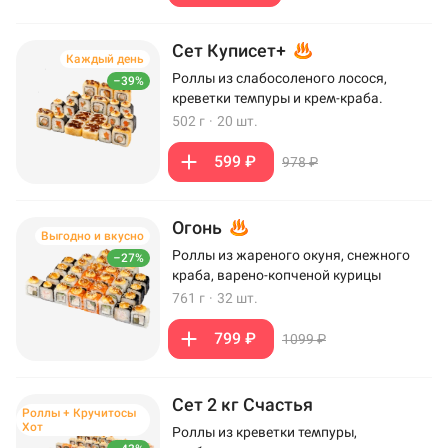
Сет Куписет+
Каждый день
Роллы из слабосоленого лосося,
–39%
креветки темпуры и крем-краба.
502 г
·
20 шт.
599 ₽
978 ₽
Огонь
Выгодно и вкусно
Роллы из жареного окуня, снежного
–27%
краба, варено-копченой курицы
761 г
·
32 шт.
799 ₽
1099 ₽
Сет 2 кг Счастья
Роллы + Кручитосы
Хот
Роллы из креветки темпуры,