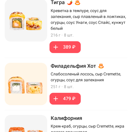
Тигра
Креветка в темпуре, соус для
запекания, сыр плавленый в ломтиках,
огурцы, соус Унаги, соус Спайс, кунжут
белый
216 г
·
8 шт.
389 ₽
Филадельфия Хот
Слабосоленый лосось, сыр Cremette,
огурцы, соус для запекания
251 г
·
8 шт.
479 ₽
Калифорния
Крем-краб, огурцы, сыр Cremette, икра
масаго оранжевая