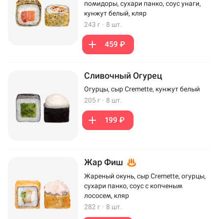
помидоры, сухари панко, соус унаги,
кунжут белый, кляр
243 г
·
8 шт.
459 ₽
Сливочный Огурец
Огурцы, сыр Cremette, кунжут белый
205 г
·
8 шт.
199 ₽
Жар Фиш
Жареный окунь, сыр Cremette, огурцы,
сухари панко, соус с копченым
лососем, кляр
282 г
·
8 шт.