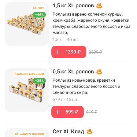
1,5 кг XL роллов
XL хит
Роллы из варено-копченой курицы,
–46%
крем-краба, жареного окуня, креветки
темпуры, слабосоленого лосося и икра
масаго,
1,5 кг
·
40 шт.
1399 ₽
2599 ₽
0,5 кг XL роллов
Больше начинки
Роллы из крем-краба, креветки
–35%
темпуры, слабосоленого лосося и
сливочного сыра.
579 г
·
15 шт.
599 ₽
919 ₽
Сет XL Клад
XL много лосося