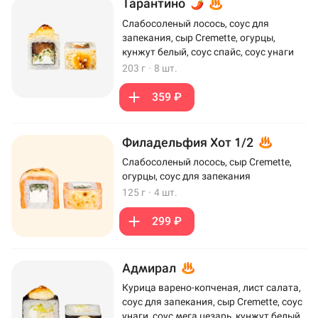
Тарантино
Слабосоленый лосось, соус для
запекания, сыр Cremette, огурцы,
кунжут белый, соус спайс, соус унаги
203 г
·
8 шт.
359 ₽
Филадельфия Хот 1/2
Слабосоленый лосось, сыр Cremette,
огурцы, соус для запекания
125 г
·
4 шт.
299 ₽
Адмирал
Курица варено-копченая, лист салата,
соус для запекания, сыр Cremette, соус
унаги, соус мега цезарь, кунжут белый