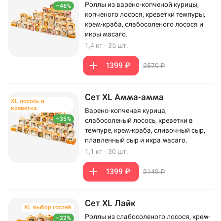
Роллы из варено-копченой курицы,
–46%
копченого лосося, креветки темпуры,
крем-краба, слабосоленого лосося и
икры масаго.
1,4 кг
·
35 шт.
1399 ₽
2570 ₽
Сет XL Амма-амма
XL лосось и
креветка
Варено-копченая курица,
–35%
слабосоленый лосось, креветки в
темпуре, крем-краба, сливочный сыр,
плавленный сыр и икра масаго.
1,1 кг
·
30 шт.
1399 ₽
2149 ₽
Сет XL Лайк
XL выбор гостей
Роллы из слабосоленого лосося, крем-
–22%