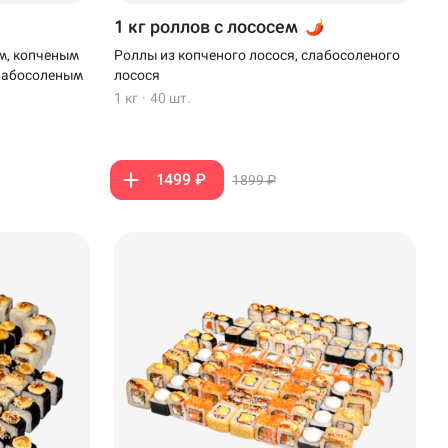
1 кг роллов с лососем
м, копченым
Роллы из копченого лосося, слабосоленого
слабосоленым
лосося
1 кг
·
40 шт.
1499 ₽
1899 ₽