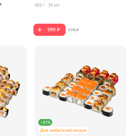
м
502 г
·
20 шт.
599 ₽
978 ₽
–21%
Для любителей лосося