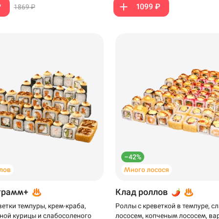
₽
1099 ₽
1869 ₽
99 ₽
–42%
лов
Много лосося
грамм+
Клад роллов
ветки темпуры, крем-краба,
Роллы с креветкой в темпуре, 
ной курицы и слабосоленого
лососем, копченым лососем, ва