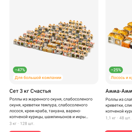
–47%
–25%
Для большой компании
Лосось и 
Доставка
Уфа
Сет 3 кг Счастья
Амма-Ам
Иглино
Роллы из жаренного окуня, слабосоленого
Роллы из сла
окуня, креветки темпура, слабосоленого
креветки, сли
Выбрать ресторан
Нагаево
лосося, крем-краба, такуана, варено-
копченой кур
копченой курицы, шампиньонов и икры
1,1 кг
·
48 шт.
Пермь
масаго
3 кг
·
128 шт.