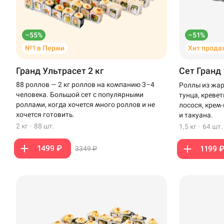
–55%
–51%
№1 в Перми
Хит прода
Гранд Ультрасет 2 кг
Сет Гранд 
88 роллов — 2 кг роллов на компанию 3–4
Роллы из жар
человека. Большой сет с популярными
тунца, креве
роллами, когда хочется много роллов и не
лосося, крем
хочется готовить.
и такуана.
2 кг
·
88 шт.
1,5 кг
·
64 шт.
1499 ₽
1199 
3349 ₽