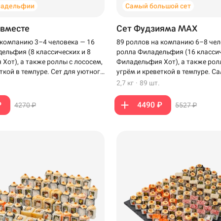
ладельфии
Самый большой сет
 вместе
Сет Фудзияма MAX
 компанию 3–4 человека — 16
89 роллов на компанию 6–8 чел
ельфия (8 классических и 8
ролла Филадельфия (16 классич
Хот), а также роллы с лососем,
Филадельфия Хот), а также рол
ткой в темпуре. Сет для уютного
угрём и креветкой в темпуре. 
зкими.
сет для компании, когда хочет
2,7 кг
·
89 шт.
роллов на столе.
₽
4490 ₽
4270 ₽
5527 ₽