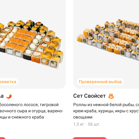
Пермь
креветка
Проверенный выбор
Самовывоз
ма
Сет Свойсет
босоленого лосося, тигровой
Роллы из нежной белой рыбы, 
вочного сыра и огурца, варено-
крем-краба, курицы, икры с хр
ицы и снежного краба
овощами
1,5 кг
·
56 шт.