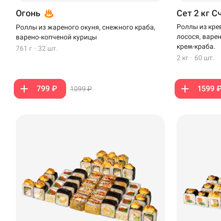
Огонь
Сет 2 кг С
Роллы из кре
Роллы из жареного окуня, снежного краба,
лосося, варе
варено-копченой курицы
крем-краба.
761 г
·
32 шт.
2 кг
·
60 шт.
799 ₽
1599 
1099 ₽