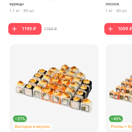
Стерлитамак
курицы
лосося.
1,1 кг
·
40 шт.
1 кг
·
40 шт.
Темрюк
Уфа
1199 ₽
1099 
1769 ₽
Чебоксары
–27%
–43%
Выгодно и вкусно
Роллы + К