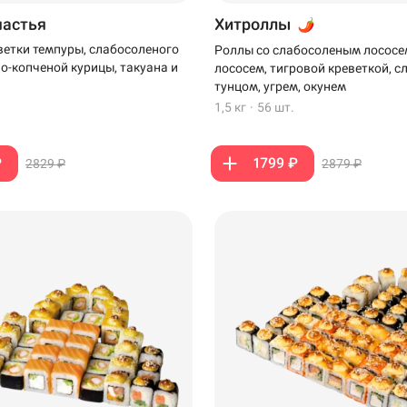
частья
Хитроллы
ветки темпуры, слабосоленого
Роллы со слабосоленым лососе
но-копченой курицы, такуана и
лососем, тигровой креветкой, 
тунцом, угрем, окунем
1,5 кг
·
56 шт.
₽
1799 ₽
2829 ₽
2879 ₽