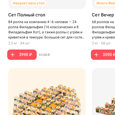
Накроет весь стол
Много Фи
Сет Полный стол
Сет Вечер
84 ролла на компанию 4–6 человек — 24
68 роллов на
ролла Филадельфия (16 классических и 8
роллов Филад
Филадельфия Хот), а также роллы с угрём и
Филадельфия 
креветкой в темпуре. Большой сет для гостей,
угрём и креве
чтобы накрыть полный стол.
вечера с бли
2,5 кг
·
84 шт.
2 кг
·
68 шт.
3990 ₽
3590 
5148 ₽