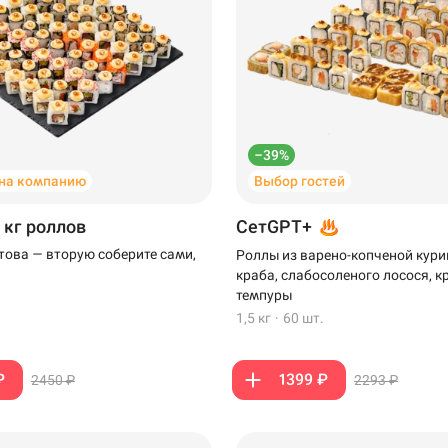
–39%
на компанию
Выбор гостей
 кг роллов
СетGPT+
отова — вторую соберите сами,
Роллы из варено-копченой кури
краба, слабосоленого лосося, к
темпуры
1,5 кг
·
60 шт.
₽
1399 ₽
2450 ₽
2293 ₽