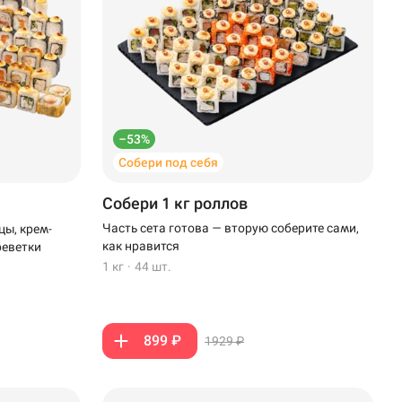
–53%
Собери под себя
Собери 1 кг роллов
Часть сета готова — вторую соберите сами,
цы, крем-
как нравится
реветки
1 кг
·
44 шт.
899 ₽
1929 ₽