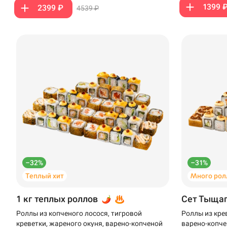
1399 
2399 ₽
4539 ₽
Анапа
Иглино
Ижевск
Крымск
Кудрово
Нагаево
Новороссийск
–32%
–31%
Новый Уренгой
Теплый хит
Много рол
Пермь
1 кг теплых роллов
Сет Тыща
Салават
Роллы из копченого лосося, тигровой
Роллы из кре
креветки, жареного окуня, варено-копченой
варено-копче