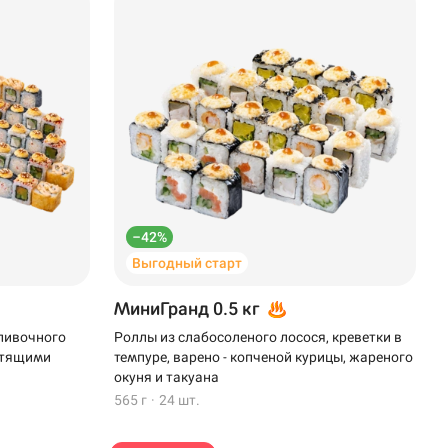
–42%
Выгодный старт
МиниГранд 0.5 кг
сливочного
Роллы из слабосоленого лосося, креветки в
устящими
темпуре, варено - копченой курицы, жареного
окуня и такуана
565 г
·
24 шт.