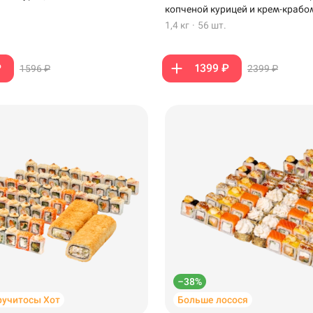
копченой курицей и крем-крабо
1,4 кг
·
56 шт.
₽
1399 ₽
1596 ₽
2399 ₽
–38%
ручитосы Хот
Больше лосося