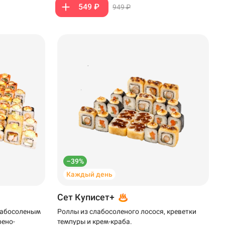
549 ₽
949 ₽
–39%
Каждый день
Сет Куписет+
слабосоленым
Роллы из слабосоленого лосося, креветки
рено-
темпуры и крем-краба.