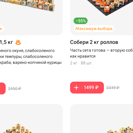
–55%
ж
Максимум выбора
1,5 кг
Собери 2 кг роллов
Часть сета готова — вторую соб
еного окуня, слабосоленого
как нравится
тки темпуры, слабосоленого
-краба, варено-копченой курицы
2 кг
·
88 шт.
1499 ₽
3349 ₽
₽
2450 ₽