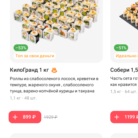
–53%
–51%
Топ за свои деньги
Идеально 
КилоГранд 1 кг
Собери 1,5
Часть сета г
Роллы из слабосоленого лосося, креветки в
как нравится
темпуре, жареного окуня , слабосоленого
тунца, варено-копчёной курицы и такуана
1,5 кг
·
64 шт.
1,1 кг
·
48 шт.
899 ₽
1199 
1929 ₽