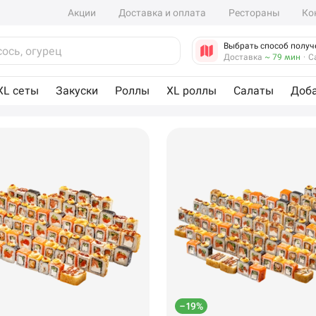
Акции
Доставка и оплата
Рестораны
Ко
Выбрать способ получ
Доставка
~ 79 мин
·
С
XL сеты
Закуски
Роллы
XL роллы
Салаты
Доб
–19%