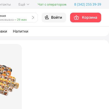
нтакты
Ещё
Чат с оператором
8 (342) 255 39-39
ения
Войти
Корзина
амовывоз
~ 29 мин
авки
Напитки