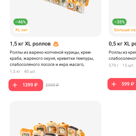
–46%
–35%
XL хит
Больше на
1,5 кг XL роллов
0,5 кг XL 
Роллы из варено-копченой курицы, крем-
Роллы из кре
краба, жареного окуня, креветки темпуры,
слабосоленог
слабосоленого лосося и икра масаго,
579 г
·
15 шт.
1,5 кг
·
40 шт.
Доставка
Уфа
599 ₽
1399 ₽
2599 ₽
Иглино
Синёва, 11 · Крым
Нагаево
Пермь
Анапа