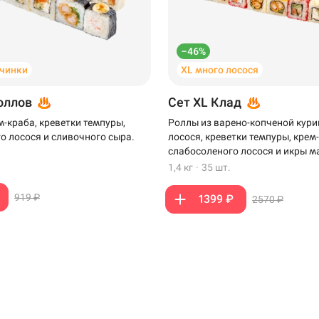
–46%
чинки
XL много лосося
роллов
Сет XL Клад
м-краба, креветки темпуры,
Роллы из варено-копченой кури
Крымск
о лосося и сливочного сыра.
лосося, креветки темпуры, крем
слабосоленого лосося и икры м
1,4 кг
·
35 шт.
Самовывоз
919 ₽
1399 ₽
2570 ₽
ск