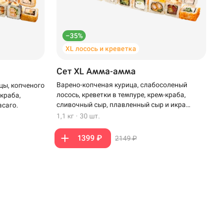
–35%
XL лосось и креветка
Сет XL Амма-амма
Варено-копченая курица, слабосоленый
цы, копченого
лосось, креветки в темпуре, крем-краба,
-краба,
сливочный сыр, плавленный сыр и икра
асаго.
масаго.
1,1 кг
·
30 шт.
1399 ₽
2149 ₽