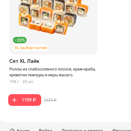
Иглино
Ижевск
Крымск
–22%
XL выбор гостей
Кудрово
Сет XL Лайк
Нагаево
Роллы из слабосоленого лосося, крем-краба,
Новороссийск
креветки-темпуры и икры масаго.
794 г
·
20 шт.
Новый Уренгой
1199 ₽
Пермь
1535 ₽
Салават
Стерлитамак
Акции
Войти
Доставка и оплата
Франши