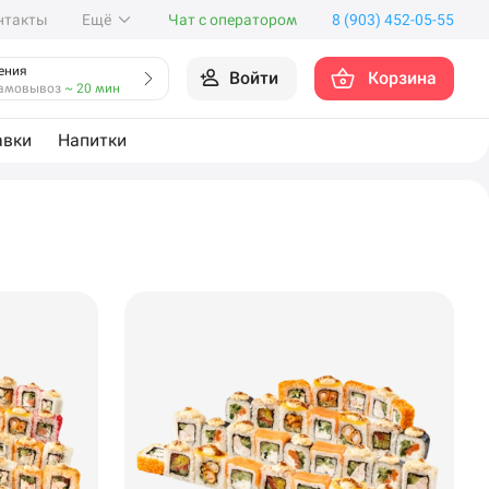
нтакты
Ещё
Чат с оператором
8 (903) 452-05-55
ения
Войти
Корзина
амовывоз
~ 20 мин
авки
Напитки