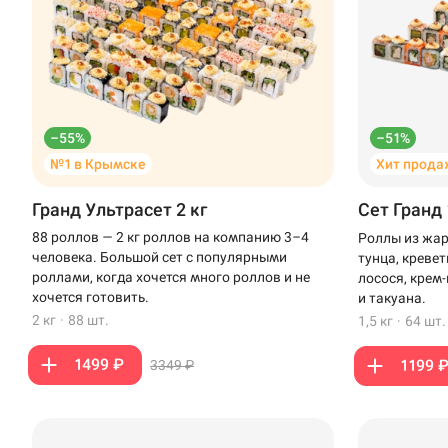
–55%
–51%
№1 в Крымске
Хит прода
Гранд Ультрасет 2 кг
Сет Гранд 
88 роллов — 2 кг роллов на компанию 3–4
Роллы из жар
человека. Большой сет с популярными
тунца, креве
роллами, когда хочется много роллов и не
лосося, крем
хочется готовить.
и такуана.
2 кг
·
88 шт.
1,5 кг
·
64 шт.
1499 ₽
1199 
3349 ₽