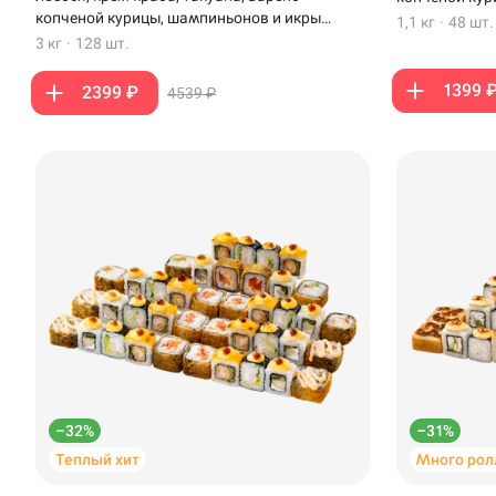
копченой курицы, шампиньонов и икры
1,1 кг
·
48 шт.
масаго
3 кг
·
128 шт.
1399 
2399 ₽
4539 ₽
Доставка
Уфа
Иглино
Синёва, 11 · Крым
Нагаево
–32%
–31%
Пермь
Теплый хит
Много рол