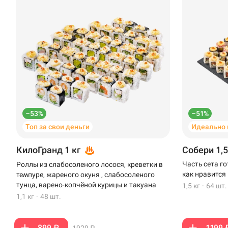
–53%
–51%
Топ за свои деньги
Идеально 
КилоГранд 1 кг
Собери 1,5
Часть сета г
Роллы из слабосоленого лосося, креветки в
как нравится
темпуре, жареного окуня , слабосоленого
тунца, варено-копчёной курицы и такуана
1,5 кг
·
64 шт.
1,1 кг
·
48 шт.
899 ₽
1199 
1929 ₽