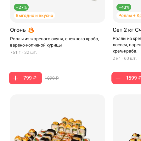
Стерлитамак
–27%
–43%
Выгодно и вкусно
Роллы + К
Темрюк
Огонь
Сет 2 кг С
Уфа
Роллы из кре
Роллы из жареного окуня, снежного краба,
Чебоксары
лосося, варе
варено-копченой курицы
крем-краба.
761 г
·
32 шт.
2 кг
·
60 шт.
799 ₽
1599 
1099 ₽