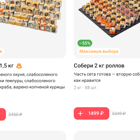
–55%
ж
Максимум выбора
1,5 кг
Собери 2 кг роллов
Часть сета готова — вторую соб
еного окуня, слабосоленого
как нравится
тки темпуры, слабосоленого
-краба, варено-копченой курицы
2 кг
·
88 шт.
1499 ₽
3349 ₽
₽
2450 ₽