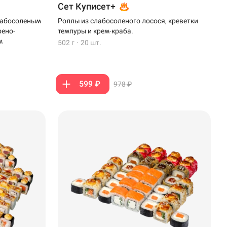
Сет Куписет+
слабосоленым
Роллы из слабосоленого лосося, креветки
рено-
темпуры и крем-краба.
м
502 г
·
20 шт.
599 ₽
978 ₽