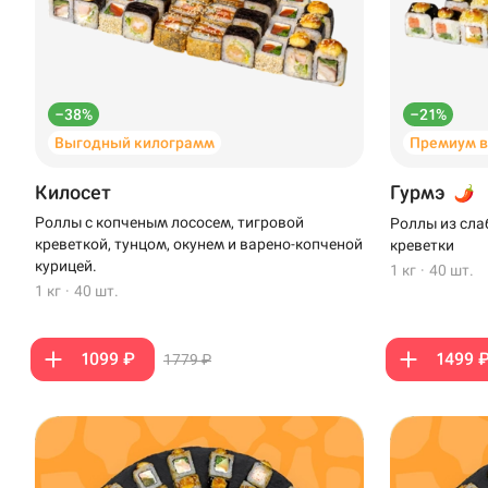
–38%
–21%
Выгодный килограмм
Премиум 
Килосет
Гурмэ
Роллы с копченым лососем, тигровой
Роллы из сла
креветкой, тунцом, окунем и варено-копченой
креветки
курицей.
1 кг
·
40 шт.
1 кг
·
40 шт.
1099 ₽
1499 
1779 ₽