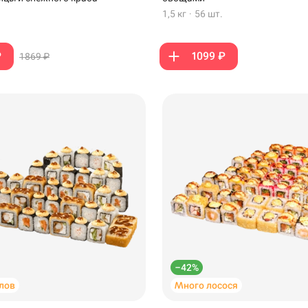
1,5 кг
·
56 шт.
₽
1099 ₽
1869 ₽
Крымск
Самовывоз
ск
–42%
лов
Много лосося