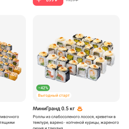
–42%
Выгодный старт
МиниГранд 0.5 кг
сливочного
Роллы из слабосоленого лосося, креветки в
устящими
темпуре, варено - копченой курицы, жареного
окуня и такуана