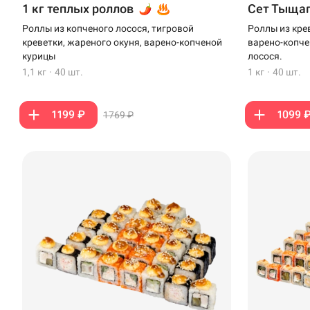
1 кг теплых роллов
Сет Тыща
Анапа
Роллы из копченого лосося, тигровой
Роллы из кре
креветки, жареного окуня, варено-копченой
варено-копче
Иглино
курицы
лосося.
1,1 кг
·
40 шт.
1 кг
·
40 шт.
Ижевск
Крымск
1199 ₽
1099 
1769 ₽
Кудрово
Нагаево
Новороссийск
Новый Уренгой
Пермь
Салават