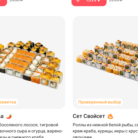
креветка
Проверенный выбор
ма
Сет Свойсет
босоленого лосося, тигровой
Роллы из нежной белой рыбы, 
вочного сыра и огурца, варено-
крем-краба, курицы, икры с хр
ицы и снежного краба
овощами