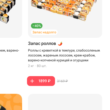
–40%
Запас надолго
Запас роллов
нем, варено-
Роллы с креветкой в темпуре, слабосоленым
лососем, жареным лососем, крем-крабом,
варено-копченой курицей и огурцами
2 кг
·
80 шт.
1899 ₽
3169 ₽