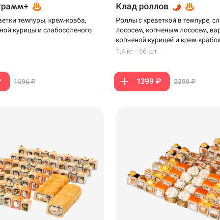
грамм+
Клад роллов
ветки темпуры, крем-краба,
Роллы с креветкой в темпуре, 
ной курицы и слабосоленого
лососем, копченым лососем, ва
копченой курицей и крем-крабо
1,4 кг
·
56 шт.
₽
1399 ₽
1596 ₽
2399 ₽
199 ₽