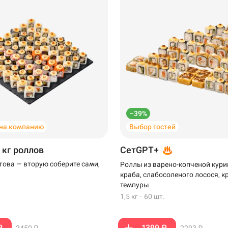
–39%
на компанию
Выбор гостей
 кг роллов
СетGPT+
отова — вторую соберите сами,
Роллы из варено-копченой кури
краба, слабосоленого лосося, к
темпуры
1,5 кг
·
60 шт.
₽
1399 ₽
2450 ₽
2293 ₽