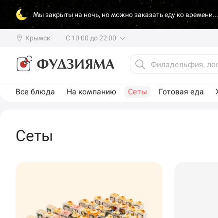
Мы закрыты на ночь, но можно заказать еду ко времени..
Крымск
С 10:00 до 22:00
Все блюда
На компанию
Сеты
Готовая еда
Сеты