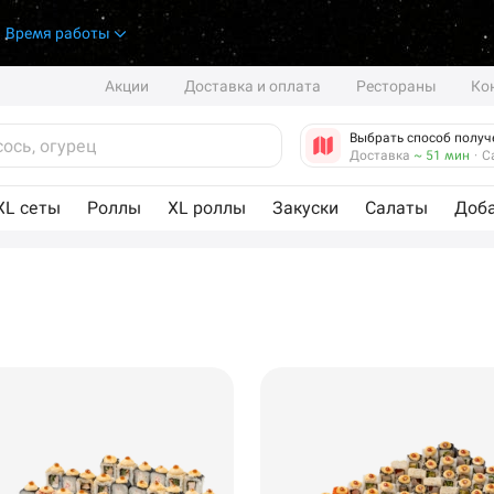
.
Время работы
Акции
Доставка и оплата
Рестораны
Ко
Выбрать способ получ
Доставка
~ 51 мин
·
С
XL сеты
Роллы
XL роллы
Закуски
Салаты
Доб