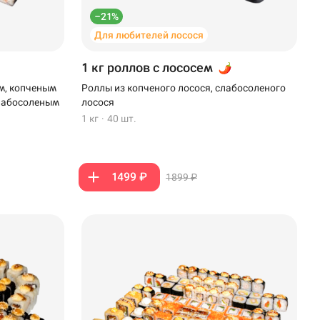
–21%
Для любителей лосося
1 кг роллов с лососем
м, копченым
Роллы из копченого лосося, слабосоленого
слабосоленым
лосося
1 кг
·
40 шт.
1499 ₽
1899 ₽