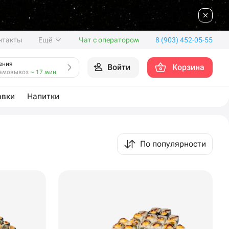
нтакты
Ещё
Чат с оператором
8 (903) 452-05-55
ения
Войти
Корзина
амовывоз
~ 17 мин
авки
Напитки
По популярности