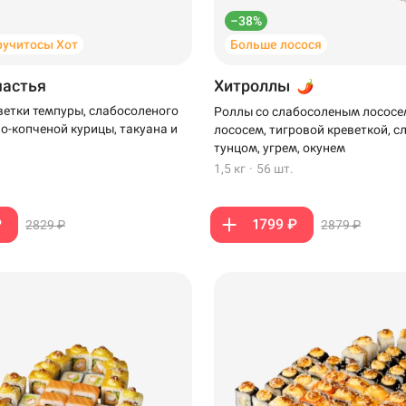
–38%
ручитосы Хот
Больше лосося
частья
Хитроллы
ветки темпуры, слабосоленого
Роллы со слабосоленым лососе
но-копченой курицы, такуана и
лососем, тигровой креветкой, 
тунцом, угрем, окунем
1,5 кг
·
56 шт.
₽
1799 ₽
2829 ₽
2879 ₽