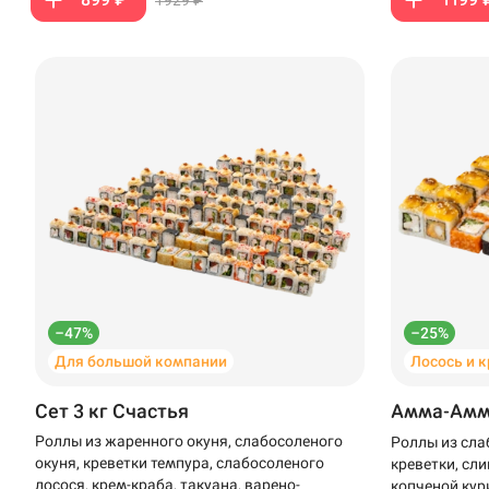
–47%
–25%
Для большой компании
Лосось и 
Сет 3 кг Счастья
Амма-Ам
Роллы из жаренного окуня, слабосоленого
Роллы из сла
окуня, креветки темпура, слабосоленого
креветки, сли
лосося, крем-краба, такуана, варено-
копченой кур