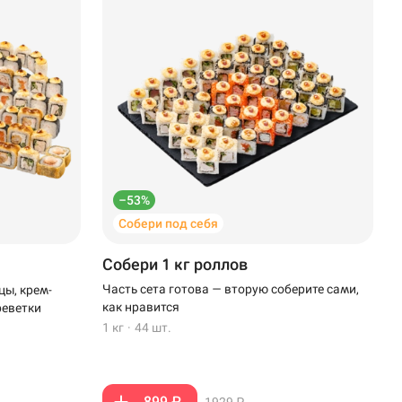
–53%
Собери под себя
Собери 1 кг роллов
Часть сета готова — вторую соберите сами,
цы, крем-
как нравится
реветки
1 кг
·
44 шт.
899 ₽
1929 ₽