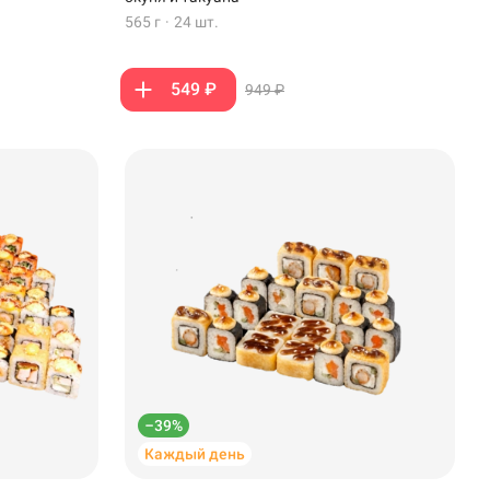
565 г
·
24 шт.
549 ₽
949 ₽
–39%
Каждый день