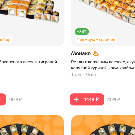
–34%
выбор
Премиум + горячее
Монако
босоленого лосося, тигровой
Роллы с копченым лососем, оку
копченой курицей, крем-крабом
1,4 кг
·
56 шт.
₽
1449 ₽
1889 ₽
2199 ₽