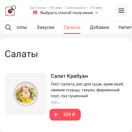
Доставка
~ 45 мин
·
Самовывоз
~ -14 мин
Выбрать способ получения
XL роллы
Закуски
Салаты
Добавки
Напит
Салаты
Салат Крабуан
Лист салата, рис для суши, крем-краб,
свежие огурцы, такуан, фирменный
соус, лук сушенный
200 г
329 ₽