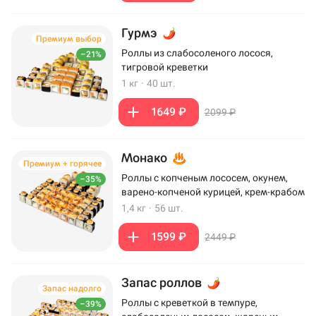
Гурмэ
Премиум выбор
Роллы из слабосоленого лосося,
–21%
тигровой креветки
1 кг
·
40 шт.
1649 ₽
2099 ₽
Монако
Премиум + горячее
Роллы с копченым лососем, окунем,
–35%
варено-копченой курицей, крем-крабом
1,4 кг
·
56 шт.
1599 ₽
2449 ₽
Запас роллов
Запас надолго
Роллы с креветкой в темпуре,
–39%