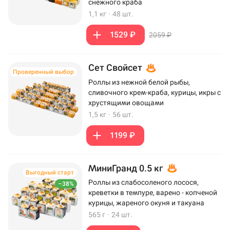
снежного краба
1,1 кг
·
48 шт.
1529 ₽
2059 ₽
Сет Свойсет
Проверенный выбор
Роллы из нежной белой рыбы,
сливочного крем-краба, курицы, икры с
хрустящими овощами
1,5 кг
·
56 шт.
1199 ₽
МиниГранд 0.5 кг
Выгодный старт
Роллы из слабосоленого лосося,
–38%
креветки в темпуре, варено - копченой
курицы, жареного окуня и такуана
565 г
·
24 шт.