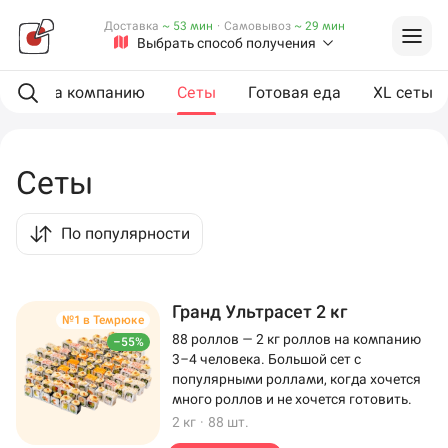
Доставка
~ 53 мин
·
Самовывоз
~ 29 мин
Выбрать способ получения
ии
На компанию
Сеты
Готовая еда
XL сеты
Сеты
По популярности
Гранд Ультрасет 2 кг
№1 в Темрюке
88 роллов — 2 кг роллов на компанию
–55%
3–4 человека. Большой сет с
популярными роллами, когда хочется
много роллов и не хочется готовить.
2 кг
·
88 шт.