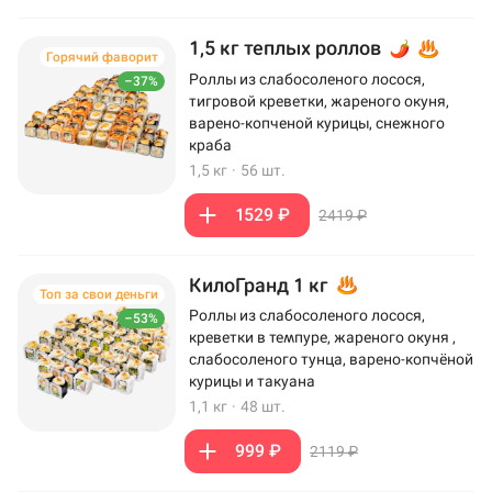
1,5 кг теплых роллов
Горячий фаворит
Роллы из слабосоленого лосося,
–37%
тигровой креветки, жареного окуня,
варено-копченой курицы, снежного
краба
1,5 кг
·
56 шт.
1529 ₽
2419 ₽
КилоГранд 1 кг
Топ за свои деньги
Роллы из слабосоленого лосося,
–53%
креветки в темпуре, жареного окуня ,
слабосоленого тунца, варено-копчёной
курицы и такуана
1,1 кг
·
48 шт.
999 ₽
2119 ₽