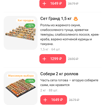
1649 ₽
3679 ₽
Сет Гранд 1,5 кг
Хит продаж
Роллы из жареного окуня,
–52%
слабосоленого тунца, креветки
темпуры, слабосоленого лосося, крем-
краба, варено-копченой курицы и
такуана.
1,5 кг
·
64 шт.
1299 ₽
2690 ₽
Собери 2 кг роллов
Максимум выбора
Часть сета готова — вторую соберите
–55%
сами, как нравится
2 кг
·
88 шт.
1649 ₽
3679 ₽