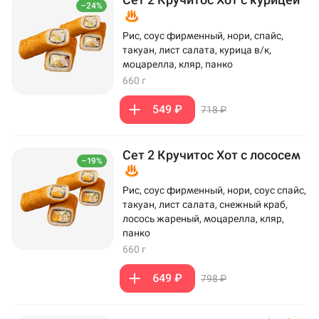
–24%
Рис, соус фирменный, нори, спайс,
такуан, лист салата, курица в/к,
моцарелла, кляр, панко
660 г
549 ₽
718 ₽
Сет 2 Кручитос Хот с лососем
–19%
Рис, соус фирменный, нори, соус спайс,
такуан, лист салата, снежный краб,
лосось жареный, моцарелла, кляр,
панко
660 г
649 ₽
798 ₽