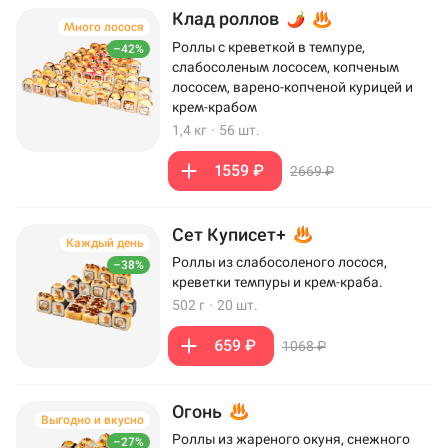
Клад роллов
Много лосося
Роллы с креветкой в темпуре,
–42%
слабосоленым лососем, копченым
лососем, варено-копченой курицей и
крем-крабом
1,4 кг
·
56 шт.
1559 ₽
2669 ₽
Сет Куписет+
Каждый день
Роллы из слабосоленого лосося,
–38%
креветки темпуры и крем-краба.
502 г
·
20 шт.
659 ₽
1068 ₽
Огонь
Выгодно и вкусно
Роллы из жареного окуня, снежного
–27%