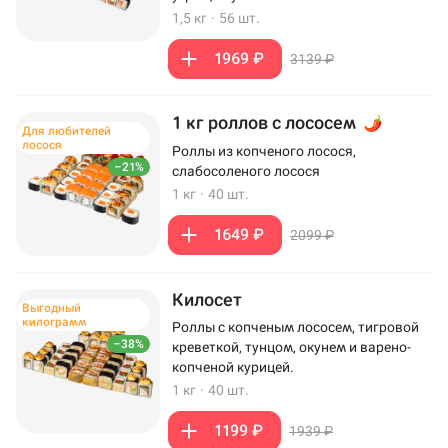
1,5 кг
·
56 шт.
1969 ₽
3139 ₽
1 кг роллов с лососем
Для любителей
лосося
Роллы из копченого лосося,
–21%
слабосоленого лосося
1 кг
·
40 шт.
1649 ₽
2099 ₽
Килосет
Выгодный
килограмм
Роллы с копченым лососем, тигровой
–38%
креветкой, тунцом, окунем и варено-
копченой курицей.
1 кг
·
40 шт.
1199 ₽
1939 ₽