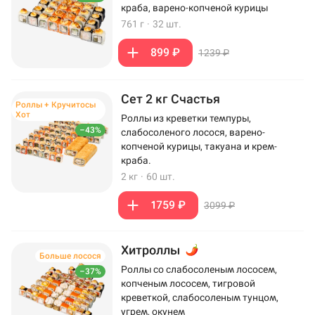
краба, варено-копченой курицы
761 г
·
32 шт.
899 ₽
1239 ₽
Сет 2 кг Счастья
Роллы + Кручитосы
Хот
Роллы из креветки темпуры,
–43%
слабосоленого лосося, варено-
копченой курицы, такуана и крем-
краба.
2 кг
·
60 шт.
1759 ₽
3099 ₽
Хитроллы
Больше лосося
Роллы со слабосоленым лососем,
–37%
копченым лососем, тигровой
креветкой, слабосоленым тунцом,
угрем, окунем