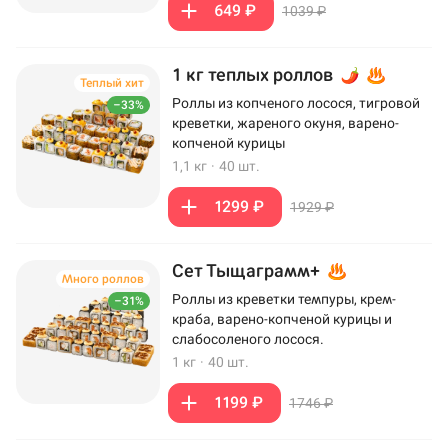
649 ₽
1039 ₽
1 кг теплых роллов
Теплый хит
Роллы из копченого лосося, тигровой
–33%
креветки, жареного окуня, варено-
копченой курицы
1,1 кг
·
40 шт.
1299 ₽
1929 ₽
Сет Тыщаграмм+
Много роллов
Роллы из креветки темпуры, крем-
–31%
краба, варено-копченой курицы и
слабосоленого лосося.
1 кг
·
40 шт.
1199 ₽
1746 ₽