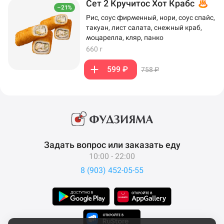
Сет 2 Кручитос Хот Крабс
–21%
Рис, соус фирменный, нори, соус спайс,
такуан, лист салата, снежный краб,
моцарелла, кляр, панко
660 г
599 ₽
758 ₽
Задать вопрос или заказать еду
10:00 - 22:00
8 (903) 452-05-55