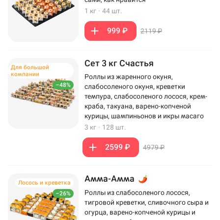
1 кг
·
44 шт.
999 ₽
2119 ₽
Сет 3 кг Счастья
Для большой
компании
Роллы из жаренного окуня,
–48%
слабосоленого окуня, креветки
темпура, слабосоленого лосося, крем-
краба, такуана, варено-копченой
курицы, шампиньонов и икры масаго
3 кг
·
128 шт.
2599 ₽
4979 ₽
Амма-Амма
Лосось и креветка
Роллы из слабосоленого лосося,
–26%
тигровой креветки, сливочного сыра и
огурца, варено-копченой курицы и