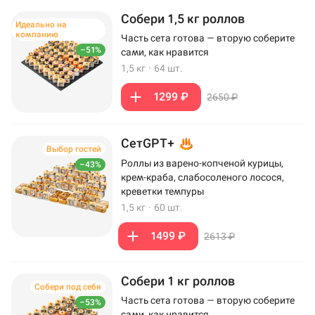
Собери 1,5 кг роллов
Идеально на
компанию
Часть сета готова — вторую соберите
–51%
сами, как нравится
1,5 кг
·
64 шт.
1299 ₽
2650 ₽
СетGPT+
Выбор гостей
Роллы из варено-копченой курицы,
–43%
крем-краба, слабосоленого лосося,
креветки темпуры
1,5 кг
·
60 шт.
1499 ₽
2613 ₽
Собери 1 кг роллов
Собери под себя
Часть сета готова — вторую соберите
–53%
сами, как нравится