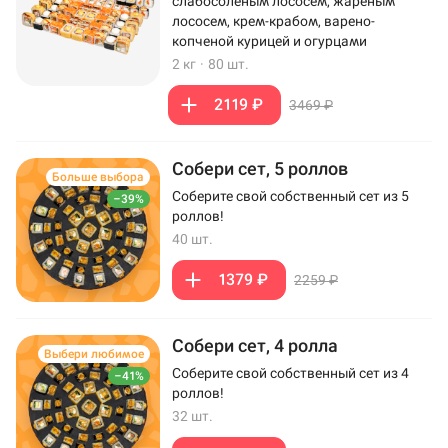
слабосоленым лососем, жареным
лососем, крем-крабом, варено-
копченой курицей и огурцами
2 кг
·
80 шт.
2119 ₽
3469 ₽
Собери сет, 5 роллов
Больше выбора
Соберите свой собственный сет из 5
–39%
роллов!
40 шт.
1379 ₽
2259 ₽
Собери сет, 4 ролла
Выбери любимое
Соберите свой собственный сет из 4
–41%
роллов!
32 шт.