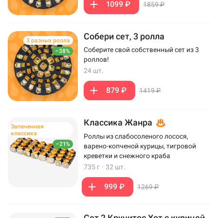
1099 ₽
1859 ₽
Собери сет, 3 ролла
3 разных ролла
Соберите свой собственный сет из 3
–38%
роллов!
24 шт.
879 ₽
1419 ₽
Классика Жанра
Запеченная
классика
Роллы из слабосоленого лосося,
–21%
варено-копченой курицы, тигровой
креветки и снежного краба
735 г
·
32 шт.
999 ₽
1269 ₽
Сет 2 Кручитос Хот с курицей