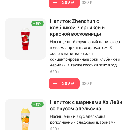
289 ₽
339 ₽
Напиток Zhenchun с
–15%
клубникой, черникой и
красной восковницы
Насыщенный фруктовый напиток со
вкусом и приятным ароматом. В
состав напитка входят
концентрированные соки клубники и
черники, а также кусочки этих ягод.
620 г
289 ₽
339 ₽
Напиток с шариками Хэ Лейи
–15%
со вкусом апельсина
Насыщенный вкус апельсина,
дополненный сладкими шариками
620 г