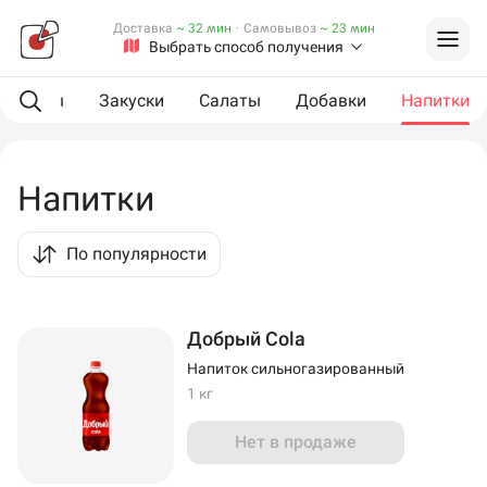
Доставка
~ 32 мин
·
Самовывоз
~ 23 мин
Выбрать способ получения
L роллы
Закуски
Салаты
Добавки
Напитки
Напитки
По популярности
Добрый Cola
Напиток сильногазированный
1 кг
Нет в продаже