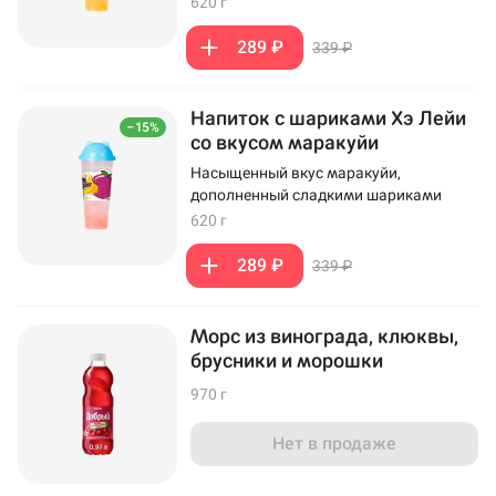
620 г
289 ₽
339 ₽
Напиток с шариками Хэ Лейи
–15%
со вкусом маракуйи
Насыщенный вкус маракуйи,
дополненный сладкими шариками
620 г
289 ₽
339 ₽
Морс из винограда, клюквы,
брусники и морошки
970 г
Нет в продаже