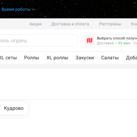
.
Время работы
Акции
Доставка и оплата
Рестораны
Ко
Выбрать способ получ
Доставка
~ 55 мин
·
С
XL сеты
Роллы
XL роллы
Закуски
Салаты
Доб
Кудрово
Кудрово