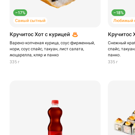
–17%
–18%
Самый сытный
Любимый 
Кручитос Хот с курицей
Кручитос 
Варено-копченая курица, соус фирменный,
Снежный краб
нори, соус спайс, такуан, лист салата,
спайс, такуан
моцарелла, кляр и панко
панко.
335 г
335 г