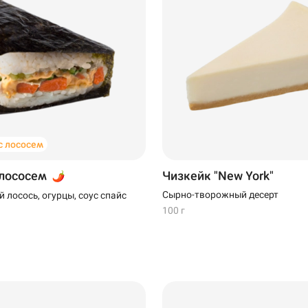
 лососем
 лососем
Чизкейк "New York"
Сырно-творожный десерт
 лосось, огурцы, соус спайс
100 г