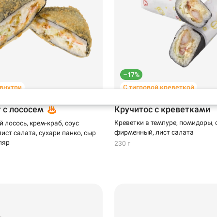
Самовывоз
дзияма на
–17%
 внутри
С тигровой креветкой
т с лососем
Кручитос с креветками
Креветки в темпуре, помидоры, 
 лосось, крем-краб, соус
фирменный, лист салата
ист салата, сухари панко, сыр
ляр
230 г
199 ₽