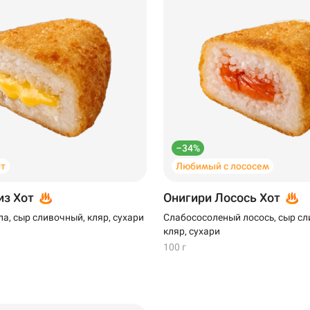
–34%
т
Любимый с лососем
из Хот
Онигири Лосось Хот
а, сыр сливочный, кляр, сухари
Слабососоленый лосось, сыр сл
кляр, сухари
100 г