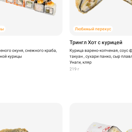
ны
Любимый перекус
Трингл Хот с курицей
еного окуня, снежного краба,
Курица варено-копченая, соус 
ной курицы
такуан , сухари панко, сыр плав
Унаги, кляр
219 г
Темрюк