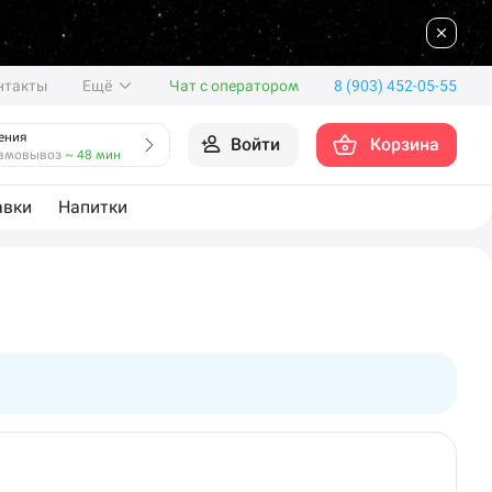
нтакты
Ещё
Чат с оператором
8 (903) 452-05-55
ения
Войти
Корзина
амовывоз
~ 48 мин
авки
Напитки