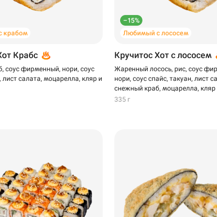
–15%
с крабом
Любимый с лососем
Хот Крабс
Кручитос Хот с лососем
, соус фирменный, нори, соус
Жаренный лосось, рис, соус фи
, лист салата, моцарелла, кляр и
нори, соус спайс, такуан, лист с
снежный краб, моцарелла, кляр
335 г