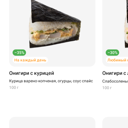
Новороссийск
Новый Уренгой
Пермь
Салават
–35%
–30%
Стерлитамак
На каждый день
Любимый с
Темрюк
Онигири с курицей
Онигири с
Курица варено-копченая, огурцы, соус спайс
Слабосоленый
Уфа
100 г
100 г
Чебоксары