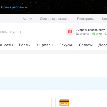
.
Время работы
Акции
Доставка и оплата
Рестораны
Ко
Выбрать способ получ
Доставка
~ 53 мин
·
С
XL сеты
Роллы
XL роллы
Закуски
Салаты
Доб