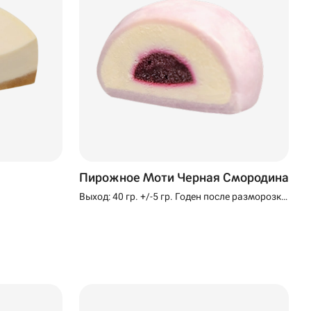
Пирожное Моти Черная Смородина
Выход: 40 гр. +/-5 гр. Годен после разморозки
24 часа при температуре (+2+4)°C