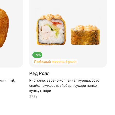
–9%
Любимый жареный ролл
Рэд Ролл
Рис, кляр, варено-копченная курица, соус
ивочный,
спайс, помидоры, айсберг, сухари панко,
кунжут, нори
273 г