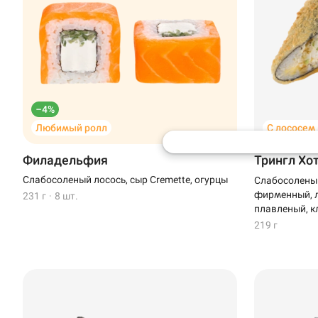
Доставка
Уфа
Иглино
ул. Кирова, 1 · Фу
Нагаево
Кирова
–4%
Пермь
Любимый ролл
С лососем
Анапа
Филадельфия
Трингл Хо
Слабосоленый лосось, сыр Cremette, огурцы
Слабосоленый
Иглино
фирменный, л
231 г
·
8 шт.
плавленый, к
Ижевск
219 г
Крымск
Кудрово
Нагаево