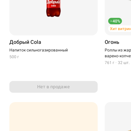
–40%
Хит витри
Добрый Cola
Огонь
Напиток сильногазированный
Роллы из жар
варено-копче
500 г
761 г
·
32 шт.
Нет в продаже