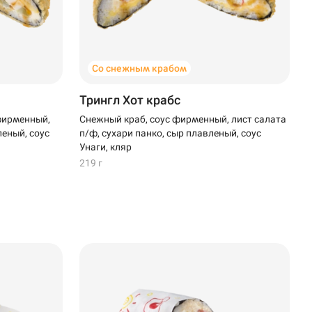
Со снежным крабом
Трингл Хот крабс
фирменный,
Снежный краб, соус фирменный, лист салата
леный, соус
п/ф, сухари панко, сыр плавленый, соус
Унаги, кляр
219 г