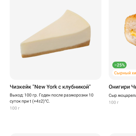
–25%
Сырный хи
Чизкейк "New York с клубникой"
Онигири Ч
Выход: 100 гр. Годен после разморозки 10
Сыр моцарелл
суток при t (+4±2)°C.
100 г
100 г