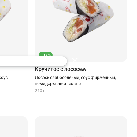
–17%
Кручитос с лососем
соус
Лосось слабосоленый, соус фирменный,
помидоры, лист салата
210 г