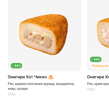
–34%
–34%
Любимый 
Онигири Хот Чикен
Онигири Х
Рис, варено-копченая курица, моцарелла,
Рис, крем-кра
кляр, сухари
110 г
115 г