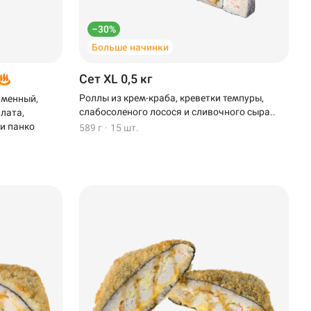
–30%
Больше начинки
Сет XL 0,5 кг
Роллы из крем-краба, креветки темпуры,
рменный,
слабосоленого лосося и сливочного сыра..
алата,
 и панко
589 г
·
15 шт.