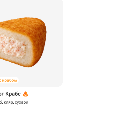
с крабом
от Крабс
б, кляр, сухари