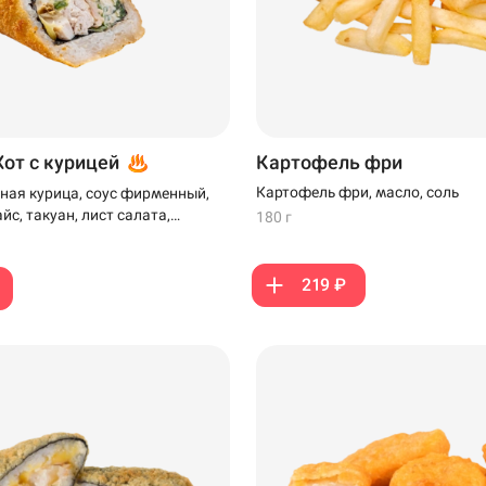
Хот с курицей
Картофель фри
Картофель фри, масло, соль
ная курица, соус фирменный,
айс, такуан, лист салата,
180 г
ляр и панко
219 ₽