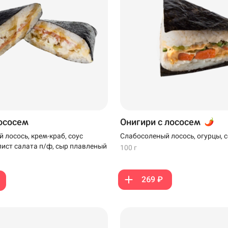
лососем
Онигири с лососем
 лосось, крем-краб, соус
Слабосоленый лосось, огурцы, с
ист салата п/ф, сыр плавленый
100 г
269 ₽