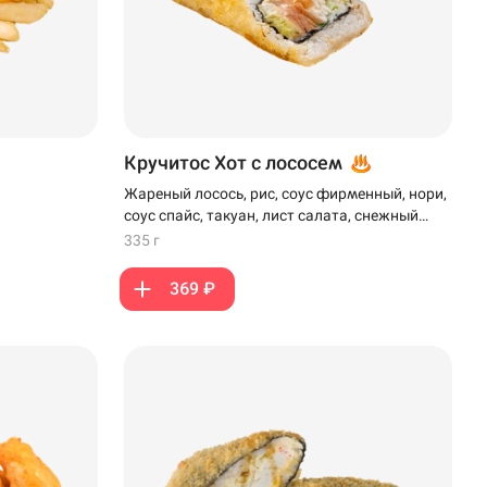
Кручитос Хот с лососем
Жареный лосось, рис, соус фирменный, нори,
соус спайс, такуан, лист салата, снежный
краб, моцарелла, кляр и панко
335 г
369 ₽