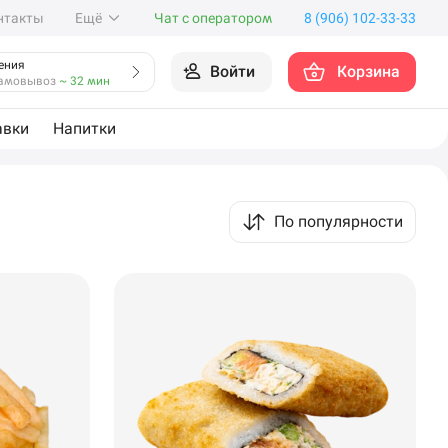
нтакты
Ещё
Чат с оператором
8 (906) 102-33-33
ения
Войти
Корзина
амовывоз
~ 32 мин
авки
Напитки
По популярности