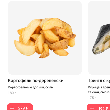
Кудрово
Нагаево
Новороссийск
Новый Уренгой
Пермь
Салават
Стерлитамак
Картофель по-деревенски
Трингл с 
Темрюк
Картофельные дольки, соль
Курица варен
такуан, сыр 
180 г
Уфа
175 г
Чебоксары
279 ₽
199 ₽