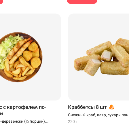
с с картофелем по-
Краббетсы 8 шт
и
Снежный краб, кляр, сухари па
-деревенски (½ порции),
220 г
мпуре (2 шт), наггетсы (4 шт)