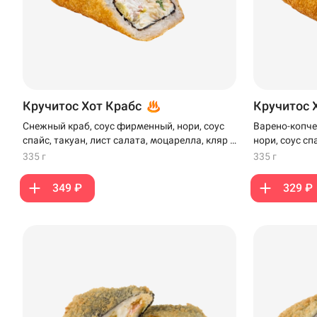
Кручитос Хот Крабс
Кручитос 
Снежный краб, соус фирменный, нори, соус
Варено-копче
спайс, такуан, лист салата, моцарелла, кляр и
нори, соус сп
панко
моцарелла, к
335 г
335 г
349 ₽
329 ₽