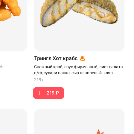
Трингл Хот крабс
ке
Снежный краб, соус фирменный, лист салата
п/ф, сухари панко, сыр плавленый, кляр
219 г
219 ₽