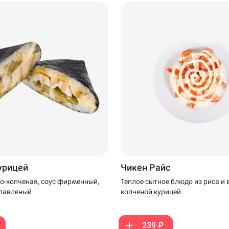
99 ₽
курицей
Чикен Райс
о-копченая, соус фирменный,
Теплое сытное блюдо из риса и 
плавленый
копченой курицей
239 ₽