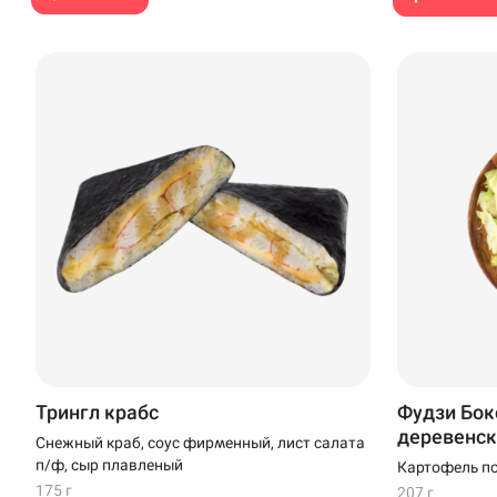
Трингл крабс
Фудзи Бок
деревенск
Снежный краб, соус фирменный, лист салата
п/ф, сыр плавленый
Картофель по
креветка в те
175 г
207 г