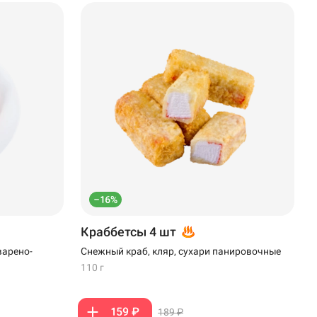
–16%
Краббетсы 4 шт
варено-
Снежный краб, кляр, сухари панировочные
110 г
159 ₽
189 ₽