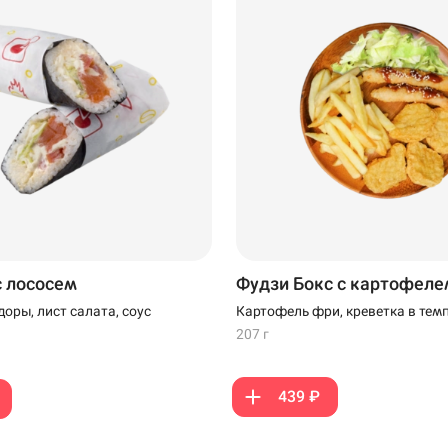
Стерлитамак
Самовывоз
с лососем
Фудзи Бокс с картофеле
оры, лист салата, соус
Картофель фри, креветка в темп
наггетсы, салат Айсберг, соус У
207 г
белый
439 ₽