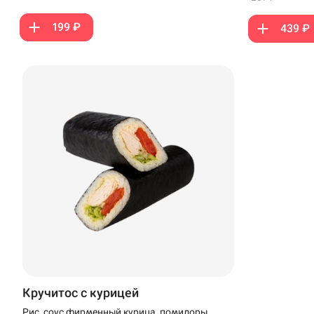
199 ₽
439 ₽
Кручитос с курицей
Рис, соус фирменный,курица, помидоры,