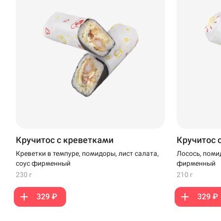
Доставка
Уфа
Иглино
Выбрать ресторан
Нагаево
Пермь
Кручитос с креветками
Кручитос 
Креветки в темпуре, помидоры, лист салата,
Лосось, помид
Анапа
соус фирменный
фирменный
230 г
210 г
Иглино
329 ₽
329 ₽
Ижевск
Крымск