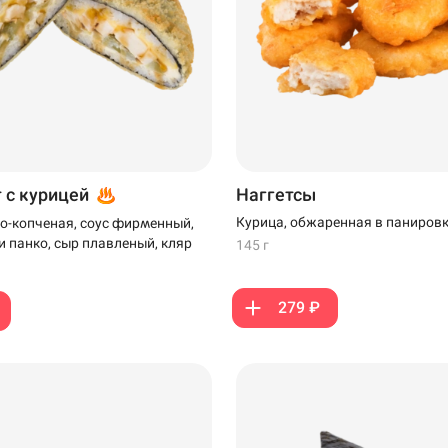
т с курицей
Наггетсы
Курица, обжаренная в паниров
о-копченая, соус фирменный,
и панко, сыр плавленый, кляр
145 г
279 ₽