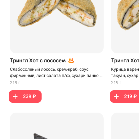
Трингл Хот с лососем
Трингл Хо
Слабосоленый лосось, крем-краб, соус
Курица варен
фирменный, лист салата п/ф, сухари панко,
такуан, сухар
сыр плавленый, кляр
219 г
219 г
239 ₽
219 ₽