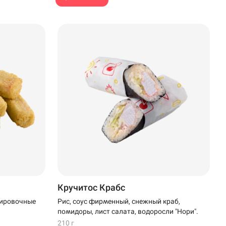
Кручитос Крабс
Рис, соус фирменный, снежный краб,
нировочные
помидоры, лист салата, водоросли "Нори".
210 г