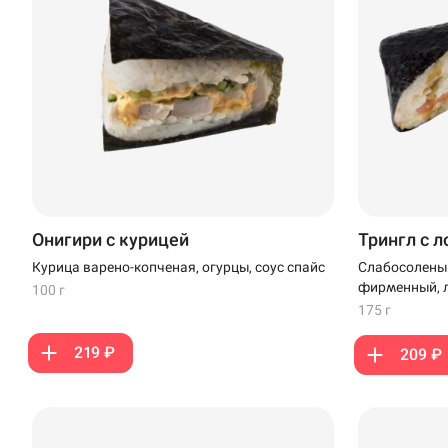
Онигири с курицей
Трингл с 
Курица варено-копченая, огурцы, соус спайс
Слабосоленый
фирменный, л
100 г
175 г
219 ₽
209 ₽