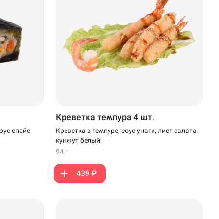
Креветка темпура 4 шт.
Креветка в темпуре, соус унаги, лист салата,
оус спайс
кунжут белый
94 г
439 ₽