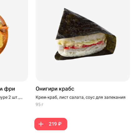
м фри
Онигири крабс
уре 2 шт.,
Крем-краб, лист салата, соус для запекания
наги, кунжут
95 г
219 ₽