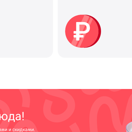
юда!
ями и скидками.