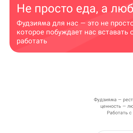
Не просто еда, а лю
Фудзияма для нас — это не прост
которое побуждает нас вставать 
работать
Фудзияма — рест
ценность — лю
Работать с