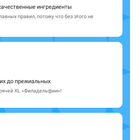
качественные ингредиенты
лавных правил, потому что без этого не
в
гих до премиальных
орячей XL «Филадельфии»!