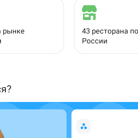
а рынке
43 ресторана п
и
России
ся?