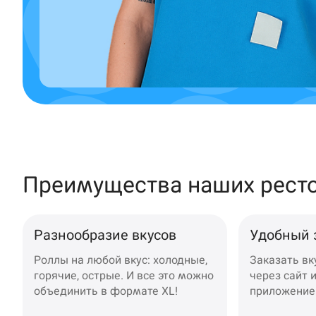
Крымск
Кудрово
Нагаево
Новороссийск
Новый Уренгой
Преимущества наших рест
Пермь
Салават
Разнообразие вкусов
Удобный 
Стерлитамак
Роллы на любой вкус: холодные,
Заказать в
Темрюк
горячие, острые. И все это можно
через сайт 
объединить в формате XL!
приложение
Уфа