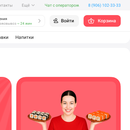
нтакты
Ещё
Чат с оператором
8 (906) 102-33-33
ения
Войти
Корзина
амовывоз
~ 24 мин
авки
Напитки