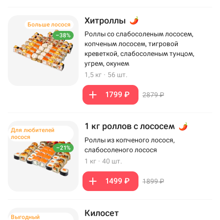
Хитроллы
Больше лосося
Роллы со слабосоленым лососем,
–38%
копченым лососем, тигровой
креветкой, слабосоленым тунцом,
угрем, окунем
1,5 кг
·
56 шт.
1799 ₽
2879 ₽
1 кг роллов с лососем
Для любителей
лосося
Роллы из копченого лосося,
–21%
слабосоленого лосося
1 кг
·
40 шт.
1499 ₽
1899 ₽
Килосет
Выгодный