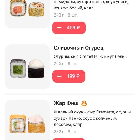
помидоры, сухари панко, соус унаги,
кунжут белый, кляр
243 г
·
8 шт.
459 ₽
Сливочный Огурец
Огурцы, сыр Cremette, кунжут белый
205 г
·
8 шт.
199 ₽
Жар Фиш
Жареный окунь, сыр Cremette, огурцы,
сухари панко, соус с копченым
лососем, кляр
282 г
·
8 шт.