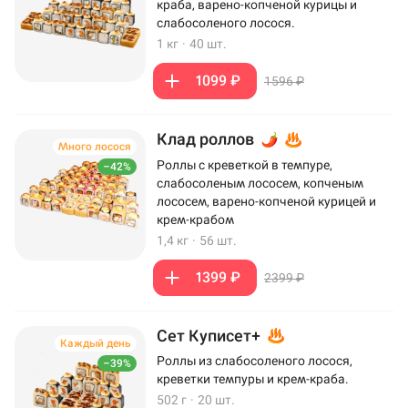
краба, варено-копченой курицы и
слабосоленого лосося.
1 кг
·
40 шт.
1099 ₽
1596 ₽
Клад роллов
Много лосося
Роллы с креветкой в темпуре,
–42%
слабосоленым лососем, копченым
лососем, варено-копченой курицей и
крем-крабом
1,4 кг
·
56 шт.
1399 ₽
2399 ₽
Сет Куписет+
Каждый день
Роллы из слабосоленого лосося,
–39%
креветки темпуры и крем-краба.
502 г
·
20 шт.