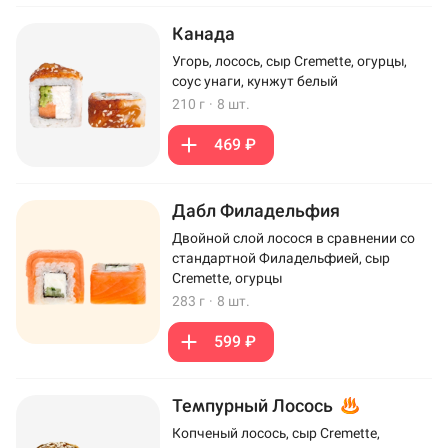
Канада
Угорь, лосось, сыр Cremette, огурцы,
соус унаги, кунжут белый
210 г
·
8 шт.
469 ₽
Дабл Филадельфия
Двойной слой лосося в сравнении со
стандартной Филадельфией, сыр
Cremette, огурцы
283 г
·
8 шт.
599 ₽
Темпурный Лосось
Копченый лосось, сыр Cremette,