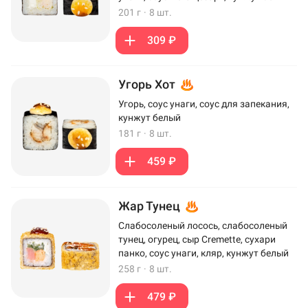
201 г
·
8 шт.
309 ₽
Угорь Хот
Угорь, соус унаги, соус для запекания,
кунжут белый
181 г
·
8 шт.
459 ₽
Жар Тунец
Слабосоленый лосось, слабосоленый
тунец, огурец, сыр Cremette, сухари
панко, соус унаги, кляр, кунжут белый
258 г
·
8 шт.
479 ₽