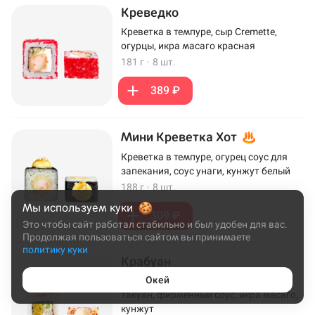
Креведко
Креветка в темпуре, сыр Cremette,
огурцы, икра масаго красная
181 г
·
8 шт.
389 ₽
Мини Креветка Хот
Креветка в темпуре, огурец соус для
запекания, соус унаги, кунжут белый
188 г
·
8 шт.
Мы используем куки
309 ₽
Это чтобы сайт работал стабильно и был удобен для вас.
Продолжая пользоваться сайтом вы принимаете
политику куки
Крабуан
Окей
Крем-краб, сыр Cremette, огурцы,
такуан, фирменный соус, икра масаго,
кунжут