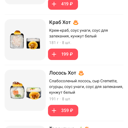
419 ₽
Краб Хот
Крем-краб, соус унаги, соус для
запекания, кунжут белый
181 г
·
8 шт.
199 ₽
Лосось Хот
Слабосоленый лосось, сыр Cremette,
огурцы, соус унаги, соус для запекания,
кунжут белый
191 г
·
8 шт.
359 ₽