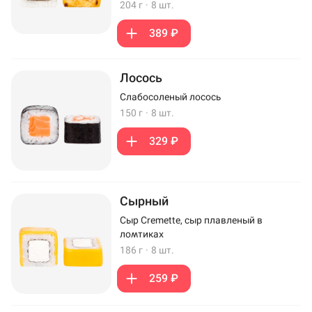
204 г
·
8 шт.
389 ₽
Лосось
Слабосоленый лосось
150 г
·
8 шт.
329 ₽
Сырный
Сыр Cremette, сыр плавленый в
ломтиках
186 г
·
8 шт.
259 ₽