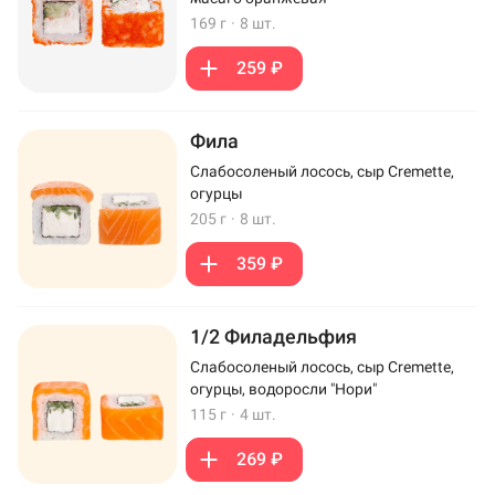
169 г
·
8 шт.
259 ₽
Фила
Слабосоленый лосось, сыр Cremette,
огурцы
205 г
·
8 шт.
359 ₽
1/2 Филадельфия
Слабосоленый лосось, сыр Cremette,
огурцы, водоросли "Нори"
115 г
·
4 шт.
269 ₽