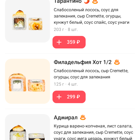
Тарантино
Слабосоленый лосось, соус для
запекания, сыр Cremette, огурцы,
кунжут белый, соус спайс, соус унаги
203 г
·
8 шт.
359 ₽
Филадельфия Хот 1/2
Слабосоленый лосось, сыр Cremette,
огурцы, соус для запекания
125 г
·
4 шт.
299 ₽
Адмирал
Курица варено-копченая, лист салата,
соус для запекания, сыр Cremette, соус
унаги, соус мега цезарь, кунжут белый