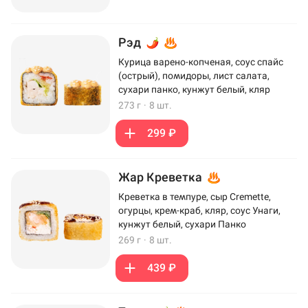
Рэд
Курица варено-копченая, соус спайс
(острый), помидоры, лист салата,
сухари панко, кунжут белый, кляр
273 г
·
8 шт.
299 ₽
Жар Креветка
Креветка в темпуре, сыр Cremette,
огурцы, крем-краб, кляр, соус Унаги,
кунжут белый, сухари Панко
269 г
·
8 шт.
439 ₽