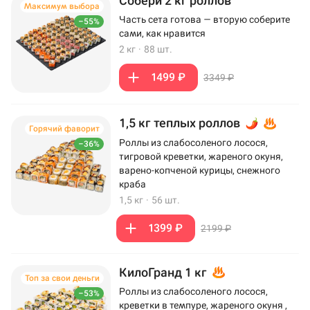
Собери 2 кг роллов
Максимум выбора
Часть сета готова — вторую соберите
–55%
сами, как нравится
2 кг
·
88 шт.
1499 ₽
3349 ₽
1,5 кг теплых роллов
Горячий фаворит
Роллы из слабосоленого лосося,
–36%
тигровой креветки, жареного окуня,
варено-копченой курицы, снежного
краба
1,5 кг
·
56 шт.
1399 ₽
2199 ₽
КилоГранд 1 кг
Топ за свои деньги
Роллы из слабосоленого лосося,
–53%
креветки в темпуре, жареного окуня ,