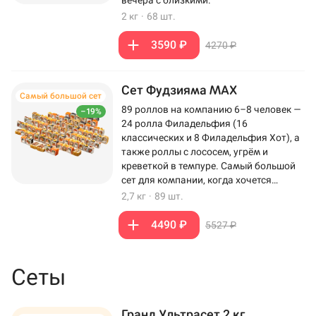
вечера с близкими.
2 кг
·
68 шт.
3590 ₽
4270 ₽
Сет Фудзияма MAX
Самый большой сет
89 роллов на компанию 6–8 человек —
–19%
24 ролла Филадельфия (16
классических и 8 Филадельфия Хот), а
также роллы с лососем, угрём и
креветкой в темпуре. Самый большой
сет для компании, когда хочется
максимум роллов на столе.
2,7 кг
·
89 шт.
4490 ₽
5527 ₽
Сеты
Гранд Ультрасет 2 кг