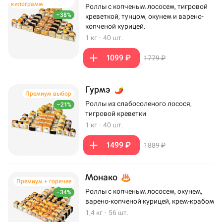
килограмм
Роллы с копченым лососем, тигровой
–38%
креветкой, тунцом, окунем и варено-
копченой курицей.
1 кг
·
40 шт.
1099 ₽
1779 ₽
Гурмэ
Премиум выбор
Роллы из слабосоленого лосося,
–21%
тигровой креветки
1 кг
·
40 шт.
1499 ₽
1889 ₽
Монако
Премиум + горячее
Роллы с копченым лососем, окунем,
–34%
варено-копченой курицей, крем-крабом
1,4 кг
·
56 шт.