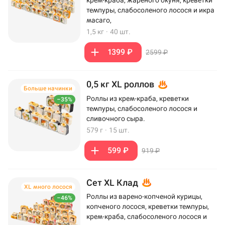
темпуры, слабосоленого лосося и икра
масаго,
1,5 кг
·
40 шт.
1399 ₽
2599 ₽
0,5 кг XL роллов
Больше начинки
Роллы из крем-краба, креветки
–35%
темпуры, слабосоленого лосося и
сливочного сыра.
579 г
·
15 шт.
599 ₽
919 ₽
Сет XL Клад
XL много лосося
Роллы из варено-копченой курицы,
–46%
копченого лосося, креветки темпуры,
крем-краба, слабосоленого лосося и