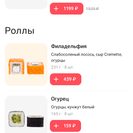
1199 ₽
1535 ₽
Роллы
Филадельфия
Слабосоленый лосось, сыр Cremette,
огурцы
231 г
·
8 шт.
439 ₽
Огурец
Огурцы, кунжут белый
165 г
·
8 шт.
159 ₽