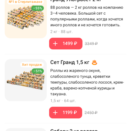
№1 в Стерлитамаке
88 роллов — 2 кг роллов на компанию
–55%
3–4 человека. Большой сет с
популярными роллами, когда хочется
много роллов и не хочется готовить.
2 кг
·
88 шт.
1499 ₽
3349 ₽
Сет Гранд 1,5 кг
Хит продаж
Роллы из жареного окуня,
–51%
слабосоленого тунца, креветки
темпуры, слабосоленого лосося, крем-
краба, варено-копченой курицы и
такуана.
1,5 кг
·
64 шт.
1199 ₽
2450 ₽