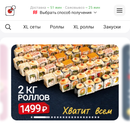
Доставка
~ 51 мин
·
Самовывоз
~ 25 мин
Выбрать способ получения
ая еда
XL сеты
Роллы
XL роллы
Закуски