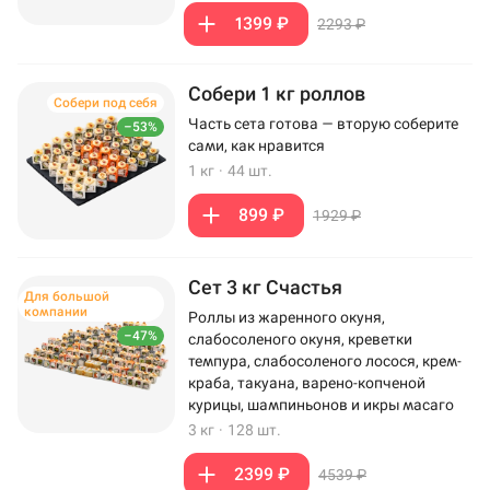
1399 ₽
2293 ₽
Собери 1 кг роллов
Собери под себя
Часть сета готова — вторую соберите
–53%
сами, как нравится
1 кг
·
44 шт.
899 ₽
1929 ₽
Сет 3 кг Счастья
Для большой
компании
Роллы из жаренного окуня,
–47%
слабосоленого окуня, креветки
темпура, слабосоленого лосося, крем-
краба, такуана, варено-копченой
курицы, шампиньонов и икры масаго
3 кг
·
128 шт.
2399 ₽
4539 ₽