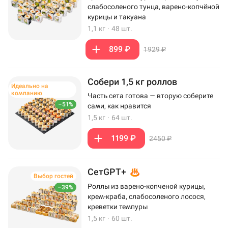
слабосоленого тунца, варено-копчёной
курицы и такуана
1,1 кг
·
48 шт.
899 ₽
1929 ₽
Собери 1,5 кг роллов
Идеально на
компанию
Часть сета готова — вторую соберите
–51%
сами, как нравится
1,5 кг
·
64 шт.
1199 ₽
2450 ₽
СетGPT+
Выбор гостей
Роллы из варено-копченой курицы,
–39%
крем-краба, слабосоленого лосося,
креветки темпуры
1,5 кг
·
60 шт.