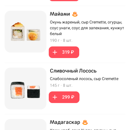
Майами
Окунь жареный, сыр Cremette, огурцы,
соус унаги, соус для запекания, кунжут
белый
190 г
·
8 шт.
319 ₽
Сливочный Лосось
Слабосоленый лосось, сыр Cremette
145 г
·
8 шт.
299 ₽
Мадагаскар