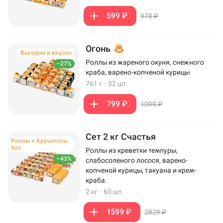
599 ₽
978 ₽
Огонь
Выгодно и вкусно
Роллы из жареного окуня, снежного
–27%
краба, варено-копченой курицы
761 г
·
32 шт.
799 ₽
1099 ₽
Сет 2 кг Счастья
Роллы + Кручитосы
Хот
Роллы из креветки темпуры,
–43%
слабосоленого лосося, варено-
копченой курицы, такуана и крем-
краба.
2 кг
·
60 шт.
1599 ₽
2829 ₽