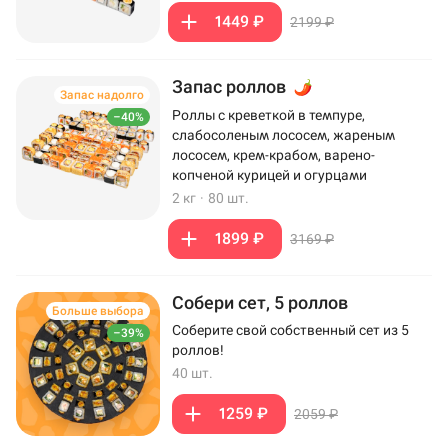
1449 ₽
2199 ₽
Запас роллов
Запас надолго
Роллы с креветкой в темпуре,
–40%
слабосоленым лососем, жареным
лососем, крем-крабом, варено-
копченой курицей и огурцами
2 кг
·
80 шт.
1899 ₽
3169 ₽
Собери сет, 5 роллов
Больше выбора
Соберите свой собственный сет из 5
–39%
роллов!
40 шт.
1259 ₽
2059 ₽