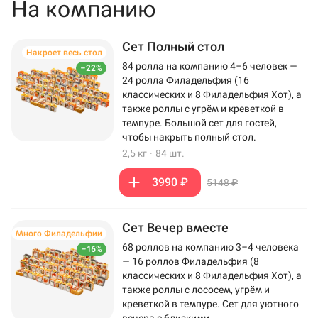
На компанию
Сет Полный стол
Накроет весь стол
84 ролла на компанию 4–6 человек —
–22%
24 ролла Филадельфия (16
классических и 8 Филадельфия Хот), а
также роллы с угрём и креветкой в
темпуре. Большой сет для гостей,
чтобы накрыть полный стол.
2,5 кг
·
84 шт.
3990 ₽
5148 ₽
Сет Вечер вместе
Много Филадельфии
68 роллов на компанию 3–4 человека
–16%
— 16 роллов Филадельфия (8
классических и 8 Филадельфия Хот), а
также роллы с лососем, угрём и
креветкой в темпуре. Сет для уютного