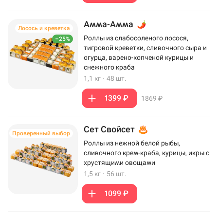
Амма-Амма
Лосось и креветка
Роллы из слабосоленого лосося,
–25%
тигровой креветки, сливочного сыра и
огурца, варено-копченой курицы и
снежного краба
1,1 кг
·
48 шт.
1399 ₽
1869 ₽
Сет Свойсет
Проверенный выбор
Роллы из нежной белой рыбы,
сливочного крем-краба, курицы, икры с
хрустящими овощами
1,5 кг
·
56 шт.
1099 ₽