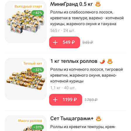
МиниГранд 0.5 кг
Выгодный старт
Роллы из слабосоленого лосося,
–42%
креветки в темпуре, варено - копченой
курицы, жареного окуня и такуана
565 г
·
24 шт.
549 ₽
949 ₽
1 кг теплых роллов
Теплый хит
Роллы из копченого лосося, тигровой
–32%
креветки, жареного окуня, варено-
копченой курицы
1,1 кг
·
40 шт.
1199 ₽
1769 ₽
Сет Тыщаграмм+
Много роллов
Роллы из креветки темпуры, крем-
–31%