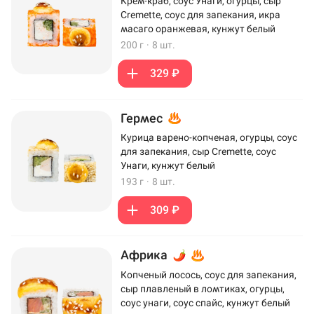
Крем-краб, соус Унаги, огурцы, сыр
Cremette, соус для запекания, икра
масаго оранжевая, кунжут белый
200 г
·
8 шт.
329 ₽
Гермес
Курица варено-копченая, огурцы, соус
для запекания, сыр Cremette, соус
Унаги, кунжут белый
193 г
·
8 шт.
309 ₽
Африка
Копченый лосось, соус для запекания,
сыр плавленый в ломтиках, огурцы,
соус унаги, соус спайс, кунжут белый