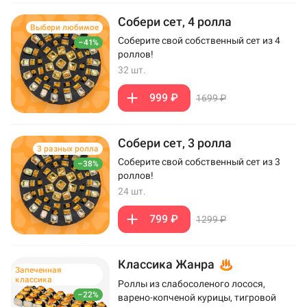
Собери сет, 4 ролла
Выбери любимое
Соберите свой собственный сет из 4
–41%
роллов!
32 шт.
999 ₽
1699 ₽
Собери сет, 3 ролла
3 разных ролла
Соберите свой собственный сет из 3
–38%
роллов!
24 шт.
799 ₽
1299 ₽
Классика Жанра
Запеченная
классика
Роллы из слабосоленого лосося,
–22%
варено-копченой курицы, тигровой