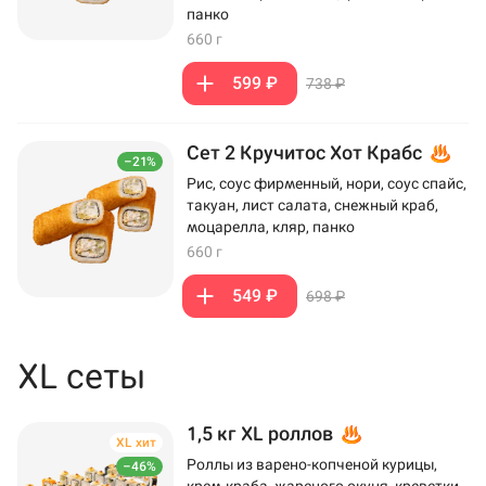
панко
660 г
599 ₽
738 ₽
Сет 2 Кручитос Хот Крабс
–21%
Рис, соус фирменный, нори, соус спайс,
такуан, лист салата, снежный краб,
моцарелла, кляр, панко
660 г
549 ₽
698 ₽
XL сеты
1,5 кг XL роллов
XL хит
Роллы из варено-копченой курицы,
–46%
крем-краба, жареного окуня, креветки