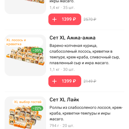
икры масаго.
1,4 кг
·
35 шт.
1399 ₽
2570 ₽
Сет XL Амма-амма
XL лосось и
креветка
Варено-копченая курица,
–35%
слабосоленый лосось, креветки в
темпуре, крем-краба, сливочный сыр,
плавленный сыр и икра масаго.
1,1 кг
·
30 шт.
1399 ₽
2149 ₽
Сет XL Лайк
XL выбор гостей
Роллы из слабосоленого лосося, крем-
–22%
краба, креветки-темпуры и икры
масаго.
794 г
·
20 шт.