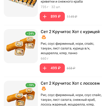
креветки и снежного краба
735 г
·
32 шт.
899 ₽
1149 ₽
Сет 2 Кручитос Хот с курицей
–24%
Рис, соус фирменный, нори, спайс,
такуан, лист салата, курица в/к,
моцарелла, кляр, панко
660 г
499 ₽
658 ₽
Сет 2 Кручитос Хот с лососем
–19%
Рис, соус фирменный, нори, соус спайс,
такуан, лист салата, снежный краб,
лосось жареный, моцарелла, кляр,