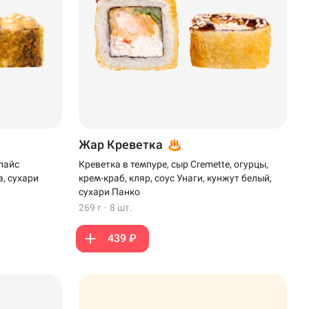
Жар Креветка
пайс
Креветка в темпуре, сыр Cremette, огурцы,
а, сухари
крем-краб, кляр, соус Унаги, кунжут белый,
сухари Панко
269 г
·
8 шт.
439 ₽