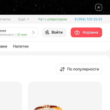
нтакты
Ещё
Чат с оператором
8 (906) 102-33-33
ения
Войти
Корзина
амовывоз
~ 22 мин
авки
Напитки
По популярности