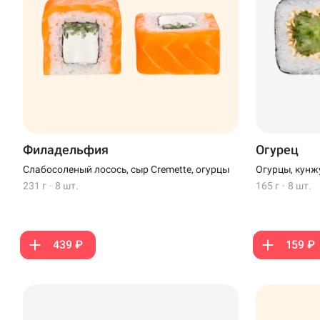
Филадельфия
Огурец
Слабосоленый лосось, сыр Cremette, огурцы
Огурцы, кунж
231 г
·
8 шт.
165 г
·
8 шт.
439 ₽
159 ₽