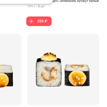
соус унаги, соус для запекания, кунжут белый
191 г
·
8 шт.
359 ₽