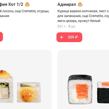
ия Хот 1/2
Адмирал
 лосось, сыр Cremette, огурцы,
Курица варено-копченая, лист с
екания
для запекания, сыр Cremette, соу
мега цезарь, кунжут белый
201 г
·
8 шт.
309 ₽