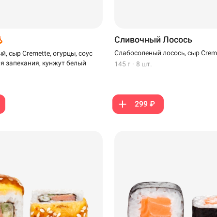
Сливочный Лосось
Слабосоленый лосось, сыр Crem
, сыр Cremette, огурцы, соус
ля запекания, кунжут белый
145 г
·
8 шт.
299 ₽