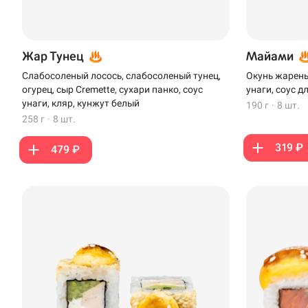
Жар Тунец
Майами
Слабосоленый лосось, слабосоленый тунец,
Окунь жареный
огурец, сыр Cremette, сухари панко, соус
унаги, соус д
унаги, кляр, кунжут белый
190 г
·
8 шт.
258 г
·
8 шт.
319 ₽
479 ₽