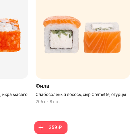
Фила
, икра масаго
Слабосоленый лосось, сыр Cremette, огурцы
205 г
·
8 шт.
359 ₽