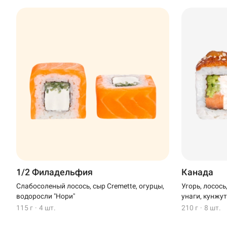
1/2 Филадельфия
Канада
Слабосоленый лосось, сыр Cremette, огурцы,
Угорь, лосось
водоросли "Нори"
унаги, кунжу
115 г
·
4 шт.
210 г
·
8 шт.