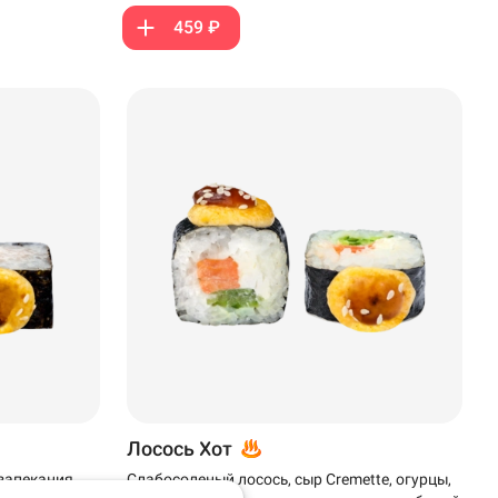
459 ₽
Лосось Хот
 запекания,
Слабосоленый лосось, сыр Cremette, огурцы,