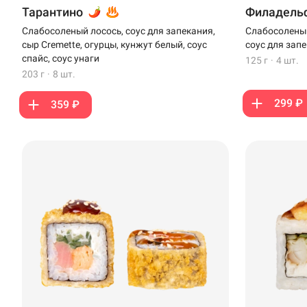
Стерлитамак
Тарантино
Филадельф
Слабосоленый лосось, соус для запекания,
Слабосоленый
Темрюк
сыр Cremette, огурцы, кунжут белый, соус
соус для зап
спайс, соус унаги
125 г
·
4 шт.
Уфа
203 г
·
8 шт.
Чебоксары
299 ₽
359 ₽