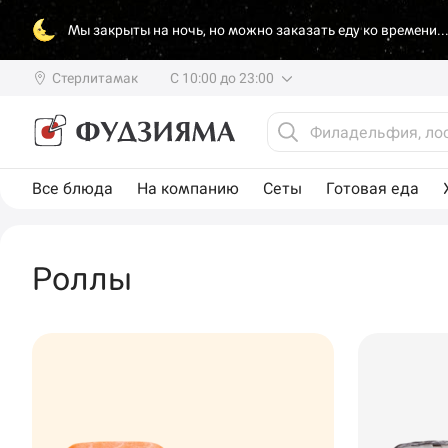
Мы закрыты на ночь, но можно заказать еду ко времени..
Стерлитамак
С 10:00 до 23:00
Все блюда
На компанию
Сеты
Готовая еда
Роллы