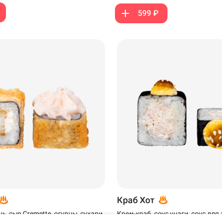
599 ₽
Стерлитамак
Самовывоз
Краб Хот
, сыр Cremette, огурцы, сухари
Крем-краб, соус унаги, соус для