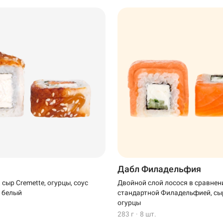
Дабл Филадельфия
, сыр Cremette, огурцы, соус
Двойной слой лосося в сравнен
т белый
стандартной Филадельфией, сыр
огурцы
283 г
·
8 шт.