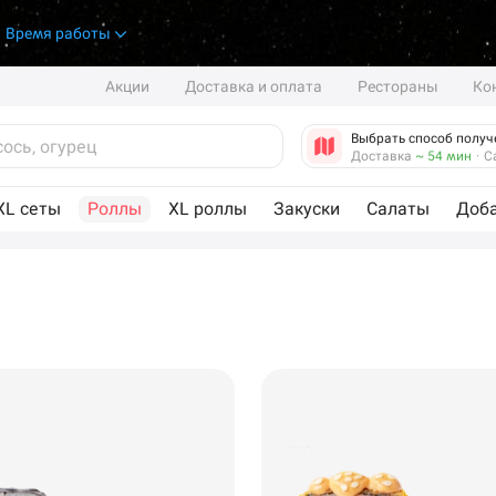
.
Время работы
Акции
Доставка и оплата
Рестораны
Ко
Выбрать способ получ
Доставка
~ 54 мин
·
С
XL сеты
Роллы
XL роллы
Закуски
Салаты
Доб