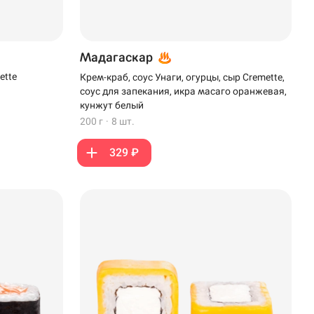
Мадагаскар
ette
Крем-краб, соус Унаги, огурцы, сыр Cremette,
соус для запекания, икра масаго оранжевая,
кунжут белый
200 г
·
8 шт.
329 ₽