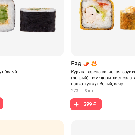
Рэд
ут белый
Курица варено-копченая, соус с
(острый), помидоры, лист салат
панко, кунжут белый, кляр
273 г
·
8 шт.
299 ₽