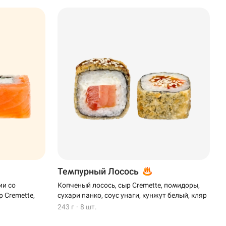
Темпурный Лосось
ии со
Копченый лосось, сыр Cremette, помидоры,
 Cremette,
сухари панко, соус унаги, кунжут белый, кляр
243 г
·
8 шт.