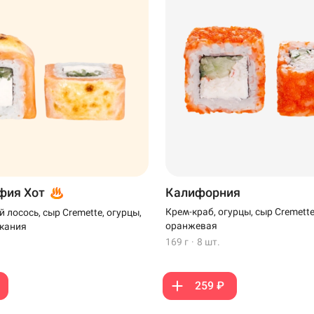
фия Хот
Калифорния
Крем-краб, огурцы, сыр Cremette
 лосось, сыр Cremette, огурцы,
оранжевая
екания
169 г
·
8 шт.
259 ₽