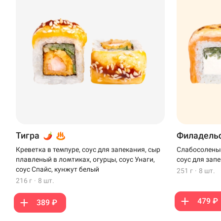
Тигра
Филадель
Креветка в темпуре, соус для запекания, сыр
Слабосоленый
плавленый в ломтиках, огурцы, соус Унаги,
соус для зап
соус Спайс, кунжут белый
251 г
·
8 шт.
216 г
·
8 шт.
479 ₽
389 ₽