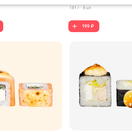
 копченым лососем, кляр
кунжут белый
181 г
·
8 шт.
199 ₽
99 ₽