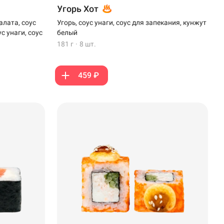
Угорь Хот
алата, соус
Угорь, соус унаги, соус для запекания, кунжут
с унаги, соус
белый
181 г
·
8 шт.
459 ₽