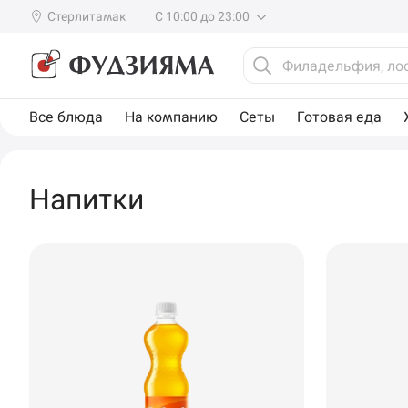
Стерлитамак
С 10:00 до 23:00
Все блюда
На компанию
Сеты
Готовая еда
Напитки
Доставка
Уфа