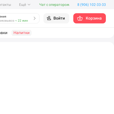
нтакты
Ещё
Чат с оператором
8 (906) 102-33-33
ения
Войти
Корзина
амовывоз
~ 22 мин
авки
Напитки