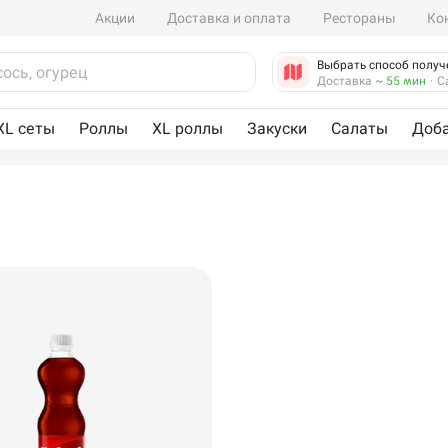
Акции
Доставка и оплата
Рестораны
Ко
Выбрать способ получ
Доставка
~ 55 мин
·
С
XL сеты
Роллы
XL роллы
Закуски
Салаты
Доб
Стерлитамак
Самовывоз