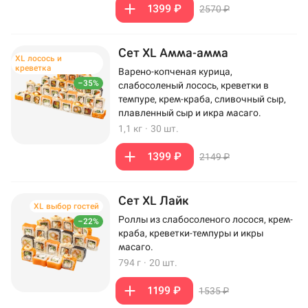
1399 ₽
2570 ₽
Сет XL Амма-амма
XL лосось и
креветка
Варено-копченая курица,
–35%
слабосоленый лосось, креветки в
темпуре, крем-краба, сливочный сыр,
плавленный сыр и икра масаго.
1,1 кг
·
30 шт.
1399 ₽
2149 ₽
Сет XL Лайк
XL выбор гостей
Роллы из слабосоленого лосося, крем-
–22%
краба, креветки-темпуры и икры
масаго.
794 г
·
20 шт.
1199 ₽
1535 ₽