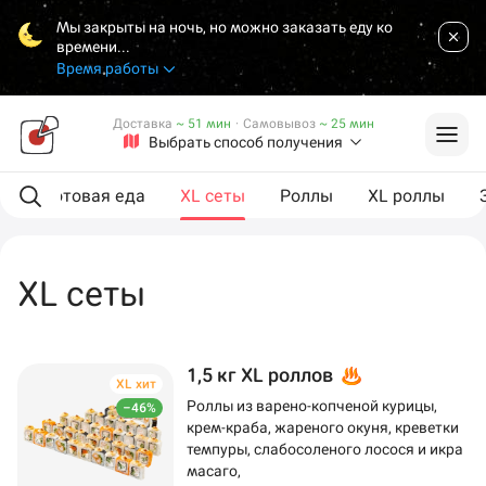
Мы закрыты на ночь, но можно заказать еду ко
времени...
Время работы
Доставка
~ 51 мин
·
Самовывоз
~ 25 мин
Выбрать способ получения
ы
Готовая еда
XL сеты
Роллы
XL роллы
XL сеты
1,5 кг XL роллов
XL хит
Роллы из варено-копченой курицы,
–46%
крем-краба, жареного окуня, креветки
темпуры, слабосоленого лосося и икра
масаго,