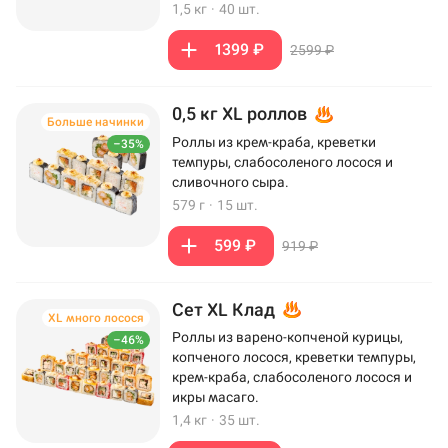
1,5 кг
·
40 шт.
1399 ₽
2599 ₽
0,5 кг XL роллов
Больше начинки
Роллы из крем-краба, креветки
–35%
темпуры, слабосоленого лосося и
сливочного сыра.
579 г
·
15 шт.
599 ₽
919 ₽
Сет XL Клад
XL много лосося
Роллы из варено-копченой курицы,
–46%
копченого лосося, креветки темпуры,
крем-краба, слабосоленого лосося и
икры масаго.
1,4 кг
·
35 шт.