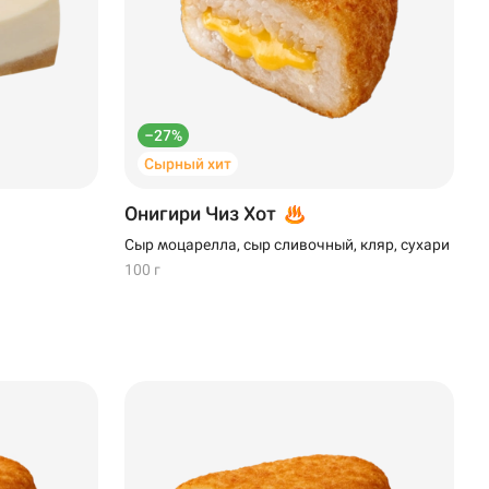
–27%
Сырный хит
Онигири Чиз Хот
Сыр моцарелла, сыр сливочный, кляр, сухари
100 г