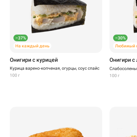
Темрюк
Уфа
Чебоксары
–37%
–30%
На каждый день
Любимый с
Онигири с курицей
Онигири с
Курица варено-копченая, огурцы, соус спайс
Слабосоленый
100 г
100 г