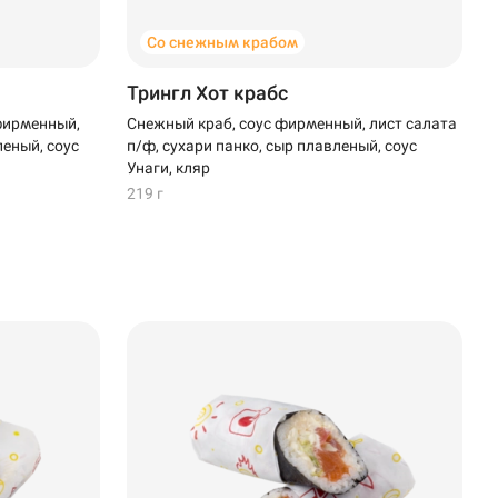
Со снежным крабом
Трингл Хот крабс
фирменный,
Снежный краб, соус фирменный, лист салата
леный, соус
п/ф, сухари панко, сыр плавленый, соус
Унаги, кляр
219 г