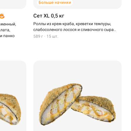
Больше начинки
Сет XL 0,5 кг
Роллы из крем-краба, креветки темпуры,
рменный,
слабосоленого лосося и сливочного сыра..
алата,
 и панко
589 г
·
15 шт.