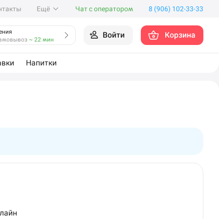
нтакты
Ещё
Чат с оператором
8 (906) 102-33-33
ения
Войти
Корзина
амовывоз
~ 22 мин
авки
Напитки
нлайн