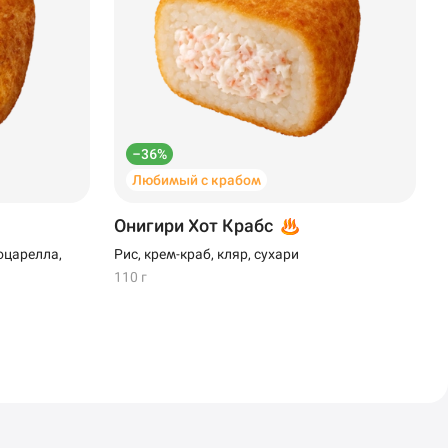
–36%
Любимый с крабом
Онигири Хот Крабс
оцарелла,
Рис, крем-краб, кляр, сухари
110 г