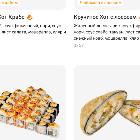
с крабом
Любимый с лососем
Хот Крабс
Кручитос Хот с лососем
, соус фирменный, нори, соус
Жаренный лосось, рис, соус фи
, лист салата, моцарелла, кляр и
нори, соус спайс, такуан, лист с
снежный краб, моцарелла, кляр
335 г