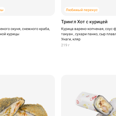
ны
Любимый перекус
Трингл Хот с курицей
еного окуня, снежного краба,
Курица варено-копченая, соус 
ной курицы
такуан , сухари панко, сыр плав
Унаги, кляр
Стерлитамак
219 г
Самовывоз