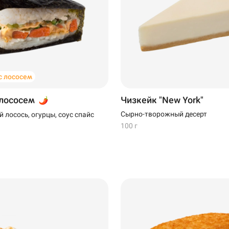
 лососем
 лососем
Чизкейк "New York"
Сырно-творожный десерт
 лосось, огурцы, соус спайс
100 г