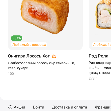
–31%
Любимый с лососем
Любимый 
Онигири Лосось Хот
Рэд Ролл
Рис, кляр, ва
Слабососоленый лосось, сыр сливочный,
спайс, помидо
кляр, сухари
кунжут, нори
100 г
273 г
Акции
Войти
Доставка и оплата
Франши