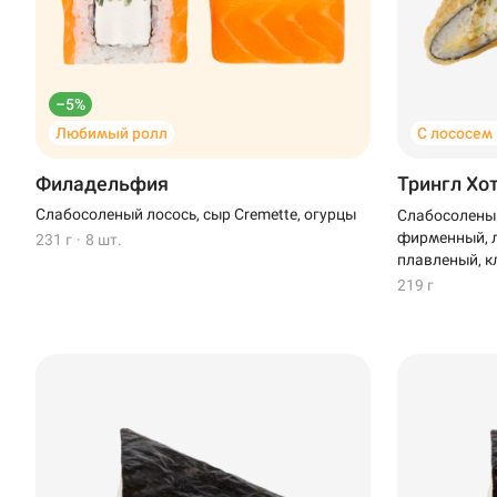
Иглино
Ижевск
–5%
Крымск
Любимый ролл
С лососем
Кудрово
Филадельфия
Трингл Хо
Слабосоленый лосось, сыр Cremette, огурцы
Слабосоленый
Нагаево
фирменный, л
231 г
·
8 шт.
плавленый, к
Новороссийск
219 г
Новый Уренгой
Пермь
Салават
Стерлитамак