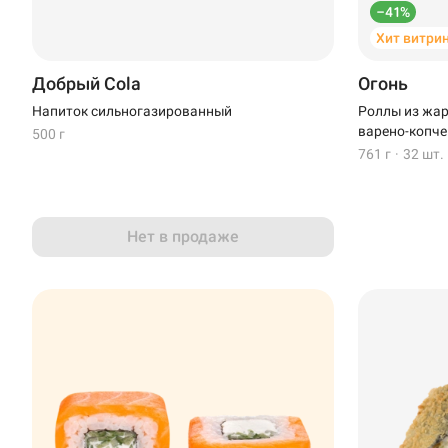
–41%
Хит витри
Добрый Cola
Огонь
Напиток сильногазированный
Роллы из жар
варено-копче
500 г
761 г
·
32 шт.
Нет в продаже
Доставка
Уфа
Иглино
Выбрать ресторан
Нагаево
Пермь
Анапа