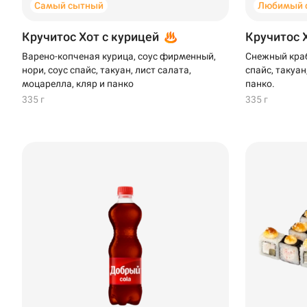
Самый сытный
Любимый 
Кручитос Хот с курицей
Кручитос 
Варено-копченая курица, соус фирменный,
Снежный краб
нори, соус спайс, такуан, лист салата,
спайс, такуан
моцарелла, кляр и панко
панко.
335 г
335 г