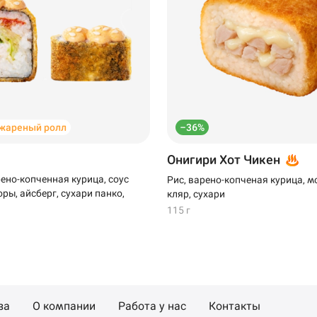
жареный ролл
–36%
Онигири Хот Чикен
рено-копченная курица, соус
Рис, варено-копченая курица, м
ры, айсберг, сухари панко,
кляр, сухари
115 г
за
О компании
Работа у нас
Контакты