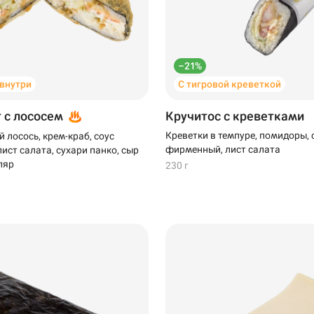
–21%
 внутри
С тигровой креветкой
т с лососем
Кручитос с креветками
Креветки в темпуре, помидоры, 
 лосось, крем-краб, соус
99 ₽
фирменный, лист салата
ист салата, сухари панко, сыр
ляр
230 г