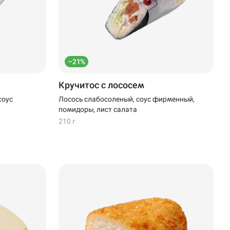
–21%
Кручитос с лососем
соус
Лосось слабосоленый, соус фирменный,
помидоры, лист салата
210 г