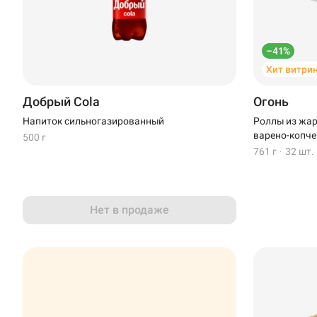
–41%
Хит витри
Добрый Cola
Огонь
Напиток сильногазированный
Роллы из жар
варено-копче
500 г
761 г
·
32 шт.
Доставка
Уфа
Нет в продаже
Иглино
Выбрать ресторан
Нагаево
Пермь