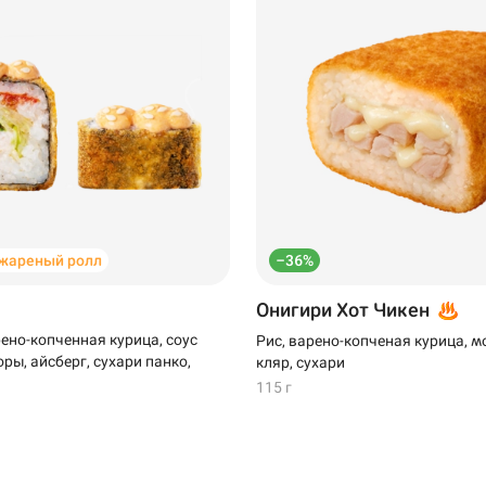
жареный ролл
–36%
Онигири Хот Чикен
рено-копченная курица, соус
Рис, варено-копченая курица, м
ры, айсберг, сухари панко,
кляр, сухари
115 г