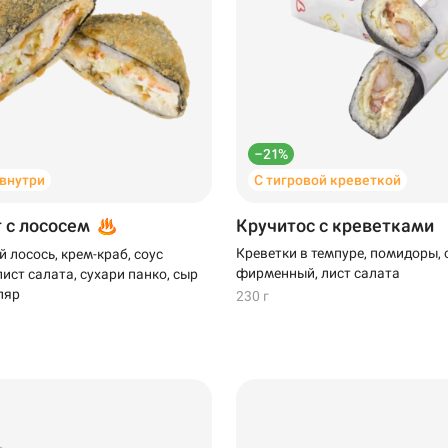
–21%
 внутри
С тигровой креветкой
т с лососем
Кручитос с креветками
99 ₽
Креветки в темпуре, помидоры, 
 лосось, крем-краб, соус
фирменный, лист салата
ист салата, сухари панко, сыр
ляр
230 г