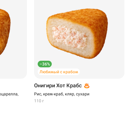
–36%
Любимый с крабом
Онигири Хот Крабс
оцарелла,
Рис, крем-краб, кляр, сухари
110 г