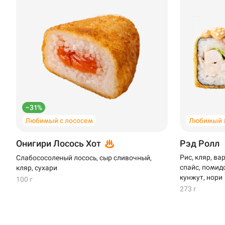
–31%
Любимый с лососем
Любимый 
Онигири Лосось Хот
Рэд Ролл
Рис, кляр, ва
Слабососоленый лосось, сыр сливочный,
спайс, помидо
кляр, сухари
кунжут, нори
100 г
273 г