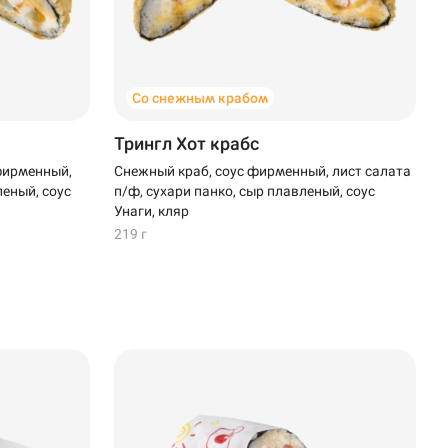
Со снежным крабом
Трингл Хот крабс
фирменный,
Снежный краб, соус фирменный, лист салата
леный, соус
п/ф, сухари панко, сыр плавленый, соус
Унаги, кляр
219 г