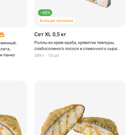
–35%
Больше начинки
Сет XL 0,5 кг
Роллы из крем-краба, креветки темпуры,
рменный,
слабосоленого лосося и сливочного сыра..
алата,
 и панко
589 г
·
15 шт.