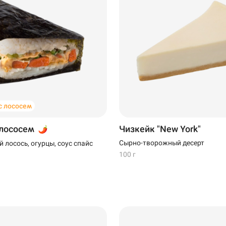
 лососем
 лососем
Чизкейк "New York"
Сырно-творожный десерт
 лосось, огурцы, соус спайс
100 г