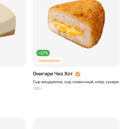
–27%
Сырный хит
Онигири Чиз Хот
Сыр моцарелла, сыр сливочный, кляр, сухари
100 г