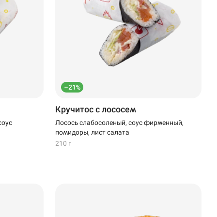
–21%
Кручитос с лососем
соус
Лосось слабосоленый, соус фирменный,
помидоры, лист салата
210 г