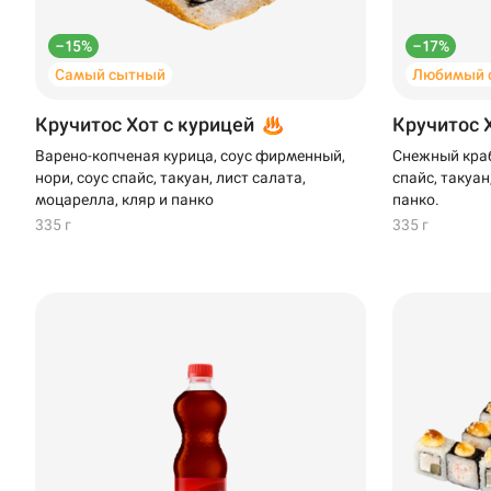
–15%
–17%
Самый сытный
Любимый 
Кручитос Хот с курицей
Кручитос 
Варено-копченая курица, соус фирменный,
Снежный краб
нори, соус спайс, такуан, лист салата,
спайс, такуан
моцарелла, кляр и панко
панко.
335 г
335 г