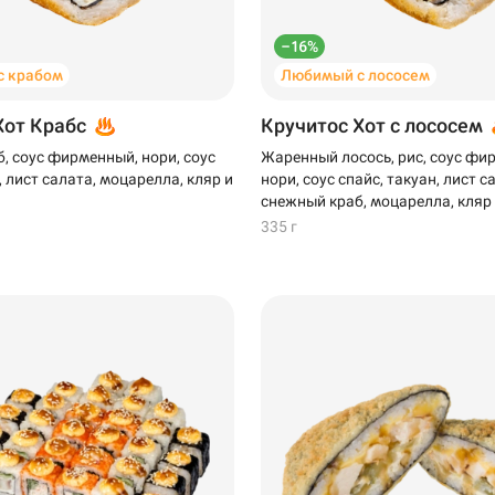
–16%
с крабом
Любимый с лососем
Хот Крабс
Кручитос Хот с лососем
, соус фирменный, нори, соус
Жаренный лосось, рис, соус фи
, лист салата, моцарелла, кляр и
нори, соус спайс, такуан, лист с
снежный краб, моцарелла, кляр
335 г