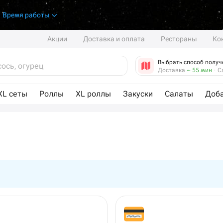
.
Время работы
Акции
Доставка и оплата
Рестораны
Ко
Выбрать способ получ
Доставка
~ 55 мин
·
С
XL сеты
Роллы
XL роллы
Закуски
Салаты
Доб