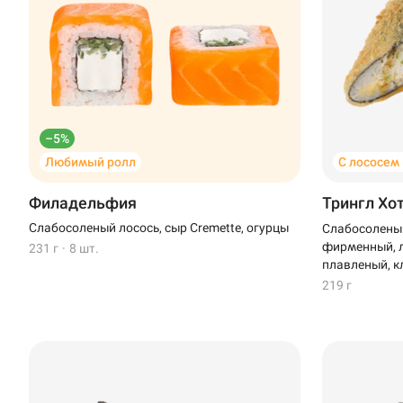
Анапа
Иглино
Ижевск
Крымск
–5%
Любимый ролл
С лососем
Кудрово
Филадельфия
Трингл Хо
Нагаево
Слабосоленый лосось, сыр Cremette, огурцы
Слабосоленый
фирменный, л
231 г
·
8 шт.
Новороссийск
плавленый, к
219 г
Новый Уренгой
Пермь
Салават