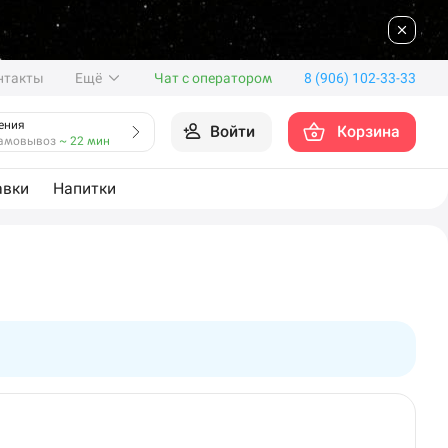
нтакты
Ещё
Чат с оператором
8 (906) 102-33-33
ения
Войти
Корзина
амовывоз
~ 22 мин
авки
Напитки