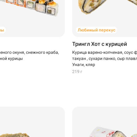
ны
Любимый перекус
Трингл Хот с курицей
еного окуня, снежного краба,
Курица варено-копченая, соус 
ной курицы
такуан , сухари панко, сыр плав
Стерлитамак
Унаги, кляр
219 г
Самовывоз