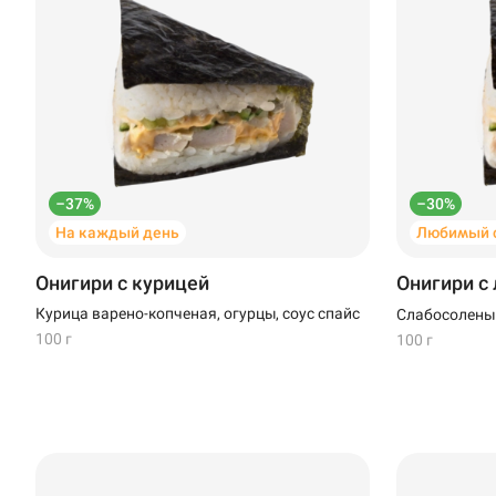
Стерлитамак
Темрюк
Уфа
Чебоксары
–37%
–30%
На каждый день
Любимый с
Онигири с курицей
Онигири с
Курица варено-копченая, огурцы, соус спайс
Слабосоленый
100 г
100 г