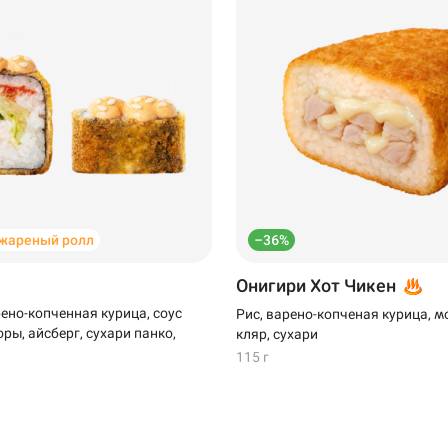
жареный ролл
–36%
Онигири Хот Чикен
рено-копченная курица, соус
Рис, варено-копченая курица, м
ры, айсберг, сухари панко,
кляр, сухари
115 г