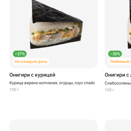
Темрюк
Уфа
Чебоксары
–37%
–30%
На каждый день
Любимый с
Онигири с курицей
Онигири с
Курица варено-копченая, огурцы, соус спайс
Слабосоленый
100 г
100 г