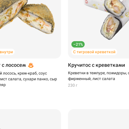
–21%
 внутри
С тигровой креветкой
99 ₽
т с лососем
Кручитос с креветками
Креветки в темпуре, помидоры, 
 лосось, крем-краб, соус
фирменный, лист салата
ист салата, сухари панко, сыр
ляр
230 г