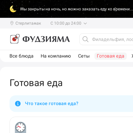
Мы закрыты на ночь, но можно заказать еду ко времени..
Стерлитамак
С 10:00 до 24:00
Все блюда
На компанию
Сеты
Готовая еда
Готовая еда
Что такое готовая еда?