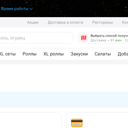
.
Время работы
Акции
Доставка и оплата
Рестораны
Ко
Выбрать способ получ
Доставка
~ 51 мин
·
С
XL сеты
Роллы
XL роллы
Закуски
Салаты
Доб