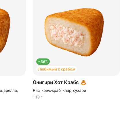
–36%
Любимый с крабом
Онигири Хот Крабс
оцарелла,
Рис, крем-краб, кляр, сухари
110 г