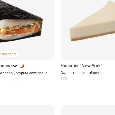
 лососем
 лососем
Чизкейк "New York"
Сырно-творожный десерт
 лосось, огурцы, соус спайс
100 г