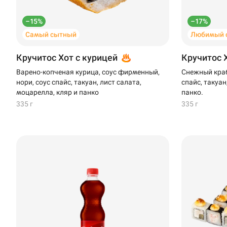
–15%
–17%
Самый сытный
Любимый 
Кручитос Хот с курицей
Кручитос 
Варено-копченая курица, соус фирменный,
Снежный краб
нори, соус спайс, такуан, лист салата,
спайс, такуан
моцарелла, кляр и панко
панко.
335 г
335 г