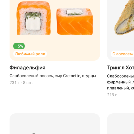
Иглино
Ижевск
Крымск
–5%
Кудрово
Любимый ролл
С лососем
Нагаево
Филадельфия
Трингл Хо
Новороссийск
Слабосоленый лосось, сыр Cremette, огурцы
Слабосоленый
фирменный, л
231 г
·
8 шт.
Новый Уренгой
плавленый, к
219 г
Пермь
Салават
Стерлитамак