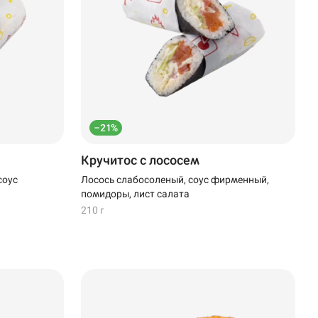
–21%
Кручитос с лососем
соус
Лосось слабосоленый, соус фирменный,
помидоры, лист салата
210 г