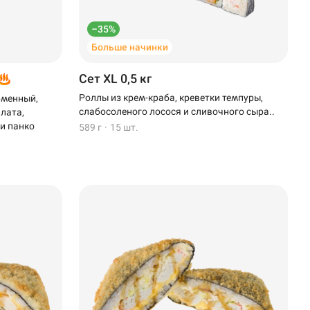
–35%
Больше начинки
Сет XL 0,5 кг
Роллы из крем-краба, креветки темпуры,
рменный,
слабосоленого лосося и сливочного сыра..
алата,
 и панко
589 г
·
15 шт.