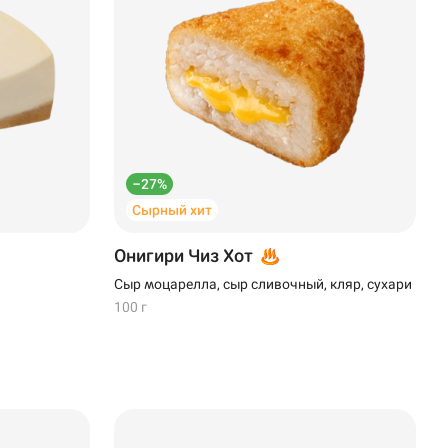
–27%
Сырный хит
Онигири Чиз Хот
Сыр моцарелла, сыр сливочный, кляр, сухари
100 г