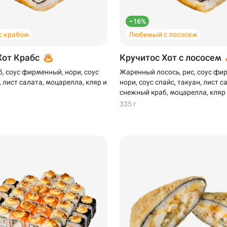
–16%
с крабом
Любимый с лососем
Хот Крабс
Кручитос Хот с лососем
, соус фирменный, нори, соус
Жаренный лосось, рис, соус фи
, лист салата, моцарелла, кляр и
нори, соус спайс, такуан, лист с
снежный краб, моцарелла, кляр
335 г