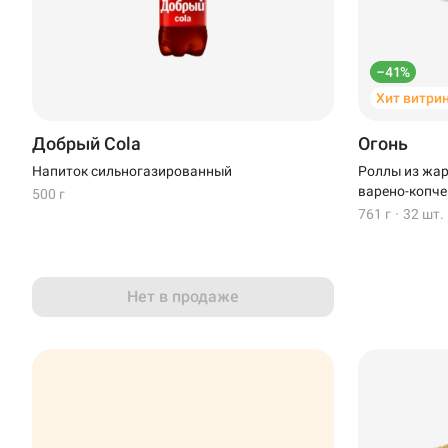
–41%
Хит витри
Добрый Cola
Огонь
Напиток сильногазированный
Роллы из жар
варено-копче
500 г
761 г
·
32 шт.
Доставка
Уфа
Иглино
Нет в продаже
Выбрать ресторан
Нагаево
Пермь
Анапа