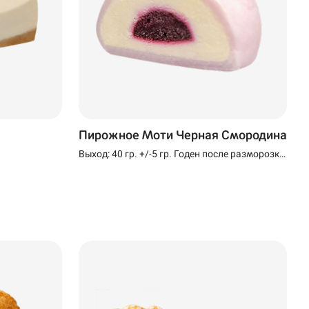
Пирожное Моти Черная Смородина
Выход: 40 гр. +/-5 гр. Годен после разморозки
24 часа при температуре (+2+4)°C