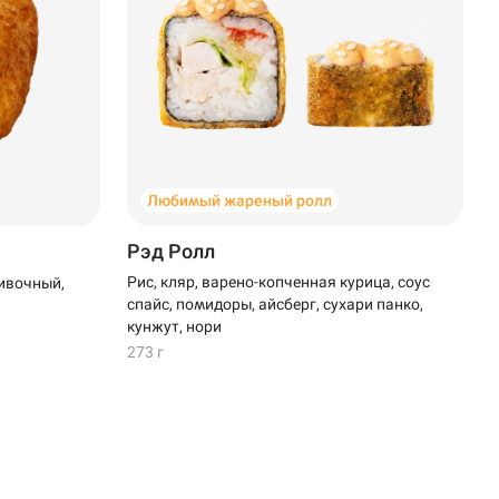
Любимый жареный ролл
Рэд Ролл
Рис, кляр, варено-копченная курица, соус
ивочный,
спайс, помидоры, айсберг, сухари панко,
кунжут, нори
273 г