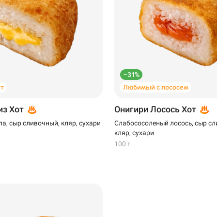
–31%
т
Любимый с лососем
из Хот
Онигири Лосось Хот
а, сыр сливочный, кляр, сухари
Слабососоленый лосось, сыр сл
кляр, сухари
100 г