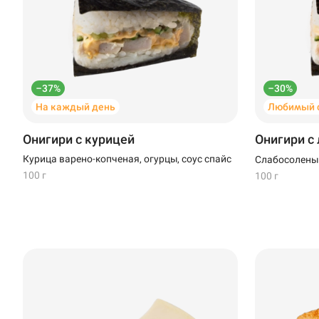
Новороссийск
Новый Уренгой
Пермь
–37%
–30%
На каждый день
Любимый с
Салават
Онигири с курицей
Онигири с
Стерлитамак
Курица варено-копченая, огурцы, соус спайс
Слабосоленый
100 г
100 г
Темрюк
Уфа
Чебоксары