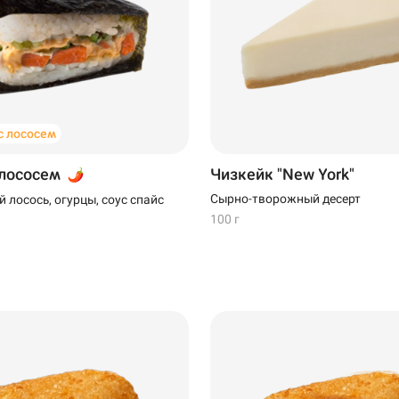
 лососем
 лососем
Чизкейк "New York"
Сырно-творожный десерт
 лосось, огурцы, соус спайс
100 г