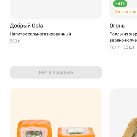
–41%
Хит витри
Добрый Cola
Огонь
Напиток сильногазированный
Роллы из жар
варено-копче
500 г
761 г
·
32 шт.
Нет в продаже