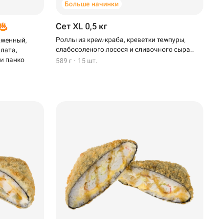
Больше начинки
Сет XL 0,5 кг
Роллы из крем-краба, креветки темпуры,
рменный,
слабосоленого лосося и сливочного сыра..
алата,
 и панко
589 г
·
15 шт.