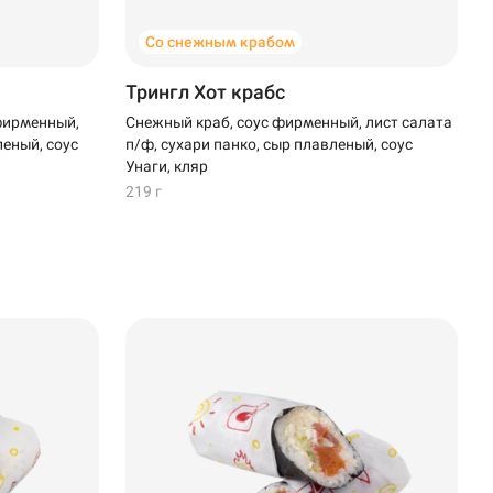
Со снежным крабом
Трингл Хот крабс
фирменный,
Снежный краб, соус фирменный, лист салата
леный, соус
п/ф, сухари панко, сыр плавленый, соус
Унаги, кляр
219 г