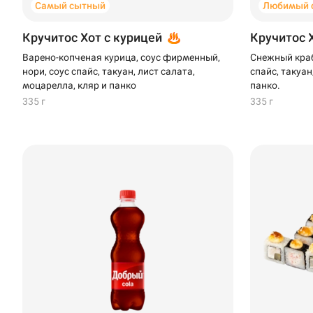
Самый сытный
Любимый 
Кручитос Хот с курицей
Кручитос 
Варено-копченая курица, соус фирменный,
Снежный краб
нори, соус спайс, такуан, лист салата,
спайс, такуан
моцарелла, кляр и панко
панко.
335 г
335 г