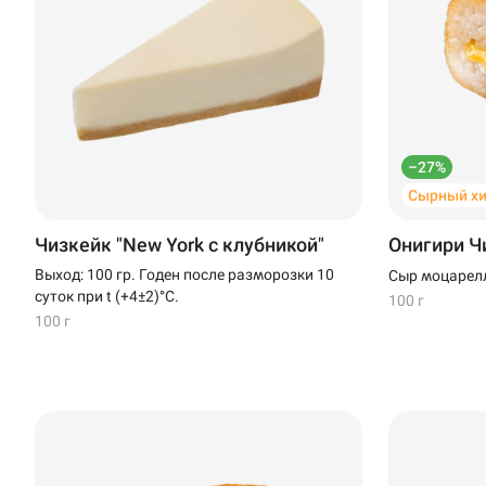
–27%
Сырный хи
Чизкейк "New York с клубникой"
Онигири Ч
Выход: 100 гр. Годен после разморозки 10
Сыр моцарелл
суток при t (+4±2)°C.
100 г
100 г