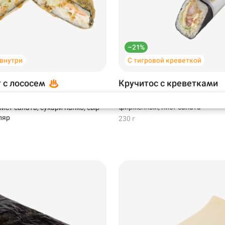
Самовывоз
–21%
ов, 13 ·
 внутри
С тигровой креветкой
варе
т с лососем
Кручитос с креветками
Креветки в темпуре, помидоры, 
 лосось, крем-краб, соус
фирменный, лист салата
ист салата, сухари панко, сыр
ляр
230 г
99 ₽