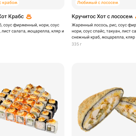
с крабом
Любимый с лососем
Хот Крабс
Кручитос Хот с лососем
, соус фирменный, нори, соус
Жаренный лосось, рис, соус фи
, лист салата, моцарелла, кляр и
нори, соус спайс, такуан, лист с
снежный краб, моцарелла, кляр
335 г