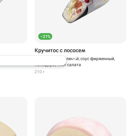
–21%
Кручитос с лососем
соус
Лосось слабосоленый, соус фирменный,
помидоры, лист салата
210 г