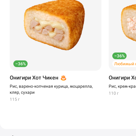
–36%
–36%
Любимый 
Онигири Хот Чикен
Онигири Х
Рис, варено-копченая курица, моцарелла,
Рис, крем-кра
кляр, сухари
110 г
115 г