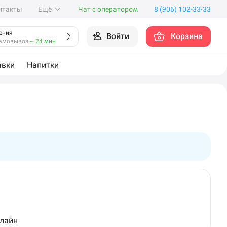
нтакты
Ещё
Чат с оператором
8 (906) 102-33-33
ения
Войти
Корзина
амовывоз
~ 24 мин
авки
Напитки
нлайн