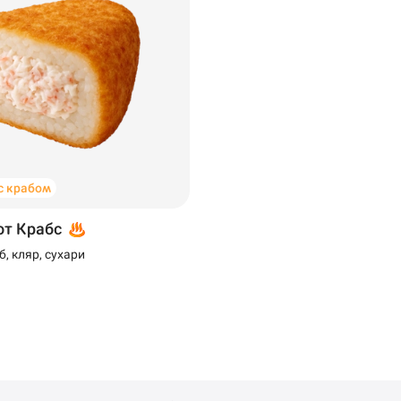
с крабом
от Крабс
б, кляр, сухари