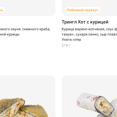
ны
Любимый перекус
Трингл Хот с курицей
еного окуня, снежного краба,
Курица варено-копченая, соус 
ной курицы
такуан , сухари панко, сыр плав
Унаги, кляр
219 г
Салават