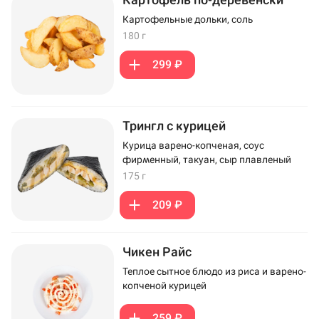
Картофельные дольки, соль
180 г
299 ₽
Трингл с курицей
Курица варено-копченая, соус
фирменный, такуан, сыр плавленый
175 г
209 ₽
Чикен Райс
Теплое сытное блюдо из риса и варено-
копченой курицей
259 ₽