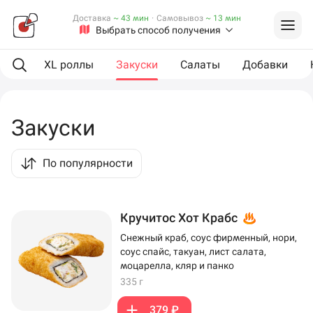
Доставка
~ 43 мин
·
Самовывоз
~ 13 мин
Выбрать способ получения
оллы
XL роллы
Закуски
Салаты
Добавки
Закуски
По популярности
Кручитос Хот Крабс
Снежный краб, соус фирменный, нори,
соус спайс, такуан, лист салата,
моцарелла, кляр и панко
335 г
379 ₽