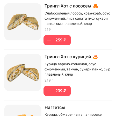
Трингл Хот с лососем
Слабосоленый лосось, крем-краб, соус
фирменный, лист салата п/ф, сухари
панко, сыр плавленый, кляр
219 г
259 ₽
Трингл Хот с курицей
Курица варено-копченая, соус
фирменный, такуан, сухари панко, сыр
плавленый, кляр
219 г
239 ₽
Наггетсы
Курица, обжаренная в панировке