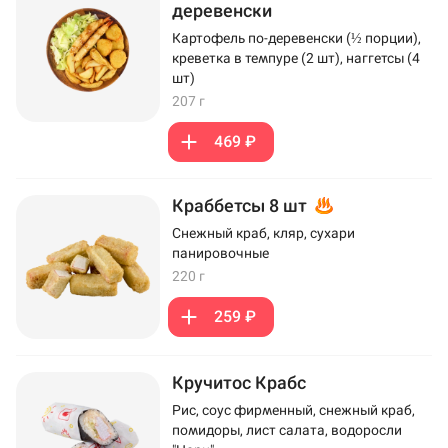
деревенски
Картофель по-деревенски (½ порции),
креветка в темпуре (2 шт), наггетсы (4
шт)
207 г
469 ₽
Краббетсы 8 шт
Снежный краб, кляр, сухари
панировочные
220 г
259 ₽
Кручитос Крабс
Рис, соус фирменный, снежный краб,
помидоры, лист салата, водоросли