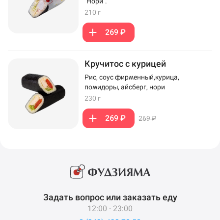
"Нори".
210 г
269 ₽
Кручитос с курицей
Рис, соус фирменный,курица,
помидоры, айсберг, нори
230 г
269 ₽
269 ₽
Задать вопрос или заказать еду
12:00 - 23:00