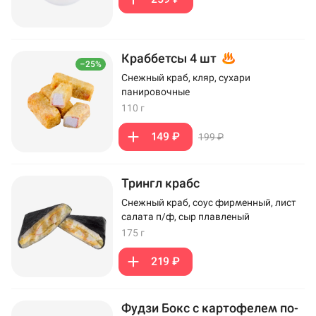
Краббетсы 4 шт
–25%
Снежный краб, кляр, сухари
панировочные
110 г
149 ₽
199 ₽
Трингл крабс
Снежный краб, соус фирменный, лист
салата п/ф, сыр плавленый
175 г
219 ₽
Фудзи Бокс с картофелем по-