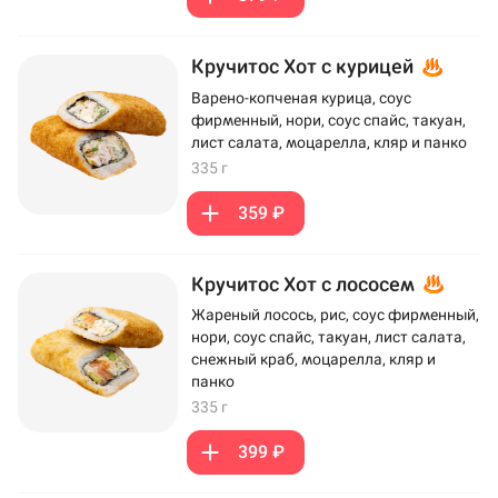
Кручитос Хот с курицей
Варено-копченая курица, соус
фирменный, нори, соус спайс, такуан,
лист салата, моцарелла, кляр и панко
335 г
359 ₽
Кручитос Хот с лососем
Жареный лосось, рис, соус фирменный,
нори, соус спайс, такуан, лист салата,
снежный краб, моцарелла, кляр и
панко
335 г
399 ₽