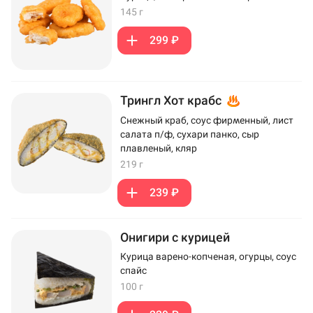
145 г
299 ₽
Трингл Хот крабс
Снежный краб, соус фирменный, лист
салата п/ф, сухари панко, сыр
плавленый, кляр
219 г
239 ₽
Онигири с курицей
Курица варено-копченая, огурцы, соус
спайс
100 г