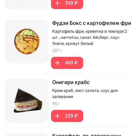
359 ₽
Фудзи Бокс с картофелем фри
Картофель фри, креветка в темпуре 2
шт., наггетсы, салат Айсберг, соус
Унаги, кунжут белый
207 г
469 ₽
Онигири крабс
Крем-краб, лист салата, соус для
запекания
95 г
229 ₽
Картофель по-деревенски