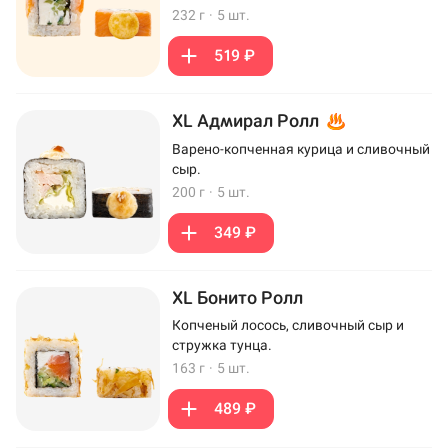
232 г
·
5 шт.
519 ₽
XL Адмирал Ролл
Варено-копченная курица и сливочный
сыр.
200 г
·
5 шт.
349 ₽
XL Бонито Ролл
Копченый лосось, сливочный сыр и
стружка тунца.
163 г
·
5 шт.
489 ₽