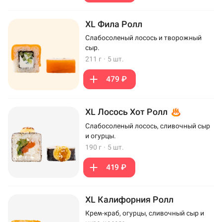
XL Фила Ролл
Слабосоленый лосось и творожный
сыр.
211 г
·
5 шт.
479 ₽
XL Лосось Хот Ролл
Слабосоленый лосось, сливочный сыр
и огурцы.
190 г
·
5 шт.
419 ₽
XL Калифорния Ролл
Крем-краб, огурцы, сливочный сыр и