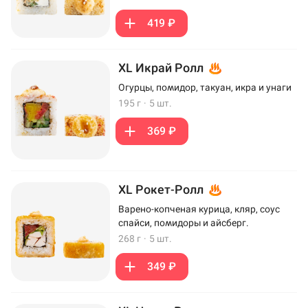
419 ₽
XL Икрай Ролл
Огурцы, помидор, такуан, икра и унаги
195 г
·
5 шт.
369 ₽
XL Рокет-Ролл
Варено-копченая курица, кляр, соус
спайси, помидоры и айсберг.
268 г
·
5 шт.
349 ₽