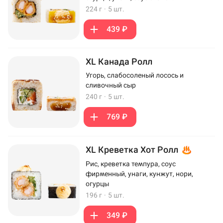
224 г
·
5 шт.
439 ₽
XL Канада Ролл
Угорь, слабосоленый лосось и
сливочный сыр
240 г
·
5 шт.
769 ₽
XL Креветка Хот Ролл
Рис, креветка темпура, соус
фирменный, унаги, кунжут, нори,
огурцы
196 г
·
5 шт.
349 ₽