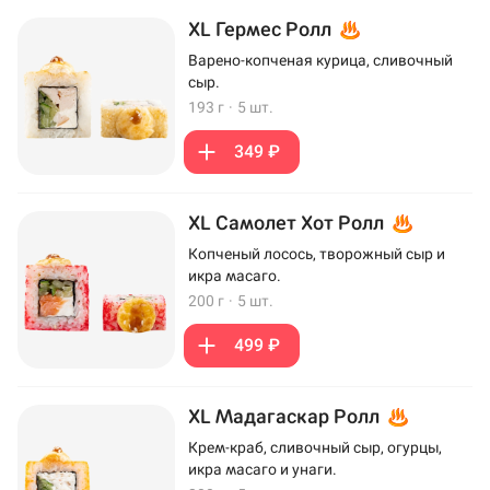
XL Гермес Ролл
Варено-копченая курица, сливочный
сыр.
193 г
·
5 шт.
349 ₽
XL Самолет Хот Ролл
Копченый лосось, творожный сыр и
икра масаго.
200 г
·
5 шт.
499 ₽
XL Мадагаскар Ролл
Крем-краб, сливочный сыр, огурцы,
икра масаго и унаги.