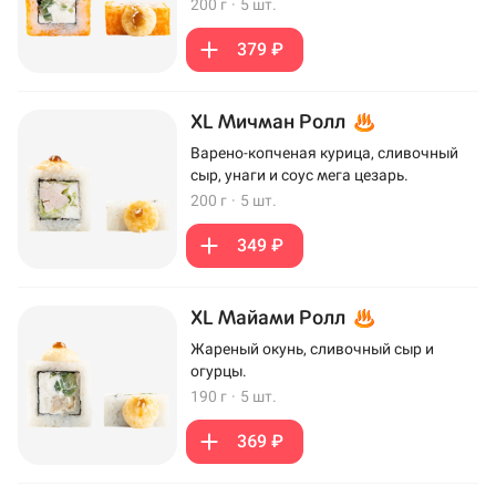
200 г
·
5 шт.
379 ₽
XL Мичман Ролл
Варено-копченая курица, сливочный
сыр, унаги и соус мега цезарь.
200 г
·
5 шт.
349 ₽
XL Майами Ролл
Жареный окунь, сливочный сыр и
огурцы.
190 г
·
5 шт.
369 ₽