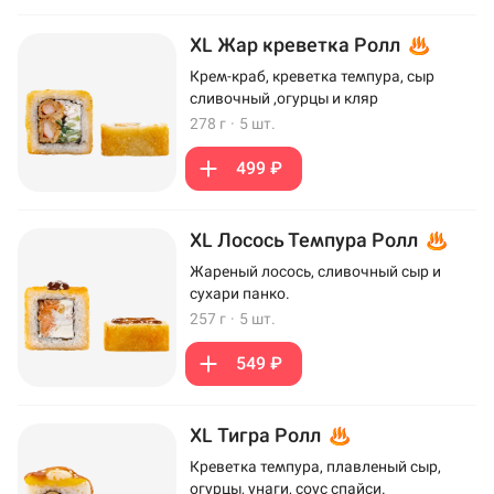
XL Жар креветка Ролл
Крем-краб, креветка темпура, сыр
сливочный ,огурцы и кляр
278 г
·
5 шт.
499 ₽
XL Лосось Темпура Ролл
Жареный лосось, сливочный сыр и
сухари панко.
257 г
·
5 шт.
549 ₽
XL Тигра Ролл
Креветка темпура, плавленый сыр,
огурцы, унаги, соус спайси.