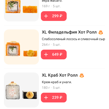
икра масаго.
169 г
·
5 шт.
299 ₽
XL Филадельфия Хот Ролл
Слабосоленый лосось и сливочный сыр
264 г
·
5 шт.
649 ₽
XL Краб Хот Ролл
Крем-краб и унаги.
180 г
·
5 шт.
239 ₽