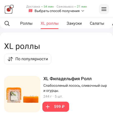
Доставка
~ 54 мин
·
Самовывоз
~ 21 мин
Выбрать способ получения
L сеты
Роллы
XL роллы
Закуски
Салаты
XL роллы
По популярности
XL Филадельфия Ролл
Слабосоленый лосось, сливочный сыр
и огурцы.
244 г
·
5 шт.
599 ₽