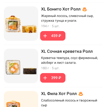
XL Бонито Хот Ролл
Жареный лосось, сливочный сыр,
стружка тунца и унаги.
194 г
·
5 шт.
459 ₽
XL Сочная креветка Ролл
Креветка темпура, соус фирменный,
айсберг и лист салата.
180 г
·
5 шт.
399 ₽
XL Фила Хот Ролл
Слабосоленый лосось и творожный
сыр