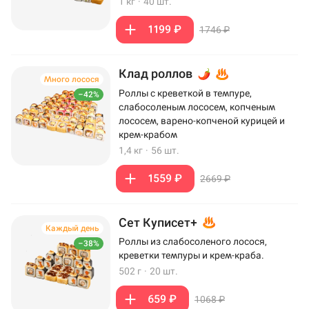
1 кг
·
40 шт.
1199 ₽
1746 ₽
Клад роллов
Много лосося
Роллы с креветкой в темпуре,
–42%
слабосоленым лососем, копченым
лососем, варено-копченой курицей и
крем-крабом
1,4 кг
·
56 шт.
1559 ₽
2669 ₽
Сет Куписет+
Каждый день
Роллы из слабосоленого лосося,
–38%
креветки темпуры и крем-краба.
502 г
·
20 шт.
659 ₽
1068 ₽