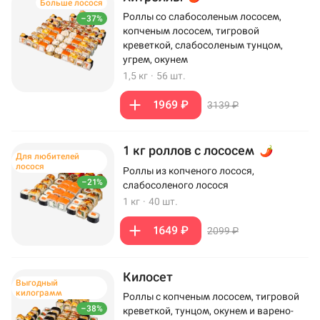
Больше лосося
Роллы со слабосоленым лососем,
–37%
копченым лососем, тигровой
креветкой, слабосоленым тунцом,
угрем, окунем
1,5 кг
·
56 шт.
1969 ₽
3139 ₽
1 кг роллов с лососем
Для любителей
лосося
Роллы из копченого лосося,
–21%
слабосоленого лосося
1 кг
·
40 шт.
1649 ₽
2099 ₽
Килосет
Выгодный
килограмм
Роллы с копченым лососем, тигровой
–38%
креветкой, тунцом, окунем и варено-