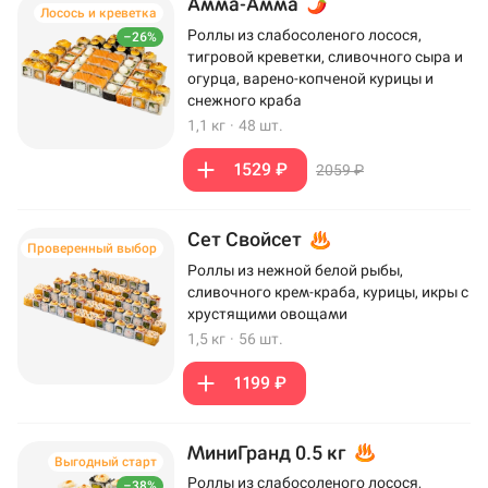
Амма-Амма
Лосось и креветка
Роллы из слабосоленого лосося,
–26%
тигровой креветки, сливочного сыра и
огурца, варено-копченой курицы и
снежного краба
1,1 кг
·
48 шт.
1529 ₽
2059 ₽
Сет Свойсет
Проверенный выбор
Роллы из нежной белой рыбы,
сливочного крем-краба, курицы, икры с
хрустящими овощами
1,5 кг
·
56 шт.
1199 ₽
МиниГранд 0.5 кг
Выгодный старт
Роллы из слабосоленого лосося,
–38%