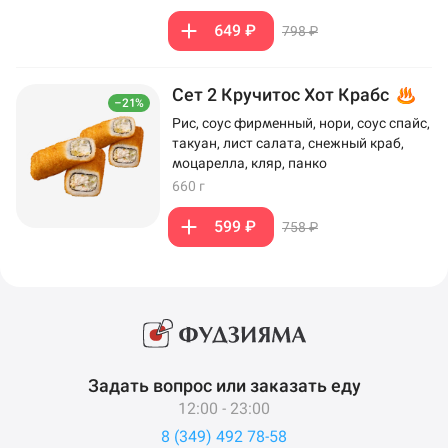
649 ₽
798 ₽
Сет 2 Кручитос Хот Крабс
–21%
Рис, соус фирменный, нори, соус спайс,
такуан, лист салата, снежный краб,
моцарелла, кляр, панко
660 г
599 ₽
758 ₽
Задать вопрос или заказать еду
12:00 - 23:00
8 (349) 492 78-58