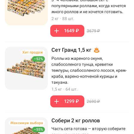
популярными роллами, когда хочется
много роллов и не хочется готовить.
2 кг
·
88 шт.
1649 ₽
3679 ₽
Сет Гранд 1,5 кг
Хит продаж
Роллы из жареного окуня,
–52%
слабосоленого тунца, креветки
темпуры, слабосоленого лосося, крем-
краба, варено-копченой курицы и
такуана.
1,5 кг
·
64 шт.
1299 ₽
2690 ₽
Собери 2 кг роллов
Максимум выбора
Часть сета готова — вторую соберите
–55%