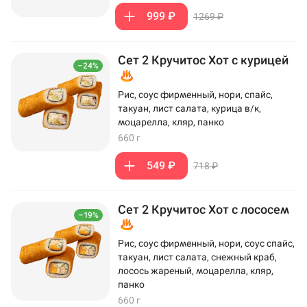
999 ₽
1269 ₽
Сет 2 Кручитос Хот с курицей
–24%
Рис, соус фирменный, нори, спайс,
такуан, лист салата, курица в/к,
моцарелла, кляр, панко
660 г
549 ₽
718 ₽
Сет 2 Кручитос Хот с лососем
–19%
Рис, соус фирменный, нори, соус спайс,
такуан, лист салата, снежный краб,
лосось жареный, моцарелла, кляр,
панко
660 г