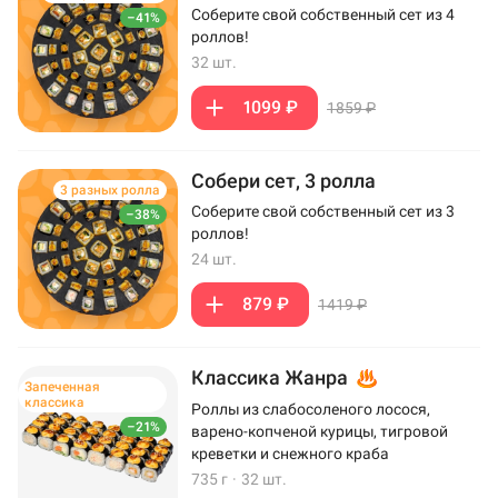
Соберите свой собственный сет из 4
–41%
роллов!
32 шт.
1099 ₽
1859 ₽
Собери сет, 3 ролла
3 разных ролла
Соберите свой собственный сет из 3
–38%
роллов!
24 шт.
879 ₽
1419 ₽
Классика Жанра
Запеченная
классика
Роллы из слабосоленого лосося,
–21%
варено-копченой курицы, тигровой
креветки и снежного краба
735 г
·
32 шт.