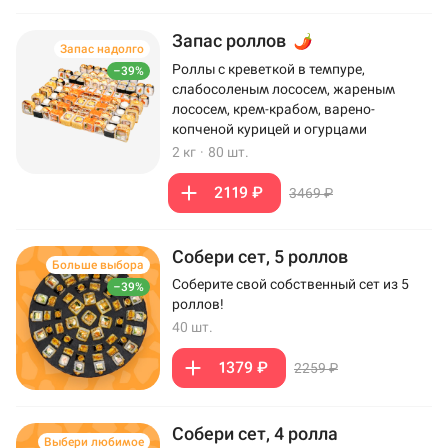
Запас роллов
Запас надолго
Роллы с креветкой в темпуре,
–39%
слабосоленым лососем, жареным
лососем, крем-крабом, варено-
копченой курицей и огурцами
2 кг
·
80 шт.
2119 ₽
3469 ₽
Собери сет, 5 роллов
Больше выбора
Соберите свой собственный сет из 5
–39%
роллов!
40 шт.
1379 ₽
2259 ₽
Собери сет, 4 ролла
Выбери любимое