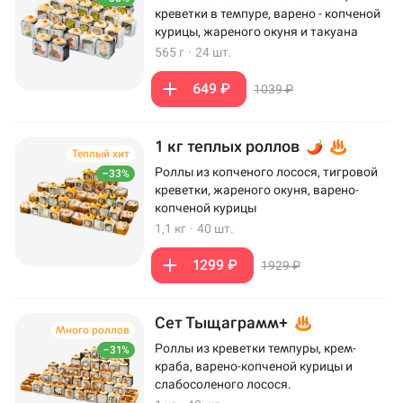
креветки в темпуре, варено - копченой
курицы, жареного окуня и такуана
565 г
·
24 шт.
649 ₽
1039 ₽
1 кг теплых роллов
Теплый хит
Роллы из копченого лосося, тигровой
–33%
креветки, жареного окуня, варено-
копченой курицы
1,1 кг
·
40 шт.
1299 ₽
1929 ₽
Сет Тыщаграмм+
Много роллов
Роллы из креветки темпуры, крем-
–31%
краба, варено-копченой курицы и
слабосоленого лосося.