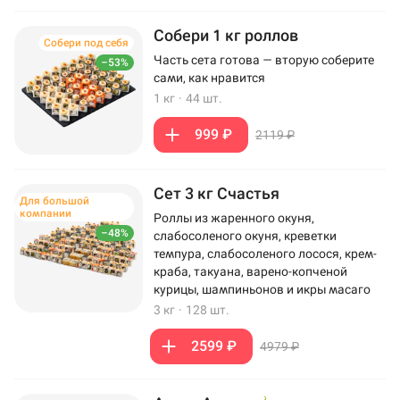
Собери 1 кг роллов
Собери под себя
Часть сета готова — вторую соберите
–53%
сами, как нравится
1 кг
·
44 шт.
999 ₽
2119 ₽
Сет 3 кг Счастья
Для большой
компании
Роллы из жаренного окуня,
–48%
слабосоленого окуня, креветки
темпура, слабосоленого лосося, крем-
краба, такуана, варено-копченой
курицы, шампиньонов и икры масаго
3 кг
·
128 шт.
2599 ₽
4979 ₽