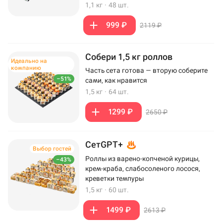
1,1 кг
·
48 шт.
999 ₽
2119 ₽
Собери 1,5 кг роллов
Идеально на
компанию
Часть сета готова — вторую соберите
–51%
сами, как нравится
1,5 кг
·
64 шт.
1299 ₽
2650 ₽
СетGPT+
Выбор гостей
Роллы из варено-копченой курицы,
–43%
крем-краба, слабосоленого лосося,
креветки темпуры
1,5 кг
·
60 шт.
1499 ₽
2613 ₽