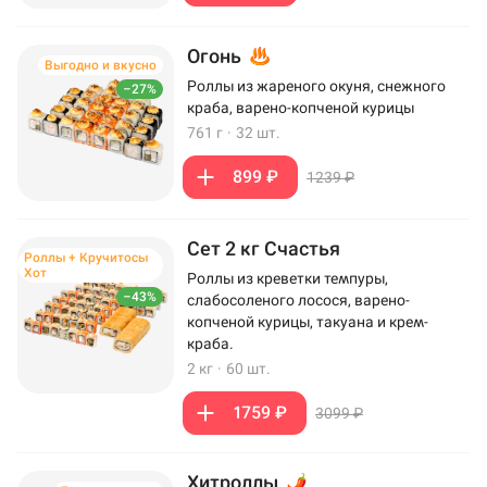
Огонь
Выгодно и вкусно
Роллы из жареного окуня, снежного
–27%
краба, варено-копченой курицы
761 г
·
32 шт.
899 ₽
1239 ₽
Сет 2 кг Счастья
Роллы + Кручитосы
Хот
Роллы из креветки темпуры,
–43%
слабосоленого лосося, варено-
копченой курицы, такуана и крем-
краба.
2 кг
·
60 шт.
1759 ₽
3099 ₽
Хитроллы