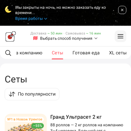
Мы закрыты на ночь, но можно заказать еду ко
времени...
Время работы
Доставка
~ 50 мин
·
Самовывоз
~ 16 мин
Выбрать способ получения
ии
На компанию
Сеты
Готовая еда
XL сеты
Сеты
По популярности
Гранд Ультрасет 2 кг
№1 в Новом Уренгое
88 роллов — 2 кг роллов на компанию
–55%
3–4 человека. Большой сет с