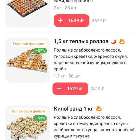
сами, как нравится
2 кг
·
88 шт.
1649 ₽
3679 ₽
1,5 кг теплых роллов
Горячий фаворит
Роллы из слабосоленого лосося,
–37%
тигровой креветки, жареного окуня,
варено-копченой курицы, снежного
краба
1,5 кг
·
56 шт.
1529 ₽
2419 ₽
КилоГранд 1 кг
Топ за свои деньги
Роллы из слабосоленого лосося,
–53%
креветки в темпуре, жареного окуня ,
слабосоленого тунца, варено-копчёной
курицы и такуана