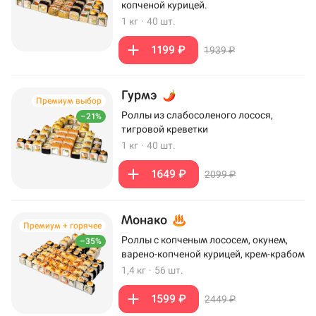
копченой курицей.
1 кг
·
40 шт.
1199 ₽
1939 ₽
Гурмэ
Премиум выбор
Роллы из слабосоленого лосося,
–21%
тигровой креветки
1 кг
·
40 шт.
1649 ₽
2099 ₽
Монако
Премиум + горячее
Роллы с копченым лососем, окунем,
–35%
варено-копченой курицей, крем-крабом
1,4 кг
·
56 шт.
1599 ₽
2449 ₽