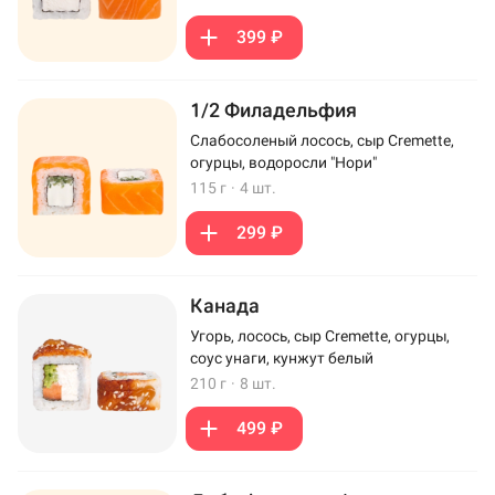
399 ₽
1/2 Филадельфия
Слабосоленый лосось, сыр Cremette,
огурцы, водоросли "Нори"
115 г
·
4 шт.
299 ₽
Канада
Угорь, лосось, сыр Cremette, огурцы,
соус унаги, кунжут белый
210 г
·
8 шт.
499 ₽