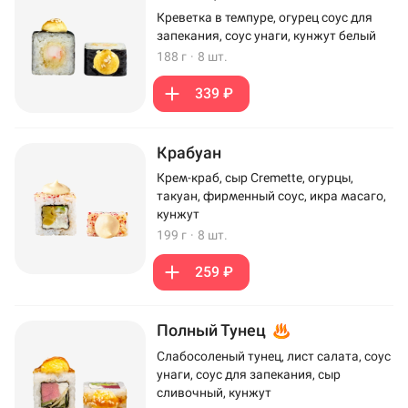
Креветка в темпуре, огурец соус для
запекания, соус унаги, кунжут белый
188 г
·
8 шт.
339 ₽
Крабуан
Крем-краб, сыр Cremette, огурцы,
такуан, фирменный соус, икра масаго,
кунжут
199 г
·
8 шт.
259 ₽
Полный Тунец
Слабосоленый тунец, лист салата, соус
унаги, соус для запекания, сыр
сливочный, кунжут