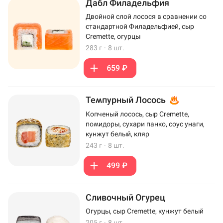
Дабл Филадельфия
Двойной слой лосося в сравнении со
стандартной Филадельфией, сыр
Cremette, огурцы
283 г
·
8 шт.
659 ₽
Темпурный Лосось
Копченый лосось, сыр Cremette,
помидоры, сухари панко, соус унаги,
кунжут белый, кляр
243 г
·
8 шт.
499 ₽
Сливочный Огурец
Огурцы, сыр Cremette, кунжут белый
205 г
·
8 шт.