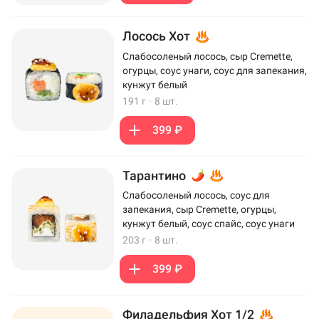
Лосось Хот
Слабосоленый лосось, сыр Cremette,
огурцы, соус унаги, соус для запекания,
кунжут белый
191 г
·
8 шт.
399 ₽
Тарантино
Слабосоленый лосось, соус для
запекания, сыр Cremette, огурцы,
кунжут белый, соус спайс, соус унаги
203 г
·
8 шт.
399 ₽
Филадельфия Хот 1/2