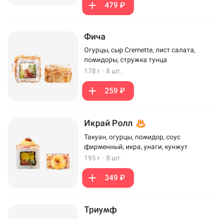
479 ₽
Фича
Огурцы, сыр Cremette, лист салата,
помидоры, стружка тунца
178 г
·
8 шт.
259 ₽
Икрай Ролл
Такуан, огурцы, помидор, соус
фирменный, икра, унаги, кунжут
195 г
·
8 шт.
349 ₽
Триумф