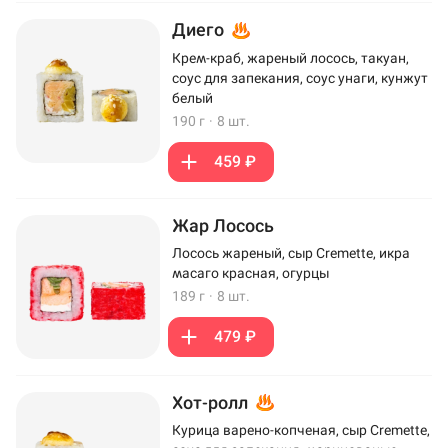
Диего
Крем-краб, жареный лосось, такуан,
соус для запекания, соус унаги, кунжут
белый
190 г
·
8 шт.
459 ₽
Жар Лосось
Лосось жареный, сыр Cremette, икра
масаго красная, огурцы
189 г
·
8 шт.
479 ₽
Хот-ролл
Курица варено-копченая, сыр Cremette,