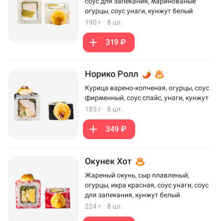
соус для запекания, маринованые
огурцы, соус унаги, кунжут белый
190 г
·
8 шт.
319 ₽
Норико Ролл
Курица варено-копченая, огурцы, соус
фирменный, соус спайс, унаги, кунжут
185 г
·
8 шт.
349 ₽
Окунек Хот
Жареный окунь, сыр плавленый,
огурцы, икра красная, соус унаги, соус
для запекания, кунжут белый
224 г
·
8 шт.