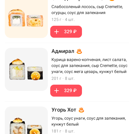
Слабосоленый лосось, сыр Cremette,
огурцы, соус для запекания
125 г
·
4 шт.
329 ₽
Адмирал
Курица варено-копченая, лист салата,
соус для запекания, сыр Cremette, соус
унаги, соус мега цезарь, кунжут белый
201 г
·
8 шт.
329 ₽
Угорь Хот
Угорь, соус унаги, соус для запекания,
кунжут белый
181 г
·
8 шт.