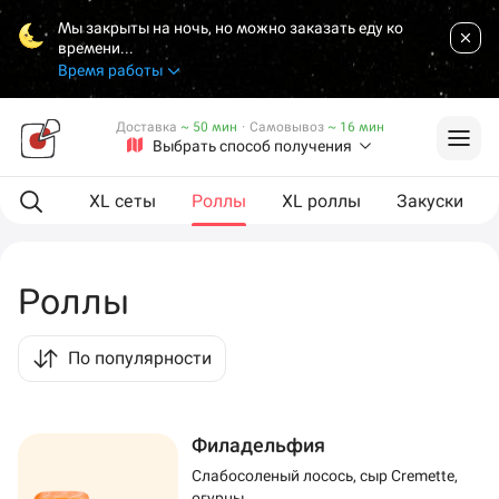
Мы закрыты на ночь, но можно заказать еду ко
времени...
Время работы
Доставка
~ 50 мин
·
Самовывоз
~ 16 мин
Выбрать способ получения
ая еда
XL сеты
Роллы
XL роллы
Закуски
Роллы
По популярности
Филадельфия
Слабосоленый лосось, сыр Cremette,
огурцы