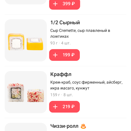
399 ₽
1/2 Сырный
Сыр Cremette, сыр плавленый в
ломтиках
93 г
·
4 шт.
199 ₽
Краффл
Крем-краб, соус фирменный, айсберг,
икра масаго, кунжут
159 г
·
8 шт.
219 ₽
Чиззи-ролл