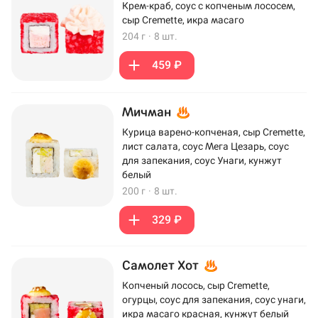
Крем-краб, соус с копченым лососем,
сыр Cremette, икра масаго
204 г
·
8 шт.
459 ₽
Мичман
Курица варено-копченая, сыр Cremette,
лист салата, соус Мега Цезарь, соус
для запекания, соус Унаги, кунжут
белый
200 г
·
8 шт.
329 ₽
Самолет Хот
Копченый лосось, сыр Cremette,
огурцы, соус для запекания, соус унаги,
икра масаго красная, кунжут белый