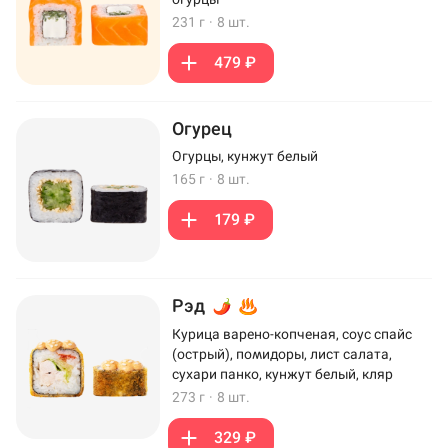
231 г
·
8 шт.
479 ₽
Огурец
Огурцы, кунжут белый
165 г
·
8 шт.
179 ₽
Рэд
Курица варено-копченая, соус спайс
(острый), помидоры, лист салата,
сухари панко, кунжут белый, кляр
273 г
·
8 шт.
329 ₽