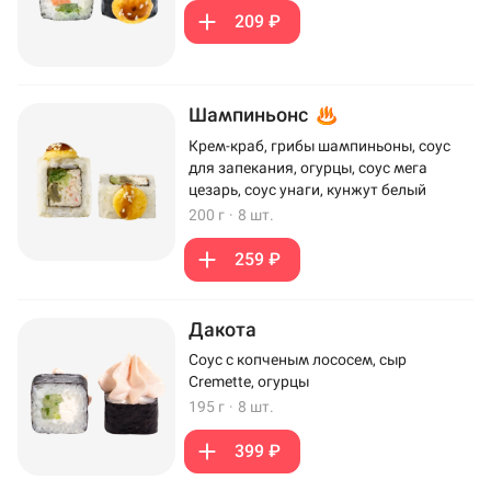
209 ₽
Шампиньонс
Крем-краб, грибы шампиньоны, соус
для запекания, огурцы, соус мега
цезарь, соус унаги, кунжут белый
200 г
·
8 шт.
259 ₽
Дакота
Соус с копченым лососем, сыр
Cremette, огурцы
195 г
·
8 шт.
399 ₽