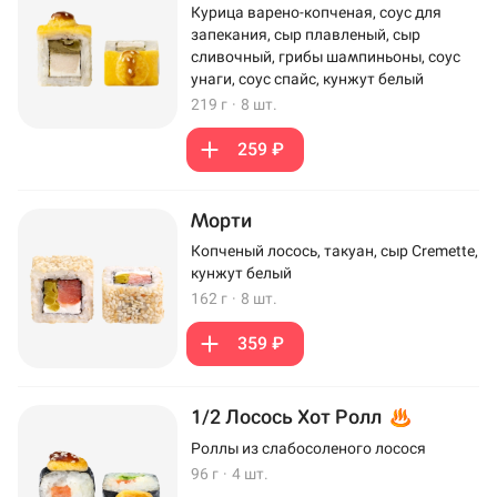
Курица варено-копченая, соус для
запекания, сыр плавленый, сыр
сливочный, грибы шампиньоны, соус
унаги, соус спайс, кунжут белый
219 г
·
8 шт.
259 ₽
Морти
Копченый лосось, такуан, сыр Cremette,
кунжут белый
162 г
·
8 шт.
359 ₽
1/2 Лосось Хот Ролл
Роллы из слабосоленого лосося
96 г
·
4 шт.