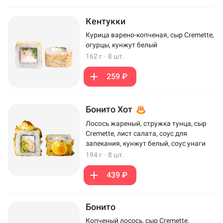
Кентукки
Курица варено-копченая, сыр Cremette,
огурцы, кунжут белый
162 г
·
8 шт.
259 ₽
Бонито Хот
Лосось жареный, стружка тунца, сыр
Cremette, лист салата, соус для
запекания, кунжут белый, соус унаги
194 г
·
8 шт.
439 ₽
Бонито
Копченый лосось, сыр Cremette,