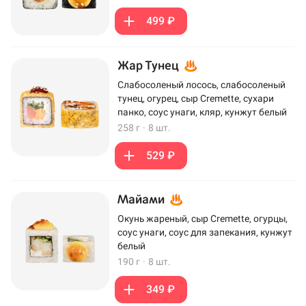
499 ₽
Жар Тунец
Слабосоленый лосось, слабосоленый
тунец, огурец, сыр Cremette, сухари
панко, соус унаги, кляр, кунжут белый
258 г
·
8 шт.
529 ₽
Майами
Окунь жареный, сыр Cremette, огурцы,
соус унаги, соус для запекания, кунжут
белый
190 г
·
8 шт.
349 ₽