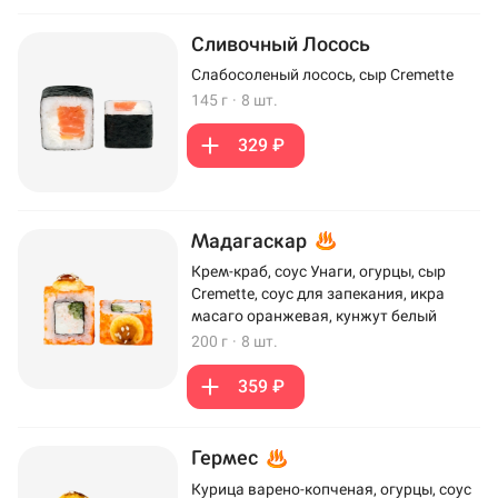
Сливочный Лосось
Слабосоленый лосось, сыр Cremette
145 г
·
8 шт.
329 ₽
Мадагаскар
Крем-краб, соус Унаги, огурцы, сыр
Cremette, соус для запекания, икра
масаго оранжевая, кунжут белый
200 г
·
8 шт.
359 ₽
Гермес
Курица варено-копченая, огурцы, соус