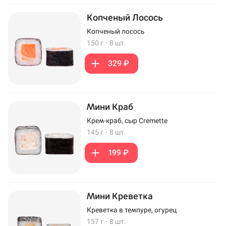
Копченый Лосось
Копченый лосось
150 г
·
8 шт.
329 ₽
Мини Краб
Крем-краб, сыр Cremette
145 г
·
8 шт.
199 ₽
Мини Креветка
Креветка в темпуре, огурец
157 г
·
8 шт.