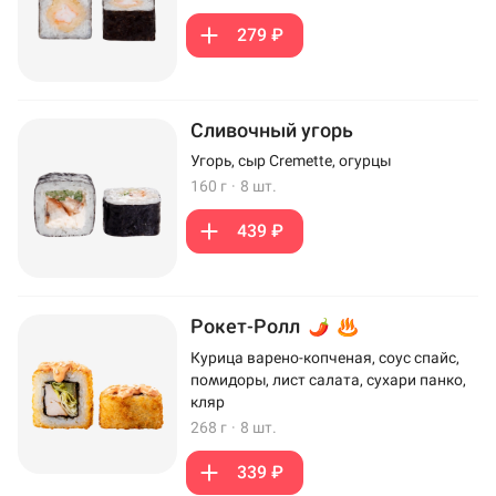
279 ₽
Сливочный угорь
Угорь, сыр Cremette, огурцы
160 г
·
8 шт.
439 ₽
Рокет-Ролл
Курица варено-копченая, соус спайс,
помидоры, лист салата, сухари панко,
кляр
268 г
·
8 шт.
339 ₽