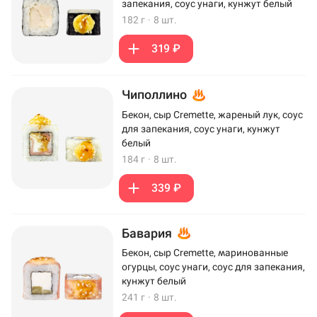
запекания, соус унаги, кунжут белый
182 г
·
8 шт.
319 ₽
Чиполлино
Бекон, сыр Cremette, жареный лук, соус
для запекания, соус унаги, кунжут
белый
184 г
·
8 шт.
339 ₽
Бавария
Бекон, сыр Cremette, маринованные
огурцы, соус унаги, соус для запекания,
кунжут белый
241 г
·
8 шт.