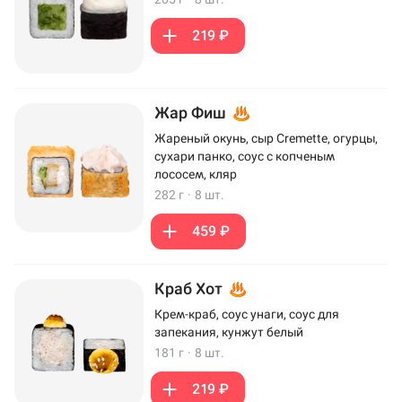
219 ₽
Жар Фиш
Жареный окунь, сыр Cremette, огурцы,
сухари панко, соус с копченым
лососем, кляр
282 г
·
8 шт.
459 ₽
Краб Хот
Крем-краб, соус унаги, соус для
запекания, кунжут белый
181 г
·
8 шт.
219 ₽