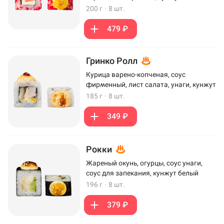
200 г
·
8 шт.
479 ₽
Гринко Ролл
Курица варено-копченая, соус
фирменный, лист салата, унаги, кунжут
185 г
·
8 шт.
349 ₽
Рокки
Жареный окунь, огурцы, соус унаги,
соус для запекания, кунжут белый
196 г
·
8 шт.
379 ₽