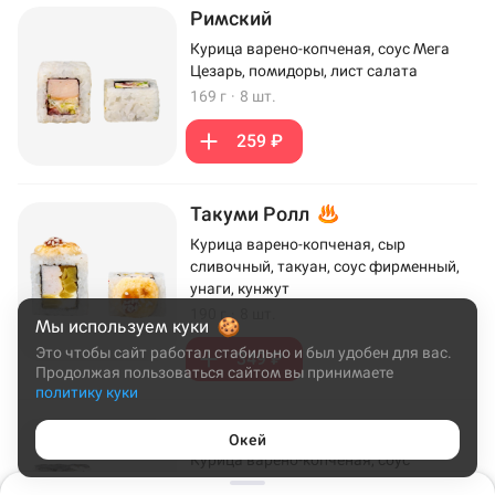
Римский
Курица варено-копченая, соус Мега
Цезарь, помидоры, лист салата
169 г
·
8 шт.
259 ₽
Такуми Ролл
Курица варено-копченая, сыр
сливочный, такуан, соус фирменный,
унаги, кунжут
190 г
·
8 шт.
Мы используем куки
Это чтобы сайт работал стабильно и был удобен для вас.
349 ₽
Продолжая пользоваться сайтом вы принимаете
политику куки
Кранчикен
Окей
Курица варено-копченая, соус
фирменный, айсберг