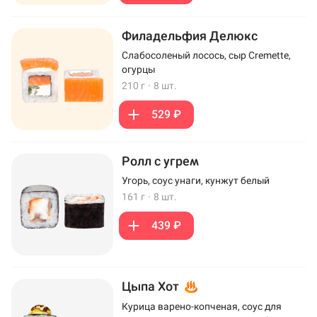
Филадельфия Делюкс
Слабосоленый лосось, сыр Cremette,
огурцы
210 г
·
8 шт.
529 ₽
Ролл с угрем
Угорь, соус унаги, кунжут белый
161 г
·
8 шт.
439 ₽
Цыпа Хот
Курица варено-копченая, соус для