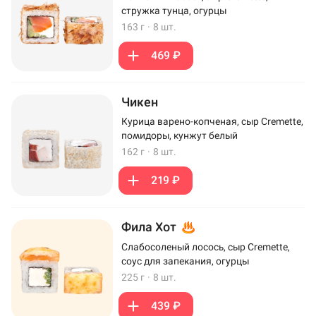
стружка тунца, огурцы
163 г
·
8 шт.
469 ₽
Чикен
Курица варено-копченая, сыр Cremette,
помидоры, кунжут белый
162 г
·
8 шт.
219 ₽
Фила Хот
Слабосоленый лосось, сыр Cremette,
соус для запекания, огурцы
225 г
·
8 шт.
439 ₽