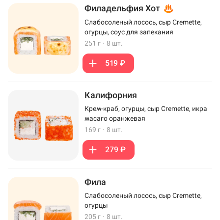
Филадельфия Хот
Слабосоленый лосось, сыр Cremette,
огурцы, соус для запекания
251 г
·
8 шт.
519 ₽
Калифорния
Крем-краб, огурцы, сыр Cremette, икра
масаго оранжевая
169 г
·
8 шт.
279 ₽
Фила
Слабосоленый лосось, сыр Cremette,
огурцы
205 г
·
8 шт.