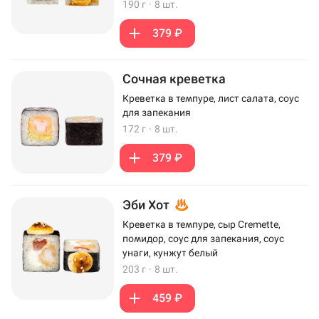
190 г
·
8 шт.
379 ₽
Сочная креветка
Креветка в темпуре, лист салата, соус
для запекания
172 г
·
8 шт.
379 ₽
Эби Хот
Креветка в темпуре, сыр Cremette,
помидор, соус для запекания, соус
унаги, кунжут белый
203 г
·
8 шт.
459 ₽