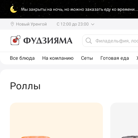
Мы закрыты на ночь, но можно заказать еду ко времени..
Новый Уренгой
С 12:00 до 23:00
Все блюда
На компанию
Сеты
Готовая еда
Роллы