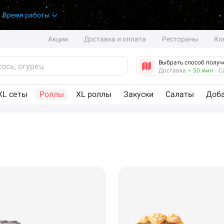
.
Время работы
Акции
Доставка и оплата
Рестораны
Ко
Выбрать способ получ
Доставка
~ 50 мин
·
С
XL сеты
Роллы
XL роллы
Закуски
Салаты
Доб