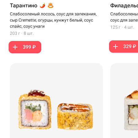
Стерлитамак
Тарантино
Филадельф
Слабосоленый лосось, соус для запекания,
Слабосоленый
Темрюк
сыр Cremette, огурцы, кунжут белый, соус
соус для зап
спайс, соус унаги
125 г
·
4 шт.
Уфа
203 г
·
8 шт.
Чебоксары
329 ₽
399 ₽