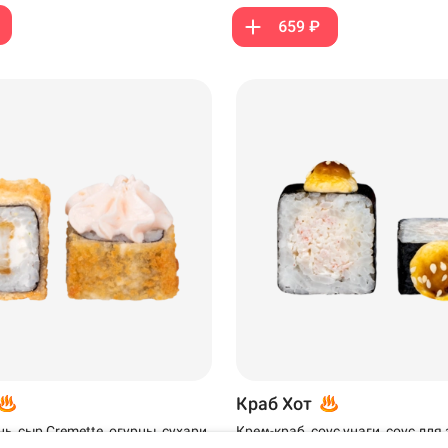
659 ₽
Новый Уренгой
Самовывоз
Новый Уренгой
Краб Хот
, сыр Cremette, огурцы, сухари
Крем-краб, соус унаги, соус для