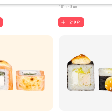
 копченым лососем, кляр
кунжут белый
181 г
·
8 шт.
219 ₽
199 ₽
299 ₽