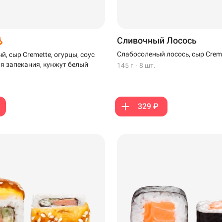
Сливочный Лосось
Слабосоленый лосось, сыр Crem
, сыр Cremette, огурцы, соус
ля запекания, кунжут белый
145 г
·
8 шт.
329 ₽