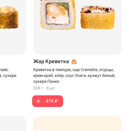
Жар Креветка
пайс
Креветка в темпуре, сыр Cremette, огурцы,
а, сухари
крем-краб, кляр, соус Унаги, кунжут белый,
сухари Панко
269 г
·
8 шт.
479 ₽