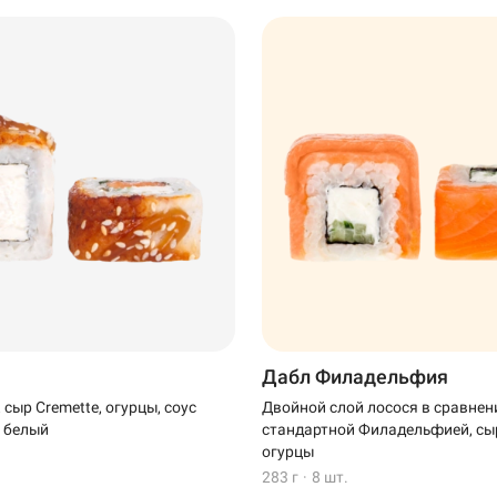
Дабл Филадельфия
, сыр Cremette, огурцы, соус
Двойной слой лосося в сравнен
т белый
стандартной Филадельфией, сыр
огурцы
283 г
·
8 шт.