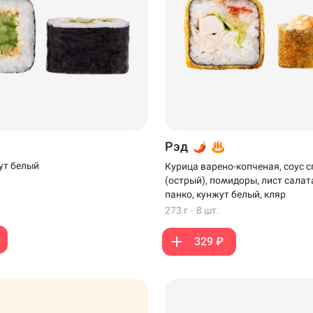
Рэд
ут белый
Курица варено-копченая, соус с
(острый), помидоры, лист салат
панко, кунжут белый, кляр
273 г
·
8 шт.
329 ₽