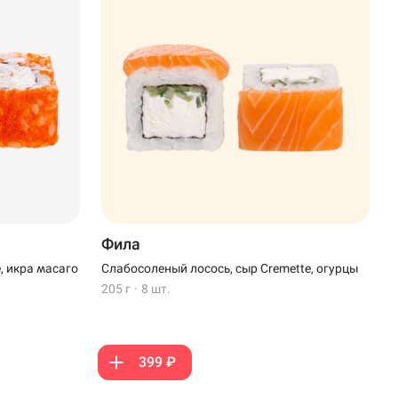
Фила
, икра масаго
Слабосоленый лосось, сыр Cremette, огурцы
205 г
·
8 шт.
399 ₽