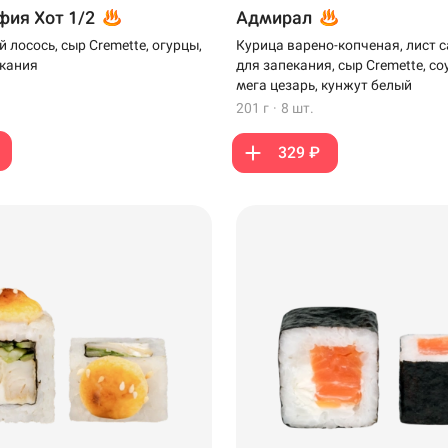
ия Хот 1/2
Адмирал
 лосось, сыр Cremette, огурцы,
Курица варено-копченая, лист с
екания
для запекания, сыр Cremette, соу
мега цезарь, кунжут белый
201 г
·
8 шт.
329 ₽