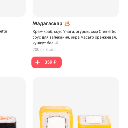
Мадагаскар
ette
Крем-краб, соус Унаги, огурцы, сыр Cremette,
соус для запекания, икра масаго оранжевая,
кунжут белый
200 г
·
8 шт.
359 ₽