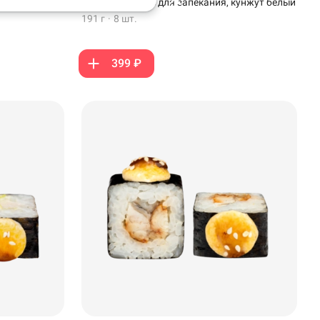
соус унаги, соус для запекания, кунжут белый
191 г
·
8 шт.
399 ₽