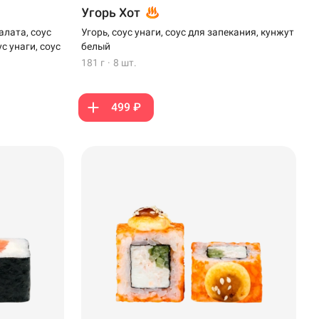
Угорь Хот
алата, соус
Угорь, соус унаги, соус для запекания, кунжут
с унаги, соус
белый
181 г
·
8 шт.
499 ₽