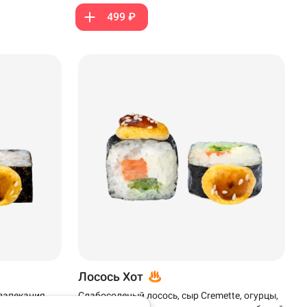
499 ₽
Лосось Хот
 запекания,
Слабосоленый лосось, сыр Cremette, огурцы,