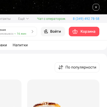
нтакты
Ещё
Чат с оператором
8 (349) 492 78-58
ения
Войти
Корзина
амовывоз
~ 16 мин
авки
Напитки
По популярности