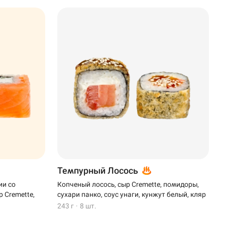
Темпурный Лосось
ии со
Копченый лосось, сыр Cremette, помидоры,
 Cremette,
сухари панко, соус унаги, кунжут белый, кляр
243 г
·
8 шт.