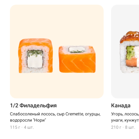
1/2 Филадельфия
Канада
Слабосоленый лосось, сыр Cremette, огурцы,
Угорь, лосось
водоросли "Нори"
унаги, кунжу
115 г
·
4 шт.
210 г
·
8 шт.