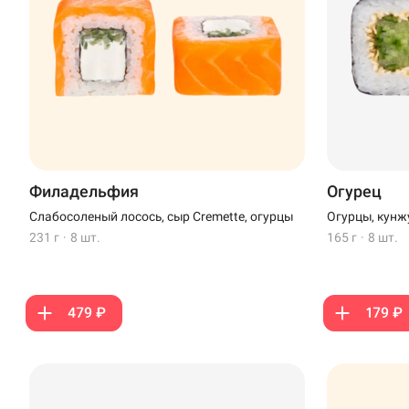
Филадельфия
Огурец
Слабосоленый лосось, сыр Cremette, огурцы
Огурцы, кунж
231 г
·
8 шт.
165 г
·
8 шт.
479 ₽
179 ₽