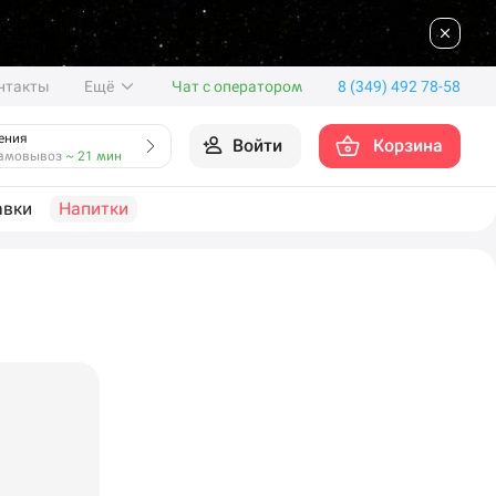
нтакты
Ещё
Чат с оператором
8 (349) 492 78-58
ения
Войти
Корзина
амовывоз
~ 21 мин
авки
Напитки