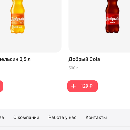
Новый Уренгой
ельсин 0,5 л
Добрый Cola
500 г
129 ₽
за
О компании
Работа у нас
Контакты
199 ₽
299 ₽