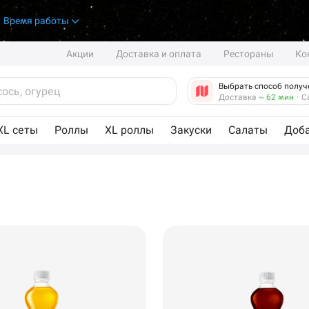
.
Время работы
Акции
Доставка и оплата
Рестораны
Ко
Выбрать способ получ
Доставка
~ 62 мин
·
С
XL сеты
Роллы
XL роллы
Закуски
Салаты
Доб
Новый Уренгой
Самовывоз