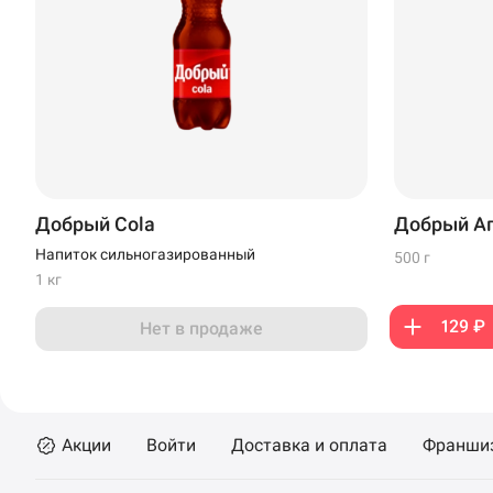
Уфа
Иглино
ул. Губкина, 19 · 
Нагаево
Пермь
Анапа
Добрый Cola
Добрый Ап
Напиток сильногазированный
Иглино
500 г
1 кг
Ижевск
129 ₽
Нет в продаже
Крымск
Кудрово
Акции
Войти
Доставка и оплата
Франши
Нагаево