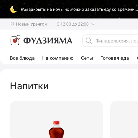
Мы закрыты на ночь, но можно заказать еду ко времени..
Новый Уренгой
С 12:00 до 22:00
Все блюда
На компанию
Сеты
Готовая еда
Напитки
Доставка