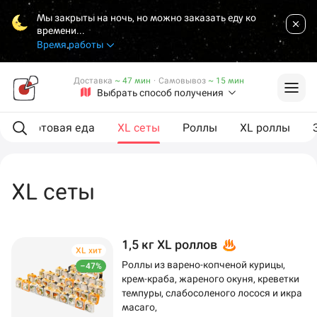
Мы закрыты на ночь, но можно заказать еду ко
времени...
Время работы
Доставка
~ 47 мин
·
Самовывоз
~ 15 мин
Выбрать способ получения
ы
Готовая еда
XL сеты
Роллы
XL роллы
XL сеты
1,5 кг XL роллов
XL хит
Роллы из варено-копченой курицы,
–47%
крем-краба, жареного окуня, креветки
темпуры, слабосоленого лосося и икра
масаго,