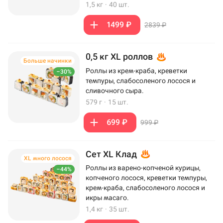
1,5 кг
·
40 шт.
1499 ₽
2839 ₽
0,5 кг XL роллов
Больше начинки
Роллы из крем-краба, креветки
–30%
темпуры, слабосоленого лосося и
сливочного сыра.
579 г
·
15 шт.
699 ₽
999 ₽
Сет XL Клад
XL много лосося
Роллы из варено-копченой курицы,
–44%
копченого лосося, креветки темпуры,
крем-краба, слабосоленого лосося и
икры масаго.
1,4 кг
·
35 шт.