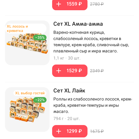
1559 ₽
2780 ₽
Сет XL Амма-амма
XL лосось и
креветка
Варено-копченая курица,
–35%
слабосоленый лосось, креветки в
темпуре, крем-краба, сливочный сыр,
плавленный сыр и икра масаго.
1,1 кг
·
30 шт.
1529 ₽
2349 ₽
Сет XL Лайк
XL выбор гостей
Роллы из слабосоленого лосося, крем-
–22%
краба, креветки-темпуры и икры
масаго.
794 г
·
20 шт.
1299 ₽
1675 ₽