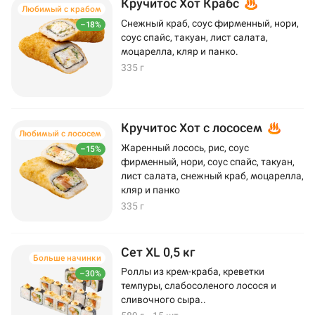
Кручитос Хот Крабс
Любимый с крабом
Снежный краб, соус фирменный, нори,
–18%
соус спайс, такуан, лист салата,
моцарелла, кляр и панко.
335 г
Кручитос Хот с лососем
Любимый с лососем
Жаренный лосось, рис, соус
–15%
фирменный, нори, соус спайс, такуан,
лист салата, снежный краб, моцарелла,
кляр и панко
335 г
Сет XL 0,5 кг
Больше начинки
Роллы из крем-краба, креветки
–30%
темпуры, слабосоленого лосося и
сливочного сыра..