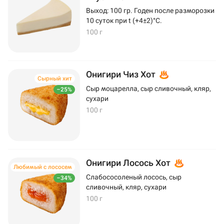
Выход: 100 гр. Годен после разморозки
10 суток при t (+4±2)°C.
100 г
Онигири Чиз Хот
Сырный хит
Сыр моцарелла, сыр сливочный, кляр,
–25%
сухари
100 г
Онигири Лосось Хот
Любимый с лососем
Слабососоленый лосось, сыр
–34%
сливочный, кляр, сухари
100 г