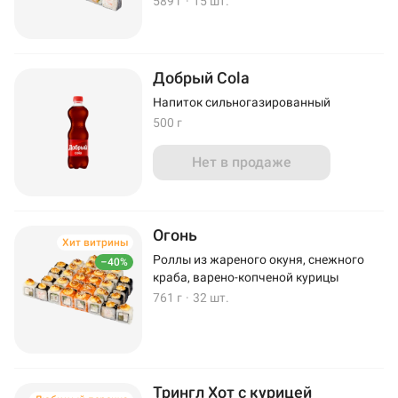
589 г
·
15 шт.
Добрый Cola
Напиток сильногазированный
500 г
Нет в продаже
Огонь
Хит витрины
Роллы из жареного окуня, снежного
–40%
краба, варено-копченой курицы
761 г
·
32 шт.
Трингл Хот с курицей