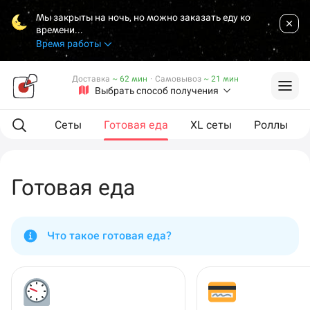
Мы закрыты на ночь, но можно заказать еду ко
времени...
Время работы
Доставка
~ 62 мин
·
Самовывоз
~ 21 мин
Выбрать способ получения
мпанию
Сеты
Готовая еда
XL сеты
Роллы
Готовая еда
Что такое готовая еда?