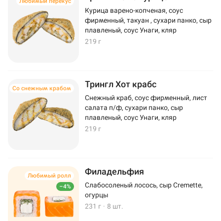
Любимый перекус
Курица варено-копченая, соус
фирменный, такуан , сухари панко, сыр
плавленый, соус Унаги, кляр
219 г
Трингл Хот крабс
Со снежным крабом
Снежный краб, соус фирменный, лист
салата п/ф, сухари панко, сыр
плавленый, соус Унаги, кляр
219 г
Филадельфия
Любимый ролл
Слабосоленый лосось, сыр Cremette,
–4%
огурцы
231 г
·
8 шт.