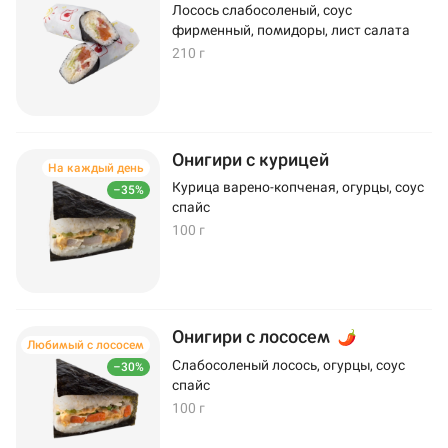
Лосось слабосоленый, соус
фирменный, помидоры, лист салата
210 г
Онигири с курицей
На каждый день
Курица варено-копченая, огурцы, соус
–35%
спайс
100 г
Онигири с лососем
Любимый с лососем
Слабосоленый лосось, огурцы, соус
–30%
спайс
100 г