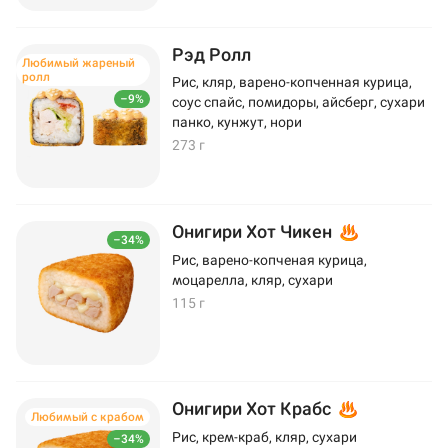
Рэд Ролл
Любимый жареный
ролл
Рис, кляр, варено-копченная курица,
–9%
соус спайс, помидоры, айсберг, сухари
панко, кунжут, нори
273 г
Онигири Хот Чикен
–34%
Рис, варено-копченая курица,
моцарелла, кляр, сухари
115 г
Онигири Хот Крабс
Любимый с крабом
Рис, крем-краб, кляр, сухари
–34%