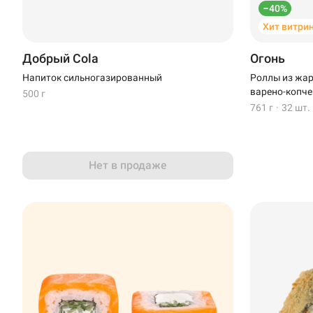
–40%
Хит витри
Добрый Cola
Огонь
Напиток сильногазированный
Роллы из жар
варено-копче
500 г
761 г
·
32 шт.
Нет в продаже