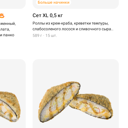
Больше начинки
Сет XL 0,5 кг
Роллы из крем-краба, креветки темпуры,
рменный,
слабосоленого лосося и сливочного сыра..
алата,
 и панко
589 г
·
15 шт.