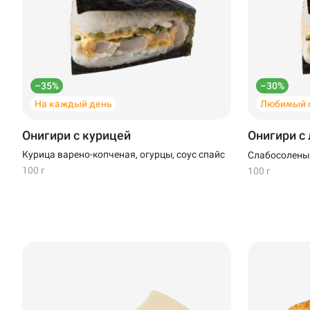
Новороссийск
Новый Уренгой
Пермь
–35%
–30%
На каждый день
Любимый с
Салават
Онигири с курицей
Онигири с
Стерлитамак
Курица варено-копченая, огурцы, соус спайс
Слабосоленый
100 г
100 г
Темрюк
Уфа
Чебоксары