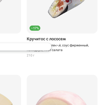
–17%
Кручитос с лососем
соус
Лосось слабосоленый, соус фирменный,
помидоры, лист салата
210 г