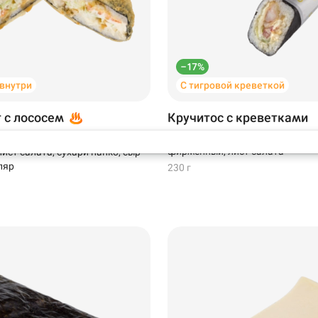
Самовывоз
–17%
Новый Уренгой
 внутри
С тигровой креветкой
т с лососем
Кручитос с креветками
Креветки в темпуре, помидоры, 
 лосось, крем-краб, соус
фирменный, лист салата
ист салата, сухари панко, сыр
ляр
230 г
199 ₽
299 ₽