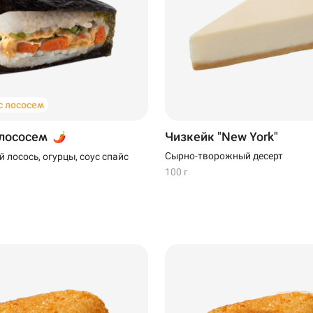
 лососем
 лососем
Чизкейк "New York"
Сырно-творожный десерт
 лосось, огурцы, соус спайс
100 г