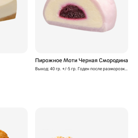
Пирожное Моти Черная Смородина
Выход: 40 гр. +/-5 гр. Годен после разморозки
24 часа при температуре (+2+4)°C