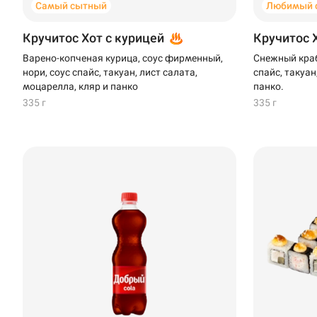
Самый сытный
Любимый 
Кручитос Хот с курицей
Кручитос 
Варено-копченая курица, соус фирменный,
Снежный краб
нори, соус спайс, такуан, лист салата,
спайс, такуан
моцарелла, кляр и панко
панко.
335 г
335 г