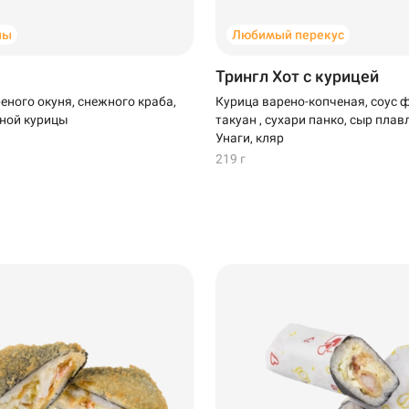
ны
Любимый перекус
Трингл Хот с курицей
еного окуня, снежного краба,
Курица варено-копченая, соус 
ной курицы
такуан , сухари панко, сыр плав
Унаги, кляр
219 г
Новый Уренгой