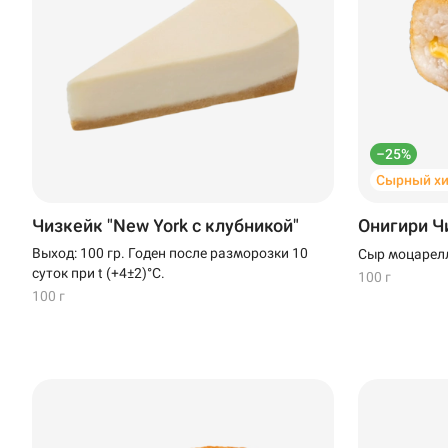
–25%
Сырный хи
Чизкейк "New York с клубникой"
Онигири Ч
Выход: 100 гр. Годен после разморозки 10
Сыр моцарелл
суток при t (+4±2)°C.
100 г
100 г