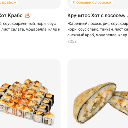
с крабом
Любимый с лососем
Хот Крабс
Кручитос Хот с лососем
, соус фирменный, нори, соус
Жаренный лосось, рис, соус фи
, лист салата, моцарелла, кляр и
нори, соус спайс, такуан, лист с
снежный краб, моцарелла, кляр
335 г