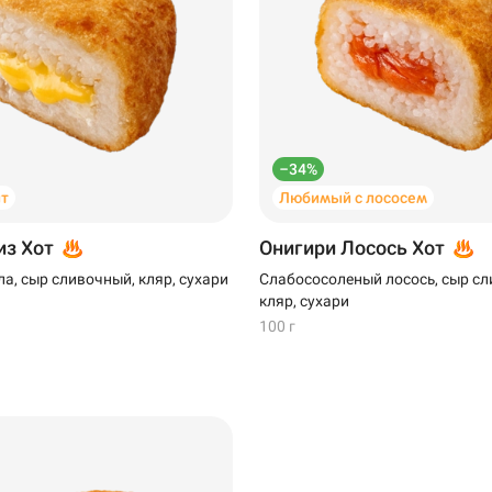
–34%
т
Любимый с лососем
из Хот
Онигири Лосось Хот
а, сыр сливочный, кляр, сухари
Слабососоленый лосось, сыр сл
кляр, сухари
100 г