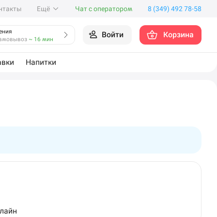
нтакты
Ещё
Чат с оператором
8 (349) 492 78-58
ения
Войти
Корзина
амовывоз
~ 16 мин
авки
Напитки
нлайн