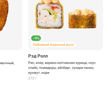
–9%
Любимый жареный ролл
Рэд Ролл
Рис, кляр, варено-копченная курица, соус
ивочный,
спайс, помидоры, айсберг, сухари панко,
кунжут, нори
273 г