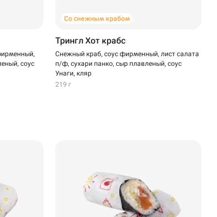
Со снежным крабом
Трингл Хот крабс
фирменный,
Снежный краб, соус фирменный, лист салата
леный, соус
п/ф, сухари панко, сыр плавленый, соус
Унаги, кляр
219 г