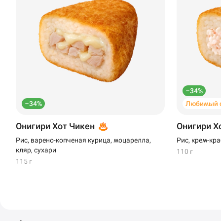
–34%
–34%
Любимый 
Онигири Хот Чикен
Онигири Х
Рис, варено-копченая курица, моцарелла,
Рис, крем-кра
кляр, сухари
110 г
115 г