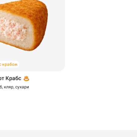
с крабом
от Крабс
б, кляр, сухари