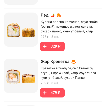
Рэд
Курица варено-копченая, соус спайс
(острый), помидоры, лист салата,
сухари панко, кунжут белый, кляр
273 г
·
8 шт.
329 ₽
Жар Креветка
Креветка в темпуре, сыр Cremette,
огурцы, крем-краб, кляр, соус Унаги,
кунжут белый, сухари Панко
269 г
·
8 шт.
479 ₽