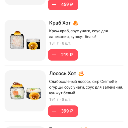
459 ₽
Краб Хот
Крем-краб, соус унаги, соус для
запекания, кунжут белый
181 г
·
8 шт.
219 ₽
Лосось Хот
Слабосоленый лосось, сыр Cremette,
огурцы, соус унаги, соус для запекания,
кунжут белый
191 г
·
8 шт.
399 ₽