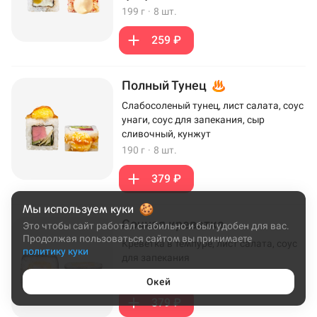
199 г
·
8 шт.
259 ₽
Полный Тунец
Слабосоленый тунец, лист салата, соус
унаги, соус для запекания, сыр
сливочный, кунжут
190 г
·
8 шт.
379 ₽
Мы используем куки
Сочная креветка
Это чтобы сайт работал стабильно и был удобен для вас.
Продолжая пользоваться сайтом вы принимаете
Креветка в темпуре, лист салата, соус
политику куки
для запекания
172 г
·
8 шт.
Окей
379 ₽