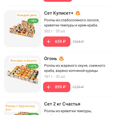
Сет Куписет+
Каждый день
Роллы из слабосоленого лосося,
–38%
креветки темпуры и крем-краба.
502 г
·
20 шт.
659 ₽
1068 ₽
Огонь
Выгодно и вкусно
Роллы из жареного окуня, снежного
–27%
краба, варено-копченой курицы
761 г
·
32 шт.
899 ₽
1239 ₽
Сет 2 кг Счастья
Роллы + Кручитосы
Хот
Роллы из креветки темпуры,