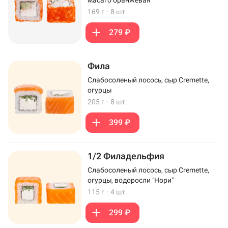
169 г
·
8 шт.
279 ₽
Фила
Слабосоленый лосось, сыр Cremette,
огурцы
205 г
·
8 шт.
399 ₽
1/2 Филадельфия
Слабосоленый лосось, сыр Cremette,
огурцы, водоросли "Нори"
115 г
·
4 шт.
299 ₽