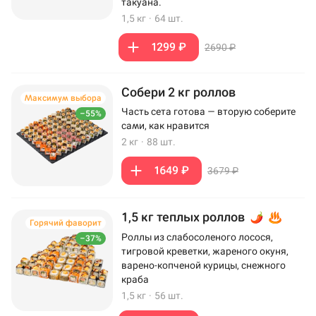
такуана.
1,5 кг
·
64 шт.
1299 ₽
2690 ₽
Собери 2 кг роллов
Максимум выбора
Часть сета готова — вторую соберите
–55%
сами, как нравится
2 кг
·
88 шт.
1649 ₽
3679 ₽
1,5 кг теплых роллов
Горячий фаворит
Роллы из слабосоленого лосося,
–37%
тигровой креветки, жареного окуня,
варено-копченой курицы, снежного
краба
1,5 кг
·
56 шт.