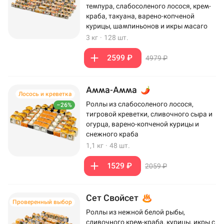
темпура, слабосоленого лосося, крем-
краба, такуана, варено-копченой
курицы, шампиньонов и икры масаго
3 кг
·
128 шт.
2599 ₽
4979 ₽
Амма-Амма
Лосось и креветка
Роллы из слабосоленого лосося,
–26%
тигровой креветки, сливочного сыра и
огурца, варено-копченой курицы и
снежного краба
1,1 кг
·
48 шт.
1529 ₽
2059 ₽
Сет Свойсет
Проверенный выбор
Роллы из нежной белой рыбы,
сливочного крем-краба, курицы, икры с