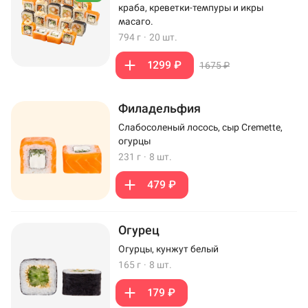
краба, креветки-темпуры и икры
масаго.
794 г
·
20 шт.
1299 ₽
1675 ₽
Филадельфия
Слабосоленый лосось, сыр Cremette,
огурцы
231 г
·
8 шт.
479 ₽
Огурец
Огурцы, кунжут белый
165 г
·
8 шт.
179 ₽