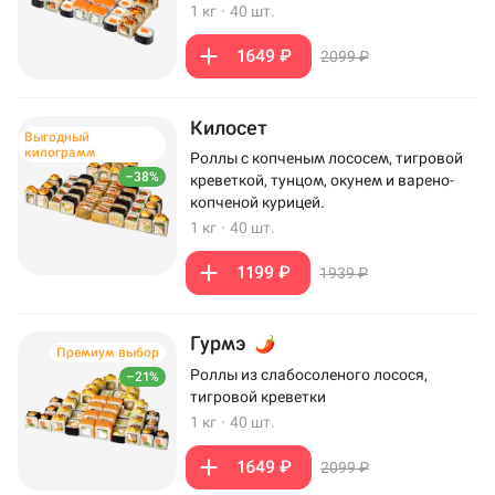
1 кг
·
40 шт.
1649 ₽
2099 ₽
Килосет
Выгодный
килограмм
Роллы с копченым лососем, тигровой
–38%
креветкой, тунцом, окунем и варено-
копченой курицей.
1 кг
·
40 шт.
1199 ₽
1939 ₽
Гурмэ
Премиум выбор
Роллы из слабосоленого лосося,
–21%
тигровой креветки
1 кг
·
40 шт.
1649 ₽
2099 ₽