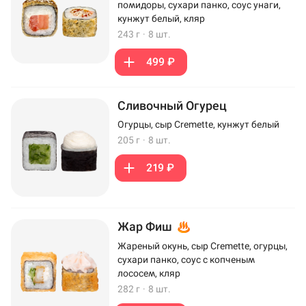
помидоры, сухари панко, соус унаги,
кунжут белый, кляр
243 г
·
8 шт.
499 ₽
Сливочный Огурец
Огурцы, сыр Cremette, кунжут белый
205 г
·
8 шт.
219 ₽
Жар Фиш
Жареный окунь, сыр Cremette, огурцы,
сухари панко, соус с копченым
лососем, кляр
282 г
·
8 шт.