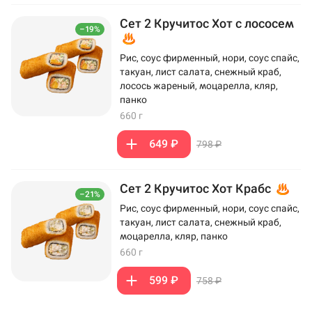
Сет 2 Кручитос Хот с лососем
–19%
Рис, соус фирменный, нори, соус спайс,
такуан, лист салата, снежный краб,
лосось жареный, моцарелла, кляр,
панко
660 г
649 ₽
798 ₽
Сет 2 Кручитос Хот Крабс
–21%
Рис, соус фирменный, нори, соус спайс,
такуан, лист салата, снежный краб,
моцарелла, кляр, панко
660 г
599 ₽
758 ₽