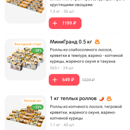
хрустящими овощами
1,5 кг
·
56 шт.
1199 ₽
МиниГранд 0.5 кг
Выгодный старт
Роллы из слабосоленого лосося,
–38%
креветки в темпуре, варено - копченой
курицы, жареного окуня и такуана
565 г
·
24 шт.
649 ₽
1039 ₽
1 кг теплых роллов
Теплый хит
Роллы из копченого лосося, тигровой
–33%
креветки, жареного окуня, варено-
копченой курицы
1,1 кг
·
40 шт.