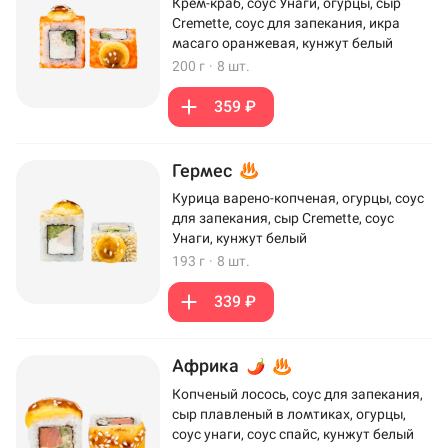
Крем-краб, соус Унаги, огурцы, сыр
Cremette, соус для запекания, икра
масаго оранжевая, кунжут белый
200 г
·
8 шт.
359 ₽
Гермес
Курица варено-копченая, огурцы, соус
для запекания, сыр Cremette, соус
Унаги, кунжут белый
193 г
·
8 шт.
339 ₽
Африка
Копченый лосось, соус для запекания,
сыр плавленый в ломтиках, огурцы,
соус унаги, соус спайс, кунжут белый