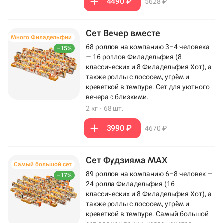
4490 ₽
5628 ₽
Сет Вечер вместе
Много Филадельфии
68 роллов на компанию 3–4 человека
–15%
— 16 роллов Филадельфия (8
классических и 8 Филадельфия Хот), а
также роллы с лососем, угрём и
креветкой в темпуре. Сет для уютного
вечера с близкими.
2 кг
·
68 шт.
3990 ₽
4670 ₽
Сет Фудзияма MAX
Самый большой сет
89 роллов на компанию 6–8 человек —
–17%
24 ролла Филадельфия (16
классических и 8 Филадельфия Хот), а
также роллы с лососем, угрём и
креветкой в темпуре. Самый большой