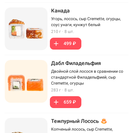
Канада
Угорь, лосось, сыр Cremette, огурцы,
соус унаги, кунжут белый
210 г
·
8 шт.
499 ₽
Дабл Филадельфия
Двойной слой лосося в сравнении со
стандартной Филадельфией, сыр
Cremette, огурцы
283 г
·
8 шт.
659 ₽
Темпурный Лосось
Копченый лосось, сыр Cremette,