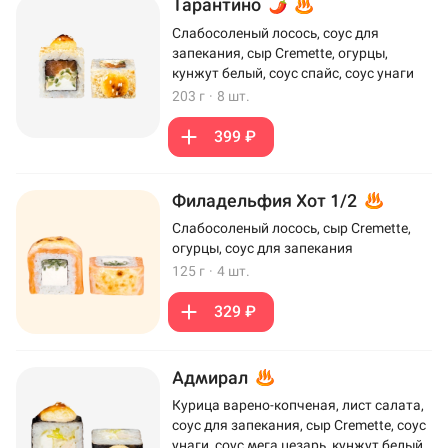
Тарантино
Слабосоленый лосось, соус для
запекания, сыр Cremette, огурцы,
кунжут белый, соус спайс, соус унаги
203 г
·
8 шт.
399 ₽
Филадельфия Хот 1/2
Слабосоленый лосось, сыр Cremette,
огурцы, соус для запекания
125 г
·
4 шт.
329 ₽
Адмирал
Курица варено-копченая, лист салата,
соус для запекания, сыр Cremette, соус
унаги, соус мега цезарь, кунжут белый