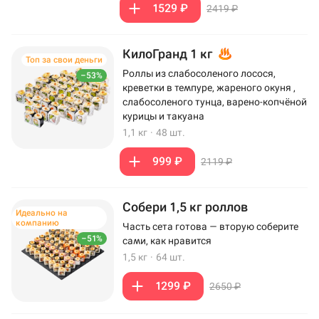
1529 ₽
2419 ₽
КилоГранд 1 кг
Топ за свои деньги
Роллы из слабосоленого лосося,
–53%
креветки в темпуре, жареного окуня ,
слабосоленого тунца, варено-копчёной
курицы и такуана
1,1 кг
·
48 шт.
999 ₽
2119 ₽
Собери 1,5 кг роллов
Идеально на
компанию
Часть сета готова — вторую соберите
–51%
сами, как нравится
1,5 кг
·
64 шт.
1299 ₽
2650 ₽