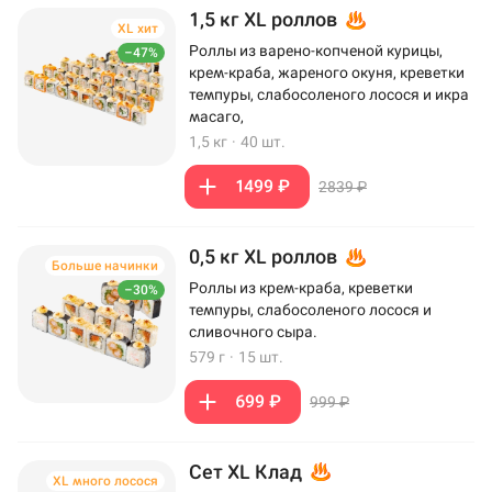
1,5 кг XL роллов
XL хит
Роллы из варено-копченой курицы,
–47%
крем-краба, жареного окуня, креветки
темпуры, слабосоленого лосося и икра
масаго,
1,5 кг
·
40 шт.
1499 ₽
2839 ₽
0,5 кг XL роллов
Больше начинки
Роллы из крем-краба, креветки
–30%
темпуры, слабосоленого лосося и
сливочного сыра.
579 г
·
15 шт.
699 ₽
999 ₽
Сет XL Клад
XL много лосося