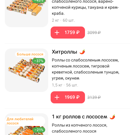
–43%
слабосоленого лосося, варено-
копченой курицы, такуана и крем-
краба.
2 кг
·
60 шт.
1759 ₽
3099 ₽
Хитроллы
Больше лосося
Роллы со слабосоленым лососем,
–37%
копченым лососем, тигровой
креветкой, слабосоленым тунцом,
угрем, окунем
1,5 кг
·
56 шт.
1969 ₽
3139 ₽
1 кг роллов с лососем
Для любителей
лосося
Роллы из копченого лосося,
–21%
слабосоленого лосося