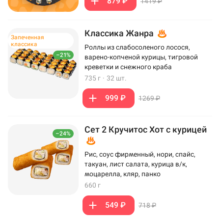
879 ₽
1419 ₽
Классика Жанра
Запеченная
классика
Роллы из слабосоленого лосося,
–21%
варено-копченой курицы, тигровой
креветки и снежного краба
735 г
·
32 шт.
999 ₽
1269 ₽
Сет 2 Кручитос Хот с курицей
–24%
Рис, соус фирменный, нори, спайс,
такуан, лист салата, курица в/к,
моцарелла, кляр, панко
660 г
549 ₽
718 ₽