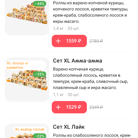
Роллы из варено-копченой курицы,
–44%
копченого лосося, креветки темпуры,
крем-краба, слабосоленого лосося и
икры масаго.
1,4 кг
·
35 шт.
1559 ₽
2780 ₽
Сет XL Амма-амма
XL лосось и
креветка
Варено-копченая курица,
–35%
слабосоленый лосось, креветки в
темпуре, крем-краба, сливочный сыр,
плавленный сыр и икра масаго.
1,1 кг
·
30 шт.
1529 ₽
2349 ₽
Сет XL Лайк
XL выбор гостей
Роллы из слабосоленого лосося, крем-
–22%