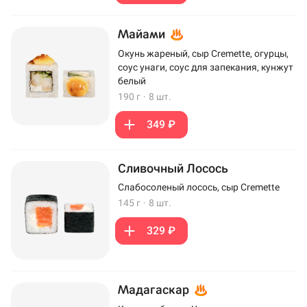
Майами
Окунь жареный, сыр Cremette, огурцы,
соус унаги, соус для запекания, кунжут
белый
190 г
·
8 шт.
349 ₽
Сливочный Лосось
Слабосоленый лосось, сыр Cremette
145 г
·
8 шт.
329 ₽
Мадагаскар