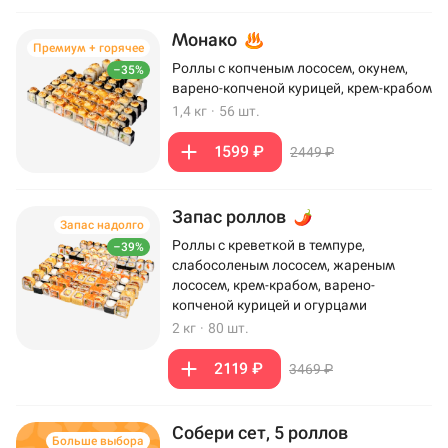
Монако
Премиум + горячее
Роллы с копченым лососем, окунем,
–35%
варено-копченой курицей, крем-крабом
1,4 кг
·
56 шт.
1599 ₽
2449 ₽
Запас роллов
Запас надолго
Роллы с креветкой в темпуре,
–39%
слабосоленым лососем, жареным
лососем, крем-крабом, варено-
копченой курицей и огурцами
2 кг
·
80 шт.
2119 ₽
3469 ₽
Собери сет, 5 роллов
Больше выбора