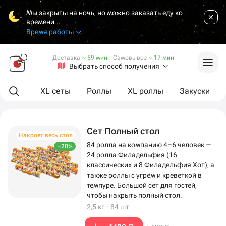
Мы закрыты на ночь, но можно заказать еду ко
времени...
Время работы
Доставка
~ 59 мин
·
Самовывоз
~ 17 мин
Выбрать способ получения
ая еда
XL сеты
Роллы
XL роллы
Закуски
Сет Полный стол
Накроет весь стол
84 ролла на компанию 4–6 человек —
–20%
24 ролла Филадельфия (16
классических и 8 Филадельфия Хот), а
также роллы с угрём и креветкой в
темпуре. Большой сет для гостей,
чтобы накрыть полный стол.
2,5 кг
·
84 шт.