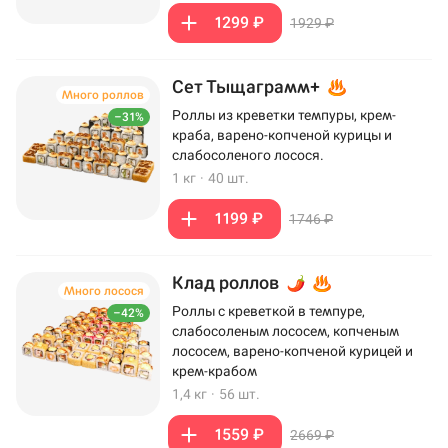
1299 ₽
1929 ₽
Сет Тыщаграмм+
Много роллов
Роллы из креветки темпуры, крем-
–31%
краба, варено-копченой курицы и
слабосоленого лосося.
1 кг
·
40 шт.
1199 ₽
1746 ₽
Клад роллов
Много лосося
Роллы с креветкой в темпуре,
–42%
слабосоленым лососем, копченым
лососем, варено-копченой курицей и
крем-крабом
1,4 кг
·
56 шт.
1559 ₽
2669 ₽