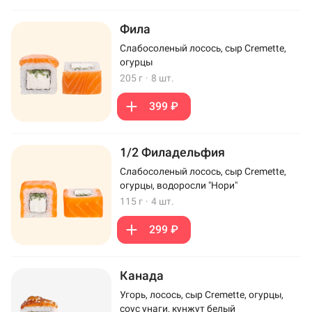
Фила
Слабосоленый лосось, сыр Cremette,
огурцы
205 г
·
8 шт.
399 ₽
1/2 Филадельфия
Слабосоленый лосось, сыр Cremette,
огурцы, водоросли "Нори"
115 г
·
4 шт.
299 ₽
Канада
Угорь, лосось, сыр Cremette, огурцы,
соус унаги, кунжут белый