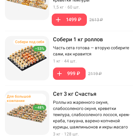
креветки темпуры
1,5 кг
·
60 шт.
1499 ₽
2613 ₽
Собери 1 кг роллов
Собери под себя
Часть сета готова — вторую соберите
–53%
сами, как нравится
1 кг
·
44 шт.
999 ₽
2119 ₽
Сет 3 кг Счастья
Для большой
компании
Роллы из жаренного окуня,
–48%
слабосоленого окуня, креветки
темпура, слабосоленого лосося, крем-
краба, такуана, варено-копченой
курицы, шампиньонов и икры масаго
3 кг
·
128 шт.