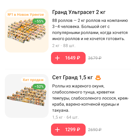
Гранд Ультрасет 2 кг
№1 в Новом Уренгое
88 роллов — 2 кг роллов на компанию
–55%
3–4 человека. Большой сет с
популярными роллами, когда хочется
много роллов и не хочется готовить.
2 кг
·
88 шт.
1649 ₽
3679 ₽
Сет Гранд 1,5 кг
Хит продаж
Роллы из жареного окуня,
–52%
слабосоленого тунца, креветки
темпуры, слабосоленого лосося, крем-
краба, варено-копченой курицы и
такуана.
1,5 кг
·
64 шт.
1299 ₽
2690 ₽