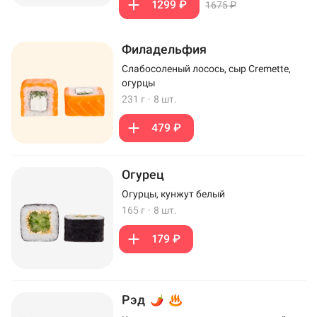
1299 ₽
1675 ₽
Филадельфия
Слабосоленый лосось, сыр Cremette,
огурцы
231 г
·
8 шт.
479 ₽
Огурец
Огурцы, кунжут белый
165 г
·
8 шт.
179 ₽
Рэд