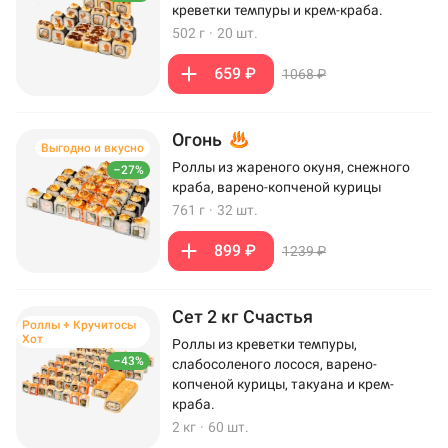
креветки темпуры и крем-краба.
502 г
·
20 шт.
659 ₽
1068 ₽
Огонь
Выгодно и вкусно
Роллы из жареного окуня, снежного
–27%
краба, варено-копченой курицы
761 г
·
32 шт.
899 ₽
1239 ₽
Сет 2 кг Счастья
Роллы + Кручитосы
Хот
Роллы из креветки темпуры,
–43%
слабосоленого лосося, варено-
копченой курицы, такуана и крем-
краба.
2 кг
·
60 шт.