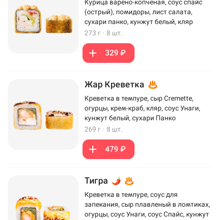
Курица варено-копченая, соус спайс
(острый), помидоры, лист салата,
сухари панко, кунжут белый, кляр
273 г
·
8 шт.
329 ₽
Жар Креветка
Креветка в темпуре, сыр Cremette,
огурцы, крем-краб, кляр, соус Унаги,
кунжут белый, сухари Панко
269 г
·
8 шт.
479 ₽
Тигра
Креветка в темпуре, соус для
запекания, сыр плавленый в ломтиках,
огурцы, соус Унаги, соус Спайс, кунжут