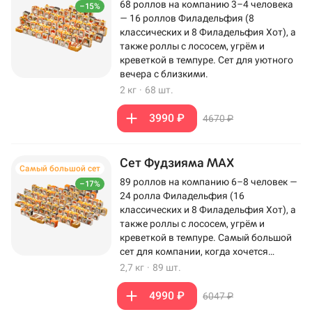
68 роллов на компанию 3–4 человека
–15%
— 16 роллов Филадельфия (8
классических и 8 Филадельфия Хот), а
также роллы с лососем, угрём и
креветкой в темпуре. Сет для уютного
вечера с близкими.
2 кг
·
68 шт.
3990 ₽
4670 ₽
Сет Фудзияма MAX
Самый большой сет
89 роллов на компанию 6–8 человек —
–17%
24 ролла Филадельфия (16
классических и 8 Филадельфия Хот), а
также роллы с лососем, угрём и
креветкой в темпуре. Самый большой
сет для компании, когда хочется
максимум роллов на столе.
2,7 кг
·
89 шт.
4990 ₽
6047 ₽