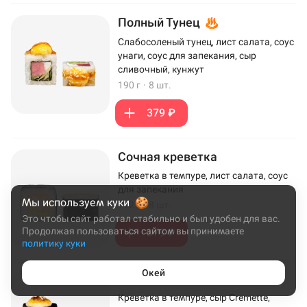
Полный Тунец
Слабосоленый тунец, лист салата, соус
унаги, соус для запекания, сыр
сливочный, кунжут
190 г
·
8 шт.
379 ₽
Сочная креветка
Креветка в темпуре, лист салата, соус
для запекания
Мы используем куки
172 г
·
8 шт.
Это чтобы сайт работал стабильно и был удобен для вас.
Продолжая пользоваться сайтом вы принимаете
379 ₽
политику куки
Окей
Эби Хот
Креветка в темпуре, сыр Cremette,