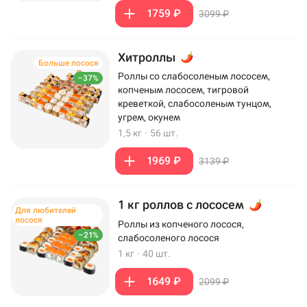
1759 ₽
3099 ₽
Хитроллы
Больше лосося
Роллы со слабосоленым лососем,
–37%
копченым лососем, тигровой
креветкой, слабосоленым тунцом,
угрем, окунем
1,5 кг
·
56 шт.
1969 ₽
3139 ₽
1 кг роллов с лососем
Для любителей
лосося
Роллы из копченого лосося,
–21%
слабосоленого лосося
1 кг
·
40 шт.
1649 ₽
2099 ₽