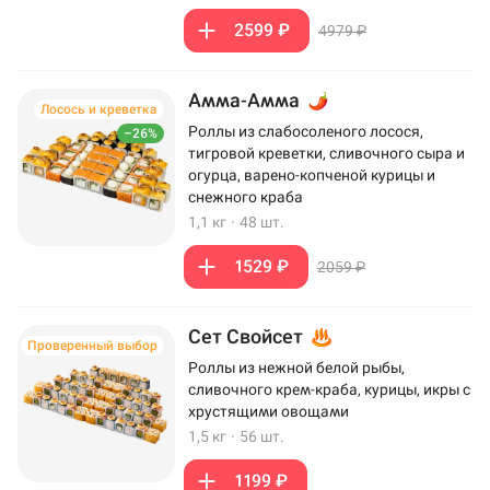
2599 ₽
4979 ₽
Амма-Амма
Лосось и креветка
Роллы из слабосоленого лосося,
–26%
тигровой креветки, сливочного сыра и
огурца, варено-копченой курицы и
снежного краба
1,1 кг
·
48 шт.
1529 ₽
2059 ₽
Сет Свойсет
Проверенный выбор
Роллы из нежной белой рыбы,
сливочного крем-краба, курицы, икры с
хрустящими овощами
1,5 кг
·
56 шт.
1199 ₽