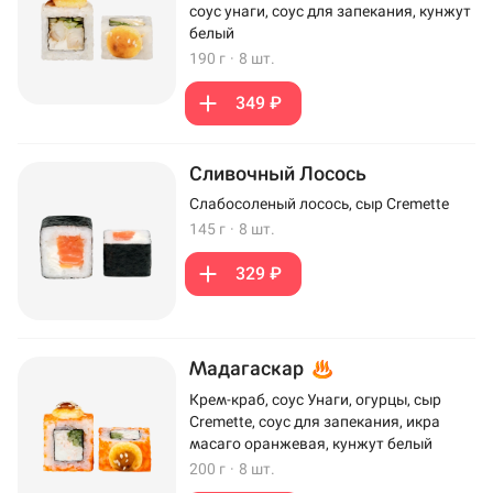
соус унаги, соус для запекания, кунжут
белый
190 г
·
8 шт.
349 ₽
Сливочный Лосось
Слабосоленый лосось, сыр Cremette
145 г
·
8 шт.
329 ₽
Мадагаскар
Крем-краб, соус Унаги, огурцы, сыр
Cremette, соус для запекания, икра
масаго оранжевая, кунжут белый
200 г
·
8 шт.