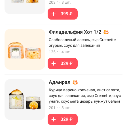
203 г
·
8 шт.
399 ₽
Филадельфия Хот 1/2
Слабосоленый лосось, сыр Cremette,
огурцы, соус для запекания
125 г
·
4 шт.
329 ₽
Адмирал
Курица варено-копченая, лист салата,
соус для запекания, сыр Cremette, соус
унаги, соус мега цезарь, кунжут белый
201 г
·
8 шт.
329 ₽