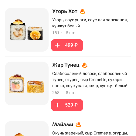
Угорь Хот
Угорь, соус унаги, соус для запекания,
кунжут белый
181 г
·
8 шт.
499 ₽
Жар Тунец
Слабосоленый лосось, слабосоленый
тунец, огурец, сыр Cremette, сухари
панко, соус унаги, кляр, кунжут белый
258 г
·
8 шт.
529 ₽
Майами
Окунь жареный, сыр Cremette, огурцы,