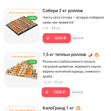
Собери 2 кг роллов
Максимум выбора
Часть сета готова — вторую соберите
–55%
сами, как нравится
2 кг
·
88 шт.
1649 ₽
3679 ₽
1,5 кг теплых роллов
Горячий фаворит
Роллы из слабосоленого лосося,
–37%
тигровой креветки, жареного окуня,
варено-копченой курицы, снежного
краба
1,5 кг
·
56 шт.
1529 ₽
2419 ₽
КилоГранд 1 кг
Топ за свои деньги