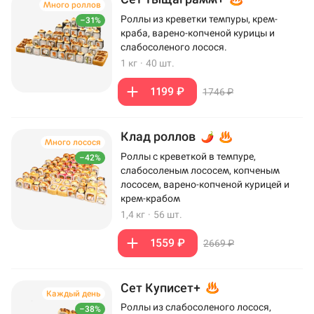
Много роллов
Роллы из креветки темпуры, крем-
–31%
краба, варено-копченой курицы и
слабосоленого лосося.
1 кг
·
40 шт.
1199 ₽
1746 ₽
Клад роллов
Много лосося
Роллы с креветкой в темпуре,
–42%
слабосоленым лососем, копченым
лососем, варено-копченой курицей и
крем-крабом
1,4 кг
·
56 шт.
1559 ₽
2669 ₽
Сет Куписет+
Каждый день
Роллы из слабосоленого лосося,
–38%