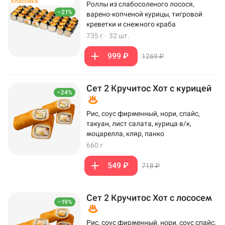
классика
Роллы из слабосоленого лосося,
–21%
варено-копченой курицы, тигровой
креветки и снежного краба
735 г
·
32 шт.
999 ₽
1269 ₽
Сет 2 Кручитос Хот с курицей
–24%
Рис, соус фирменный, нори, спайс,
такуан, лист салата, курица в/к,
моцарелла, кляр, панко
660 г
549 ₽
718 ₽
Сет 2 Кручитос Хот с лососем
–19%
Рис, соус фирменный, нори, соус спайс,