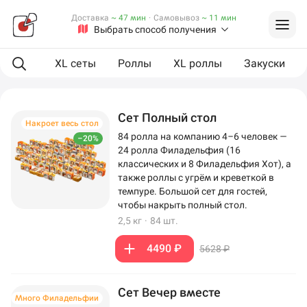
Доставка
~ 47 мин
·
Самовывоз
~ 11 мин
Выбрать способ получения
ая еда
XL сеты
Роллы
XL роллы
Закуски
Сет Полный стол
Накроет весь стол
84 ролла на компанию 4–6 человек —
–20%
24 ролла Филадельфия (16
классических и 8 Филадельфия Хот), а
также роллы с угрём и креветкой в
темпуре. Большой сет для гостей,
чтобы накрыть полный стол.
2,5 кг
·
84 шт.
4490 ₽
5628 ₽
Сет Вечер вместе
Много Филадельфии