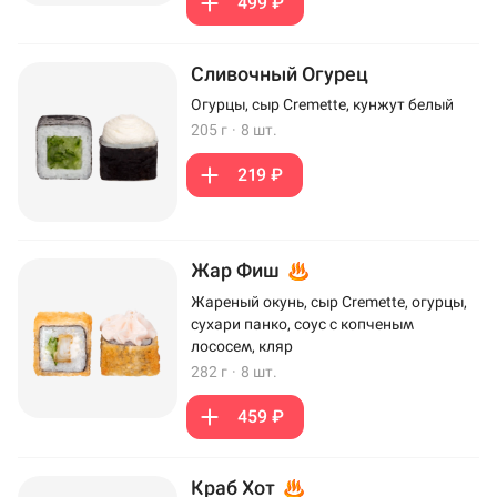
499 ₽
Сливочный Огурец
Огурцы, сыр Cremette, кунжут белый
205 г
·
8 шт.
219 ₽
Жар Фиш
Жареный окунь, сыр Cremette, огурцы,
сухари панко, соус с копченым
лососем, кляр
282 г
·
8 шт.
459 ₽
Краб Хот