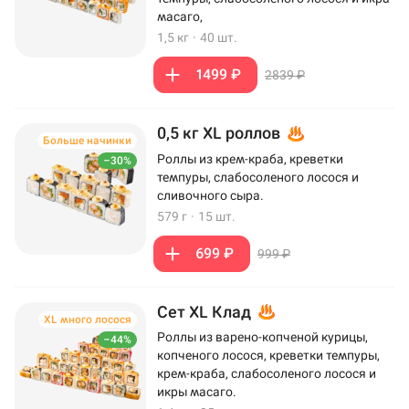
масаго,
1,5 кг
·
40 шт.
1499 ₽
2839 ₽
0,5 кг XL роллов
Больше начинки
Роллы из крем-краба, креветки
–30%
темпуры, слабосоленого лосося и
сливочного сыра.
579 г
·
15 шт.
699 ₽
999 ₽
Сет XL Клад
XL много лосося
Роллы из варено-копченой курицы,
–44%
копченого лосося, креветки темпуры,
крем-краба, слабосоленого лосося и
икры масаго.