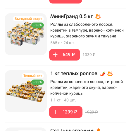
МиниГранд 0.5 кг
Выгодный старт
Роллы из слабосоленого лосося,
–38%
креветки в темпуре, варено - копченой
курицы, жареного окуня и такуана
565 г
·
24 шт.
649 ₽
1039 ₽
1 кг теплых роллов
Теплый хит
Роллы из копченого лосося, тигровой
–33%
креветки, жареного окуня, варено-
копченой курицы
1,1 кг
·
40 шт.
1299 ₽
1929 ₽
Сет Тыщаграмм+