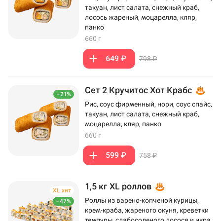
такуан, лист салата, снежный краб,
лосось жареный, моцарелла, кляр,
панко
660 г
649 ₽
798 ₽
Сет 2 Кручитос Хот Крабс
–21%
Рис, соус фирменный, нори, соус спайс,
такуан, лист салата, снежный краб,
моцарелла, кляр, панко
660 г
599 ₽
758 ₽
1,5 кг XL роллов
XL хит
Роллы из варено-копченой курицы,
–47%
крем-краба, жареного окуня, креветки
темпуры, слабосоленого лосося и икра