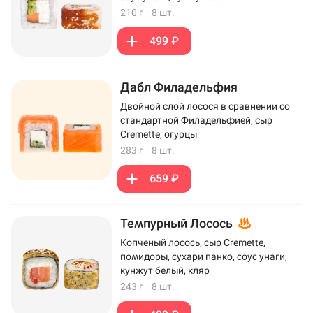
210 г
·
8 шт.
499 ₽
Дабл Филадельфия
Двойной слой лосося в сравнении со
стандартной Филадельфией, сыр
Cremette, огурцы
283 г
·
8 шт.
659 ₽
Темпурный Лосось
Копченый лосось, сыр Cremette,
помидоры, сухари панко, соус унаги,
кунжут белый, кляр
243 г
·
8 шт.