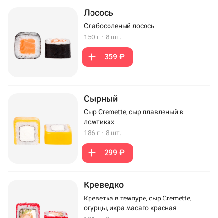
Лосось
Слабосоленый лосось
150 г
·
8 шт.
359 ₽
Сырный
Сыр Cremette, сыр плавленый в
ломтиках
186 г
·
8 шт.
299 ₽
Креведко
Креветка в темпуре, сыр Cremette,
огурцы, икра масаго красная