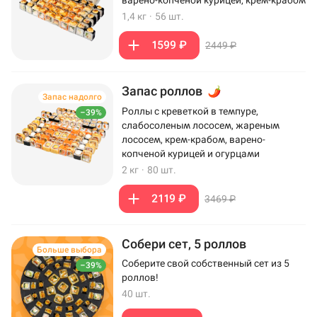
варено-копченой курицей, крем-крабом
1,4 кг
·
56 шт.
1599 ₽
2449 ₽
Запас роллов
Запас надолго
Роллы с креветкой в темпуре,
–39%
слабосоленым лососем, жареным
лососем, крем-крабом, варено-
копченой курицей и огурцами
2 кг
·
80 шт.
2119 ₽
3469 ₽
Собери сет, 5 роллов
Больше выбора
Соберите свой собственный сет из 5
–39%
роллов!
40 шт.