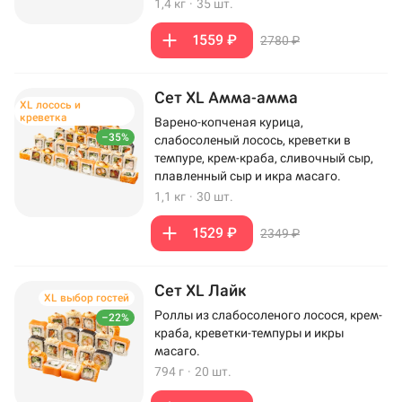
1,4 кг
·
35 шт.
1559 ₽
2780 ₽
Сет XL Амма-амма
XL лосось и
креветка
Варено-копченая курица,
–35%
слабосоленый лосось, креветки в
темпуре, крем-краба, сливочный сыр,
плавленный сыр и икра масаго.
1,1 кг
·
30 шт.
1529 ₽
2349 ₽
Сет XL Лайк
XL выбор гостей
Роллы из слабосоленого лосося, крем-
–22%
краба, креветки-темпуры и икры
масаго.
794 г
·
20 шт.