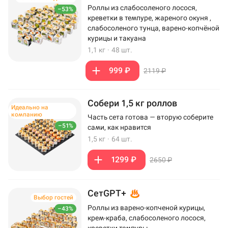
Роллы из слабосоленого лосося,
–53%
креветки в темпуре, жареного окуня ,
слабосоленого тунца, варено-копчёной
курицы и такуана
1,1 кг
·
48 шт.
999 ₽
2119 ₽
Собери 1,5 кг роллов
Идеально на
компанию
Часть сета готова — вторую соберите
–51%
сами, как нравится
1,5 кг
·
64 шт.
1299 ₽
2650 ₽
СетGPT+
Выбор гостей
Роллы из варено-копченой курицы,
–43%
крем-краба, слабосоленого лосося,