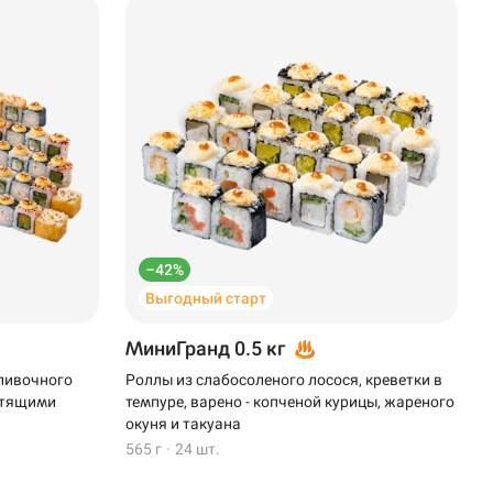
–42%
Выгодный старт
МиниГранд 0.5 кг
сливочного
Роллы из слабосоленого лосося, креветки в
устящими
темпуре, варено - копченой курицы, жареного
окуня и такуана
565 г
·
24 шт.