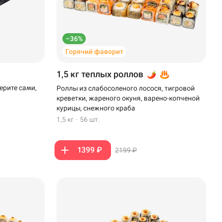
–36%
Горячий фаворит
1,5 кг теплых роллов
ерите сами,
Роллы из слабосоленого лосося, тигровой
креветки, жареного окуня, варено-копченой
курицы, снежного краба
1,5 кг
·
56 шт.
1399 ₽
2199 ₽