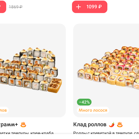
₽
1099 ₽
1869 ₽
Крымск
Самовывоз
–42%
лов
Много лосося
ск
грамм+
Клад роллов
ветки темпуры, крем-краба,
Роллы с креветкой в темпуре, 