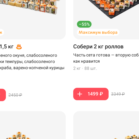
–55%
ж
Максимум выбора
1,5 кг
Собери 2 кг роллов
Часть сета готова — вторую соб
еного окуня, слабосоленого
как нравится
тки темпуры, слабосоленого
-краба, варено-копченой курицы
2 кг
·
88 шт.
1499 ₽
3349 ₽
₽
2450 ₽