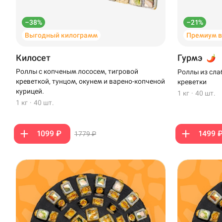
–38%
–21%
Выгодный килограмм
Премиум 
Килосет
Гурмэ
Роллы с копченым лососем, тигровой
Роллы из сла
креветкой, тунцом, окунем и варено-копченой
креветки
курицей.
1 кг
·
40 шт.
1 кг
·
40 шт.
1099 ₽
1499 
1779 ₽