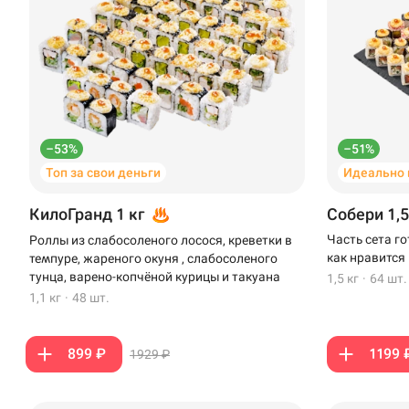
–53%
–51%
Топ за свои деньги
Идеально 
КилоГранд 1 кг
Собери 1,5
Часть сета г
Роллы из слабосоленого лосося, креветки в
как нравится
темпуре, жареного окуня , слабосоленого
тунца, варено-копчёной курицы и такуана
1,5 кг
·
64 шт.
1,1 кг
·
48 шт.
899 ₽
1199 
1929 ₽