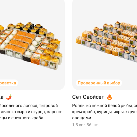
креветка
Проверенный выбор
ма
Сет Свойсет
босоленого лосося, тигровой
Роллы из нежной белой рыбы, 
вочного сыра и огурца, варено-
крем-краба, курицы, икры с хр
ицы и снежного краба
овощами
1,5 кг
·
56 шт.