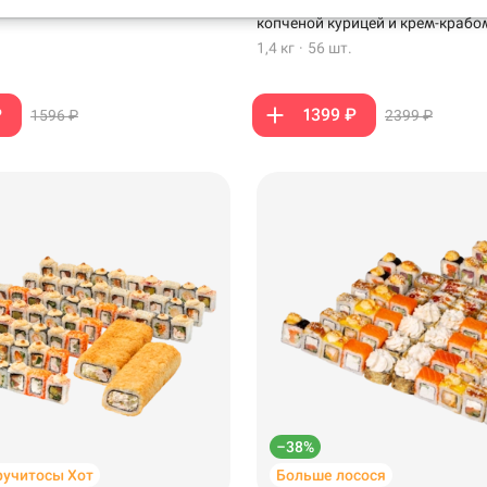
ной курицы и слабосоленого
лососем, копченым лососем, ва
копченой курицей и крем-крабо
1,4 кг
·
56 шт.
₽
1399 ₽
1596 ₽
2399 ₽
199 ₽
–38%
ручитосы Хот
Больше лосося