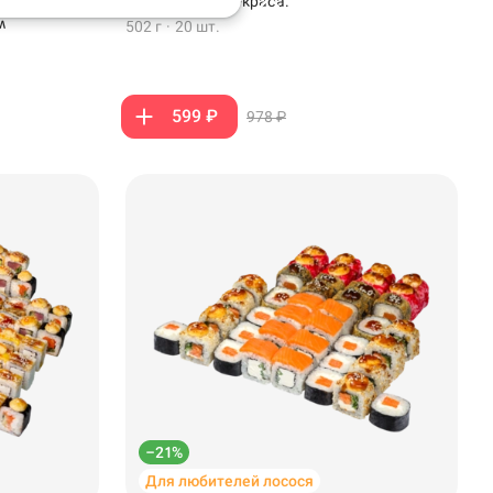
рено-
темпуры и крем-краба.
м
502 г
·
20 шт.
599 ₽
978 ₽
–21%
Для любителей лосося