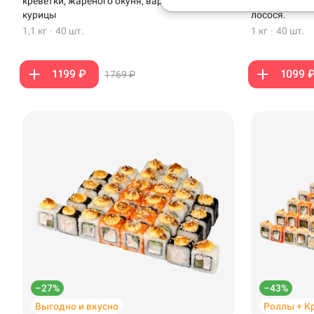
креветки, жареного окуня, варено-копченой
варено-копче
курицы
лосося.
Анапа
1,1 кг
·
40 шт.
1 кг
·
40 шт.
Иглино
1199 ₽
1099 
1769 ₽
Ижевск
Крымск
Кудрово
Нагаево
Новороссийск
Новый Уренгой
Пермь
–27%
–43%
Салават
Выгодно и вкусно
Роллы + К