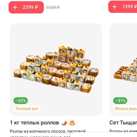
1399 
2399 ₽
4539 ₽
Доставка
Уфа
Иглино
–32%
–31%
Теплый хит
Много рол
Синёва, 11 · Крым
Нагаево
1 кг теплых роллов
Сет Тыща
Пермь
Роллы из копченого лосося, тигровой
Роллы из кре