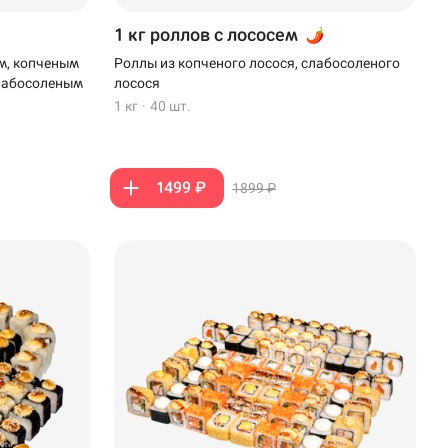
1 кг роллов с лососем
м, копченым
Роллы из копченого лосося, слабосоленого
слабосоленым
лосося
1 кг
·
40 шт.
1499 ₽
1899 ₽