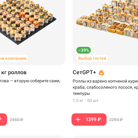
–39%
на компанию
Выбор гостей
 кг роллов
СетGPT+
отова — вторую соберите сами,
Роллы из варено-копченой кури
краба, слабосоленого лосося, к
темпуры
1,5 кг
·
60 шт.
₽
1399 ₽
2450 ₽
2293 ₽