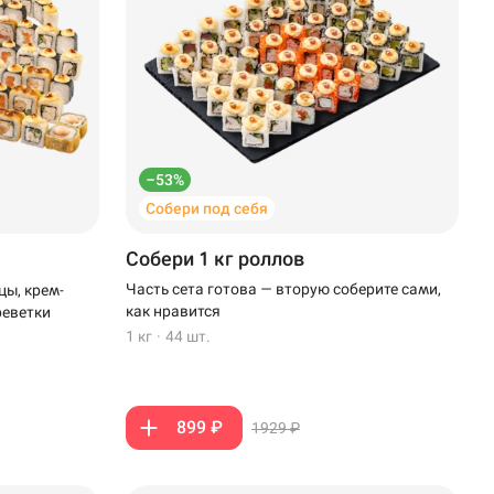
–53%
Собери под себя
Собери 1 кг роллов
Часть сета готова — вторую соберите сами,
цы, крем-
как нравится
реветки
1 кг
·
44 шт.
899 ₽
1929 ₽