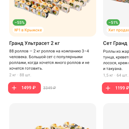
–55%
–51%
№1 в Крымске
Хит прода
Гранд Ультрасет 2 кг
Сет Гранд 
88 роллов — 2 кг роллов на компанию 3–4
Роллы из жар
человека. Большой сет с популярными
тунца, креве
роллами, когда хочется много роллов и не
лосося, крем
хочется готовить.
и такуана.
2 кг
·
88 шт.
1,5 кг
·
64 шт.
1499 ₽
1199 
3349 ₽