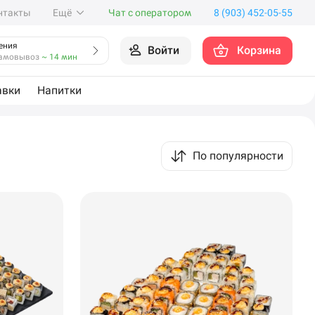
нтакты
Ещё
Чат с оператором
8 (903) 452-05-55
ения
Войти
Корзина
амовывоз
~ 14 мин
авки
Напитки
По популярности