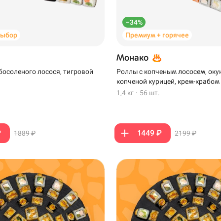
–34%
выбор
Премиум + горячее
Монако
босоленого лосося, тигровой
Роллы с копченым лососем, оку
копченой курицей, крем-крабом
1,4 кг
·
56 шт.
₽
1449 ₽
1889 ₽
2199 ₽