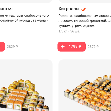
частья
Хитроллы
ветки темпуры, слабосоленого
Роллы со слабосоленым лососе
но-копченой курицы, такуана и
лососем, тигровой креветкой, 
тунцом, угрем, окунем
1,5 кг
·
56 шт.
₽
1799 ₽
2829 ₽
2879 ₽