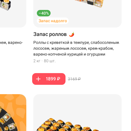
–40%
Запас надолго
Запас роллов
нем, варено-
Роллы с креветкой в темпуре, слабосоленым
лососем, жареным лососем, крем-крабом,
варено-копченой курицей и огурцами
2 кг
·
80 шт.
1899 ₽
3169 ₽