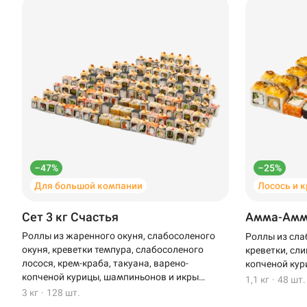
–47%
–25%
Для большой компании
Лосось и 
Сет 3 кг Счастья
Амма-Ам
Роллы из жаренного окуня, слабосоленого
Роллы из сла
окуня, креветки темпура, слабосоленого
креветки, сли
лосося, крем-краба, такуана, варено-
копченой кур
копченой курицы, шампиньонов и икры
1,1 кг
·
48 шт.
масаго
3 кг
·
128 шт.