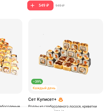
549 ₽
949 ₽
–39%
Каждый день
Сет Куписет+
слабосоленым
Роллы из слабосоленого лосося, креветки