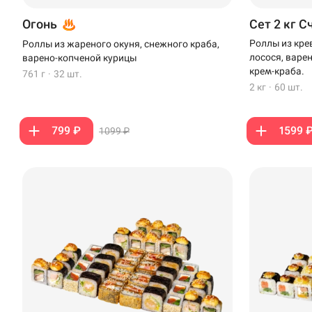
Стерлитамак
Огонь
Сет 2 кг С
Темрюк
Роллы из кре
Роллы из жареного окуня, снежного краба,
лосося, варе
варено-копченой курицы
Уфа
крем-краба.
761 г
·
32 шт.
2 кг
·
60 шт.
Чебоксары
799 ₽
1599 
1099 ₽