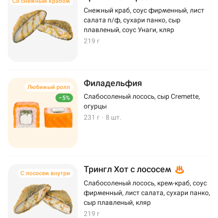
Со снежным крабом
Снежный краб, соус фирменный, лист
салата п/ф, сухари панко, сыр
плавленый, соус Унаги, кляр
219 г
Филадельфия
Любимый ролл
Слабосоленый лосось, сыр Cremette,
–5%
огурцы
231 г
·
8 шт.
Трингл Хот с лососем
С лососем внутри
Слабосоленый лосось, крем-краб, соус
фирменный, лист салата, сухари панко,
сыр плавленый, кляр
219 г