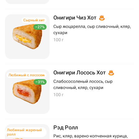
Онигири Чиз Хот
Сырный хит
Сыр моцарелла, сыр сливочный, кляр,
–27%
сухари
100 г
Онигири Лосось Хот
Любимый с лососем
Слабососоленый лосось, сыр
–31%
сливочный, кляр, сухари
100 г
Рэд Ролл
Любимый жареный
ролл
Рис, кляр, варено-копченная курица,