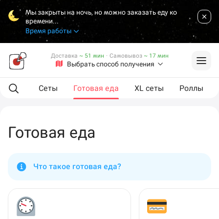
Мы закрыты на ночь, но можно заказать еду ко
времени...
Время работы
Доставка
~ 51 мин
·
Самовывоз
~ 17 мин
Выбрать способ получения
мпанию
Сеты
Готовая еда
XL сеты
Роллы
Готовая еда
Что такое готовая еда?