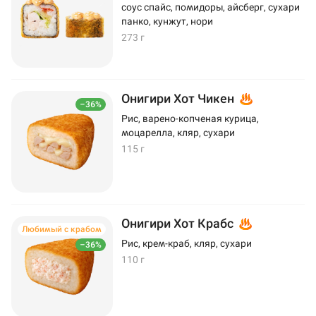
соус спайс, помидоры, айсберг, сухари
панко, кунжут, нори
273 г
Онигири Хот Чикен
–36%
Рис, варено-копченая курица,
моцарелла, кляр, сухари
115 г
Онигири Хот Крабс
Любимый с крабом
Рис, крем-краб, кляр, сухари
–36%
110 г