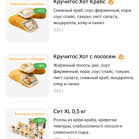
Кручитос Хот Крабс
Любимый с крабом
Снежный краб, соус фирменный, нори,
–17%
соус спайс, такуан, лист салата,
моцарелла, кляр и панко.
335 г
Кручитос Хот с лососем
Любимый с лососем
Жаренный лосось, рис, соус
–16%
фирменный, нори, соус спайс, такуан,
лист салата, снежный краб, моцарелла,
кляр и панко
335 г
Сет XL 0,5 кг
Больше начинки
Роллы из крем-краба, креветки
–35%
темпуры, слабосоленого лосося и
сливочного сыра..