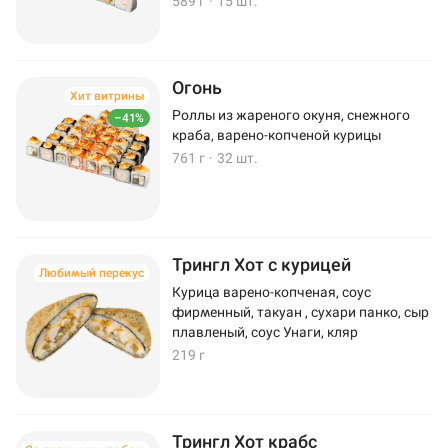
589 г
·
15 шт.
Огонь
Хит витрины
Роллы из жареного окуня, снежного
–41%
краба, варено-копченой курицы
761 г
·
32 шт.
Трингл Хот с курицей
Любимый перекус
Курица варено-копченая, соус
фирменный, такуан , сухари панко, сыр
плавленый, соус Унаги, кляр
219 г
Трингл Хот крабс