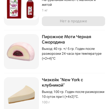
мятой
1 кг
Нет в продаже
Пирожное Моти Черная
Смородина
Выход: 40 гр. +/-5 гр. Годен после
разморозки 24 часа при температуре
(+2+4)°C
Чизкейк "New York с
клубникой"
Выход: 100 гр. Годен после разморозки
10 суток при t (+4±2)°C.
100 г