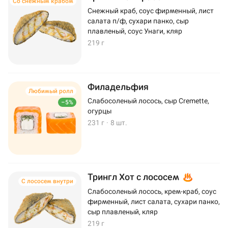
Со снежным крабом
Снежный краб, соус фирменный, лист
салата п/ф, сухари панко, сыр
плавленый, соус Унаги, кляр
219 г
Филадельфия
Любимый ролл
Слабосоленый лосось, сыр Cremette,
–5%
огурцы
231 г
·
8 шт.
Трингл Хот с лососем
С лососем внутри
Слабосоленый лосось, крем-краб, соус
фирменный, лист салата, сухари панко,
сыр плавленый, кляр
219 г