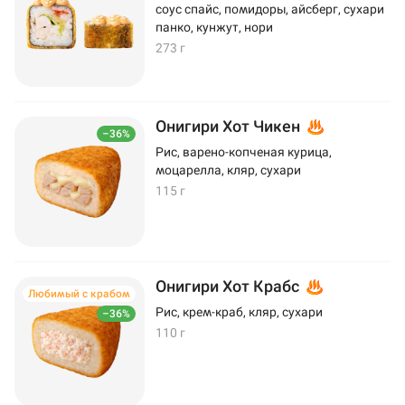
соус спайс, помидоры, айсберг, сухари
панко, кунжут, нори
273 г
Онигири Хот Чикен
–36%
Рис, варено-копченая курица,
моцарелла, кляр, сухари
115 г
Онигири Хот Крабс
Любимый с крабом
Рис, крем-краб, кляр, сухари
–36%
110 г