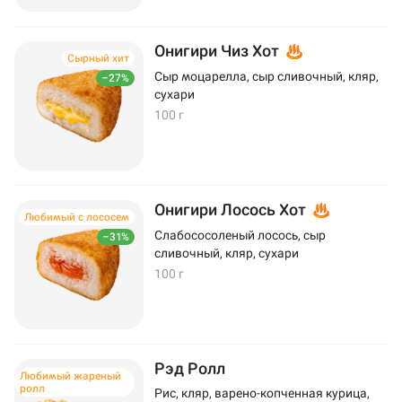
Онигири Чиз Хот
Сырный хит
Сыр моцарелла, сыр сливочный, кляр,
–27%
сухари
100 г
Онигири Лосось Хот
Любимый с лососем
Слабососоленый лосось, сыр
–31%
сливочный, кляр, сухари
100 г
Рэд Ролл
Любимый жареный
ролл
Рис, кляр, варено-копченная курица,