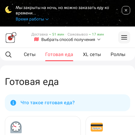
Мы закрыты на ночь, но можно заказать еду ко
времени...
Время работы
Доставка
~ 51 мин
·
Самовывоз
~ 17 мин
Выбрать способ получения
мпанию
Сеты
Готовая еда
XL сеты
Роллы
Готовая еда
Что такое готовая еда?