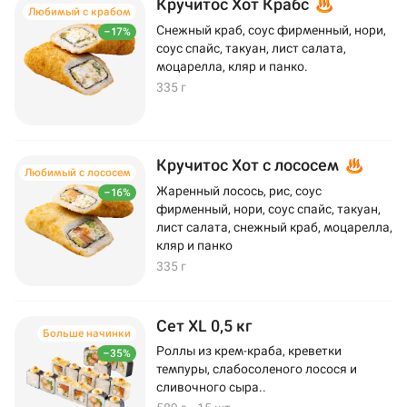
Кручитос Хот Крабс
Любимый с крабом
Снежный краб, соус фирменный, нори,
–17%
соус спайс, такуан, лист салата,
моцарелла, кляр и панко.
335 г
Кручитос Хот с лососем
Любимый с лососем
Жаренный лосось, рис, соус
–16%
фирменный, нори, соус спайс, такуан,
лист салата, снежный краб, моцарелла,
кляр и панко
335 г
Сет XL 0,5 кг
Больше начинки
Роллы из крем-краба, креветки
–35%
темпуры, слабосоленого лосося и
сливочного сыра..