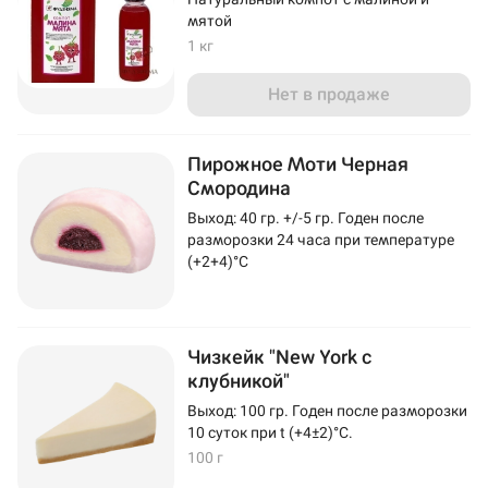
мятой
1 кг
Нет в продаже
Пирожное Моти Черная
Смородина
Выход: 40 гр. +/-5 гр. Годен после
разморозки 24 часа при температуре
(+2+4)°C
Чизкейк "New York с
клубникой"
Выход: 100 гр. Годен после разморозки
10 суток при t (+4±2)°C.
100 г