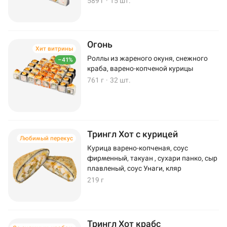
589 г
·
15 шт.
Огонь
Хит витрины
Роллы из жареного окуня, снежного
–41%
краба, варено-копченой курицы
761 г
·
32 шт.
Трингл Хот с курицей
Любимый перекус
Курица варено-копченая, соус
фирменный, такуан , сухари панко, сыр
плавленый, соус Унаги, кляр
219 г
Трингл Хот крабс