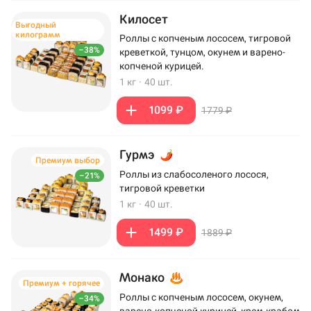
Килосет
Выгодный
килограмм
Роллы с копченым лососем, тигровой
–38%
креветкой, тунцом, окунем и варено-
копченой курицей.
1 кг
·
40 шт.
1099 ₽
1779 ₽
Гурмэ
Премиум выбор
Роллы из слабосоленого лосося,
–21%
тигровой креветки
1 кг
·
40 шт.
1499 ₽
1889 ₽
Монако
Премиум + горячее
Роллы с копченым лососем, окунем,
–34%