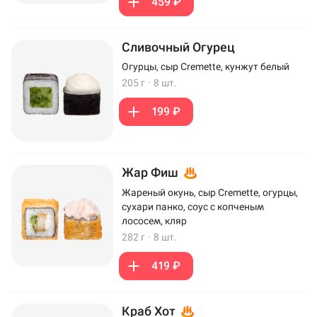
459 ₽
Сливочный Огурец
Огурцы, сыр Cremette, кунжут белый
205 г
·
8 шт.
199 ₽
Жар Фиш
Жареный окунь, сыр Cremette, огурцы,
сухари панко, соус с копченым
лососем, кляр
282 г
·
8 шт.
419 ₽
Краб Хот