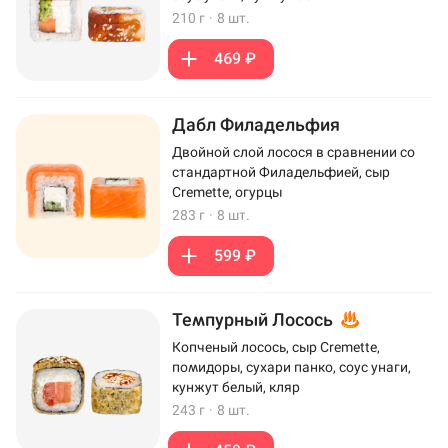
210 г
·
8 шт.
469 ₽
Дабл Филадельфия
Двойной слой лосося в сравнении со
стандартной Филадельфией, сыр
Cremette, огурцы
283 г
·
8 шт.
599 ₽
Темпурный Лосось
Копченый лосось, сыр Cremette,
помидоры, сухари панко, соус унаги,
кунжут белый, кляр
243 г
·
8 шт.