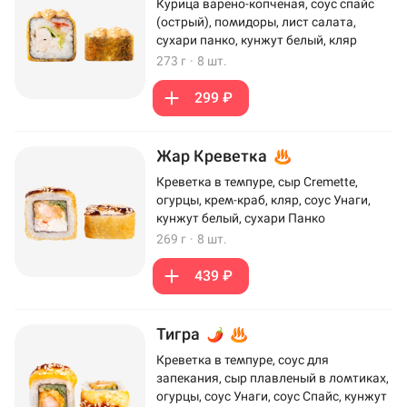
Курица варено-копченая, соус спайс
(острый), помидоры, лист салата,
сухари панко, кунжут белый, кляр
273 г
·
8 шт.
299 ₽
Жар Креветка
Креветка в темпуре, сыр Cremette,
огурцы, крем-краб, кляр, соус Унаги,
кунжут белый, сухари Панко
269 г
·
8 шт.
439 ₽
Тигра
Креветка в темпуре, соус для
запекания, сыр плавленый в ломтиках,
огурцы, соус Унаги, соус Спайс, кунжут