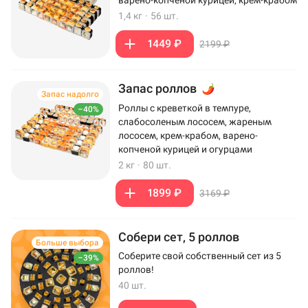
варено-копченой курицей, крем-крабом
1,4 кг
·
56 шт.
1449 ₽
2199 ₽
Запас роллов
Запас надолго
Роллы с креветкой в темпуре,
–40%
слабосоленым лососем, жареным
лососем, крем-крабом, варено-
копченой курицей и огурцами
2 кг
·
80 шт.
1899 ₽
3169 ₽
Собери сет, 5 роллов
Больше выбора
Соберите свой собственный сет из 5
–39%
роллов!
40 шт.