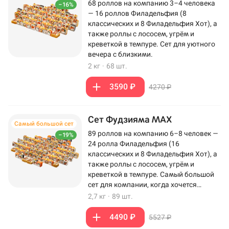
68 роллов на компанию 3–4 человека
–16%
— 16 роллов Филадельфия (8
классических и 8 Филадельфия Хот), а
также роллы с лососем, угрём и
креветкой в темпуре. Сет для уютного
вечера с близкими.
2 кг
·
68 шт.
3590 ₽
4270 ₽
Сет Фудзияма MAX
Самый большой сет
89 роллов на компанию 6–8 человек —
–19%
24 ролла Филадельфия (16
классических и 8 Филадельфия Хот), а
также роллы с лососем, угрём и
креветкой в темпуре. Самый большой
сет для компании, когда хочется
максимум роллов на столе.
2,7 кг
·
89 шт.
4490 ₽
5527 ₽