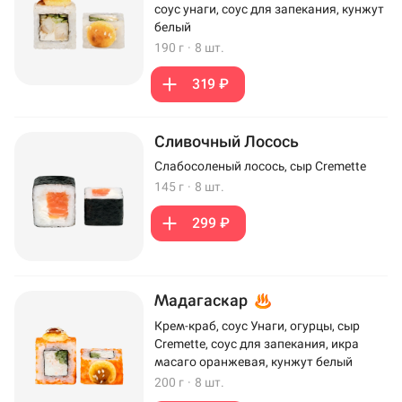
соус унаги, соус для запекания, кунжут
белый
190 г
·
8 шт.
319 ₽
Сливочный Лосось
Слабосоленый лосось, сыр Cremette
145 г
·
8 шт.
299 ₽
Мадагаскар
Крем-краб, соус Унаги, огурцы, сыр
Cremette, соус для запекания, икра
масаго оранжевая, кунжут белый
200 г
·
8 шт.