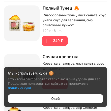
Полный Тунец
Слабосоленый тунец, лист салата, соус
унаги, соус для запекания, сыр
сливочный, кунжут
190 г
·
8 шт.
349 ₽
Сочная креветка
Креветка в темпуре, лист салата, соус
для запекания
Мы используем куки
172 г
·
8 шт.
Это чтобы сайт работал стабильно и был удобен для вас.
Продолжая пользоваться сайтом вы принимаете
349 ₽
политику куки
Окей
Эби Хот
Креветка в темпуре, сыр Cremette,