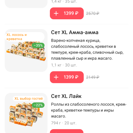
1,4 кг
·
35 шт.
1399 ₽
2570 ₽
Сет XL Амма-амма
XL лосось и
креветка
Варено-копченая курица,
–35%
слабосоленый лосось, креветки в
темпуре, крем-краба, сливочный сыр,
плавленный сыр и икра масаго.
1,1 кг
·
30 шт.
1399 ₽
2149 ₽
Сет XL Лайк
XL выбор гостей
Роллы из слабосоленого лосося, крем-
–22%
краба, креветки-темпуры и икры
масаго.
794 г
·
20 шт.