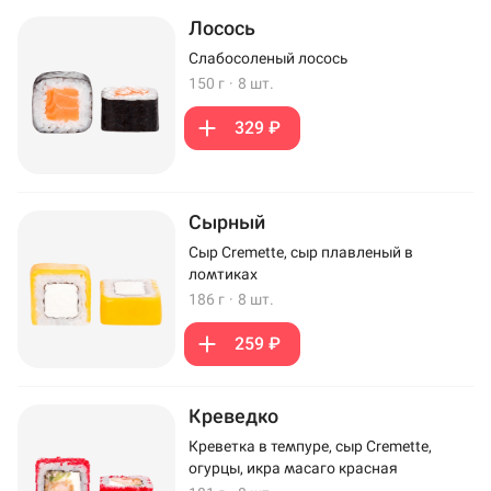
Лосось
Слабосоленый лосось
150 г
·
8 шт.
329 ₽
Сырный
Сыр Cremette, сыр плавленый в
ломтиках
186 г
·
8 шт.
259 ₽
Креведко
Креветка в темпуре, сыр Cremette,
огурцы, икра масаго красная