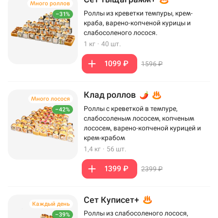
Много роллов
Роллы из креветки темпуры, крем-
–31%
краба, варено-копченой курицы и
слабосоленого лосося.
1 кг
·
40 шт.
1099 ₽
1596 ₽
Клад роллов
Много лосося
Роллы с креветкой в темпуре,
–42%
слабосоленым лососем, копченым
лососем, варено-копченой курицей и
крем-крабом
1,4 кг
·
56 шт.
1399 ₽
2399 ₽
Сет Куписет+
Каждый день
Роллы из слабосоленого лосося,
–39%