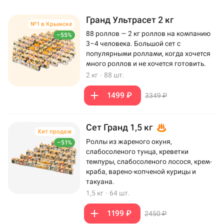
Гранд Ультрасет 2 кг
№1 в Крымске
88 роллов — 2 кг роллов на компанию
–55%
3–4 человека. Большой сет с
популярными роллами, когда хочется
много роллов и не хочется готовить.
2 кг
·
88 шт.
1499 ₽
3349 ₽
Сет Гранд 1,5 кг
Хит продаж
Роллы из жареного окуня,
–51%
слабосоленого тунца, креветки
темпуры, слабосоленого лосося, крем-
краба, варено-копченой курицы и
такуана.
1,5 кг
·
64 шт.
1199 ₽
2450 ₽