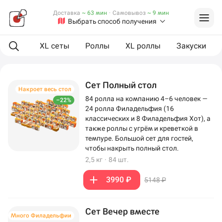
Доставка
~ 63 мин
·
Самовывоз
~ 9 мин
Выбрать способ получения
ая еда
XL сеты
Роллы
XL роллы
Закуски
Сет Полный стол
Накроет весь стол
84 ролла на компанию 4–6 человек —
–22%
24 ролла Филадельфия (16
классических и 8 Филадельфия Хот), а
также роллы с угрём и креветкой в
темпуре. Большой сет для гостей,
чтобы накрыть полный стол.
2,5 кг
·
84 шт.
3990 ₽
5148 ₽
Сет Вечер вместе
Много Филадельфии