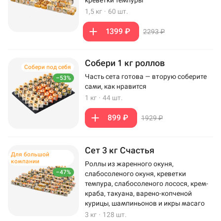
креветки темпуры
1,5 кг
·
60 шт.
1399 ₽
2293 ₽
Собери 1 кг роллов
Собери под себя
Часть сета готова — вторую соберите
–53%
сами, как нравится
1 кг
·
44 шт.
899 ₽
1929 ₽
Сет 3 кг Счастья
Для большой
компании
Роллы из жаренного окуня,
–47%
слабосоленого окуня, креветки
темпура, слабосоленого лосося, крем-
краба, такуана, варено-копченой
курицы, шампиньонов и икры масаго
3 кг
·
128 шт.