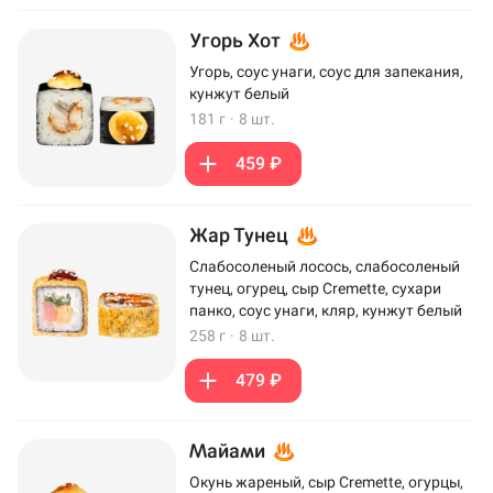
Угорь Хот
Угорь, соус унаги, соус для запекания,
кунжут белый
181 г
·
8 шт.
459 ₽
Жар Тунец
Слабосоленый лосось, слабосоленый
тунец, огурец, сыр Cremette, сухари
панко, соус унаги, кляр, кунжут белый
258 г
·
8 шт.
479 ₽
Майами
Окунь жареный, сыр Cremette, огурцы,