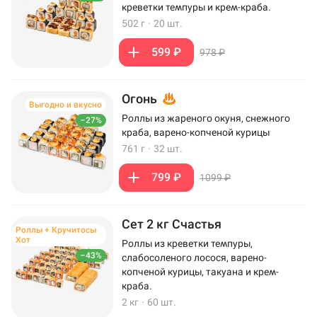
креветки темпуры и крем-краба.
502 г
·
20 шт.
599 ₽
978 ₽
Огонь
Выгодно и вкусно
Роллы из жареного окуня, снежного
–27%
краба, варено-копченой курицы
761 г
·
32 шт.
799 ₽
1099 ₽
Сет 2 кг Счастья
Роллы + Кручитосы
Хот
Роллы из креветки темпуры,
–43%
слабосоленого лосося, варено-
копченой курицы, такуана и крем-
краба.
2 кг
·
60 шт.