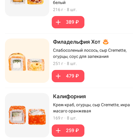
белый
216 г
·
8 шт.
389 ₽
Филадельфия Хот
Слабосоленый лосось, сыр Cremette,
огурцы, соус для запекания
251 г
·
8 шт.
479 ₽
Калифорния
Крем-краб, огурцы, сыр Cremette, икра
масаго оранжевая
169 г
·
8 шт.
259 ₽