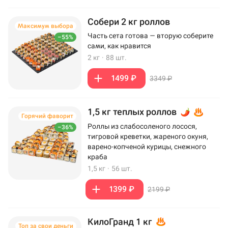
Собери 2 кг роллов
Максимум выбора
Часть сета готова — вторую соберите
–55%
сами, как нравится
2 кг
·
88 шт.
1499 ₽
3349 ₽
1,5 кг теплых роллов
Горячий фаворит
Роллы из слабосоленого лосося,
–36%
тигровой креветки, жареного окуня,
варено-копченой курицы, снежного
краба
1,5 кг
·
56 шт.
1399 ₽
2199 ₽
КилоГранд 1 кг
Топ за свои деньги