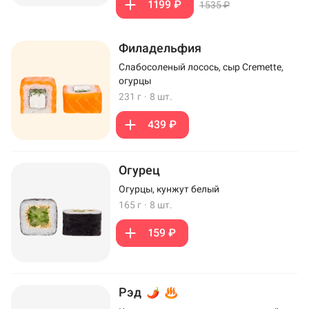
1199 ₽
1535 ₽
Филадельфия
Слабосоленый лосось, сыр Cremette,
огурцы
231 г
·
8 шт.
439 ₽
Огурец
Огурцы, кунжут белый
165 г
·
8 шт.
159 ₽
Рэд