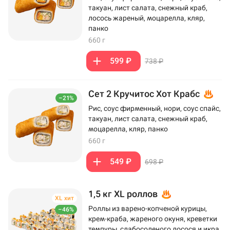
такуан, лист салата, снежный краб,
лосось жареный, моцарелла, кляр,
панко
660 г
599 ₽
738 ₽
Сет 2 Кручитос Хот Крабс
–21%
Рис, соус фирменный, нори, соус спайс,
такуан, лист салата, снежный краб,
моцарелла, кляр, панко
660 г
549 ₽
698 ₽
1,5 кг XL роллов
XL хит
Роллы из варено-копченой курицы,
–46%
крем-краба, жареного окуня, креветки
темпуры, слабосоленого лосося и икра