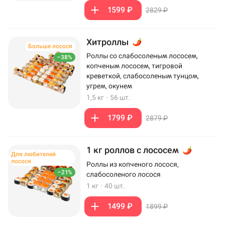
1599 ₽
2829 ₽
Хитроллы
Больше лосося
Роллы со слабосоленым лососем,
–38%
копченым лососем, тигровой
креветкой, слабосоленым тунцом,
угрем, окунем
1,5 кг
·
56 шт.
1799 ₽
2879 ₽
1 кг роллов с лососем
Для любителей
лосося
Роллы из копченого лосося,
–21%
слабосоленого лосося
1 кг
·
40 шт.
1499 ₽
1899 ₽