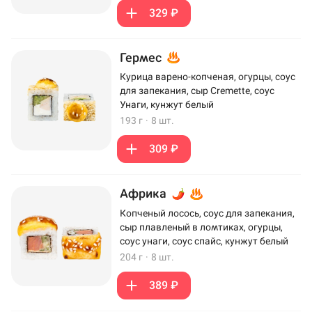
329 ₽
Гермес
Курица варено-копченая, огурцы, соус
для запекания, сыр Cremette, соус
Унаги, кунжут белый
193 г
·
8 шт.
309 ₽
Африка
Копченый лосось, соус для запекания,
сыр плавленый в ломтиках, огурцы,
соус унаги, соус спайс, кунжут белый
204 г
·
8 шт.
389 ₽