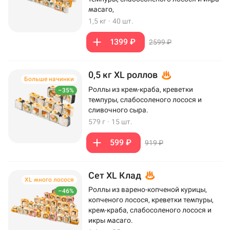
масаго,
1,5 кг
·
40 шт.
1399 ₽
2599 ₽
0,5 кг XL роллов
Больше начинки
Роллы из крем-краба, креветки
–35%
темпуры, слабосоленого лосося и
сливочного сыра.
579 г
·
15 шт.
599 ₽
919 ₽
Сет XL Клад
XL много лосося
Роллы из варено-копченой курицы,
–46%
копченого лосося, креветки темпуры,
крем-краба, слабосоленого лосося и
икры масаго.