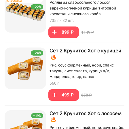
классика
Роллы из слабосоленого лосося,
–22%
варено-копченой курицы, тигровой
креветки и снежного краба
735 г
·
32 шт.
899 ₽
1149 ₽
Сет 2 Кручитос Хот с курицей
–24%
Рис, соус фирменный, нори, спайс,
такуан, лист салата, курица в/к,
моцарелла, кляр, панко
660 г
499 ₽
658 ₽
Сет 2 Кручитос Хот с лососем
–19%
Рис, соус фирменный, нори, соус спайс,