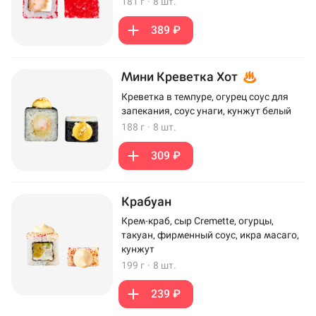
181 г
·
8 шт.
389 ₽
Мини Креветка Хот
Креветка в темпуре, огурец соус для
запекания, соус унаги, кунжут белый
188 г
·
8 шт.
309 ₽
Крабуан
Крем-краб, сыр Cremette, огурцы,
такуан, фирменный соус, икра масаго,
кунжут
199 г
·
8 шт.
239 ₽