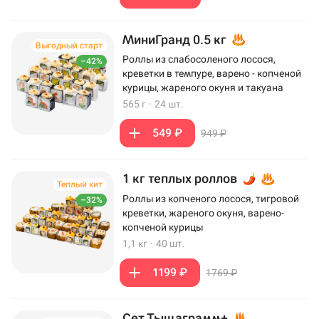
МиниГранд 0.5 кг
Выгодный старт
Роллы из слабосоленого лосося,
–42%
креветки в темпуре, варено - копченой
курицы, жареного окуня и такуана
565 г
·
24 шт.
549 ₽
949 ₽
1 кг теплых роллов
Теплый хит
Роллы из копченого лосося, тигровой
–32%
креветки, жареного окуня, варено-
копченой курицы
1,1 кг
·
40 шт.
1199 ₽
1769 ₽
Сет Тыщаграмм+