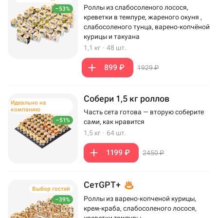
Роллы из слабосоленого лосося,
–53%
креветки в темпуре, жареного окуня ,
слабосоленого тунца, варено-копчёной
курицы и такуана
1,1 кг
·
48 шт.
899 ₽
1929 ₽
Собери 1,5 кг роллов
Идеально на
компанию
Часть сета готова — вторую соберите
–51%
сами, как нравится
1,5 кг
·
64 шт.
1199 ₽
2450 ₽
СетGPT+
Выбор гостей
Роллы из варено-копченой курицы,
–39%
крем-краба, слабосоленого лосося,