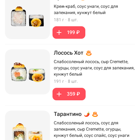
Крем-краб, соус унаги, соус для
запекания, кунжут белый
181 г
·
8 шт.
199 ₽
Лосось Хот
Слабосоленый лосось, сыр Cremette,
огурцы, соус унаги, соус для запекания,
кунжут белый
191 г
·
8 шт.
359 ₽
Тарантино
Слабосоленый лосось, соус для
запекания, сыр Cremette, огурцы,
кунжут белый, соус спайс, соус унаги