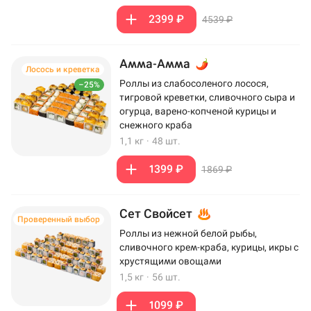
2399 ₽
4539 ₽
Амма-Амма
Лосось и креветка
Роллы из слабосоленого лосося,
–25%
тигровой креветки, сливочного сыра и
огурца, варено-копченой курицы и
снежного краба
1,1 кг
·
48 шт.
1399 ₽
1869 ₽
Сет Свойсет
Проверенный выбор
Роллы из нежной белой рыбы,
сливочного крем-краба, курицы, икры с
хрустящими овощами
1,5 кг
·
56 шт.
1099 ₽