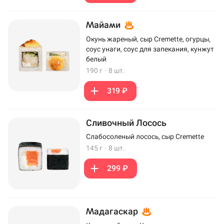
Майами
Окунь жареный, сыр Cremette, огурцы,
соус унаги, соус для запекания, кунжут
белый
190 г
·
8 шт.
319 ₽
Сливочный Лосось
Слабосоленый лосось, сыр Cremette
145 г
·
8 шт.
299 ₽
Мадагаскар