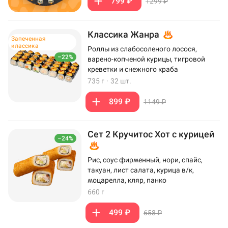
799 ₽
1299 ₽
Классика Жанра
Запеченная
классика
Роллы из слабосоленого лосося,
–22%
варено-копченой курицы, тигровой
креветки и снежного краба
735 г
·
32 шт.
899 ₽
1149 ₽
Сет 2 Кручитос Хот с курицей
–24%
Рис, соус фирменный, нори, спайс,
такуан, лист салата, курица в/к,
моцарелла, кляр, панко
660 г
499 ₽
658 ₽