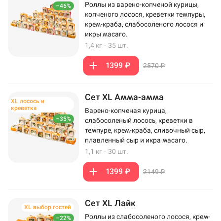
Роллы из варено-копченой курицы,
–46%
копченого лосося, креветки темпуры,
крем-краба, слабосоленого лосося и
икры масаго.
1,4 кг
·
35 шт.
1399 ₽
2570 ₽
Сет XL Амма-амма
XL лосось и
креветка
Варено-копченая курица,
–35%
слабосоленый лосось, креветки в
темпуре, крем-краба, сливочный сыр,
плавленный сыр и икра масаго.
1,1 кг
·
30 шт.
1399 ₽
2149 ₽
Сет XL Лайк
XL выбор гостей
Роллы из слабосоленого лосося, крем-
–22%