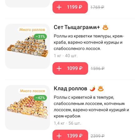
1199 ₽
1769 ₽
Сет Тыщаграмм+
Много роллов
Роллы из креветки темпуры, крем-
–31%
краба, варено-копченой курицы и
слабосоленого лосося.
1 кг
·
40 шт.
1099 ₽
1596 ₽
Клад роллов
Много лосося
Роллы с креветкой в темпуре,
–42%
слабосоленым лососем, копченым
лососем, варено-копченой курицей и
крем-крабом
1,4 кг
·
56 шт.
1399 ₽
2399 ₽