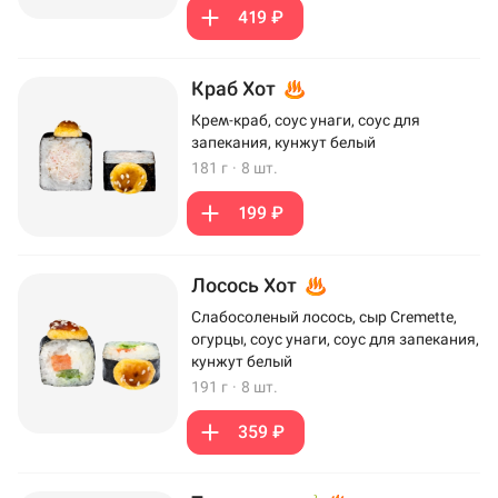
419 ₽
Краб Хот
Крем-краб, соус унаги, соус для
запекания, кунжут белый
181 г
·
8 шт.
199 ₽
Лосось Хот
Слабосоленый лосось, сыр Cremette,
огурцы, соус унаги, соус для запекания,
кунжут белый
191 г
·
8 шт.
359 ₽