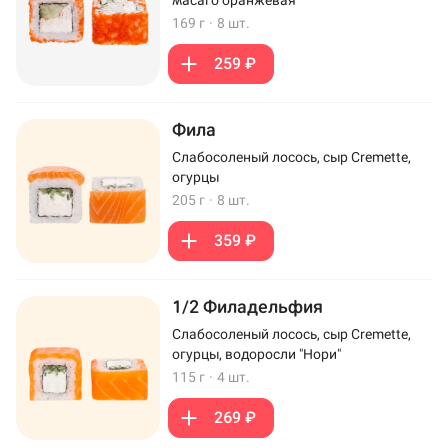
169 г
·
8 шт.
259 ₽
Фила
Слабосоленый лосось, сыр Cremette,
огурцы
205 г
·
8 шт.
359 ₽
1/2 Филадельфия
Слабосоленый лосось, сыр Cremette,
огурцы, водоросли "Нори"
115 г
·
4 шт.
269 ₽