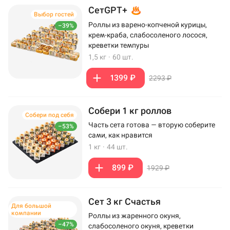
СетGPT+
Выбор гостей
Роллы из варено-копченой курицы,
–39%
крем-краба, слабосоленого лосося,
креветки темпуры
1,5 кг
·
60 шт.
1399 ₽
2293 ₽
Собери 1 кг роллов
Собери под себя
Часть сета готова — вторую соберите
–53%
сами, как нравится
1 кг
·
44 шт.
899 ₽
1929 ₽
Сет 3 кг Счастья
Для большой
компании
Роллы из жаренного окуня,
–47%
слабосоленого окуня, креветки