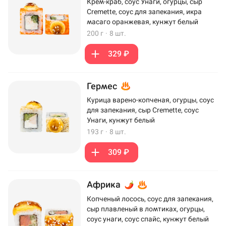
Крем-краб, соус Унаги, огурцы, сыр
Cremette, соус для запекания, икра
масаго оранжевая, кунжут белый
200 г
·
8 шт.
329 ₽
Гермес
Курица варено-копченая, огурцы, соус
для запекания, сыр Cremette, соус
Унаги, кунжут белый
193 г
·
8 шт.
309 ₽
Африка
Копченый лосось, соус для запекания,
сыр плавленый в ломтиках, огурцы,
соус унаги, соус спайс, кунжут белый