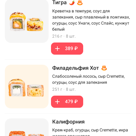
Тигра
Креветка в темпуре, соус для
запекания, сыр плавленый в ломтиках,
огурцы, соус Унаги, соус Спайс, кунжут
белый
216 г
·
8 шт.
389 ₽
Филадельфия Хот
Слабосоленый лосось, сыр Cremette,
огурцы, соус для запекания
251 г
·
8 шт.
479 ₽
Калифорния
Крем-краб, огурцы, сыр Cremette, икра
масаго оранжевая