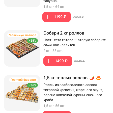
такуана.
1,5 кг
·
64 шт.
1199 ₽
2450 ₽
Собери 2 кг роллов
Максимум выбора
Часть сета готова — вторую соберите
–55%
сами, как нравится
2 кг
·
88 шт.
1499 ₽
3349 ₽
1,5 кг теплых роллов
Горячий фаворит
Роллы из слабосоленого лосося,
–36%
тигровой креветки, жареного окуня,
варено-копченой курицы, снежного
краба
1,5 кг
·
56 шт.