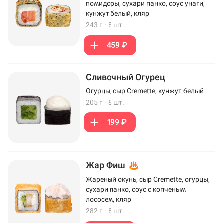
помидоры, сухари панко, соус унаги,
кунжут белый, кляр
243 г
·
8 шт.
459 ₽
Сливочный Огурец
Огурцы, сыр Cremette, кунжут белый
205 г
·
8 шт.
199 ₽
Жар Фиш
Жареный окунь, сыр Cremette, огурцы,
сухари панко, соус с копченым
лососем, кляр
282 г
·
8 шт.