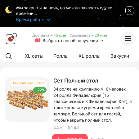
Мы закрыты на ночь, но можно заказать еду ко
времени...
Время работы
Доставка
~ 45 мин
·
Самовывоз
~ 20 мин
Выбрать способ получения
ая еда
XL сеты
Роллы
XL роллы
Закуски
Сет Полный стол
Накроет весь стол
84 ролла на компанию 4–6 человек —
–22%
24 ролла Филадельфия (16
классических и 8 Филадельфия Хот), а
также роллы с угрём и креветкой в
темпуре. Большой сет для гостей,
чтобы накрыть полный стол.
2,5 кг
·
84 шт.