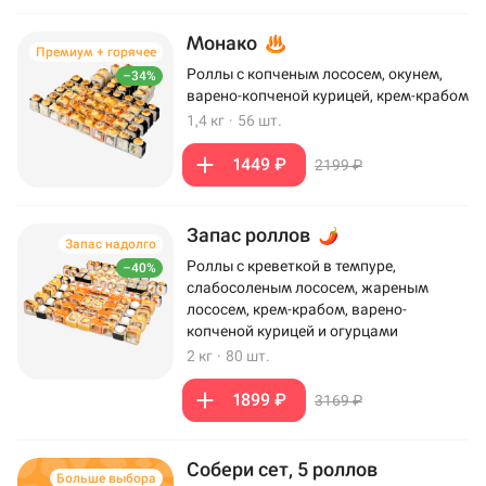
Монако
Премиум + горячее
Роллы с копченым лососем, окунем,
–34%
варено-копченой курицей, крем-крабом
1,4 кг
·
56 шт.
1449 ₽
2199 ₽
Запас роллов
Запас надолго
Роллы с креветкой в темпуре,
–40%
слабосоленым лососем, жареным
лососем, крем-крабом, варено-
копченой курицей и огурцами
2 кг
·
80 шт.
1899 ₽
3169 ₽
Собери сет, 5 роллов
Больше выбора