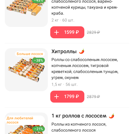
–43%
слабосоленого лосося, варено-
копченой курицы, такуана и крем-
краба.
2 кг
·
60 шт.
1599 ₽
2829 ₽
Хитроллы
Больше лосося
Роллы со слабосоленым лососем,
–38%
копченым лососем, тигровой
креветкой, слабосоленым тунцом,
угрем, окунем
1,5 кг
·
56 шт.
1799 ₽
2879 ₽
1 кг роллов с лососем
Для любителей
лосося
Роллы из копченого лосося,
–21%
слабосоленого лосося