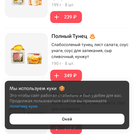
199 г
·
8 шт.
239 ₽
Полный Тунец
Слабосоленый тунец, лист салата, соус
унаги, соус для запекания, сыр
сливочный, кунжут
190 г
·
8 шт.
349 ₽
Мы используем куки
Сочная креветка
Это чтобы сайт работал стабильно и был удобен для вас.
Продолжая пользоваться сайтом вы принимаете
Креветка в темпуре, лист салата, соус
политику куки
для запекания
172 г
·
8 шт.
Окей
349 ₽