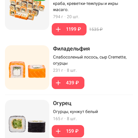
краба, креветки-темпуры и икры
масаго.
794 г
·
20 шт.
1199 ₽
1535 ₽
Филадельфия
Слабосоленый лосось, сыр Cremette,
огурцы
231 г
·
8 шт.
439 ₽
Огурец
Огурцы, кунжут белый
165 г
·
8 шт.
159 ₽