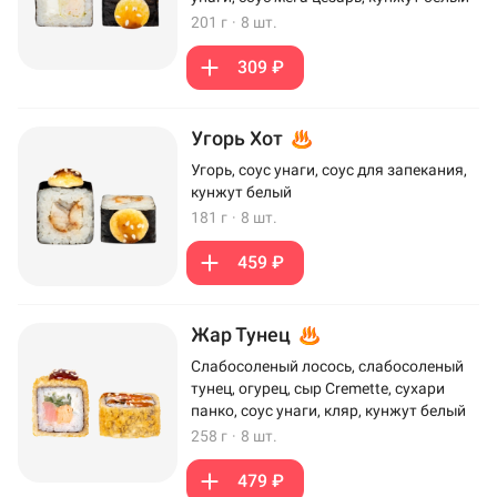
201 г
·
8 шт.
309 ₽
Угорь Хот
Угорь, соус унаги, соус для запекания,
кунжут белый
181 г
·
8 шт.
459 ₽
Жар Тунец
Слабосоленый лосось, слабосоленый
тунец, огурец, сыр Cremette, сухари
панко, соус унаги, кляр, кунжут белый
258 г
·
8 шт.
479 ₽