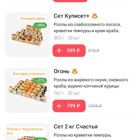
Сет Куписет+
Каждый день
Роллы из слабосоленого лосося,
–39%
креветки темпуры и крем-краба.
502 г
·
20 шт.
599 ₽
978 ₽
Огонь
Выгодно и вкусно
Роллы из жареного окуня, снежного
–27%
краба, варено-копченой курицы
761 г
·
32 шт.
799 ₽
1099 ₽
Сет 2 кг Счастья
Роллы + Кручитосы
Хот
Роллы из креветки темпуры,