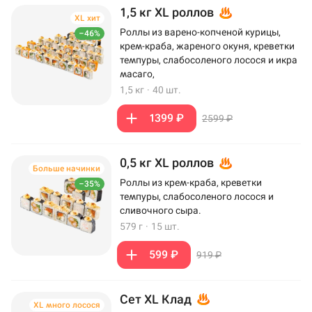
1,5 кг XL роллов
XL хит
Роллы из варено-копченой курицы,
–46%
крем-краба, жареного окуня, креветки
темпуры, слабосоленого лосося и икра
масаго,
1,5 кг
·
40 шт.
1399 ₽
2599 ₽
0,5 кг XL роллов
Больше начинки
Роллы из крем-краба, креветки
–35%
темпуры, слабосоленого лосося и
сливочного сыра.
579 г
·
15 шт.
599 ₽
919 ₽
Сет XL Клад
XL много лосося