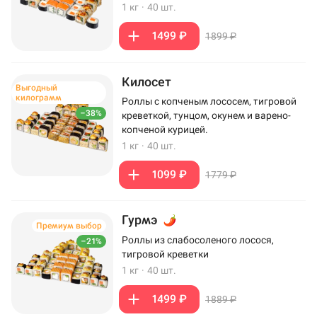
1 кг
·
40 шт.
1499 ₽
1899 ₽
Килосет
Выгодный
килограмм
Роллы с копченым лососем, тигровой
–38%
креветкой, тунцом, окунем и варено-
копченой курицей.
1 кг
·
40 шт.
1099 ₽
1779 ₽
Гурмэ
Премиум выбор
Роллы из слабосоленого лосося,
–21%
тигровой креветки
1 кг
·
40 шт.
1499 ₽
1889 ₽