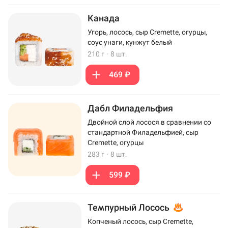
Канада
Угорь, лосось, сыр Cremette, огурцы,
соус унаги, кунжут белый
210 г
·
8 шт.
469 ₽
Дабл Филадельфия
Двойной слой лосося в сравнении со
стандартной Филадельфией, сыр
Cremette, огурцы
283 г
·
8 шт.
599 ₽
Темпурный Лосось
Копченый лосось, сыр Cremette,