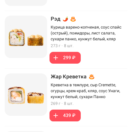
Рэд
Курица варено-копченая, соус спайс
(острый), помидоры, лист салата,
сухари панко, кунжут белый, кляр
273 г
·
8 шт.
299 ₽
Жар Креветка
Креветка в темпуре, сыр Cremette,
огурцы, крем-краб, кляр, соус Унаги,
кунжут белый, сухари Панко
269 г
·
8 шт.
439 ₽