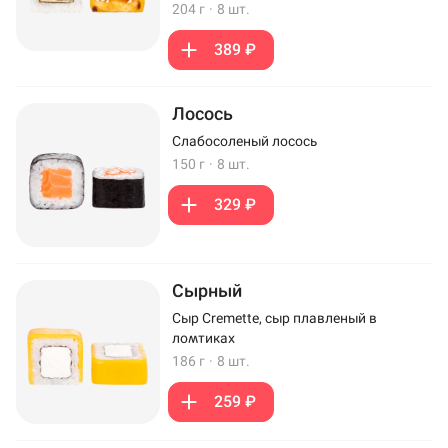
204 г
·
8 шт.
389 ₽
Лосось
Слабосоленый лосось
150 г
·
8 шт.
329 ₽
Сырный
Сыр Cremette, сыр плавленый в
ломтиках
186 г
·
8 шт.
259 ₽