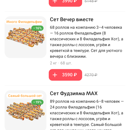
3990 ₽
5148 ₽
Сет Вечер вместе
Много Филадельфии
68 роллов на компанию 3–4 человека
–16%
— 16 роллов Филадельфия (8
классических и 8 Филадельфия Хот), а
также роллы с лососем, угрём и
креветкой в темпуре. Сет для уютного
вечера с близкими.
2 кг
·
68 шт.
3590 ₽
4270 ₽
Сет Фудзияма MAX
Самый большой сет
89 роллов на компанию 6–8 человек —
–19%
24 ролла Филадельфия (16
классических и 8 Филадельфия Хот), а
также роллы с лососем, угрём и
креветкой в темпуре. Самый большой