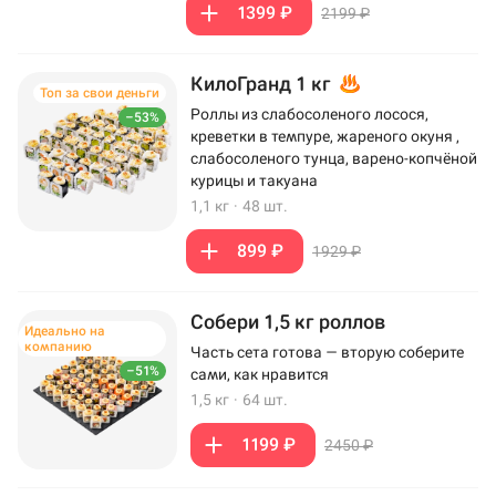
1399 ₽
2199 ₽
КилоГранд 1 кг
Топ за свои деньги
Роллы из слабосоленого лосося,
–53%
креветки в темпуре, жареного окуня ,
слабосоленого тунца, варено-копчёной
курицы и такуана
1,1 кг
·
48 шт.
899 ₽
1929 ₽
Собери 1,5 кг роллов
Идеально на
компанию
Часть сета готова — вторую соберите
–51%
сами, как нравится
1,5 кг
·
64 шт.
1199 ₽
2450 ₽