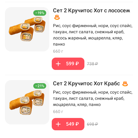
Сет 2 Кручитос Хот с лососем
–19%
Рис, соус фирменный, нори, соус спайс,
такуан, лист салата, снежный краб,
лосось жареный, моцарелла, кляр,
панко
660 г
599 ₽
738 ₽
Сет 2 Кручитос Хот Крабс
–21%
Рис, соус фирменный, нори, соус спайс,
такуан, лист салата, снежный краб,
моцарелла, кляр, панко
660 г
549 ₽
698 ₽