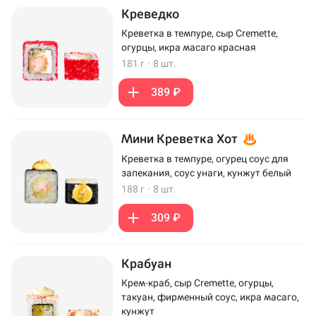
Креведко
Креветка в темпуре, сыр Cremette,
огурцы, икра масаго красная
181 г
·
8 шт.
389 ₽
Мини Креветка Хот
Креветка в темпуре, огурец соус для
запекания, соус унаги, кунжут белый
188 г
·
8 шт.
309 ₽
Крабуан
Крем-краб, сыр Cremette, огурцы,
такуан, фирменный соус, икра масаго,
кунжут