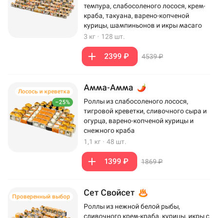
темпура, слабосоленого лосося, крем-
краба, такуана, варено-копченой
курицы, шампиньонов и икры масаго
3 кг
·
128 шт.
2399 ₽
4539 ₽
Амма-Амма
Лосось и креветка
Роллы из слабосоленого лосося,
–25%
тигровой креветки, сливочного сыра и
огурца, варено-копченой курицы и
снежного краба
1,1 кг
·
48 шт.
1399 ₽
1869 ₽
Сет Свойсет
Проверенный выбор
Роллы из нежной белой рыбы,
сливочного крем-краба, курицы, икры с