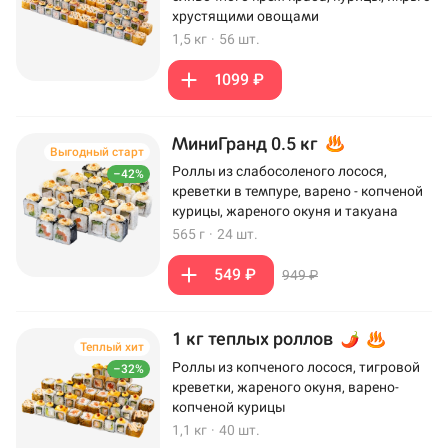
хрустящими овощами
1,5 кг
·
56 шт.
1099 ₽
МиниГранд 0.5 кг
Выгодный старт
Роллы из слабосоленого лосося,
–42%
креветки в темпуре, варено - копченой
курицы, жареного окуня и такуана
565 г
·
24 шт.
549 ₽
949 ₽
1 кг теплых роллов
Теплый хит
Роллы из копченого лосося, тигровой
–32%
креветки, жареного окуня, варено-
копченой курицы
1,1 кг
·
40 шт.