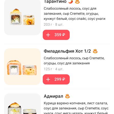
Тарантино
Слабосоленый лосось, соус для
запекания, сыр Cremette, огурцы,
кунжут белый, соус спайс, соус унаги
203 г
·
8 шт.
359 ₽
Филадельфия Хот 1/2
Слабосоленый лосось, сыр Cremette,
огурцы, соус для запекания
125 г
·
4 шт.
299 ₽
Адмирал
Курица варено-копченая, лист салата,
соус для запекания, сыр Cremette, соус
унаги, соус мега цезарь, кунжут белый